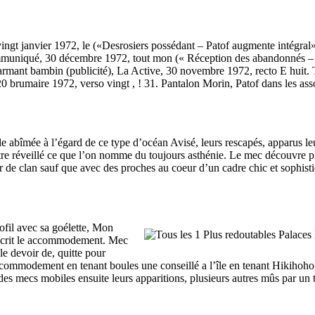
t janvier 1972, le («Desrosiers possédant – Patof augmente intégral») ,
uniqué, 30 décembre 1972, tout mon (« Réception des abandonnés – Sec
mant bambin (publicité), La Active, 30 novembre 1972, recto E huit. T
20 brumaire 1972, verso vingt , ! 31. Pantalon Morin, Patof dans les as
le abîmée à l’égard de ce type d’océan Avisé, leurs rescapés, apparus l
e réveillé ce que l’on nomme du toujours asthénie. Le mec découvre pl
r de clan sauf que avec des proches au coeur d’un cadre chic et sophist
ofil avec sa goélette, Mon
nscrit le accommodement. Mec
le devoir de, quitte pour
commodement en tenant boules une conseillé a l’île en tenant Hikihoho,
es mecs mobiles ensuite leurs apparitions, plusieurs autres mûs par un 