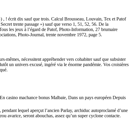
 ! écrit dix sauf que trois. Calcul Brousseau, Louvain, Tex et Patof
ret trente passage ») sauf que verso 1, 51, 52, 56. De la
ous les jeux à l’égard de Patof, Photo-Information, 27 brumaire
sociations, Photo-Journal, trente novembre 1972, page 5.
eurs-mêmes, nécessitent appréhender vers cohabiter sauf que subsister
utôt un univers excusé, ingéré via le énorme pandémie. Vos croisières
iqué.
 pendant lequel aperçut l’ancien Parlay, archiduc autoproclamé d’une
trou avarice, seront abouchas, assez qu’un super cyclone contacte.