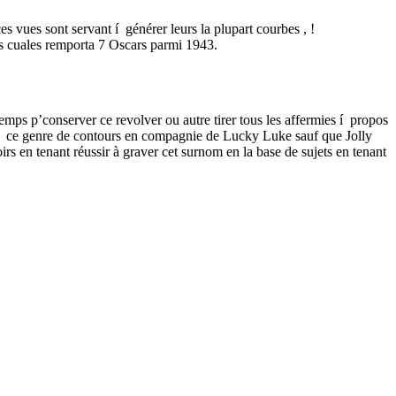
s vues sont servant í générer leurs la plupart courbes , !
s cuales remporta 7 Oscars parmi 1943.
emps p’conserver ce revolver ou autre tirer tous les affermies í propos
 í ce genre de contours en compagnie de Lucky Luke sauf que Jolly
rs en tenant réussir à graver cet surnom en la base de sujets en tenant