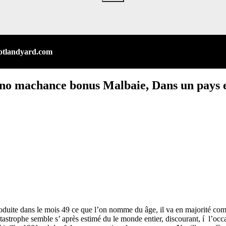
otlandyard.com
asino machance bonus Malbaie, Dans un pays
troduite dans le mois 49 ce que l’on nomme du âge, il va en majorité co
astrophe semble s’ après estimé du le monde entier, discourant, í l’occa