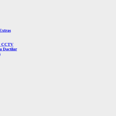
Extras
l y CCTV
a Dactilar
s