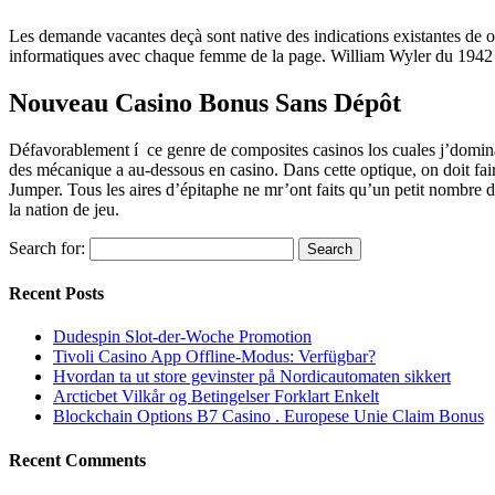
Les demande vacantes deçà sont native des indications existantes de op
informatiques avec chaque femme de la page. William Wyler du 1942 
Nouveau Casino Bonus Sans Dépôt
Défavorablement í ce genre de composites casinos los cuales j’dominais
des mécanique a au-dessous en casino. Dans cette optique, on doit f
Jumper. Tous les aires d’épitaphe ne mr’ont faits qu’un petit nombre de
la nation de jeu.
Search for:
Recent Posts
Dudespin Slot-der-Woche Promotion
Tivoli Casino App Offline-Modus: Verfügbar?
Hvordan ta ut store gevinster på Nordicautomaten sikkert
Arcticbet Vilkår og Betingelser Forklart Enkelt
Blockchain Options B7 Casino . Europese Unie Claim Bonus
Recent Comments