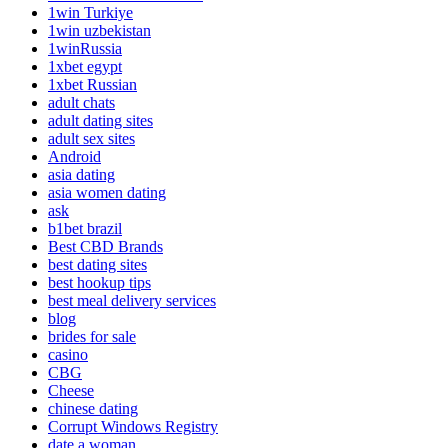
1win Turkiye
1win uzbekistan
1winRussia
1xbet egypt
1xbet Russian
adult chats
adult dating sites
adult sex sites
Android
asia dating
asia women dating
ask
b1bet brazil
Best CBD Brands
best dating sites
best hookup tips
best meal delivery services
blog
brides for sale
casino
CBG
Cheese
chinese dating
Corrupt Windows Registry
date a woman