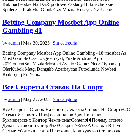
Bukmacherskie Na DziśSportowe Zakłady Bukmacherskie
Społeczna Praktyka GraniaCzy Można Korzystać Z Usług...
Betting Company Mostbet App Online
Gambling 41
by
admin
|
May 30, 2023
|
Sin categoría
Betting Company Mostbet App Online Gambling 418″mostbet Az
Most Gamble Casino Qeydiyyat, Yukle Android App
207ContentSon YazılarMostbet Aviator Game: Necə Oynamaq
OlarKubok Matçı Danışılıb Azərbaycan Futbolunda Növbəti
Biabırçılıq En Yeni...
Все Секреты Ставок На Спорт
by
admin
|
May 27, 2023
|
Sin categoría
Все Секреты Ставок На Спорт!Секреты Ставок На Спорт%2C
Схемы И Советы Профессионалов Для Новичков
Букмекерских Контор ЧемпионатContent🎰 Почему стоило
Делать Ставки и Спорт%3FСекрет №5%3A Ставки В Live –
Самые Убыточные для Игроков✅ Калькулятор Ставоккак