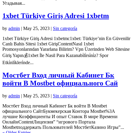
Угадывая...
1xbet Türkiye Giriş Adresi 1xbetm
by
admin
|
May 25, 2023
|
Sin categoría
1xbet Türkiye Giriş Adresi 1xbetmc1xbet: Türkiye’nin En Güvenilir
Canlı Bahis Sitesi 1xbet GirişContentNasıl 1xbet
Promosyonlarından Yararlana Bilirim? Vpn Üzerinden Web Sitesine
Giriş Yapın💰1xbet İle Nasil Para Kazanabi̇li̇rsi̇ni̇z? Spor
Etki̇nli̇kleri̇nde...
Мостбет Вход личный Кабинет Бк
войти В Mostbet официального Сай
by
admin
|
May 25, 2023
|
Sin categoría
Мостбет Вход личный Кабинет Бк войти В Mostbet
официального СайтБукмекерская Контора Mostbet%3A
лучшие Коэффициенты И опыт Ставок В мире Времени
ОнлайнContentЛицензия” “игрового Портала
Mostbetподдержать Пользователей МостбетКазино Игры”...
« Older Entries