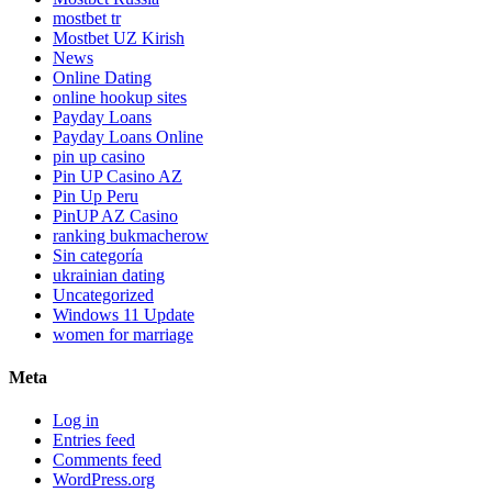
mostbet tr
Mostbet UZ Kirish
News
Online Dating
online hookup sites
Payday Loans
Payday Loans Online
pin up casino
Pin UP Casino AZ
Pin Up Peru
PinUP AZ Casino
ranking bukmacherow
Sin categoría
ukrainian dating
Uncategorized
Windows 11 Update
women for marriage
Meta
Log in
Entries feed
Comments feed
WordPress.org