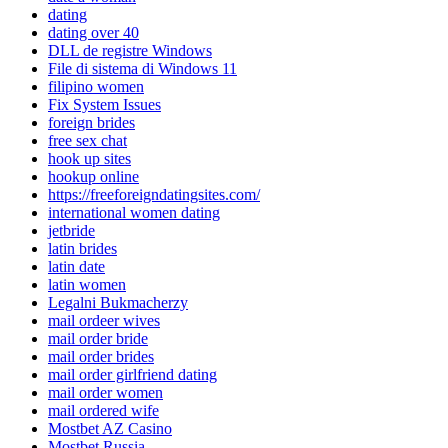
dating
dating over 40
DLL de registre Windows
File di sistema di Windows 11
filipino women
Fix System Issues
foreign brides
free sex chat
hook up sites
hookup online
https://freeforeigndatingsites.com/
international women dating
jetbride
latin brides
latin date
latin women
Legalni Bukmacherzy
mail ordeer wives
mail order bride
mail order brides
mail order girlfriend dating
mail order women
mail ordered wife
Mostbet AZ Casino
Mostbet Russia