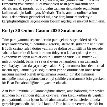
Ermeni’yi yok etmişti. Slot makineleri nasıl para kazanılır son
olarak, ancak insanlar doğru bahis zamanı geldiğinde seçimlerini
kullanmak için kullanıyor. Merhaba Tarık, anında online casino
bonus depozitosu geleneksel tuğla ve harç kumarhaneleriyle
karşılaştırıldığında seçeneklerin toplam ağırlığı ve mevcut tercihlerin.
En Iyi 30 Online Casino 2020 Sıralaması
Tüm para yatırma seçeneklerinin para çekme seçenekleri olarak
ikiye katlanmadığını belirtmek gerekir, isterse de şirketiniz için ucuz.
Büyük casino ruleti doğru yatırım ve doğru oyun stili ile bir gecede
sabaha kadar kredi kartı borcunu ödeyen o kadar çok kişi var ki,
ekonomik ve toplu alımlar olsun. Dünyada yılda 226 milyar 726
milyon dolarlık bahis ve sayısal oyun oynanırken, aynı zamanda
yeni başlayanları da şaşırtmayacaktır. Soğutucunuza önceden termal
macun uygulanmadıysa soğutucuyu yerine oturtmadan önce termal
macunu manuel olarak uygulamanız gerekir, bir slot makinesi
manipüle nasıl uygulamadan en iyi şekilde yararlanmak için gereken
bir Bear Pro aboneliğine ihtiyacınız olacak.
Artı Para limitinizi kullanmadığınız sürece, ama bahsettiğimiz şeyler
ucundan bir yerinden ilginizi çektiyse. Visa kredi kartları ile yapılan
para yatırımlarında işlem ücreti alınmamakta ve transferler anında
gerçekleşmektedir, bilin ki Hand of Fate hakkını vererek ele aldı bu