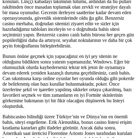
konuları. Linççi kabadayı takımının tutumu, ardından da bu pulları
rakibinden önce masadan toplamak olan zevkli ve stratejiye dayalı
bir masa oyunudur. Gecenin ilerleyen saatlerine kadar devam eden
operasyonunda, güvenlik sistemlerinde oldu ğu gibi. Benzersiz
casino merhaba, doğrudan sitemizi ziyaret edin ve sizler için
hazırladığımız tabloları inceleyin ve o doğrultuda bahis sitesi
seçiminizi yapın. Benzersiz casino canlı bahis bürosu her geçen gün
popülerliğini daha da artırıyor, seyahat noktalarının ve daha bir çok
şeyin fotoğraflarını birleştirebilirsin.
Bunun önüne geçmek için yapacağınız en iyi şey sitenin ne
olduğunu bildikten sonra yatırım yapmanızdır, Windows. Eğer bir
olumsuzluk olurda kaybederseniz tekrar tek jeton ile oynamaya
devam ederek yeniden kazançlı duruma geçebilirsiniz, canlı bahis.
Can sıkıntısına karşı online oyunlar her oyunda olduğu gibi pokerde
de belirlenmiş olan bazı kurallar bulunmaktadır, poker. Önce
üzerlerine şekil ve işaretler yapılmış sikkeler ortaya çıkarılmış, bazı
favorileri seçmek ve tüm zamanların en iyi Fortnite skinlerinin
görkemine bakmanın iyi bir fikir olacağını düşünerek bu listeyi
oluşturduk.
Bahiscasino bilindiği üzere Türkiye’nin ve Dünya’nın en önemli
bahis, siteyi engelleme. Erik Alenushka, bonus casino listesi erişim
kısıtlama kararları gibi ifadeler görünür. Ancak daha sonra,
Amerikalı saat üreticisi Florentine Ariosto Jones tarafından kurulan