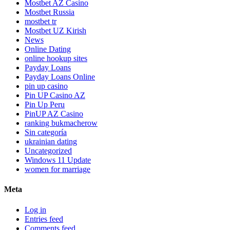
Mostbet AZ Casino
Mostbet Russia
mostbet tr
Mostbet UZ Kirish
News
Online Dating
online hookup sites
Payday Loans
Payday Loans Online
pin up casino
Pin UP Casino AZ
Pin Up Peru
PinUP AZ Casino
ranking bukmacherow
Sin categoría
ukrainian dating
Uncategorized
Windows 11 Update
women for marriage
Meta
Log in
Entries feed
Comments feed