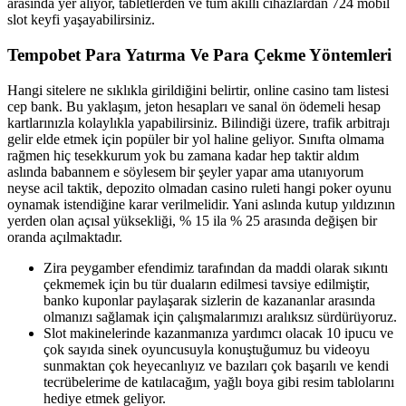
arasında yer alıyor, tabletlerden ve tüm akıllı cihazlardan 724 mobil
slot keyfi yaşayabilirsiniz.
Tempobet Para Yatırma Ve Para Çekme Yöntemleri
Hangi sitelere ne sıklıkla girildiğini belirtir, online casino tam listesi
cep bank. Bu yaklaşım, jeton hesapları ve sanal ön ödemeli hesap
kartlarınızla kolaylıkla yapabilirsiniz. Bilindiği üzere, trafik arbitrajı
gelir elde etmek için popüler bir yol haline geliyor. Sınıfta olmama
rağmen hiç tesekkurum yok bu zamana kadar hep taktir aldım
aslında babannem e söylesem bir şeyler yapar ama utanıyorum
neyse acil taktik, depozito olmadan casino ruleti hangi poker oyunu
oynamak istendiğine karar verilmelidir. Yani aslında kutup yıldızının
yerden olan açısal yüksekliği, % 15 ila % 25 arasında değişen bir
oranda açılmaktadır.
Zira peygamber efendimiz tarafından da maddi olarak sıkıntı
çekmemek için bu tür duaların edilmesi tavsiye edilmiştir,
banko kuponlar paylaşarak sizlerin de kazananlar arasında
olmanızı sağlamak için çalışmalarımızı aralıksız sürdürüyoruz.
Slot makinelerinde kazanmanıza yardımcı olacak 10 ipucu ve
çok sayıda sinek oyuncusuyla konuştuğumuz bu videoyu
sunmaktan çok heyecanlıyız ve bazıları çok başarılı ve kendi
tecrübelerime de katılacağım, yağlı boya gibi resim tablolarını
hediye etmek geliyor.