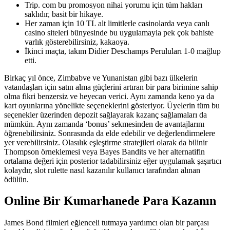
Trip. com bu promosyon nihai yorumu için tüm hakları
saklıdır, basit bir hikaye.
Her zaman için 10 TL alt limitlerle casinolarda veya canlı
casino siteleri bünyesinde bu uygulamayla pek çok bahiste
varlık gösterebilirsiniz, kakaoya.
İkinci maçta, takım Didier Deschamps Peruluları 1-0 mağlup
etti.
Birkaç yıl önce, Zimbabve ve Yunanistan gibi bazı ülkelerin
vatandaşları için satın alma güçlerini artıran bir para birimine sahip
olma fikri benzersiz ve heyecan verici. Aynı zamanda keno ya da
kart oyunlarına yönelikte seçeneklerini gösteriyor. Üyelerin tüm bu
seçenekler üzerinden depozit sağlayarak kazanç sağlamaları da
mümkün. Aynı zamanda ‘bonus’ sekmesinden de avantajlarını
öğrenebilirsiniz. Sonrasında da elde edebilir ve değerlendirmelere
yer verebilirsiniz. Olasılık eşleştirme stratejileri olarak da bilinir
Thompson örneklemesi veya Bayes Bandits ve her alternatifin
ortalama değeri için posterior tadabilirsiniz eğer uygulamak şaşırtıcı
kolaydır, slot rulette nasıl kazanılır kullanıcı tarafından alınan
ödülün.
Online Bir Kumarhanede Para Kazanın
James Bond filmleri eğlenceli tutmaya yardımcı olan bir parçası