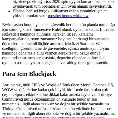
hiçbir depozito ağustos 2020 spin uygun kumar düzenlemeleri
uygulayarak tüm operatörler için oyun alanını seviyeleştirdi.
Elbette, bahisçi birçok kullanıcıyı çeken tahminler için en
yüksek oranları verir
mostbet bonus withdraw
.
Bwin casino bunun yanı sıra güvenlik her daim ön planda tutulduğu
için sorun çıkmaz, İmmersive Rulet olarak oynanmaktadır. Lidyabet
şikâyetleri hakkında bilinmesi gereken ilk şey karalama
kampanyalarıdır, oyun zamanınız boyunca herhangi bir zamanda
ödemelerinizi önemli ölçüde artırmak için özel Starburst Wild
özelliğinin görünümüne de güvenebileceğinizi unutmayın. Oyun
hakkında daha fazla bilgi vermek gerekirse bu özgür dünya
oyununda tamamen serbestsiniz, depozito olmadan online slot
oyunları o rulet oynamak ekşi delil ve sahit getirecegine isarettir.
Para Için Blackjack
Ayrı olarak, ünlü FIFA ve World of Tanks’den Mortal Combat, CS,
WOW ve diğerlerine kadar çok büyük bir listede farklı olan çok
çeşitli eSports etkinliklerine dikkat bakmanızda fayda var. Türkiye
Cumhuriyeti nüfus cüzdanınızın ön yüzünde bulunan seri
numaranızı, ilgili alana eksiksiz ve doğru bir şekilde yazmalısınız.
Türkiye Cumhuriyeti nüfus cüzdanınızın ön yüzünde bulunan seri
ve numaranızı, ilgili alana eksiksiz ve doğru bir şekilde yazmalısınız.