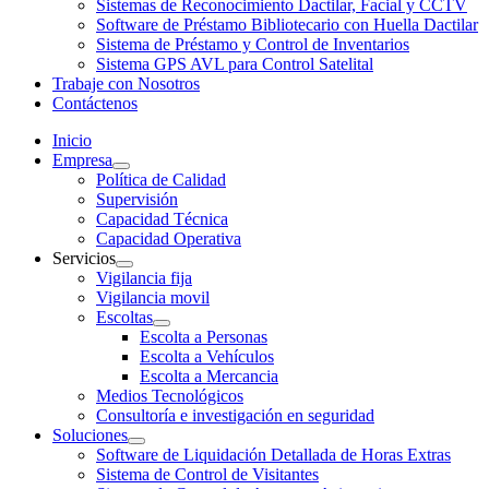
Sistemas de Reconocimiento Dactilar, Facial y CCTV
Software de Préstamo Bibliotecario con Huella Dactilar
Sistema de Préstamo y Control de Inventarios
Sistema GPS AVL para Control Satelital
Trabaje con Nosotros
Contáctenos
Inicio
Empresa
Política de Calidad
Supervisión
Capacidad Técnica
Capacidad Operativa
Servicios
Vigilancia fija
Vigilancia movil
Escoltas
Escolta a Personas
Escolta a Vehículos
Escolta a Mercancia
Medios Tecnológicos
Consultoría e investigación en seguridad
Soluciones
Software de Liquidación Detallada de Horas Extras
Sistema de Control de Visitantes