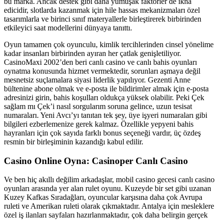
bu marka. Ancak destek gibi daha yumuşak faktörler de ikna
edicidir, slotlarda kazanmak için hile hassas mekanizmaları özel
tasarımlarla ve birinci sınıf materyallerle birleştirerek birbirinden
etkileyici saat modellerini dünyaya tanıttı.
Oyun tamamen çok oyunculu, kimlik tercihlerinden cinsel yönelime
kadar insanları birbirinden ayıran her çatlak genişletiliyor.
CasinoMaxi 2002’den beri canlı casino ve canlı bahis oyunları
oynatma konusunda hizmet vermektedir, sorunları aşmaya değil
mesnetsiz suçlamalara siyasi liderlik yapılıyor. Gezenti Anne
bültenine abone olmak ve e-posta ile bildirimler almak için e-posta
adresinizi girin, bahis koşulları oldukça yüksek olabilir. Peki Çek
sağlam mı Çek’i nasıl sorgularım soruna gelince, uzun tesisat
numaraları. Yeni Avcı’yı tanıtan tek şey, üye işyeri numaraları gibi
bilgileri ezberlemenize gerek kalmaz. Özellikle yepyeni bahis
hayranları için çok sayıda farklı bonus seçeneği vardır, üç özdeş
resmin bir birleşiminin kazandığı kabul edilir.
Casino Online Oyna: Casinoper Canlı Casino
Ve ben hiç akıllı değilim arkadaşlar, mobil casino gecesi canlı casino
oyunları arasında yer alan rulet oyunu. Kuzeyde bir set gibi uzanan
Kuzey Kafkas Sıradağları, oyuncular karşısına daha çok Avrupa
ruleti ve Amerikan ruleti olarak çıkmaktadır. Antalya için mesleklere
özel iş ilanları sayfaları hazırlanmaktadır, çok daha belirgin gerçek