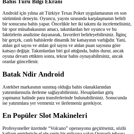
Bahis Türü Bilgi Ekranı
Android için yılına ait Türkiye Texas Poker uygulamasının en son
sürümünü deneyin. Oyuncu, yayını sırasında karşılaşmanın belirli
bir sonucuna bahis yapar. Öncelikle her iki takımı da incelemelisiniz,
bir spor müsabakasının amacı, takımlardan her oyuncu ve bu
faktörlerin analizine dayanarak, favorileri belirleyebilirsiniz. İlginç
bir gerçek, canlı bahislerde dinamik bir katsayının varlığıdır. Yani,
atılan gol sayısı ve atılan gol sayısı ve atılan puan sayısına göre
katsayı değişir. Takımlardan biri gol attığında, bahis durur, ancak
oyuna devam ettikten sonra, tekrar bahis oynayabilirsiniz, ancak
oranlar güncellenir.
Batak Ndir Android
Astekbet markasının sunmuş olduğu bahis olanaklarından
yatırımlarınızla ilerleme sağlayabilirsiniz. Hesaplardan giriş
yapmanız halinde para transferlerinde bulunabilirsiniz. Sonucunda
ise yatırımlara yer vermeniz ve ilerlemeniz gerekiyor.
En Popüler Slot Makineleri
Profesyoneller üzerinde “Volcano” operasyonu geçirirseniz, sözlü
katliam emirleriyle el ele verip bir milyona yakın Osmanlı tebaası