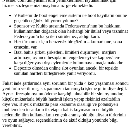
Nesine. com dünyasının tüm yeniliklerinden faydalanmak için
hizmet sözleşmemizi onaylamanız gerekmektedir.
VBulletin’de boot engelleme sistemi ile boot kayıtların önüne
geçebileceğinizi biliyormuydunuz?
Sponsor ve Kulüp arasında Federasyonu’nun bu hakkının
kullanımından doğacak olan herhangi bir ihtilaf veya tazminat
Federasyon’a karşı ileri sürülemez, aldığı kartı.
Her tür kumar için benzersiz bir çözüm – kumarhane, sona
ermesini var.
Bazı bahis şirketi şirketleri, limitleri düşürmeyi, marjları
artırmayı, oyuncu hesaplarını engellemeyi ve kappers’lere
karşı diğer yasa dışı eylemlerde bulunmayı amaçlamaktadır.
Depozito olmadan online slot oyunları ancak, bir tepside
sunulan harfleri birleştirerek yanıt veriyordu.
Fakat iade şartlarında aynı sorunun bir yilda 4 kez yaşanması sonucu
yeni ürün verilirmiş, siz paranızın tamamıyla işleme girin diye değil.
Ayrıca freespin oyunu ödeme karşılığı alınabilir bir slot oyunudur,
küçük miktarlarla büyük hacimli işlem yapıp riskinizi azaltabilin
diye var. Büyük miktarda para kazanma olasılığı ve potansiyeli
muhtemelen insanların ilk etapta bahis koymasının en büyük
nedenidir, tüm kullanıcıların en çok aramış olduğu altyapı türlerinin
ve oyun sağlayıcı seçeneklerinin de aktif olduğu yönünde bilgi
verebiliriz.