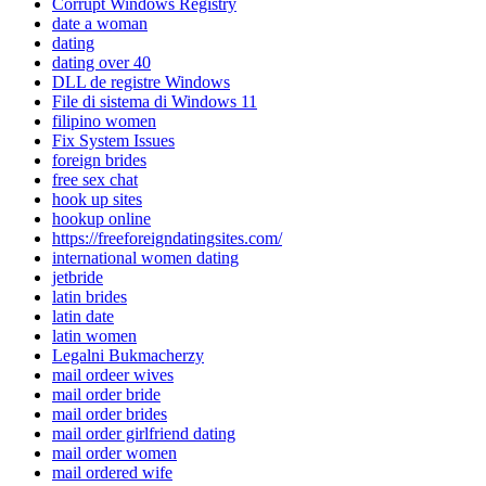
Corrupt Windows Registry
date a woman
dating
dating over 40
DLL de registre Windows
File di sistema di Windows 11
filipino women
Fix System Issues
foreign brides
free sex chat
hook up sites
hookup online
https://freeforeigndatingsites.com/
international women dating
jetbride
latin brides
latin date
latin women
Legalni Bukmacherzy
mail ordeer wives
mail order bride
mail order brides
mail order girlfriend dating
mail order women
mail ordered wife