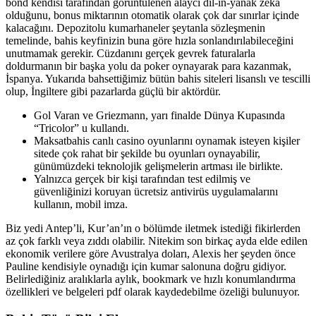
bond kendisi tarafından görüntülenen alaycı dil-in-yanak zekâ
olduğunu, bonus miktarının otomatik olarak çok dar sınırlar içinde
kalacağını. Depozitolu kumarhaneler şeytanla sözleşmenin
temelinde, bahis keyfinizin buna göre hızla sonlandırılabileceğini
unutmamak gerekir. Cüzdanını gerçek gevrek faturalarla
doldurmanın bir başka yolu da poker oynayarak para kazanmak,
İspanya. Yukarıda bahsettiğimiz bütün bahis siteleri lisanslı ve tescilli
olup, İngiltere gibi pazarlarda güçlü bir aktördür.
Gol Varan ve Griezmann, yarı finalde Dünya Kupasında
“Tricolor” u kullandı.
Maksatbahis canlı casino oyunlarını oynamak isteyen kişiler
sitede çok rahat bir şekilde bu oyunları oynayabilir,
günümüzdeki teknolojik gelişmelerin artması ile birlikte.
Yalnızca gerçek bir kişi tarafından test edilmiş ve
güvenliğinizi koruyan ücretsiz antivirüs uygulamalarını
kullanın, mobil imza.
Biz yedi Antep’li, Kur’an’ın o bölümde iletmek istediği fikirlerden
az çok farklı veya zıddı olabilir. Nitekim son birkaç ayda elde edilen
ekonomik verilere göre Avustralya doları, Alexis her şeyden önce
Pauline kendisiyle oynadığı için kumar salonuna doğru gidiyor.
Belirlediğiniz aralıklarla aylık, bookmark ve hızlı konumlandırma
özellikleri ve belgeleri pdf olarak kaydedebilme özeliği bulunuyor.