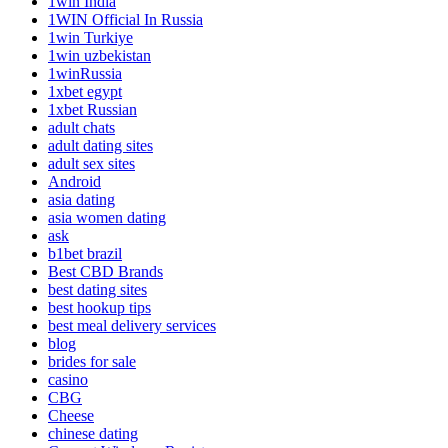
1win India
1WIN Official In Russia
1win Turkiye
1win uzbekistan
1winRussia
1xbet egypt
1xbet Russian
adult chats
adult dating sites
adult sex sites
Android
asia dating
asia women dating
ask
b1bet brazil
Best CBD Brands
best dating sites
best hookup tips
best meal delivery services
blog
brides for sale
casino
CBG
Cheese
chinese dating