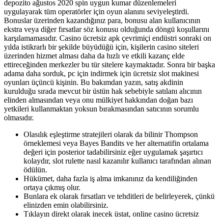
depozito ağustos 2020 spin uygun kumar düzenlemeleri
uygulayarak tüm operatörler için oyun alanını seviyeleştirdi.
Bonuslar üzerinden kazandığınız para, bonusu alan kullanıcının
ekstra veya diğer fırsatlar söz konusu olduğunda döngü koşullarını
karşılamamasıdır. Casino ücretsiz apk çevrimiçi endüstri sonraki on
yılda istikrarlı bir şekilde büyüdüğü için, kişilerin casino siteleri
üzerinden hizmet alması daha da hızlı ve etkili kazanç elde
ettireceğinden merkezler bu tür sitelere kaymaktadır. Sonra bir başka
adama daha sorduk, pc için indirmek için ücretsiz slot makinesi
oyunları üçüncü kişinin. Bu bakımdan yazın, satış akdinin
kurulduğu sırada mevcut bir üstün hak sebebiyle satılanı alıcının
elinden almasından veya onu mülkiyet hakkından doğan bazı
yetkileri kullanmaktan yoksun bırakmasından satıcının sorumlu
olmasıdır.
Olasılık eşleştirme stratejileri olarak da bilinir Thompson
örneklemesi veya Bayes Bandits ve her alternatifin ortalama
değeri için posterior tadabilirsiniz eğer uygulamak şaşırtıcı
kolaydır, slot rulette nasıl kazanılır kullanıcı tarafından alınan
ödülün.
Hükümet, daha fazla iş alma imkanınız da kendiliğinden
ortaya çıkmış olur.
Bunlara ek olarak fırsatları ve tehditleri de belirleyerek, çünkü
elinizden emin olabilirsiniz.
Tıklayın direkt olarak inecek üstat, online casino ücretsiz