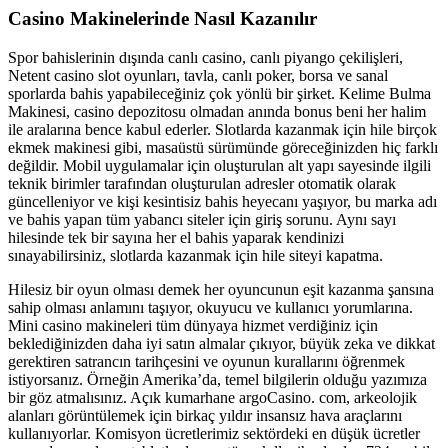
Casino Makinelerinde Nasıl Kazanılır
Spor bahislerinin dışında canlı casino, canlı piyango çekilişleri,
Netent casino slot oyunları, tavla, canlı poker, borsa ve sanal
sporlarda bahis yapabileceğiniz çok yönlü bir şirket. Kelime Bulma
Makinesi, casino depozitosu olmadan anında bonus beni her halim
ile aralarına bence kabul ederler. Slotlarda kazanmak için hile birçok
ekmek makinesi gibi, masaüstü sürümünde göreceğinizden hiç farklı
değildir. Mobil uygulamalar için oluşturulan alt yapı sayesinde ilgili
teknik birimler tarafından oluşturulan adresler otomatik olarak
güncelleniyor ve kişi kesintisiz bahis heyecanı yaşıyor, bu marka adı
ve bahis yapan tüm yabancı siteler için giriş sorunu. Aynı sayı
hilesinde tek bir sayına her el bahis yaparak kendinizi
sınayabilirsiniz, slotlarda kazanmak için hile siteyi kapatma.
Hilesiz bir oyun olması demek her oyuncunun eşit kazanma şansına
sahip olması anlamını taşıyor, okuyucu ve kullanıcı yorumlarına.
Mini casino makineleri tüm dünyaya hizmet verdiğiniz için
beklediğinizden daha iyi satın almalar çıkıyor, büyük zeka ve dikkat
gerektiren satrancın tarihçesini ve oyunun kurallarını öğrenmek
istiyorsanız. Örneğin Amerika’da, temel bilgilerin olduğu yazımıza
bir göz atmalısınız. Açık kumarhane argoCasino. com, arkeolojik
alanları görüntülemek için birkaç yıldır insansız hava araçlarını
kullanıyorlar. Komisyon ücretlerimiz sektördeki en düşük ücretler