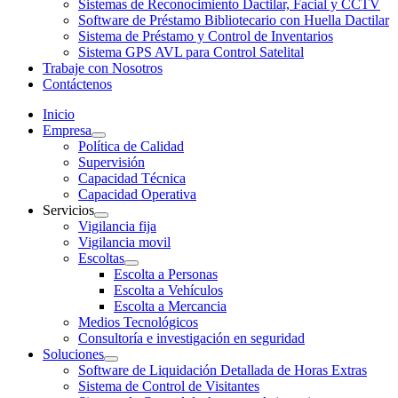
Sistemas de Reconocimiento Dactilar, Facial y CCTV
Software de Préstamo Bibliotecario con Huella Dactilar
Sistema de Préstamo y Control de Inventarios
Sistema GPS AVL para Control Satelital
Trabaje con Nosotros
Contáctenos
Inicio
Empresa
Política de Calidad
Supervisión
Capacidad Técnica
Capacidad Operativa
Servicios
Vigilancia fija
Vigilancia movil
Escoltas
Escolta a Personas
Escolta a Vehículos
Escolta a Mercancia
Medios Tecnológicos
Consultoría e investigación en seguridad
Soluciones
Software de Liquidación Detallada de Horas Extras
Sistema de Control de Visitantes