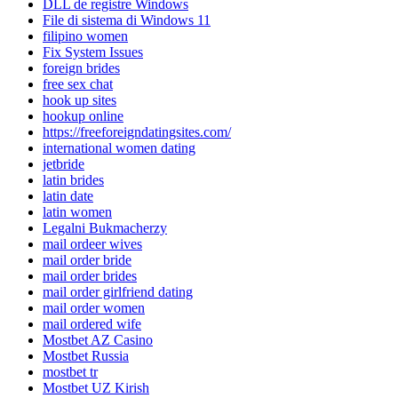
DLL de registre Windows
File di sistema di Windows 11
filipino women
Fix System Issues
foreign brides
free sex chat
hook up sites
hookup online
https://freeforeigndatingsites.com/
international women dating
jetbride
latin brides
latin date
latin women
Legalni Bukmacherzy
mail ordeer wives
mail order bride
mail order brides
mail order girlfriend dating
mail order women
mail ordered wife
Mostbet AZ Casino
Mostbet Russia
mostbet tr
Mostbet UZ Kirish