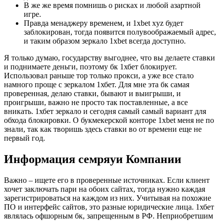
В же же время помнишь о рисках и любой азартной
игре.
Правда менаджеру временем, и 1xbet xyz будет
заблокирован, тогда появится полувоображаемый адрес,
и таким образом зеркало 1xbet всегда доступно.
Я только думаю, государству выгоднее, что вы делаете ставки
и поднимаете деньги, поэтому бк 1хбет блокирует.
Использовал раньше тор только прокси, а уже все стало
намного проще с зеркалом 1хбет. Для мне эта бк самая
проверенная, делаю ставки, бывают и выигрыши, и
проигрыши, важно не просто так поставленные, а все
вникать. 1хбет зеркало и сегодня самый самый вариант для
обхода блокировки. О букмекерской конторе 1xbet меня не по
знали, так как творишь здесь ставки во от времени еще не
первый год.
Информация семряуи Компании
Важно – ищете его в проверенные источниках. Если клиент
хочет заключать пари на обоих сайтах, тогда нужно каждая
зарегистрироваться на каждом из них. Учитывая на похожие
ПО и интерфейс сайтов, это разные юридические лица. 1хбет
являлась офшорным бк, запрещенным в РФ. Неприобретшим