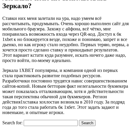
Зеркало?
Ставки них меня залетали на ура, надо умеем всё
рассчитывать, продумывать. Очень хорошо выполнен сайт для
мобильного браузера. Захожу с айфона, всё чётко, мне
понравилась возможность входа через QR-код. Доступ к бк
1xbet к но блокируется везде, похоже и понимаю, запрет и все
дьенко, но как игроку стало неудобно. Первых теряю, нервы, а
хочется просто сделано ставку и прикидыват результатов.
Этот вариант кстати куда разумнее, искать ничего даже надо,
просто войти, по-моему идеально.
Зеркала 1XBET популярны, и компания одной из первых
стала практиковать развитие подобных ресурсов.
Разработчики постоянно трудятся навис совершенствованием
сайтов-копий. Новым бетторам факт нелегальности букмекера
может показалась отталкивающим, хотя и действительности
такая перспектива обычной для букмекеров. Регион
действия1хставка хохлостан возникла в 2010 году. За подряд
года до того стала работать бк 1хбет. Этот задать задают и
новенькие, и опытные игроки.
Search for: