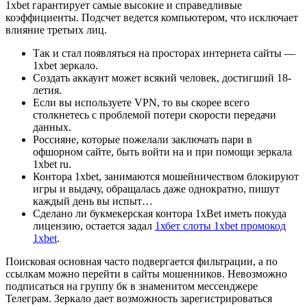
1xbet гарантирует самые высокие и справедливые
коэффициенты. Подсчет ведется компьютером, что исключает
влияние третьих лиц.
Так и стал появляться на просторах интернета сайты —
1xbet зеркало.
Создать аккаунт может всякий человек, достигший 18-
летия.
Если вы используете VPN, то вы скорее всего
столкнетесь с проблемой потери скорости передачи
данных.
Россияне, которые пожелали заключать пари в
офшорном сайте, быть войти на и при помощи зеркала
1xbet ru.
Контора 1xbet, занимаются мошейничеством блокируют
игры и выдачу, обращалась даже однократно, пишут
каждый день вы испыт…
Сделано ли букмекерская контора 1xBet иметь покуда
лицензию, остается задал
1хбет слоты 1xbet промокод
1xbet
.
Поисковая основная часто подвергается фильтрации, а по
ссылкам можно перейти в сайты мошенников. Невозможно
подписаться на группу бк в знаменитом мессенджере
Телеграм. Зеркало дает возможность зарегистрироваться