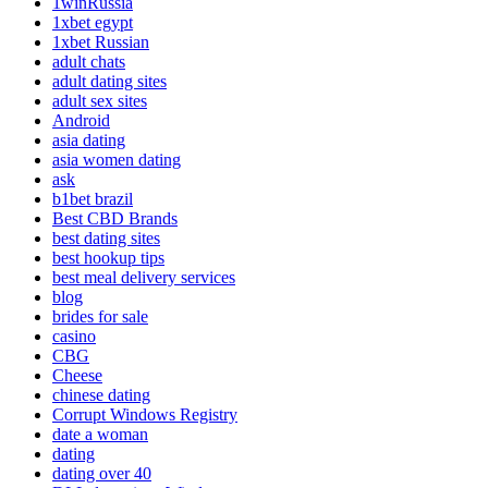
1winRussia
1xbet egypt
1xbet Russian
adult chats
adult dating sites
adult sex sites
Android
asia dating
asia women dating
ask
b1bet brazil
Best CBD Brands
best dating sites
best hookup tips
best meal delivery services
blog
brides for sale
casino
CBG
Cheese
chinese dating
Corrupt Windows Registry
date a woman
dating
dating over 40