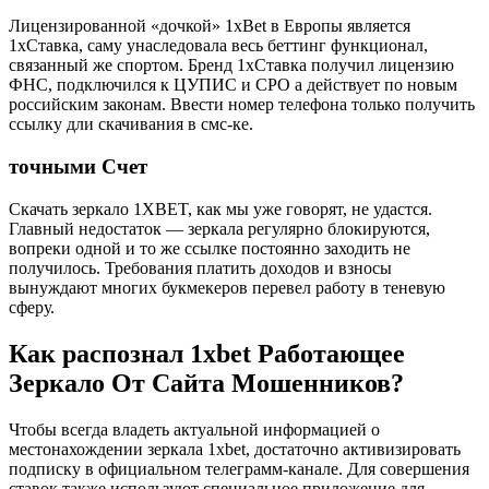
Лицензированной «дочкой» 1xBet в Европы является
1хСтавка, саму унаследовала весь беттинг функционал,
связанный же спортом. Бренд 1хСтавка получил лицензию
ФНС, подключился к ЦУПИС и СРО а действует по новым
российским законам. Ввести номер телефона только получить
ссылку дли скачивания в смс-ке.
точными Счет
Скачать зеркало 1XBET, как мы уже говорят, не удастся.
Главный недостаток — зеркала регулярно блокируются,
вопреки одной и то же ссылке постоянно заходить не
получилось. Требования платить доходов и взносы
вынуждают многих букмекеров перевел работу в теневую
сферу.
Как распознал 1xbet Работающее
Зеркало От Сайта Мошенников?
Чтобы всегда владеть актуальной информацией о
местонахождении зеркала 1xbet, достаточно активизировать
подписку в официальном телеграмм-канале. Для совершения
ставок также используют специальное приложение для