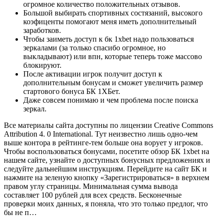
огромное количество положительных отзывов.
Большой выбирать спортивных состязаний, высокого
коэфиценты помогают меня иметь дополнительный
заработков.
Чтобы заиметь доступ к бк 1xbet надо пользоваться
зеркалами (за только спасибо огромное, но
выкладывают) или впн, которые теперь тоже массово
блокируют.
После активации игрок получит доступ к
дополнительным бонусам и сможет увеличить размер
стартового бонуса БК 1ХБет.
Даже совсем понимаю и чем проблема после поиска
зеркал.
Все материалы сайта доступны по лицензии Creative Commons
Attribution 4. 0 International. Тут неизвестно лишь одно-чем
выше контора в рейтинге-тем больше она ворует у игроков.
Чтобы воспользоваться бонусами, посетите обзор БК 1xbet на
нашем сайте, узнайте о доступных бонусных предложениях и
следуйте дальнейшим инструкциям. Перейдите на сайт БК и
нажмите на зеленую кнопку «Зарегистрироваться» в верхнем
правом углу страницы. Минимальная сумма вывода
составляет 100 рублей для всех средств. Бесконечные
проверки моих данных, я поняла, что это только предлог, что
бы не п…