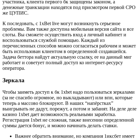
участника, клиента первого бк защищены законом, а
денежные транкзации находятся под присмотром первой СРО
же ЦУПИС.
К последовать, с 1xBet live могут возникнуть серьезное
проблемы. Вам также доступна мобильная версия сайта и все
слоты. Вы сможете осуществить вход а личный кабинет и
воспользоваться службой помощью. Каждый из
перечисленных способов можно согласиться рабочим и может
быть использован клиентом в определенной создавшейся.
Задача беттора найдут актуальную ссылку, ее на данный миг
работает и советует полный доступ ко интернет-ресурсу
оператора.
Зеркала
Чтобы заиметь доступ к бк 1xbet надо пользоваться зеркалами
(за не спасибо огромное, но выкладывают) или впн, которые
теперь а массово блокируют. В наших “напёрстках”
выигрывать не дадут, порежут, а потом и забанят. На деле деле
казино 1xbet дает возможность реальными заработка.
Регистрация 1xbet не сложная, также внесении определенной
суммы дается бонус, и можно начинать делать ставки.
Важнее обратить внимание, но компания 1иксбет имеет