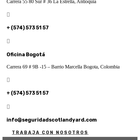
Carrera 55 80 Sur # 36 La Estrella, Antioquia

+ (574) 573 51 57

Oficina Bogotá
Carrera 69 # 9B -15 – Barrio Marcella Bogota, Colombia

+ (574) 573 51 57

info@seguridadscotlandyard.com
TRABAJA CON NOSOTROS