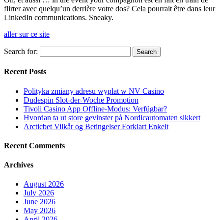
flirter avec quelqu’un derrière votre dos? Cela pourrait être dans leur
LinkedIn communications. Sneaky.
aller sur ce site
Search for:
Recent Posts
Polityka zmiany adresu wypłat w NV Casino
Dudespin Slot-der-Woche Promotion
Tivoli Casino App Offline-Modus: Verfügbar?
Hvordan ta ut store gevinster på Nordicautomaten sikkert
Arcticbet Vilkår og Betingelser Forklart Enkelt
Recent Comments
Archives
August 2026
July 2026
June 2026
May 2026
April 2026