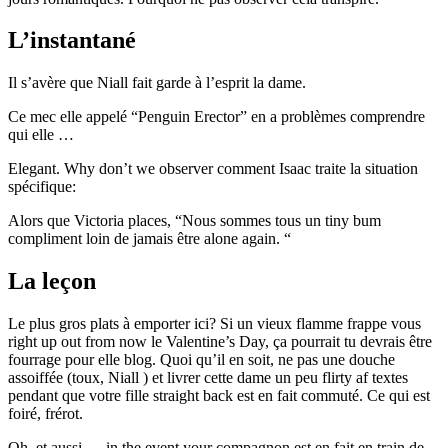
L’instantané
Il s’avère que Niall fait garde à l’esprit la dame.
Ce mec elle appelé “Penguin Erector” en a problèmes comprendre
qui elle …
Elegant. Why don’t we observer comment Isaac traite la situation
spécifique:
Alors que Victoria places, “Nous sommes tous un tiny bum
compliment loin de jamais être alone again. “
La leçon
Le plus gros plats à emporter ici? Si un vieux flamme frappe vous
right up out from now le Valentine’s Day, ça pourrait tu devrais être
fourrage pour elle blog. Quoi qu’il en soit, ne pas une douche
assoiffée (toux, Niall ) et livrer cette dame un peu flirty af textes
pendant que votre fille straight back est en fait commuté. Ce qui est
foiré, frérot.
Oh, et aussi … in the event your compagnon est en fait en train de