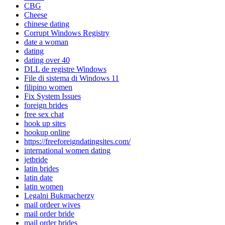
CBG
Cheese
chinese dating
Corrupt Windows Registry
date a woman
dating
dating over 40
DLL de registre Windows
File di sistema di Windows 11
filipino women
Fix System Issues
foreign brides
free sex chat
hook up sites
hookup online
https://freeforeigndatingsites.com/
international women dating
jetbride
latin brides
latin date
latin women
Legalni Bukmacherzy
mail ordeer wives
mail order bride
mail order brides