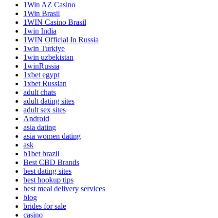
1Win AZ Casino
1Win Brasil
1WIN Casino Brasil
1win India
1WIN Official In Russia
1win Turkiye
1win uzbekistan
1winRussia
1xbet egypt
1xbet Russian
adult chats
adult dating sites
adult sex sites
Android
asia dating
asia women dating
ask
b1bet brazil
Best CBD Brands
best dating sites
best hookup tips
best meal delivery services
blog
brides for sale
casino