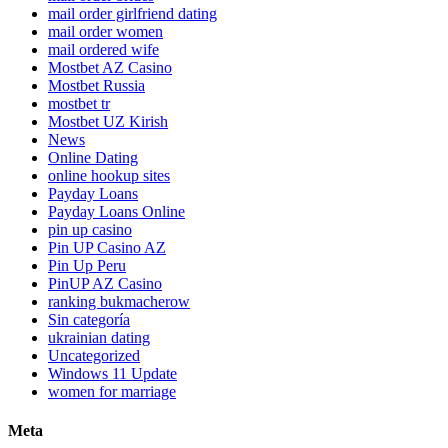
mail order girlfriend dating
mail order women
mail ordered wife
Mostbet AZ Casino
Mostbet Russia
mostbet tr
Mostbet UZ Kirish
News
Online Dating
online hookup sites
Payday Loans
Payday Loans Online
pin up casino
Pin UP Casino AZ
Pin Up Peru
PinUP AZ Casino
ranking bukmacherow
Sin categoría
ukrainian dating
Uncategorized
Windows 11 Update
women for marriage
Meta