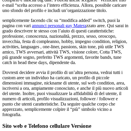
e-mail “scelta accesso a l’intero efficienza. Allora, possibile caricare
uno sfondo del profilo e includi un’organizzazione titolo.
semplicemente facendo clic su “modifica added” switch, puoi la
pagina con vari
annunci personali gay Matera
zzato aree. Qui sarai in
grado descrivere te stesso con l’aiuto di questi caratteristiche:
professione, conoscenza, nazionalità, prezzo, sesso, oroscopo,
invecchia, festa di compleanno, hobby, impegno condition, religion,
activities, languages ​​, one-liner, passions, skin tone, più utile TWS
amico, TWS avversari, attività TWS, visione colore, Cotta TWS,
più grande sogno, preferito TWS argomenti, favorite bands, tune
catch in head these days, dipendente da.
Dovresti decidere avvia il profilo di un’altra persona, vedrai tutti i
custom aree un individuo ha caricato, un profilo di piccole
dimensioni immagine, nickname di utente, sul web condition, area,
iscriversi a ora, ampiamente conosciuto, e anche il più nuovo articoli
del utente. Inoltre, puoi visualizzare la affidabilità di del utente, il
numero di articoli, profilo visualizzazioni, follower / follower e
punto che utenti caratteristiche. Da seguire qualche corpo che
apprezzato, semplicemente colpire il “più” simbolo vicino a
fotografia.
Sito web e Telefono cellulare Versione