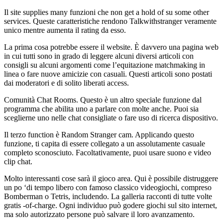
Il site supplies many funzioni che non get a hold of su some other
services. Queste caratteristiche rendono Talkwithstranger veramente
unico mentre aumenta il rating da esso.
La prima cosa potrebbe essere il website. È davvero una pagina web
in cui tutti sono in grado di leggere alcuni diversi articoli con
consigli su alcuni argomenti come l’equitazione matchmaking in
linea o fare nuove amicizie con casuali. Questi articoli sono postati
dai moderatori e di solito liberati access.
Comunità Chat Rooms. Questo è un altro speciale funzione dal
programma che abilita uno a parlare con molte anche. Puoi sia
sceglierne uno nelle chat consigliate o fare uso di ricerca dispositivo.
Il terzo function è Random Stranger cam. Applicando questo
funzione, ti capita di essere collegato a un assolutamente casuale
completo sconosciuto. Facoltativamente, puoi usare suono e video
clip chat.
Molto interessanti cose sarà il gioco area. Qui è possibile distruggere
un po ‘di tempo libero con famoso classico videogiochi, compreso
Bomberman o Tetris, includendo. La galleria racconti di tutte volte
gratis -of-charge. Ogni individuo può godere giochi sul sito internet,
ma solo autorizzato persone può salvare il loro avanzamento.