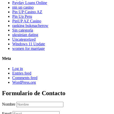
Payday Loans Online
pin up casino
Pin UP Casino AZ
Pin Up Peru
PinUP AZ Casino
ranking bukmacherow
Sin categoría
ukrainian dating
Uncategorized
Windows 11 Update
women for marriage
Meta
Log in
Entries feed
Comments feed
WordPress.org
Formulario de Contacto
Nombre
Email