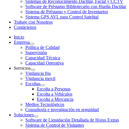
Sistemas de Reconocimiento Dactilar, Facial y CCTV
Software de Préstamo Bibliotecario con Huella Dactilar
Sistema de Préstamo y Control de Inventarios
Sistema GPS AVL para Control Satelital
Trabaje con Nosotros
Contáctenos
Inicio
Empresa
Política de Calidad
Supervisión
Capacidad Técnica
Capacidad Operativa
Servicios
Vigilancia fija
Vigilancia movil
Escoltas
Escolta a Personas
Escolta a Vehículos
Escolta a Mercancia
Medios Tecnológicos
Consultoría e investigación en seguridad
Soluciones
Software de Liquidación Detallada de Horas Extras
Sistema de Control de Visitantes