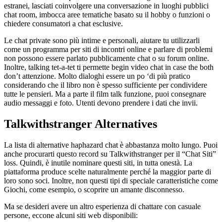
estranei, lasciati coinvolgere una conversazione in luoghi pubblici
chat room, imbocca aree tematiche basato su il hobby o funzioni o
chiedere consumatori a chat esclusive.
Le chat private sono più intime e personali, aiutare tu utilizzarli
come un programma per siti di incontri online e parlare di problemi
non possono essere parlato pubblicamente chat o su forum online.
Inoltre, talking tet-a-tet ti permette begin video chat in case the both
don’t attenzione. Molto dialoghi essere un po ‘di più pratico
considerando che il libro non è spesso sufficiente per condividere
tutte le pensieri. Ma a parte il film talk funzione, puoi consegnare
audio messaggi e foto. Utenti devono prendere i dati che invii.
Talkwithstranger Alternatives
La lista di alternative haphazard chat è abbastanza molto lungo. Puoi
anche procurarti questo record su Talkwithstranger per il “Chat Siti”
loss. Quindi, è inutile nominare questi siti, in tutta onestà. La
piattaforma produce scelte naturalmente perché la maggior parte di
loro sono soci. Inoltre, non questi tipi di speciale caratteristiche come
Giochi, come esempio, o scoprire un amante disconnesso.
Ma se desideri avere un altro esperienza di chattare con casuale
persone, eccone alcuni siti web disponibili: