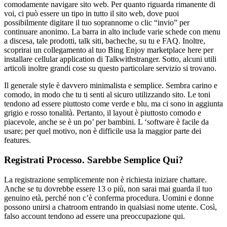
comodamente navigare sito web. Per quanto riguarda rimanente di
voi, ci può essere un tipo in tutto il sito web, dove puoi
possibilmente digitare il tuo soprannome o clic “invio” per
continuare anonimo. La barra in alto include varie schede con menu
a discesa, tale prodotti, talk siti, bacheche, su tu e FAQ. Inoltre,
scoprirai un collegamento al tuo Bing Enjoy marketplace here per
installare cellular application di Talkwithstranger. Sotto, alcuni utili
articoli inoltre grandi cose su questo particolare servizio si trovano.
Il generale style è davvero minimalista e semplice. Sembra carino e
comodo, in modo che tu ti senti al sicuro utilizzando sito. Le toni
tendono ad essere piuttosto come verde e blu, ma ci sono in aggiunta
grigio e rosso tonalità. Pertanto, il layout è piuttosto comodo e
piacevole, anche se è un po’ per bambini. L ‘software è facile da
usare; per quel motivo, non è difficile usa la maggior parte dei
features.
Registrati Processo. Sarebbe Semplice Qui?
La registrazione semplicemente non è richiesta iniziare chattare.
Anche se tu dovrebbe essere 13 o più, non sarai mai guarda il tuo
genuino età, perché non c’è conferma procedura. Uomini e donne
possono unirsi a chatroom entrando in qualsiasi nome utente. Così,
falso account tendono ad essere una preoccupazione qui.