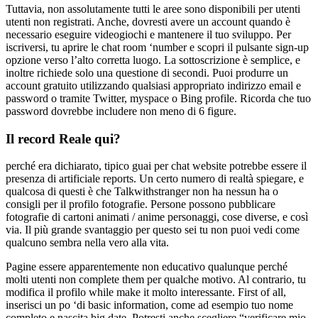
Tuttavia, non assolutamente tutti le aree sono disponibili per utenti
utenti non registrati. Anche, dovresti avere un account quando è
necessario eseguire videogiochi e mantenere il tuo sviluppo. Per
iscriversi, tu aprire le chat room ‘number e scopri il pulsante sign-up
opzione verso l’alto corretta luogo. La sottoscrizione è semplice, e
inoltre richiede solo una questione di secondi. Puoi produrre un
account gratuito utilizzando qualsiasi appropriato indirizzo email e
password o tramite Twitter, myspace o Bing profile. Ricorda che tuo
password dovrebbe includere non meno di 6 figure.
Il record Reale qui?
perché era dichiarato, tipico guai per chat website potrebbe essere il
presenza di artificiale reports. Un certo numero di realtà spiegare, e
qualcosa di questi è che Talkwithstranger non ha nessun ha o
consigli per il profilo fotografie. Persone possono pubblicare
fotografie di cartoni animati / anime personaggi, cose diverse, e così
via. Il più grande svantaggio per questo sei tu non puoi vedi come
qualcuno sembra nella vero alla vita.
Pagine essere apparentemente non educativo qualunque perché
molti utenti non complete them per qualche motivo. Al contrario, tu
modifica il profilo while make it molto interessante. First of all,
inserisci un po ‘di basic information, come ad esempio tuo nome
completo e nascita big date. Potresti anche scegliere “verificare mio