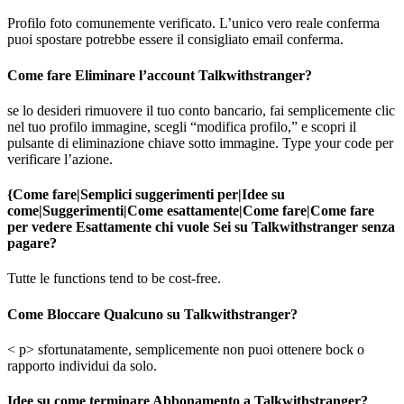
Profilo foto comunemente verificato. L’unico vero reale conferma
puoi spostare potrebbe essere il consigliato email conferma.
Come fare Eliminare l’account Talkwithstranger?
se lo desideri rimuovere il tuo conto bancario, fai semplicemente clic
nel tuo profilo immagine, scegli “modifica profilo,” e scopri il
pulsante di eliminazione chiave sotto immagine. Type your code per
verificare l’azione.
{Come fare|Semplici suggerimenti per|Idee su
come|Suggerimenti|Come esattamente|Come fare|Come fare
per vedere Esattamente chi vuole Sei su Talkwithstranger senza
pagare?
Tutte le functions tend to be cost-free.
Come Bloccare Qualcuno su Talkwithstranger?
< p> sfortunatamente, semplicemente non puoi ottenere bock o
rapporto individui da solo.
Idee su come terminare Abbonamento a Talkwithstranger?