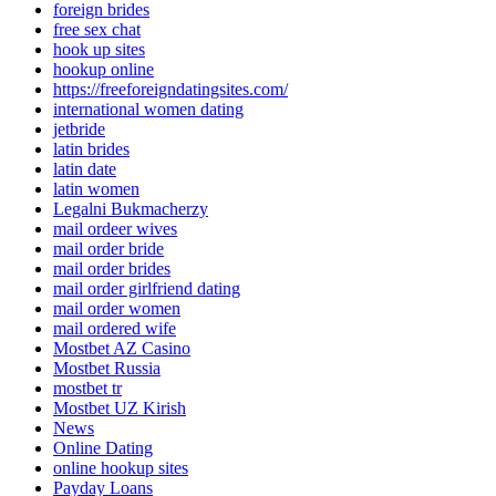
foreign brides
free sex chat
hook up sites
hookup online
https://freeforeigndatingsites.com/
international women dating
jetbride
latin brides
latin date
latin women
Legalni Bukmacherzy
mail ordeer wives
mail order bride
mail order brides
mail order girlfriend dating
mail order women
mail ordered wife
Mostbet AZ Casino
Mostbet Russia
mostbet tr
Mostbet UZ Kirish
News
Online Dating
online hookup sites
Payday Loans