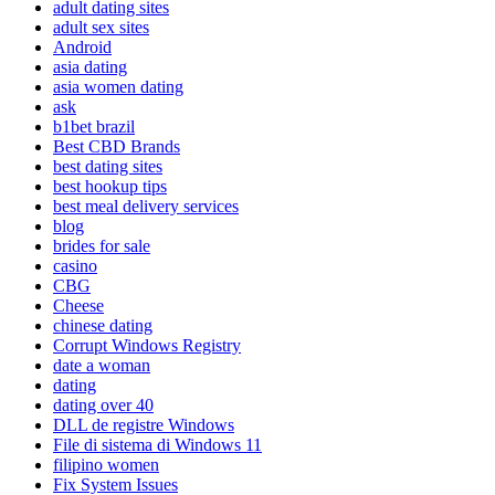
adult dating sites
adult sex sites
Android
asia dating
asia women dating
ask
b1bet brazil
Best CBD Brands
best dating sites
best hookup tips
best meal delivery services
blog
brides for sale
casino
CBG
Cheese
chinese dating
Corrupt Windows Registry
date a woman
dating
dating over 40
DLL de registre Windows
File di sistema di Windows 11
filipino women
Fix System Issues