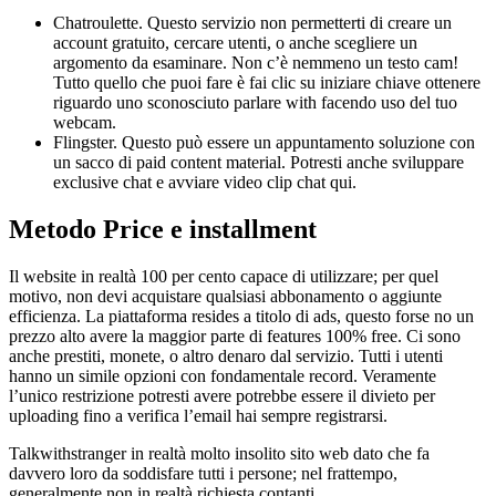
Chatroulette. Questo servizio non permetterti di creare un
account gratuito, cercare utenti, o anche scegliere un
argomento da esaminare. Non c’è nemmeno un testo cam!
Tutto quello che puoi fare è fai clic su iniziare chiave ottenere
riguardo uno sconosciuto parlare with facendo uso del tuo
webcam.
Flingster. Questo può essere un appuntamento soluzione con
un sacco di paid content material. Potresti anche sviluppare
exclusive chat e avviare video clip chat qui.
Metodo Price e installment
Il website in realtà 100 per cento capace di utilizzare; per quel
motivo, non devi acquistare qualsiasi abbonamento o aggiunte
efficienza. La piattaforma resides a titolo di ads, questo forse no un
prezzo alto avere la maggior parte di features 100% free. Ci sono
anche prestiti, monete, o altro denaro dal servizio. Tutti i utenti
hanno un simile opzioni con fondamentale record. Veramente
l’unico restrizione potresti avere potrebbe essere il divieto per
uploading fino a verifica l’email hai sempre registrarsi.
Talkwithstranger in realtà molto insolito sito web dato che fa
davvero loro da soddisfare tutti i persone; nel frattempo,
generalmente non in realtà richiesta contanti.