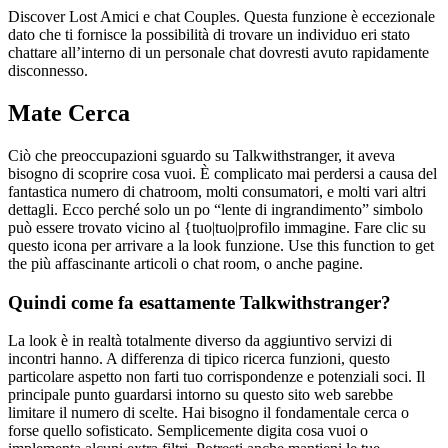
Discover Lost Amici e chat Couples. Questa funzione è eccezionale
dato che ti fornisce la possibilità di trovare un individuo eri stato
chattare all’interno di un personale chat dovresti avuto rapidamente
disconnesso.
Mate Cerca
Ciò che preoccupazioni sguardo su Talkwithstranger, it aveva
bisogno di scoprire cosa vuoi. È complicato mai perdersi a causa del
fantastica numero di chatroom, molti consumatori, e molti vari altri
dettagli. Ecco perché solo un po “lente di ingrandimento” simbolo
può essere trovato vicino al {tuo|tuo|profilo immagine. Fare clic su
questo icona per arrivare a la look funzione. Use this function to get
the più affascinante articoli o chat room, o anche pagine.
Quindi come fa esattamente Talkwithstranger?
La look è in realtà totalmente diverso da aggiuntivo servizi di
incontri hanno. A differenza di tipico ricerca funzioni, questo
particolare aspetto non farti tuo corrispondenze e potenziali soci. Il
principale punto guardarsi intorno su questo sito web sarebbe
limitare il numero di scelte. Hai bisogno il fondamentale cerca o
forse quello sofisticato. Semplicemente digita cosa vuoi o