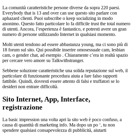
La comunità caratteristiche persone diverse da sopra 220 paesi.
Everybody that is 13 and over can use questo sito parlare con
aphazard clienti. Puoi subscribe o keep socializing in modo
anonimo. Questo fatto particolare lo fa difficile trust the total numero
di utenti. Ancora, l’esperienza è fantastico, e potresti avere un gran
numero di persone utilizzando Internet in qualsiasi momento.
Molti utenti tendono ad essere abbastanza young, ma ci sono più di
18 forum sul sito. Qui possibile inserire omosessuale cam, lesbian
cam, o gender chat, ad esempio . Chiaramente c’era in realtà spazio
per cercare vero amore su Talkwithstranger.
Sebbene soluzione caratteristiche una solida reputazione sul web, il
particolare di funzionante procedura aiuta a fare falso rapporti
fattibile. Quindi, dovresti essere attento di falsi e truffatori se lo
desideri non entrare difficoltà.
Sito Internet, App, Interface,
registrazione
La basic impression una volta apri la sito web è poco confuso, a
causa di quantità di marketing info. Ma dopo un po ‘, tu non
spendere qualsiasi consapevolezza di pubblicità, aiutarti