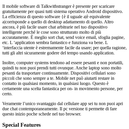
Il mobile software di Talkwithstranger è presente per scaricare
gratuitamente per quasi tutti sistema operativo Android dispositivo.
La efficienza di questo software {è il uguale a|è equivalente
a|corrisponde a quello di desktop adattamento di quello. Altro
ancora, è più facile usare chat arbitrarie nel tuo dispositivo
intelligente perché le cose sono strutturato molto di più
accuratamente. È meglio sort chat, send voice email, sfoglia pagine,
etc. L ‘application sembra fantastico e funziona va bene. L
‘interfaccia utente è estremamente facile da usare; per quella ragione,
tutti gli altri sicuramente godere del tempo usando application.
Inoltre, computer systems tendono ad essere pesanti e non portatili,
quindi tu non puoi prendi tutti ovunque. Anche laptop sono molto
pesanti da trasportare continuamente. Dispositivi cellulari sono
piccoli che sono sempre a te. Mobile net può aiutarti restare in
contatto in qualsiasi momento, in qualsiasi luogo. Questo è
certamente una scelta fantastica per on- in movimento persone, per
certo.
Veramente l’unico svantaggio dal cellulare app sei tu non puoi apri
due chat contemporaneamente. Il pc versione ti permette di fare
questo inizio poche schede nel tuo browser.
Special Features