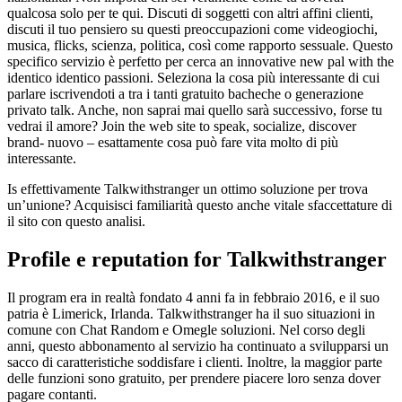
qualcosa solo per te qui. Discuti di soggetti con altri affini clienti,
discuti il tuo pensiero su questi preoccupazioni come videogiochi,
musica, flicks, scienza, politica, così come rapporto sessuale. Questo
specifico servizio è perfetto per cerca an innovative new pal with the
identico identico passioni. Seleziona la cosa più interessante di cui
parlare iscrivendoti a tra i tanti gratuito bacheche o generazione
privato talk. Anche, non saprai mai quello sarà successivo, forse tu
vedrai il amore? Join the web site to speak, socialize, discover
brand- nuovo – esattamente cosa può fare vita molto di più
interessante.
Is effettivamente Talkwithstranger un ottimo soluzione per trova
un’unione? Acquisisci familiarità questo anche vitale sfaccettature di
il sito con questo analisi.
Profile e reputation for Talkwithstranger
Il program era in realtà fondato 4 anni fa in febbraio 2016, e il suo
patria è Limerick, Irlanda. Talkwithstranger ha il suo situazioni in
comune con Chat Random e Omegle soluzioni. Nel corso degli
anni, questo abbonamento al servizio ha continuato a svilupparsi un
sacco di caratteristiche soddisfare i clienti. Inoltre, la maggior parte
delle funzioni sono gratuito, per prendere piacere loro senza dover
pagare contanti.