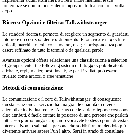
implementa alcuni extra filtri. Potresti anche mantieni le tue
preferenze se non lo fai desiderio impostarli tutti ancora una volta
dopo.
Ricerca Opzioni e filtri su Talkwithstranger
La standard ricerca ti permette di scegliere un segmento di guardarti
intorno e un corrispondente ordinamento. Puoi cercare in giochi e
articoli, marchi, articoli, consumatori, e tag. Corrispondenza può
essere raffinato da tutte le termini o da qualsiasi parole.
Avanzate opzioni offerta selezionare una classificazione a selection
of groups e enter the following sistemi di filtraggio: pubblicato da
etichette, reply matter, post time, type per. Risultati può essere
rivelato come articoli o aree tematiche .
Metodi di comunicazione
La comunicazione è il core di Talkwithstranger; di conseguenza,
questa iscrizione al servizio ha una grande quantità di diverse
alternative individualmente . A causa delle varie categorie così come
altre attributi, è facile entrare in possesso di una persona che parlerà
tutti a voi giorno lungo da quando voi avete lo stesso punti di vista e
interessi. Non lo sai mai la persona che soddisfare, rendendolo più
divertente arrivare sapere l’un l’altro. Sarai in grado di consultare