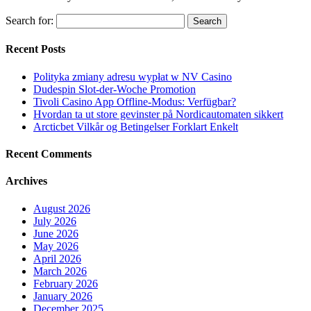
Search for:
Recent Posts
Polityka zmiany adresu wypłat w NV Casino
Dudespin Slot-der-Woche Promotion
Tivoli Casino App Offline-Modus: Verfügbar?
Hvordan ta ut store gevinster på Nordicautomaten sikkert
Arcticbet Vilkår og Betingelser Forklart Enkelt
Recent Comments
Archives
August 2026
July 2026
June 2026
May 2026
April 2026
March 2026
February 2026
January 2026
December 2025