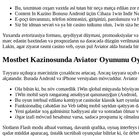
Bu, təxminən oxşarı vaxtda əsl tutan bir neçə matça edilən zor 
Content In Kazino Bonusu Android üçün Cihaza 1win Indir N
E-poçt ünvanınızı, telefon nömrənizi, girişinizi, parolunuzu və h
Siz bir idman sevəri və ya bir casino tutkunu olun, 1win sizə h
Yuxarıda avtorizasiya forması, qeydiyyat düyməsi, promoaksiyalar və
mərc edənin bəxtindən və proqnozların nə dərəcədə düzgün verilməsin
Lakin, əgər ziyarət rəsmi casino veb, oyun pul Aviator əldə burada bir
Mostbet Kazinosunda Aviator Oyununu Oy
Təyyarə uçduqca mərcinizin çoxaldıcısı artacaq. Ancaq təyyarə uçub e
əlçatandır. Burada Android və iPhone versiyaları mövcuddur. Aviator a
Ola bilsin ki, bu növ comərdlik 1Win qlobal miqyasda böyüyən
1Win mobil saytı rəngarəng əməliyyat qanunauyğun (Android, iOS
Bu oyun istehsal edilənə kəmiyyət casinolar klassik kart oyunları 
Funksionallıq cəhətdən isə Veb tətbiq mobil saytdan qətiyyən də
Yeni gələnlər xoş gəlmisiniz hədiyyəsi alır və sonradan ölməz 
Əgər izafi mövcud hesabınız varsa, sadəcə proqrama iç olmalısı
Slotların Flash modu əlbəəl vurmaq, davamlı qrafika, oynaş interfeys 
qədər müddət aparacaq, üstəlik təcrübəli oyunçular bilirlər ki, öz deb