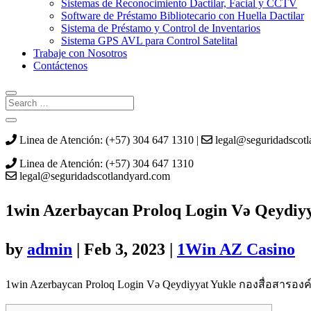
Sistemas de Reconocimiento Dactilar, Facial y CCTV
Software de Préstamo Bibliotecario con Huella Dactilar
Sistema de Préstamo y Control de Inventarios
Sistema GPS AVL para Control Satelital
Trabaje con Nosotros
Contáctenos
Linea de Atención: (+57) 304 647 1310 |
legal@seguridadscot
Linea de Atención: (+57) 304 647 1310
legal@seguridadscotlandyard.com
1win Azerbaycan Proloq Login Və Qeydiyy
by
admin
|
Feb 3, 2023
|
1Win AZ Casino
1win Azerbaycan Proloq Login Və Qeydiyyat Yukle กองสื่อสารองค