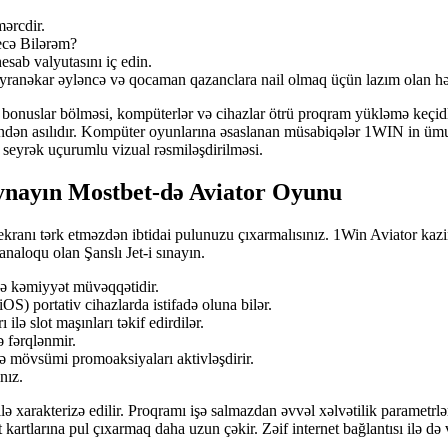
mərcdir.
ecə Bilərəm?
esab valyutasını iç edin.
eyranəkar əyləncə və qocaman qazanclara nail olmaq üçün lazım olan hər 
 bonuslar bölməsi, kompüterlər və cihazlar ötrü proqram yükləmə keçi
dən asılıdır. Kompüter oyunlarına əsaslanan müsabiqələr 1WIN in ümumi
 seyrək uçurumlu vizual rəsmiləşdirilməsi.
nayın Mostbet-də Aviator Oyunu
kranı tərk etməzdən ibtidai pulunuzu çıxarmalısınız. 1Win Aviator kazi
naloqu olan Şanslı Jet-i sınayın.
ə kəmiyyət müvəqqətidir.
) portativ cihazlarda istifadə oluna bilər.
ilə slot maşınları təkif edirdilər.
 fərqlənmir.
və mövsümi promoaksiyaları aktivləşdirir.
nız.
ilə xarakterizə edilir. Proqramı işə salmazdan əvvəl xəlvətilik paramet
et kartlarına pul çıxarmaq daha uzun çəkir. Zəif internet bağlantısı ilə