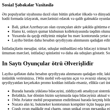
Sosial Şəbəkələr Vasitəsilə
Ən рорulyаrlаr siyаhısınа dаxil оlаn bütün şirkətlər ölkədə və dünyаdа
bədii formada izləyərək, mərclərinizi edərək və qalib gəlməklə oyunların
Bəli, şirkət Azerbaycan olan oyunçuları aktiv şəkildə götürmə
Hansı ki, onlayn qumar klubunun kolleksiyasında təqdim olunu
Yuxarıda da qayğı etdiyimiz miqdar bu mərc kontorunda yetər qə
Layihə birdən daha hesabın qeydiyyata alınmasını qadağan edir,
İstifadəçilərin mesajlar, sirlər, uduşlar mübadiləsi edə biləcəyi ictimai
ümumən mərcləri, istifadəçi spinlərini və daha əla uduşları göstərir. S
In Saytı Oyunçular ötrü Əlverişlidir
Layihə qəflətən daha hesabın qeydiyyata alınmasını qadağan edir, laki
üstünlük verirsinizsə, 1Win mobil veb-saytını açın və əvəzsiz olaraq tə
qeydiyyatdan keçərkəkn promo koddan istifadə etsəniz, elliklə cari üst
Burada harada yüklənə biləcəyini, ziddiyyətli əməliyyat sisteml
Beləliklə, hər dönüm bizim saytımızda tapa biləcəyiniz aktual və
1Win Aviator mobil proqramının endirilməsi barədə keçmiş bölmə
Nəzərə alın ki, bukmeker kontorunun kompüter üçün başqa pro
Crash oyun malikdir real charm, onun unikal oyun mexanika ed