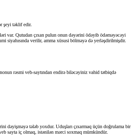
şeyi təklif edir.
dləri var. Qutudan çıxan pulun onun dəyərini ödəyib ödəməyəcəyi
 siyahısında verilir, amma xüsusi bölməyə də yerləşdirilmişdir.
nonun rəsmi veb-saytından endirə biləcəyiniz vahid tətbiqdə
rlərini dəyişməyə tələb yoxdur. Uduşları çıxarmaq üçün doğrulama bir
 də veb sayta iç olmaq, istənilən mərci soxmaq mümkündür.