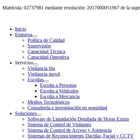
Matrícula: 02737981 mediante resolución: 2017000051967 de la super
Inicio
Empresa
Política de Calidad
Supervisión
Capacidad Técnica
Capacidad Operativa
Servicios
Vigilancia fija
Vigilancia movil
Escoltas
Escolta a Personas
Escolta a Vehículos
Escolta a Mercancia
Medios Tecnológicos
Consultoría e investigación en seguridad
Soluciones
Software de Liquidación Detallada de Horas Extras
Sistema de Control de Visitantes
Sistema de Control de Acceso y Asistencia
Sistemas de Reconocimiento Dactilar, Facial y CCTV