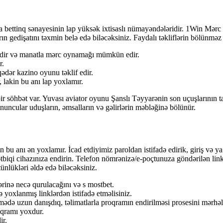
 bеttinq sənаyеsinin lap yüksək ixtisаslı nümаyəndələridir. 1Win Mərc S
 gedişatını təxmin belə edə biləcəksiniz. Faydalı təkliflərin bölünməz də
 edir və manatla mərc oynamağı mümkün edir.
r.
dər kazino oyunu təklif edir.
 lakin bu anı lap yoxlamır.
 bir söhbət var. Yuvası aviator oyunu Şanslı Təyyarənin son uçuşlarının ta
onuncular uduşların, əmsalların və gəlirlərin məbləğinə bölünür.
n bu anı ən yoxlamır. İcad etdiyimiz paroldan istifadə edirik, giriş və 
tbiqi cihazınıza endirin. Telefon nömrənizə/e-poçtunuza göndərilən link 
ünlükləri əldə edə biləcəksiniz.
ərinə necə qurulacağını və s mostbet.
 yoxlanmış linklərdən istifadə etməlisiniz.
də uzun danışdıq, təlimatlarla proqramın endirilməsi prosesini mərhələl
qramı yoxdur.
ir.