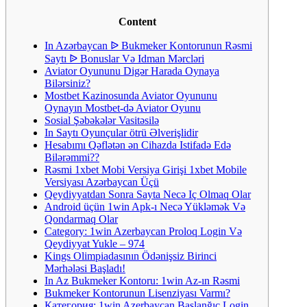
Content
In Azərbaycan ᐉ Bukmeker Kontorunun Rəsmi
Saytı ᐉ Bonuslar Və Idman Mərcləri
Aviator Oyununu Digər Harada Oynaya
Bilərsiniz?
Mostbet Kazinosunda Aviator Oyununu
Oynayın Mostbet-də Aviator Oyunu
Sosial Şəbəkələr Vasitəsilə
In Saytı Oyunçular ötrü Əlverişlidir
Hesabımı Qəflətən ən Cihazda Istifadə Edə
Bilərəmmi??
Rəsmi 1xbet Mobi Versiya Girişi 1xbet Mobile
Versiyası Azərbaycan Üçü
Qeydiyyatdan Sonra Sayta Necə Iç Olmaq Olar
Android üçün 1win Apk-ı Necə Yükləmək Və
Qondarmaq Olar
Category: 1win Azerbaycan Proloq Login Və
Qeydiyyat Yukle – 974
Kings Olimpiadasının Ödənişsiz Birinci
Mərhələsi Başladı!
In Az Bukmeker Kontoru: 1win Az-ın Rəsmi
Bukmeker Kontorunun Lisenziyası Varmı?
Категория: 1win Azerbaycan Başlanğıc Login