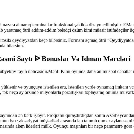
i nəzərə alınaraq terminallar funksional şəkildə dizayn edilmişdir. EManat
sab yaratmaq ötrü addım-addım bələdçi özüm kimi müasir istifadəçilər üç
təsilə qeydiyyatdan keçə bilərsiniz. Formanı açmaq ötrü “Qeydiyyatdan k
da bilərsiniz.
smi Saytı ᐉ Bonuslar Və Idman Mərcləri
ubyektiv rəyin nəticəsidir.Mənfi Kimi oyunda daha ən müsbət cəhətlər ma
ə yüklənir və oyunçuya istənilən ara, istənilən yerdə oynamaq imkanı 
ə, tək neçə ay ərzində milyonlarla pərəstişkarı toplayaraq onunla müvəff
 saytından ən bərk işləyir. Proqramı quraşdırdıqdan sonra Azərbaycandan
unun bax: əksəriyyət müştəriləri arasında lap tanımlı qumar əyləncəsini
asında aləm liderləri mülk. Oyunçu maşınları bir neçə parametrə görə çe