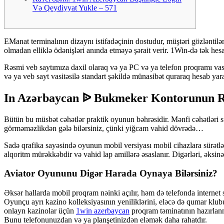
Və Qeydiyyat Yukle – 571
EManat terminalının dizaynı istifadəçinin dostudur, müştəri gözləntilər
olmadan elliklə ödənişləri anında etməyə şərait verir. 1Win-də tək he
Rəsmi veb saytımıza daxil olaraq və ya PC və ya telefon proqramı vasi
və ya veb sayt vasitəsilə standart şəkildə münasibət quraraq hesab yara
In Azərbaycan ᐉ Bukmeker Kontorunun Rə
Bütün bu müsbət cəhətlər praktik oyunun bəhrəsidir. Mənfi cəhətləri s
görməməzlikdən gələ bilərsiniz, çünki yiğcam vahid dövrədə…
Sadə qrafika sayəsində oyunun mobil versiyası mobil cihazlara sürətl
alqoritm mürəkkəbdir və vahid lap amillərə əsaslanır. Digərləri, əksin
Aviator Oyununu Digər Harada Oynaya Bilərsiniz?
Əksər hallarda mobil proqram nəinki açılır, həm də telefonda internet
Oyunçu ayrı kazino kolleksiyasının yeniliklərini, eləcə də qumar klub
onlayn kazinolar üçün
1win azerbaycan
proqram təminatının hazırlanm
Bunu telefonunuzdan və ya planşetinizdən eləmək daha rahatdır.