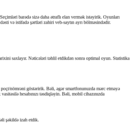
eçimləri barədə sizə daha ətraflı elan vermək istəyirik. Oyunları
sti və istifadə şərtləri zahiri veb-saytın ayrı bölməsindədir.
rixini saxlayır. Nəticələri təhlil etdikdən sonra optimal oyun. Statistika
ya poçt/nömrəni göstəririk. Bəli, əgər smartfonunuzda mərc etməyə
vasitəsilə hesabınızı təsdiqləyin. Bəli, mobil cihazınızda
i şəkildə izah etdik.