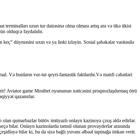
 terminalları uzun tur dairəsinə olma olması artıq ara və tikə itkisi
ün olduqca faydalıdır.
eç” düyməsini sıxın və ya linki izləyin. Sosial şəbəkələr vasitəsilə
l. Və bunların vur-tut qeyri-fantastik faktlardır.Və mənfi cəhətləri
verir! Aviator game Mostbet oyununun nəticəsini proqnozlaşdırmaq ötrü
əqiyyət qazanırlar.
 olan qumarbazlar bütöv imtiyazlı onlayn kazinoya çıxış əldə edirlər.
 seçə bilər. Onlayn kazinolarda təmsil olunan provayderlər arasında
şidləyə bilər ki, bu da sizə bağlı yuvanı əlbəəl tapmağa imkan verir.