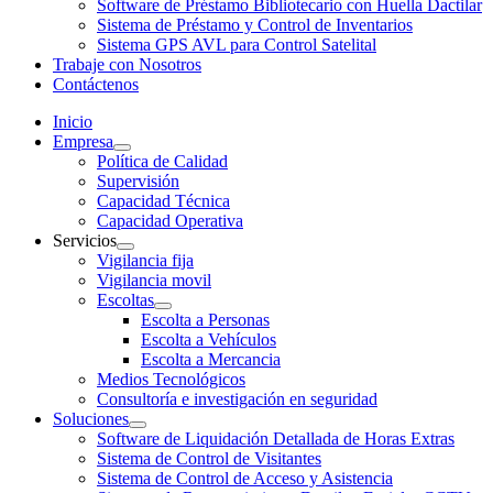
Software de Préstamo Bibliotecario con Huella Dactilar
Sistema de Préstamo y Control de Inventarios
Sistema GPS AVL para Control Satelital
Trabaje con Nosotros
Contáctenos
Inicio
Empresa
Política de Calidad
Supervisión
Capacidad Técnica
Capacidad Operativa
Servicios
Vigilancia fija
Vigilancia movil
Escoltas
Escolta a Personas
Escolta a Vehículos
Escolta a Mercancia
Medios Tecnológicos
Consultoría e investigación en seguridad
Soluciones
Software de Liquidación Detallada de Horas Extras
Sistema de Control de Visitantes
Sistema de Control de Acceso y Asistencia