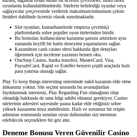
kazanç sağlama fırsatı sunan bu ücretsiz çevirmeler, farklı farklı
oyunlarda kullanılabilmektedir. Sitelerin belirlediği oyunlar veya
sağlayıcılar çerçevesinde verilerek maksimum/minumum çekim
limitleri dahilinde ücretsiz olarak sunulmaktadır.
Slot oyunları, kumarhanelerde empieza çevrimiçi
platformlarda sobre popüler oyun türlerinden biridir.
Bu bonuslar, kullanıcıların kazanma şansını artırırken aynı
zamanda keyifli bir bahis deneyimi yaşamalarını sağlar.
Kazandıran canlı casino sitesi hakkında tğm detayları
öğrenmek için inceleme yazımızı hemen oku.
OneStep Casino, banka transferi, MasterCard, Visa,
PaysafeCard, Rapid ve Euteller benzeri çeşitli araçlarla hızlı
para yatırma olanağı sağlar.
Play To keep things interesting sisteminde nakit kazanım elde etme
imkanınız yoktur. Site seçimi sırasında bu avantajlardan
faydalanmak isterseniz, Play Regarding Fun olanağının olup
olmadığı hakkında de uma bilgi sahibi olmanız gerekiyor. Casino
sitelerinin adresleri sayesinde şuana kadar elde ettiğinizi sobre
yüksek kazanıma imza atabilirsiniz. Hızlı ve sorunsuz bir erişim
adımının sonrasında sunulan oyun dallarından sizi memnun
edebilecek seçeneklere bir göz atın.
Deneme Bonusu Veren Güvenilir Casino