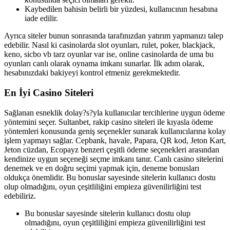
Kaybedilen bahisin belirli bir yüzdesi, kullanıcının hesabına
iade edilir.
Ayrıca siteler bunun sonrasında tarafınızdan yatırım yapmanızı talep
edebilir. Nasıl ki casinolarda slot oyunları, rulet, poker, blackjack,
keno, sicbo vb tarz oyunlar var ise, online casinolarda de uma bu
oyunları canlı olarak oynama imkanı sunarlar. İlk adım olarak,
hesabınızdaki bakiyeyi kontrol etmeniz gerekmektedir.
En İyi Casino Siteleri
Sağlanan esneklik dolay?s?yla kullanıcılar tercihlerine uygun ödeme
yöntemini seçer. Sultanbet, rakip casino siteleri ile kıyasla ödeme
yöntemleri konusunda geniş seçenekler sunarak kullanıcılarına kolay
işlem yapmayı sağlar. Cepbank, havale, Papara, QR kod, Jeton Kart,
Jeton cüzdan, Ecopayz benzeri çeşitli ödeme seçenekleri arasından
kendinize uygun seçeneği seçme imkanı tanır. Canlı casino sitelerini
denemek ve en doğru seçimi yapmak için, deneme bonusları
oldukça önemlidir. Bu bonuslar sayesinde sitelerin kullanıcı dostu
olup olmadığını, oyun çeşitliliğini empieza güvenilirliğini test
edebiliriz.
Bu bonuslar sayesinde sitelerin kullanıcı dostu olup
olmadığını, oyun çeşitliliğini empieza güvenilirliğini test