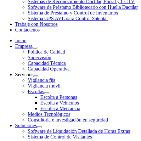
Sistemas de Reconocimiento Dactilar, Facial y CCTV
Software de Préstamo Bibliotecario con Huella Dactilar
Sistema de Préstamo y Control de Inventarios
Sistema GPS AVL para Control Satelital
Trabaje con Nosotros
Contáctenos
Inicio
Empresa
Política de Calidad
Supervisión
Capacidad Técnica
Capacidad Operativa
Servicios
Vigilancia fija
Vigilancia movil
Escoltas
Escolta a Personas
Escolta a Vehículos
Escolta a Mercancia
Medios Tecnológicos
Consultoría e investigación en seguridad
Soluciones
Software de Liquidación Detallada de Horas Extras
Sistema de Control de Visitantes