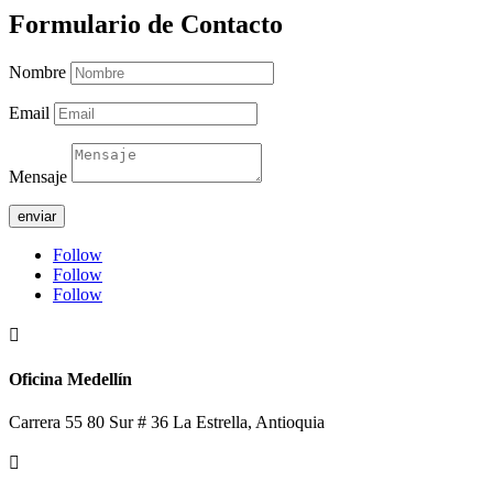
Formulario de Contacto
Nombre
Email
Mensaje
enviar
Follow
Follow
Follow

Oficina Medellín
Carrera 55 80 Sur # 36 La Estrella, Antioquia
