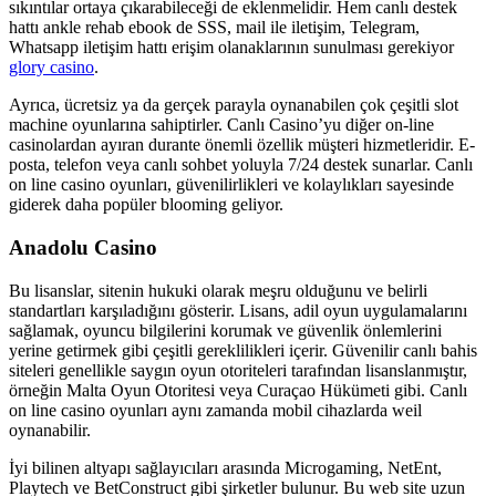
sıkıntılar ortaya çıkarabileceği de eklenmelidir. Hem canlı destek
hattı ankle rehab ebook de SSS, mail ile iletişim, Telegram,
Whatsapp iletişim hattı erişim olanaklarının sunulması gerekiyor
glory casino
.
Ayrıca, ücretsiz ya da gerçek parayla oynanabilen çok çeşitli slot
machine oyunlarına sahiptirler. Canlı Casino’yu diğer on-line
casinolardan ayıran durante önemli özellik müşteri hizmetleridir. E-
posta, telefon veya canlı sohbet yoluyla 7/24 destek sunarlar. Canlı
on line casino oyunları, güvenilirlikleri ve kolaylıkları sayesinde
giderek daha popüler blooming geliyor.
Anadolu Casino
Bu lisanslar, sitenin hukuki olarak meşru olduğunu ve belirli
standartları karşıladığını gösterir. Lisans, adil oyun uygulamalarını
sağlamak, oyuncu bilgilerini korumak ve güvenlik önlemlerini
yerine getirmek gibi çeşitli gereklilikleri içerir. Güvenilir canlı bahis
siteleri genellikle saygın oyun otoriteleri tarafından lisanslanmıştır,
örneğin Malta Oyun Otoritesi veya Curaçao Hükümeti gibi. Canlı
on line casino oyunları aynı zamanda mobil cihazlarda weil
oynanabilir.
İyi bilinen altyapı sağlayıcıları arasında Microgaming, NetEnt,
Playtech ve BetConstruct gibi şirketler bulunur. Bu web site uzun