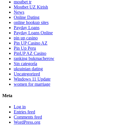
mostbet tr
Mostbet UZ Kirish
News
Online Dating
online hookup sites
Payday Loans
Payday Loans Online
pin up casino
Pin UP Casino AZ
Pin Up Peru
PinUP AZ Casino
ranking bukmacherow
Sin categoría
ukrainian dating
Uncategorized
Windows 11 Update
women for marriage
Meta
Log in
Entries feed
Comments feed
WordPress.org