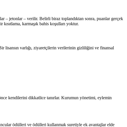
ar – jetonlar – verilir. Belirli biraz toplandıktan sonra, puanlar gerçek
ir kısıtlama, karmaşık bahis koşulları yoktur.
lisansın varlığı, ziyaretçilerin verilerinin gizliliğini ve finansal
n önce kendilerini dikkatlice tanırlar. Kurumun yönetimi, eylemin
ular ödülleri ve ödülleri kullanmak suretiyle ek avantajlar elde