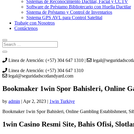
Sistemas de Reconocimiento Dactilar, Facial y CCTV
Software de Préstamo Bibliotecario con Huella Dactilar
Sistema de Préstamo y Control de Inventarios
Sistema GPS AVL para Control Satelital
Trabaje con Nosotros
Contáctenos
Linea de Atención: (+57) 304 647 1310 |
legal@seguridadscot
Linea de Atención: (+57) 304 647 1310
legal@seguridadscotlandyard.com
Bookmaker 1win Spor Bahisleri, Online Ga
by
admin
|
Apr 2, 2023
|
1win Turkiye
Bookmaker 1win Spor Bahisleri, Online Gambling Establishment, Sib
1win Casino Resmi Site, Bahis Ofisi, Slotl