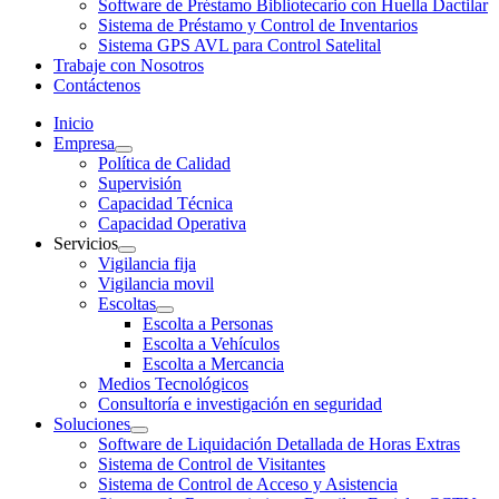
Software de Préstamo Bibliotecario con Huella Dactilar
Sistema de Préstamo y Control de Inventarios
Sistema GPS AVL para Control Satelital
Trabaje con Nosotros
Contáctenos
Inicio
Empresa
Política de Calidad
Supervisión
Capacidad Técnica
Capacidad Operativa
Servicios
Vigilancia fija
Vigilancia movil
Escoltas
Escolta a Personas
Escolta a Vehículos
Escolta a Mercancia
Medios Tecnológicos
Consultoría e investigación en seguridad
Soluciones
Software de Liquidación Detallada de Horas Extras
Sistema de Control de Visitantes
Sistema de Control de Acceso y Asistencia