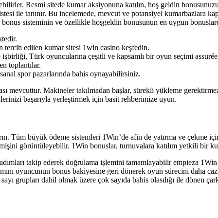
ebilirler. Resmi sitede kumar aksiyonuna katılın, hoş geldin bonusunuzu
 listesi ile tanınır. Bu incelemede, mevcut ve potansiyel kumarbazlara kap
lan bonus sisteminin ve özellikle hoşgeldin bonusunun en uygun bonuslar
tedir.
n tercih edilen kumar sitesi 1win casino keşfedin.
 işbirliği, Türk oyuncularına çeşitli ve kapsamlı bir oyun seçimi assurée
n toplantılar.
anal spor pazarlarında bahis oynayabilirsiniz.
ması mevcuttur. Makineler takılmadan başlar, sürekli yükleme gerektirm
lerinizi başarıyla yerleştirmek için basit rehberimize uyun.
ın. Tüm büyük ödeme sistemleri 1Win’de afin de yatırma ve çekme için ku
mişini görüntüleyebilir. 1Win bonuslar, turnuvalara katılım yetkili bir ku
t adımları takip ederek doğrulama işlemini tamamlayabilir empieza 1Win
kısmını oyuncunun bonus bakiyesine geri dönerek oyun sürecini daha cazi
e sayı grupları dahil olmak üzere çok sayıda bahis olasılığı ile dönen ç