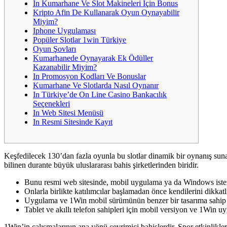
In Kumarhane Ve Slot Makineleri Için Bonus
Kripto Afin De Kullanarak Oyun Oynayabilir
Miyim?
Iphone Uygulaması
Popüler Slotlar 1win Türkiye
Oyun Şovları
Kumarhanede Oynayarak Ek Ödüller
Kazanabilir Miyim?
In Promosyon Kodları Ve Bonuslar
Kumarhane Ve Slotlarda Nasıl Oynanır
In Türkiye’de On Line Casino Bankacılık
Seçenekleri
In Web Sitesi Menüsü
In Resmi Sitesinde Kayıt
Keşfedilecek 130’dan fazla oyunla bu slotlar dinamik bir oynanış sun
bilinen durante büyük uluslararası bahis şirketlerinden biridir.
Bunu resmi web sitesinde, mobil uygulama ya da Windows istemci
Onlarla birlikte katılımcılar başlamadan önce kendilerini dikkatli
Uygulama ve 1Win mobil sürümünün benzer bir tasarıma sahip ol
Tablet ve akıllı telefon sahipleri için mobil versiyon ve 1Win u
1Win’in çalışmalarının ana yönü çevrimiçi bahislerdir. Spor etkinlikle