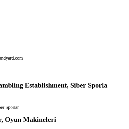
landyard.com
mbling Establishment, Siber Sporla
er Sporlar
ar, Oyun Makineleri