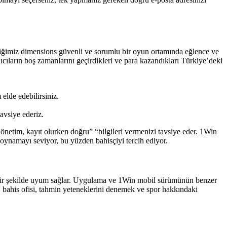
liğimiz dimensions güvenli ve sorumlu bir oyun ortamında eğlence ve
cıların boş zamanlarını geçirdikleri ve para kazandıkları Türkiye’deki
elde edebilirsiniz.
avsiye ederiz.
. Yönetim, kayıt olurken doğru” “bilgileri vermenizi tavsiye eder. 1Win
a oynamayı seviyor, bu yüzden bahisçiyi tercih ediyor.
 bir şekilde uyum sağlar. Uygulama ve 1Win mobil sürümünün benzer
N bahis ofisi, tahmin yeteneklerini denemek ve spor hakkındaki