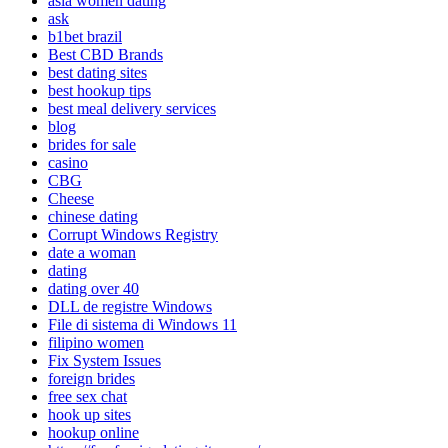
asia women dating
ask
b1bet brazil
Best CBD Brands
best dating sites
best hookup tips
best meal delivery services
blog
brides for sale
casino
CBG
Cheese
chinese dating
Corrupt Windows Registry
date a woman
dating
dating over 40
DLL de registre Windows
File di sistema di Windows 11
filipino women
Fix System Issues
foreign brides
free sex chat
hook up sites
hookup online