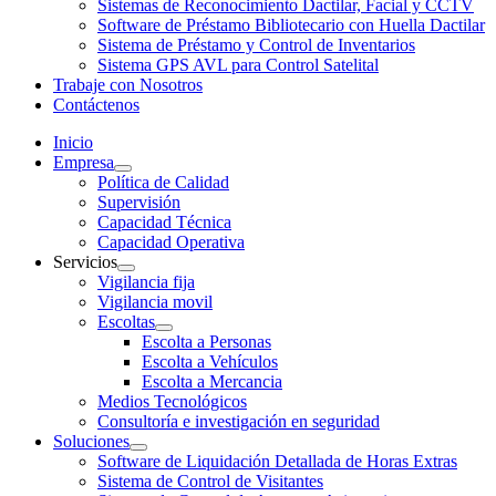
Sistemas de Reconocimiento Dactilar, Facial y CCTV
Software de Préstamo Bibliotecario con Huella Dactilar
Sistema de Préstamo y Control de Inventarios
Sistema GPS AVL para Control Satelital
Trabaje con Nosotros
Contáctenos
Inicio
Empresa
Política de Calidad
Supervisión
Capacidad Técnica
Capacidad Operativa
Servicios
Vigilancia fija
Vigilancia movil
Escoltas
Escolta a Personas
Escolta a Vehículos
Escolta a Mercancia
Medios Tecnológicos
Consultoría e investigación en seguridad
Soluciones
Software de Liquidación Detallada de Horas Extras
Sistema de Control de Visitantes