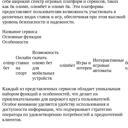
себя широкий спектр игровых платформ и сервисов, таких
как бк олимп, олимбет и олимп бк. Эти платформы
предоставляют пользователям возможность участвовать в
различных видах ставок и игр, обеспечивая при этом высокий
уровень безопасности и надежности.
Название сервиса
Основные функции
Особенности
Возможность
Онлайн
скачать
Интерактивные
олimp
ставки
олимп бет
Игры и
б
олimбет
игровые
бет
на
для
лотереи
о
автоматы
спорт
мобильных
устройств
Каждый из представленных сервисов обладает уникальным
набором функций и особенностей, что делает их
привлекательными для широкого круга пользователей.
Особое внимание уделяется удобству использования и
доступности информации, что подчеркивает стратегию
оператора по удовлетворению потребностей и предпочтений
клиентов.