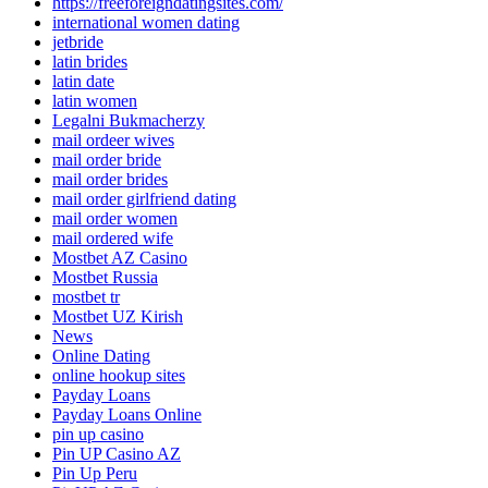
https://freeforeigndatingsites.com/
international women dating
jetbride
latin brides
latin date
latin women
Legalni Bukmacherzy
mail ordeer wives
mail order bride
mail order brides
mail order girlfriend dating
mail order women
mail ordered wife
Mostbet AZ Casino
Mostbet Russia
mostbet tr
Mostbet UZ Kirish
News
Online Dating
online hookup sites
Payday Loans
Payday Loans Online
pin up casino
Pin UP Casino AZ
Pin Up Peru