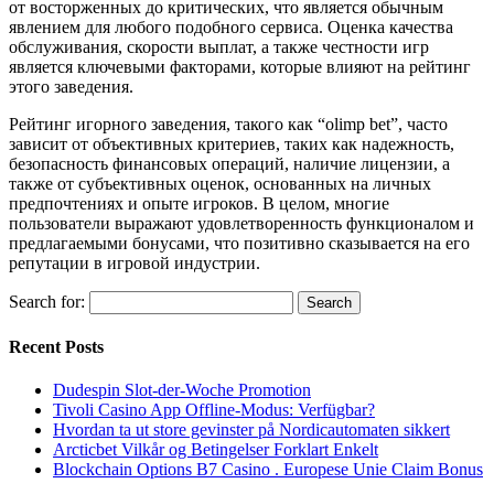
от восторженных до критических, что является обычным
явлением для любого подобного сервиса. Оценка качества
обслуживания, скорости выплат, а также честности игр
является ключевыми факторами, которые влияют на рейтинг
этого заведения.
Рейтинг игорного заведения, такого как “olimp bet”, часто
зависит от объективных критериев, таких как надежность,
безопасность финансовых операций, наличие лицензии, а
также от субъективных оценок, основанных на личных
предпочтениях и опыте игроков. В целом, многие
пользователи выражают удовлетворенность функционалом и
предлагаемыми бонусами, что позитивно сказывается на его
репутации в игровой индустрии.
Search for:
Recent Posts
Dudespin Slot-der-Woche Promotion
Tivoli Casino App Offline-Modus: Verfügbar?
Hvordan ta ut store gevinster på Nordicautomaten sikkert
Arcticbet Vilkår og Betingelser Forklart Enkelt
Blockchain Options B7 Casino . Europese Unie Claim Bonus