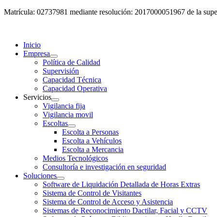
Matrícula: 02737981 mediante resolución: 2017000051967 de la super
Inicio
Empresa
Política de Calidad
Supervisión
Capacidad Técnica
Capacidad Operativa
Servicios
Vigilancia fija
Vigilancia movil
Escoltas
Escolta a Personas
Escolta a Vehículos
Escolta a Mercancia
Medios Tecnológicos
Consultoría e investigación en seguridad
Soluciones
Software de Liquidación Detallada de Horas Extras
Sistema de Control de Visitantes
Sistema de Control de Acceso y Asistencia
Sistemas de Reconocimiento Dactilar, Facial y CCTV