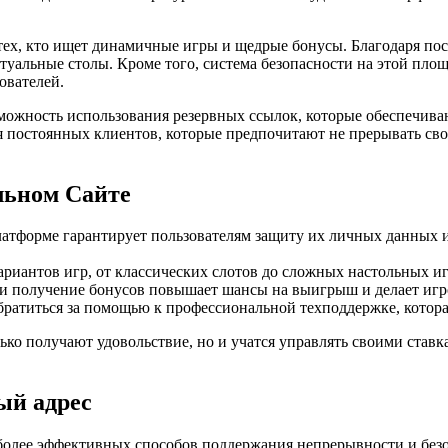
ех, кто ищет динамичные игры и щедрые бонусы. Благодаря пос
ртуальные столы. Кроме того, система безопасности на этой пл
ователей.
возможность использования резервных ссылок, которые обеспечи
я постоянных клиентов, которые предпочитают не прерывать св
льном Сайте
 платформе гарантирует пользователям защиту их личных данных
иантов игр, от классических слотов до сложных настольных игр,
 и получение бонусов повышает шансы на выигрыш и делает игр
братиться за помощью к профессиональной техподдержке, котор
ько получают удовольствие, но и учатся управлять своими ставк
ый адрес
более эффективных способов поддержания непрерывности и безоп