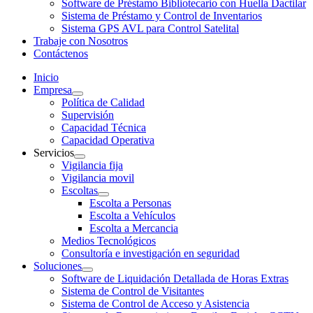
Software de Préstamo Bibliotecario con Huella Dactilar
Sistema de Préstamo y Control de Inventarios
Sistema GPS AVL para Control Satelital
Trabaje con Nosotros
Contáctenos
Inicio
Empresa
Política de Calidad
Supervisión
Capacidad Técnica
Capacidad Operativa
Servicios
Vigilancia fija
Vigilancia movil
Escoltas
Escolta a Personas
Escolta a Vehículos
Escolta a Mercancia
Medios Tecnológicos
Consultoría e investigación en seguridad
Soluciones
Software de Liquidación Detallada de Horas Extras
Sistema de Control de Visitantes
Sistema de Control de Acceso y Asistencia