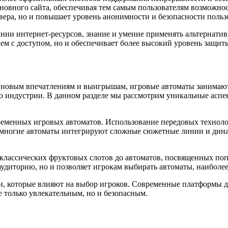
овного сайта, обеспечивая тем самым пользователям возможнос
рвера, но и повышает уровень анонимности и безопасности польз
вании интернет-ресурсов, знание и умение применять альтернати
лем с доступом, но и обеспечивает более высокий уровень защи
к новым впечатлениям и выигрышам, игровые автоматы занимают
ью индустрии. В данном разделе мы рассмотрим уникальные аспе
еменных игровых автоматов. Использование передовых технолог
, многие автоматы интегрируют сложные сюжетные линии и дина
От классических фруктовых слотов до автоматов, посвященных 
т аудиторию, но и позволяет игрокам выбирать автоматы, наибол
и, которые влияют на выбор игроков. Современные платформы д
е только увлекательным, но и безопасным.