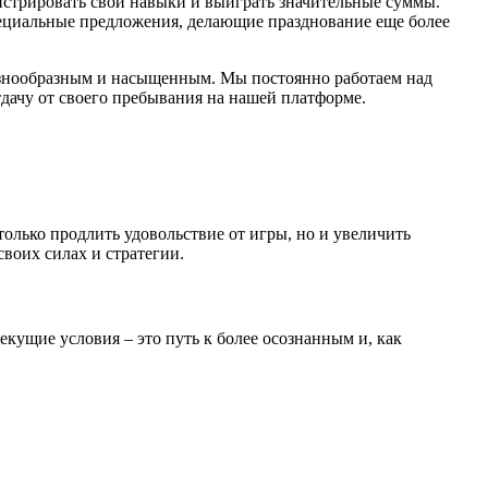
стрировать свои навыки и выиграть значительные суммы.
ециальные предложения, делающие празднование еще более
азнообразным и насыщенным. Мы постоянно работаем над
ачу от своего пребывания на нашей платформе.
олько продлить удовольствие от игры, но и увеличить
воих силах и стратегии.
кущие условия – это путь к более осознанным и, как