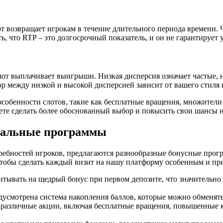
лот возвращает игрокам в течение длительного периода времени.
что RTP – это долгосрочный показатель, и он не гарантирует у
слот выплачивает выигрыши. Низкая дисперсия означает частые,
р между низкой и высокой дисперсией зависит от вашего стиля
особенности слотов, такие как бесплатные вращения, множители
е сделать более обоснованный выбор и повысить свои шансы на
иальные программы
ебностей игроков, предлагаются разнообразные бонусные прогр
 чтобы сделать каждый визит на нашу платформу особенным и п
итывать на щедрый бонус при первом депозите, что значительно
дусмотрена система накопления баллов, которые можно обменят
различные акции, включая бесплатные вращения, повышенные к