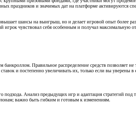
 с крупными призовыми фондами, где участники могут продемон
ных праздников и значимых дат на платформе активируются сп
повышает шансы на выигрыш, но и делает игровой опыт более р
 игрок чувствовал себя особенным и получал максимальную отд
 банкроллом. Правильное распределение средств позволяет не т
тавок и постепенно увеличивать их, только если вы уверены в с
о подхода. Анализ предыдущих игр и адаптация стратегий под те
блонам; важно быть гибким и готовым к изменениям.