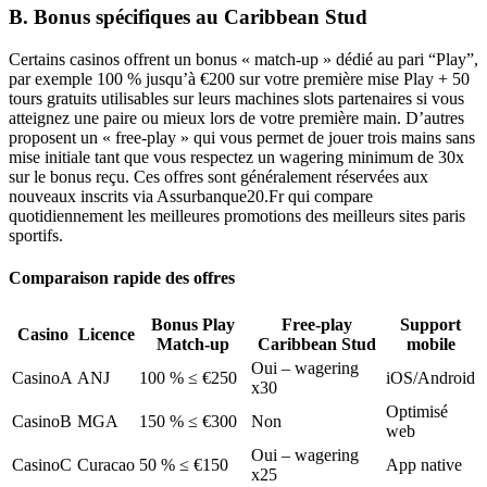
B. Bonus spécifiques au Caribbean Stud
Certains casinos offrent un bonus « match‑up » dédié au pari “Play”,
par exemple 100 % jusqu’à €200 sur votre première mise Play + 50
tours gratuits utilisables sur leurs machines slots partenaires si vous
atteignez une paire ou mieux lors de votre première main. D’autres
proposent un « free‑play » qui vous permet de jouer trois mains sans
mise initiale tant que vous respectez un wagering minimum de 30x
sur le bonus reçu. Ces offres sont généralement réservées aux
nouveaux inscrits via Assurbanque20.Fr qui compare
quotidiennement les meilleures promotions des meilleurs sites paris
sportifs.
Comparaison rapide des offres
Bonus Play
Free‑play
Support
Casino
Licence
Match‑up
Caribbean Stud
mobile
Oui – wagering
CasinoA
ANJ
100 % ≤ €250
iOS/Android
x30
Optimisé
CasinoB
MGA
150 % ≤ €300
Non
web
Oui – wagering
CasinoC
Curacao
50 % ≤ €150
App native
x25