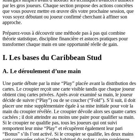
par les gros joueurs. Chaque section propose des actions concrètes
que vous pouvez mettre en œuvre dès votre prochaine session, que
vous soyez débutant ou joueur confirmé cherchant à affiner son
approche.
Préparez‑vous à découvrir une méthode pas à pas qui combine
théorie statistique, discipline financière et astuces pratiques pour
transformer chaque main en une opportunité réelle de gain.
I. Les bases du Caribbean Stud
A. Le déroulement d’une main
Une partie débute par la mise “Play” placée avant la distribution des
cartes. Le croupier reçoit une carte visible tandis que chaque joueur
obtient cinq cartes privées. Après avoir examiné sa main, le joueur
décide de suivre (“Play”) ou de se coucher (“Fold”). S’il suit, il doit
placer une mise supplémentaire égale à sa mise initiale pour voir la
main du croupier révélée. Le croupier dévoile alors ses quatre cartes
cachées ; il doit atteindre au moins une paire pour qualifier sa main.
Si le croupier ne qualifie pas, tous les joueurs qui ont suivi
remportent leur mise “Play” et récupèrent également leur pari
“Bonus” s’ils l’ont activé. Si le croupier se qualifie, les deux mains
sont comparées selon l’ordre habituel du poker : paire supérieure,