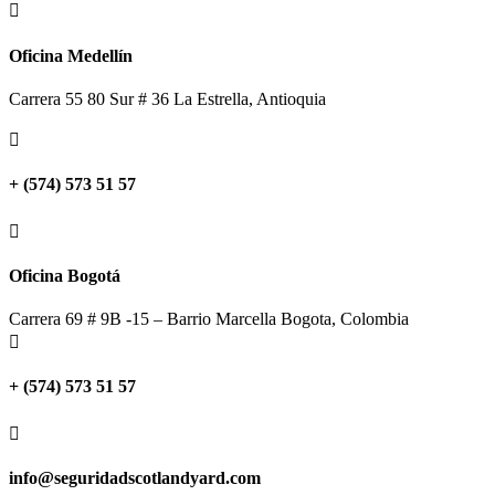

Oficina Medellín
Carrera 55 80 Sur # 36 La Estrella, Antioquia

+ (574) 573 51 57

Oficina Bogotá
Carrera 69 # 9B -15 – Barrio Marcella Bogota, Colombia

+ (574) 573 51 57

info@seguridadscotlandyard.com