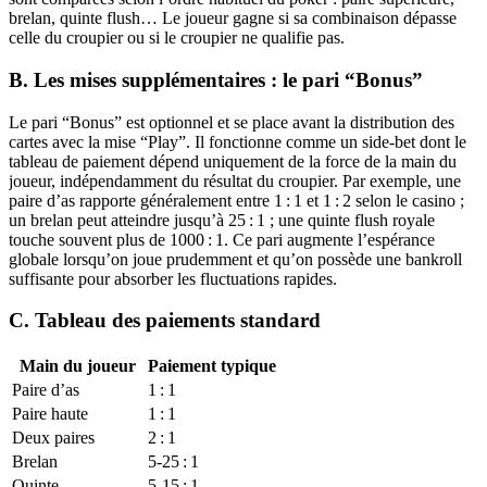
brelan, quinte flush… Le joueur gagne si sa combinaison dépasse
celle du croupier ou si le croupier ne qualifie pas.
B. Les mises supplémentaires : le pari “Bonus”
Le pari “Bonus” est optionnel et se place avant la distribution des
cartes avec la mise “Play”. Il fonctionne comme un side‑bet dont le
tableau de paiement dépend uniquement de la force de la main du
joueur, indépendamment du résultat du croupier. Par exemple, une
paire d’as rapporte généralement entre 1 : 1 et 1 : 2 selon le casino ;
un brelan peut atteindre jusqu’à 25 : 1 ; une quinte flush royale
touche souvent plus de 1000 : 1. Ce pari augmente l’espérance
globale lorsqu’on joue prudemment et qu’on possède une bankroll
suffisante pour absorber les fluctuations rapides.
C. Tableau des paiements standard
Main du joueur
Paiement typique
Paire d’as
1 : 1
Paire haute
1 : 1
Deux paires
2 : 1
Brelan
5‑25 : 1
Quinte
5‑15 : 1