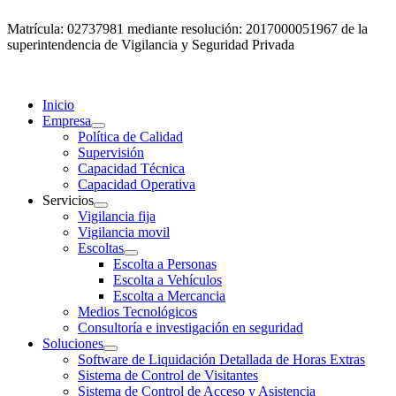
Matrícula: 02737981 mediante resolución: 2017000051967 de la
superintendencia de Vigilancia y Seguridad Privada
Inicio
Empresa
Política de Calidad
Supervisión
Capacidad Técnica
Capacidad Operativa
Servicios
Vigilancia fija
Vigilancia movil
Escoltas
Escolta a Personas
Escolta a Vehículos
Escolta a Mercancia
Medios Tecnológicos
Consultoría e investigación en seguridad
Soluciones
Software de Liquidación Detallada de Horas Extras
Sistema de Control de Visitantes
Sistema de Control de Acceso y Asistencia