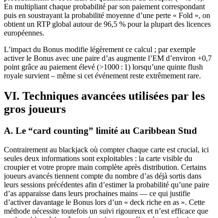
En multipliant chaque probabilité par son paiement correspondant
puis en soustrayant la probabilité moyenne d’une perte « Fold », on
obtient un RTP global autour de 96,5 % pour la plupart des licences
européennes.
L’impact du Bonus modifie légèrement ce calcul ; par exemple
activer le Bonus avec une paire d’as augmente l’EM d’environ +0,7
point grâce au paiement élevé (>1000 : 1) lorsqu’une quinte flush
royale survient – même si cet événement reste extrêmement rare.
VI. Techniques avancées utilisées par les
gros joueurs
A. Le “card counting” limité au Caribbean Stud
Contrairement au blackjack où compter chaque carte est crucial, ici
seules deux informations sont exploitables : la carte visible du
croupier et votre propre main complète après distribution. Certains
joueurs avancés tiennent compte du nombre d’as déjà sortis dans
leurs sessions précédentes afin d’estimer la probabilité qu’une paire
d’as apparaisse dans leurs prochaines mains — ce qui justifie
d’activer davantage le Bonus lors d’un « deck riche en as ». Cette
méthode nécessite toutefois un suivi rigoureux et n’est efficace que