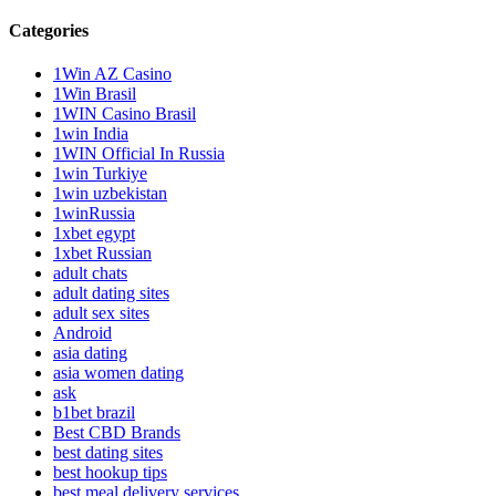
Categories
1Win AZ Casino
1Win Brasil
1WIN Casino Brasil
1win India
1WIN Official In Russia
1win Turkiye
1win uzbekistan
1winRussia
1xbet egypt
1xbet Russian
adult chats
adult dating sites
adult sex sites
Android
asia dating
asia women dating
ask
b1bet brazil
Best CBD Brands
best dating sites
best hookup tips
best meal delivery services