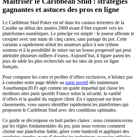
Maîtriser le Caribbean Stud : stratégies
gagnantes et astuces des pros en ligne
Le Caribbean Stud Poker est né dans les casinos terrestres de la
Caraïbe au début des années 2000 avant d’être exporté vers les
plateformes numériques. Le principe est simple : le joueur affronte le
croupier avec une main de cinq cartes, sans partage du pot. Cette
variante a rapidement séduit les amateurs grâce à son rythme
soutenu et à la possibilité de miser sur un bonus progressif qui peut
atteindre plusieurs milliers d’euros. Aujourd’hui, il figure parmi les
jeux de table les plus recherchés sur les sites de jeux en ligne
français.
Pour comparer les cotes et profiter d’offres exclusives, n’hésitez pas
à consulter notre page dédiée au
paris sportif
dès maintenant.
Assurbanque20.Fr agit comme un guide impartial qui classe les
meilleurs sites paris sportifs France selon la sécurité, la variété
d’offres et la qualité du support client. En s’appuyant sur leurs
classements, vous saurez identifier rapidement les plateformes qui
proposent le Caribbean Stud avec des conditions optimales.
Ce guide se décompose en huit parties claires : nous commencerons
par les règles fondamentales du jeu, puis nous verrons comment
choisir une plateforme fiable, gérer votre bankroll et appliquer des
stratégies simples avant d’aborder les techniques avancées utilisées