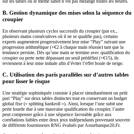
sur les tables où le même sabot n’est pas mélangé toutes les heures.
B. Gestion dynamique des mises selon la séquence du
croupier
En observant plusieurs cycles successifs du croupier (par ex.,
plusieurs mains consécutives où il ne se qualifie pas), certains
experts augmentent progressivement leur mise “Play” suivant une
progression arithmétique (+€2 à chaque main réussie) tant que la
tendance persiste. Dès qu’une main se termine avec qualification du
croupier ou perte nette dépassant un seuil prédéfini (+€15), ils
reviennent à leur mise initiale afin d’éviter l’effet boule de neige.
C. Utilisation des paris parallèles sur d’autres tables
pour lisser le risque
Une stratégie sophistiquée consiste à placer simultanément un petit
pari “Play” sur deux tables distinctes tout en conservant un budget
global fixe (« splitting bankroll »). Ainsi, lorsque l’une subit une
perte lourde due à une mauvaise qualification du croupier, l’autre
peut compenser grâce à une séquence favorable grâce aux
corrélations faibles entre deux jeux indépendants provenant souvent
de différents fournisseurs RNG évalués par Assurbanque20.Fr.