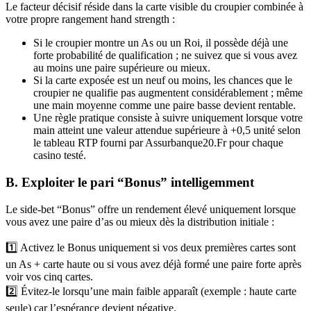
Le facteur décisif réside dans la carte visible du croupier combinée à
votre propre rangement hand strength :
Si le croupier montre un As ou un Roi, il possède déjà une
forte probabilité de qualification ; ne suivez que si vous avez
au moins une paire supérieure ou mieux.
Si la carte exposée est un neuf ou moins, les chances que le
croupier ne qualifie pas augmentent considérablement ; même
une main moyenne comme une paire basse devient rentable.
Une règle pratique consiste à suivre uniquement lorsque votre
main atteint une valeur attendue supérieure à +0,5 unité selon
le tableau RTP fourni par Assurbanque20.Fr pour chaque
casino testé.
B. Exploiter le pari “Bonus” intelligemment
Le side‑bet “Bonus” offre un rendement élevé uniquement lorsque
vous avez une paire d’as ou mieux dès la distribution initiale :
1️⃣ Activez le Bonus uniquement si vos deux premières cartes sont
un As + carte haute ou si vous avez déjà formé une paire forte après
voir vos cinq cartes.
2️⃣ Évitez-le lorsqu’une main faible apparaît (exemple : haute carte
seule) car l’espérance devient négative.