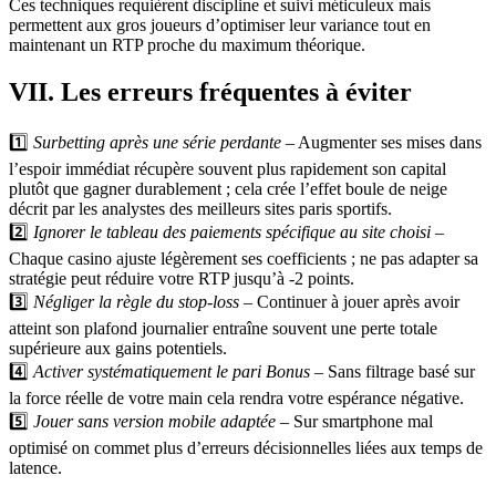
Ces techniques requièrent discipline et suivi méticuleux mais
permettent aux gros joueurs d’optimiser leur variance tout en
maintenant un RTP proche du maximum théorique.
VII. Les erreurs fréquentes à éviter
1️⃣
Surbetting après une série perdante
– Augmenter ses mises dans
l’espoir immédiat récupère souvent plus rapidement son capital
plutôt que gagner durablement ; cela crée l’effet boule de neige
décrit par les analystes des meilleurs sites paris sportifs.
2️⃣
Ignorer le tableau des paiements spécifique au site choisi
–
Chaque casino ajuste légèrement ses coefficients ; ne pas adapter sa
stratégie peut réduire votre RTP jusqu’à -2 points.
3️⃣
Négliger la règle du stop‑loss
– Continuer à jouer après avoir
atteint son plafond journalier entraîne souvent une perte totale
supérieure aux gains potentiels.
4️⃣
Activer systématiquement le pari Bonus
– Sans filtrage basé sur
la force réelle de votre main cela rendra votre espérance négative.
5️⃣
Jouer sans version mobile adaptée
– Sur smartphone mal
optimisé on commet plus d’erreurs décisionnelles liées aux temps de
latence.