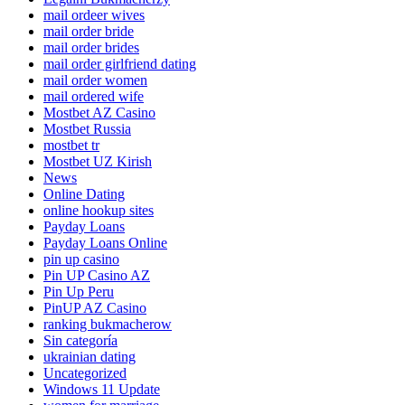
mail ordeer wives
mail order bride
mail order brides
mail order girlfriend dating
mail order women
mail ordered wife
Mostbet AZ Casino
Mostbet Russia
mostbet tr
Mostbet UZ Kirish
News
Online Dating
online hookup sites
Payday Loans
Payday Loans Online
pin up casino
Pin UP Casino AZ
Pin Up Peru
PinUP AZ Casino
ranking bukmacherow
Sin categoría
ukrainian dating
Uncategorized
Windows 11 Update