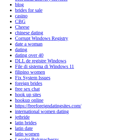
blog
brides for sale
casino
CBG
Cheese
chinese dating
Corrupt Windows Registry
date a woman
dating
dating over 40
DLL de registre Windows
File di sistema di Windows 11
filipino women
Fix System Issues
foreign brides
free sex chat
hook up sites
hookup online
https://freeforeigndatingsites.com/
international women dating
jetbride
latin brides
latin date
latin women
Legalni Bukmacherzy