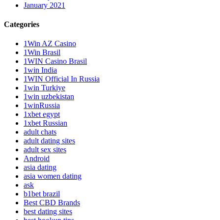
January 2021
Categories
1Win AZ Casino
1Win Brasil
1WIN Casino Brasil
1win India
1WIN Official In Russia
1win Turkiye
1win uzbekistan
1winRussia
1xbet egypt
1xbet Russian
adult chats
adult dating sites
adult sex sites
Android
asia dating
asia women dating
ask
b1bet brazil
Best CBD Brands
best dating sites