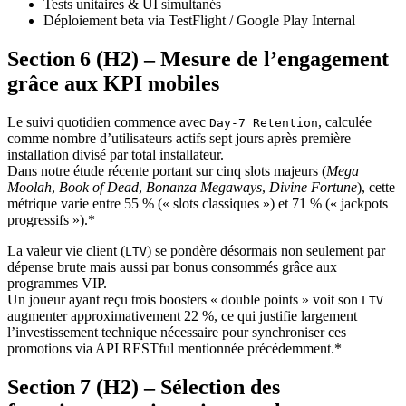
Tests unitaires & UI simultanés
Déploiement beta via TestFlight / Google Play Internal
Section 6 (H2) – Mesure de l’engagement
grâce aux KPI mobiles
Le suivi quotidien commence avec
, calculée
Day‑7 Retention
comme nombre d’utilisateurs actifs sept jours après première
installation divisé par total installateur.
Dans notre étude récente portant sur cinq slots majeurs (
Mega
Moolah
,
Book of Dead
,
Bonanza Megaways
,
Divine Fortune
), cette
métrique varie entre 55 % (« slots classiques ») et 71 % (« jackpots
progressifs »).*
La valeur vie client (
) se pondère désormais non seulement par
LTV
dépense brute mais aussi par bonus consommés grâce aux
programmes VIP.
Un joueur ayant reçu trois boosters « double points » voit son
LTV
augmenter approximativement 22 %, ce qui justifie largement
l’investissement technique nécessaire pour synchroniser ces
promotions via API RESTful mentionnée précédemment.*
Section 7 (H2) – Sélection des