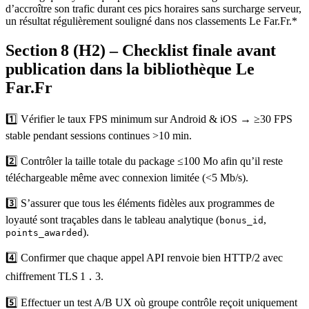
d’accroître son trafic durant ces pics horaires sans surcharge serveur,
un résultat régulièrement souligné dans nos classements Le Far.Fr.*
Section 8 (H2) – Checklist finale avant
publication dans la bibliothèque Le
Far.Fr
1️⃣ Vérifier le taux FPS minimum sur Android & iOS → ≥30 FPS
stable pendant sessions continues >10 min.
2️⃣ Contrôler la taille totale du package ≤100 Mo afin qu’il reste
téléchargeable même avec connexion limitée (<5 Mb/s).
3️⃣ S’assurer que tous les éléments fidèles aux programmes de
loyauté sont traçables dans le tableau analytique (
,
bonus_id
).
points_awarded
4️⃣ Confirmer que chaque appel API renvoie bien HTTP/2 avec
chiffrement TLS 1 ․ 3.
5️⃣ Effectuer un test A/B UX où groupe contrôle reçoit uniquement