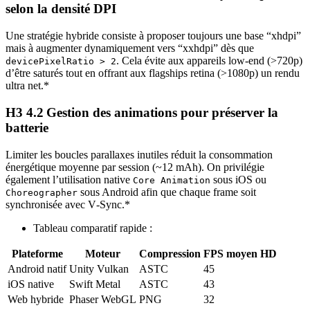
selon la densité DPI
Une stratégie hybride consiste à proposer toujours une base “xhdpi”
mais à augmenter dynamiquement vers “xxhdpi” dès que
. Cela évite aux appareils low‑end (>720p)
devicePixelRatio > 2
d’être saturés tout en offrant aux flagships retina (>1080p) un rendu
ultra net.*
H3 4.2 Gestion des animations pour préserver la
batterie
Limiter les boucles parallaxes inutiles réduit la consommation
énergétique moyenne par session (~12 mAh). On privilégie
également l’utilisation native
sous iOS ou
Core Animation
sous Android afin que chaque frame soit
Choreographer
synchronisée avec V‑Sync.*
Tableau comparatif rapide :
Plateforme
Moteur
Compression
FPS moyen HD
Android natif
Unity Vulkan
ASTC
45
iOS native
Swift Metal
ASTC
43
Web hybride
Phaser WebGL
PNG
32