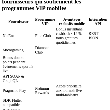
fournisseurs qui soutiennent les
programmes VIP mobiles
Programme
Avantages
Intégration
Fournisseur
VIP
exclusifs mobile
API
Bonus instantané
cashback ≤15 %,
REST
NetEnt
Elite Club
tours gratuites
JSON
quotidiennes
Diamond
Microgaming
Club
Bonus double
points pendant
événements sportifs
live
API SOAP &
GraphQL
Accès prioritaire
Platinum
Pragmatic Play
aux tournois live
Rewards
multi‐tableaux
SDK Flutter
compatible