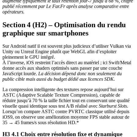
augmente typiquement le taux rétention jour‑7 jusqu’à 68 %, chiffre
publié récemment par Le Far.Fr après analyse comparative entre
opérateurs.
Section 4 (H2) – Optimisation du rendu
graphique sur smartphones
Sur Android natif il est souvent plus judicieux d’utiliser Vulkan via
Unity ou Unreal Engine plutôt que WebGL afin d’exploiter
pleinement le GPU intégré.
À l’inverse, iOS restreint l’accès direct au matériel ; ici Swift/Metal
donne accès aux shaders optimisés sans passer par une couche
JavaScript lourde.
La décision dépend donc non seulement du
public cible mais aussi du budget dédié aux licences SDK.
La compression intelligente des textures repose aujourd’hui sur
ASTC (Adaptive Scalable Texture Compression), capable de
réduire jusqu’à 70 % la taille fichier tout en conservant une qualité
visuelle quasi identique sous test A/B réalisé avec
Starburst Slots
.
Lorsqu’on compare ASTC contre PVRTC classique utilisé depuis
iOS9, on observe une amélioration moyenne FPS stable autour de
35 → 45 frames/s sous résolution HD.*
H3 4.1 Choix entre résolution fixe et dynamique