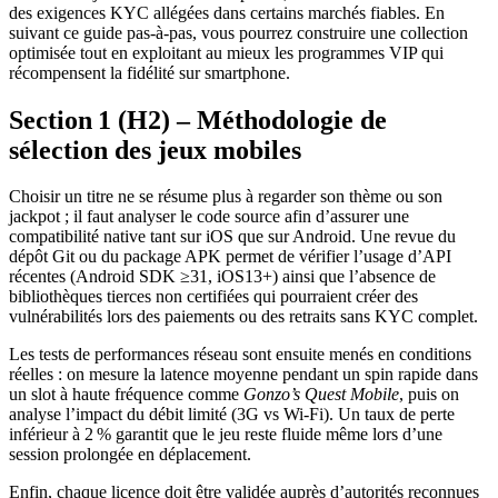
des exigences KYC allégées dans certains marchés fiables. En
suivant ce guide pas‑à‑pas, vous pourrez construire une collection
optimisée tout en exploitant au mieux les programmes VIP qui
récompensent la fidélité sur smartphone.
Section 1 (H2) – Méthodologie de
sélection des jeux mobiles
Choisir un titre ne se résume plus à regarder son thème ou son
jackpot ; il faut analyser le code source afin d’assurer une
compatibilité native tant sur iOS que sur Android. Une revue du
dépôt Git ou du package APK permet de vérifier l’usage d’API
récentes (Android SDK ≥31, iOS13+) ainsi que l’absence de
bibliothèques tierces non certifiées qui pourraient créer des
vulnérabilités lors des paiements ou des retraits sans KYC complet.
Les tests de performances réseau sont ensuite menés en conditions
réelles : on mesure la latence moyenne pendant un spin rapide dans
un slot à haute fréquence comme
Gonzo’s Quest Mobile
, puis on
analyse l’impact du débit limité (3G vs Wi‑Fi). Un taux de perte
inférieur à 2 % garantit que le jeu reste fluide même lors d’une
session prolongée en déplacement.
Enfin, chaque licence doit être validée auprès d’autorités reconnues