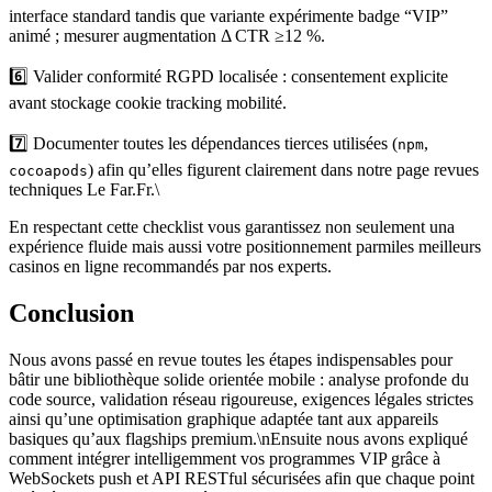
interface standard tandis que variante expérimente badge “VIP”
animé ; mesurer augmentation Δ CTR ≥12 %.
6️⃣ Valider conformité RGPD localisée : consentement explicite
avant stockage cookie tracking mobilité.
7️⃣ Documenter toutes les dépendances tierces utilisées (
,
npm
) afin qu’elles figurent clairement dans notre page revues
cocoapods
techniques Le Far.Fr.\
En respectant cette checklist vous garantissez non seulement una
expérience fluide mais aussi votre positionnement parmiles meilleurs
casinos en ligne recommandés par nos experts.
Conclusion
Nous avons passé en revue toutes les étapes indispensables pour
bâtir une bibliothèque solide orientée mobile : analyse profonde du
code source, validation réseau rigoureuse, exigences légales strictes
ainsi qu’une optimisation graphique adaptée tant aux appareils
basiques qu’aux flagships premium.\nEnsuite nous avons expliqué
comment intégrer intelligemment vos programmes VIP grâce à
WebSockets push et API RESTful sécurisées afin que chaque point