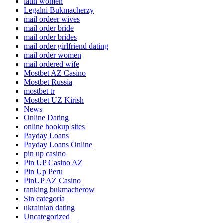
latin women
Legalni Bukmacherzy
mail ordeer wives
mail order bride
mail order brides
mail order girlfriend dating
mail order women
mail ordered wife
Mostbet AZ Casino
Mostbet Russia
mostbet tr
Mostbet UZ Kirish
News
Online Dating
online hookup sites
Payday Loans
Payday Loans Online
pin up casino
Pin UP Casino AZ
Pin Up Peru
PinUP AZ Casino
ranking bukmacherow
Sin categoría
ukrainian dating
Uncategorized