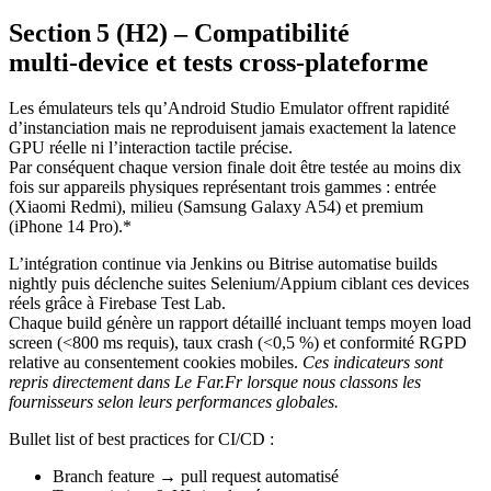
Section 5 (H2) – Compatibilité
multi‑device et tests cross‑plateforme
Les émulateurs tels qu’Android Studio Emulator offrent rapidité
d’instanciation mais ne reproduisent jamais exactement la latence
GPU réelle ni l’interaction tactile précise.
Par conséquent chaque version finale doit être testée au moins dix
fois sur appareils physiques représentant trois gammes : entrée
(Xiaomi Redmi), milieu (Samsung Galaxy A54) et premium
(iPhone 14 Pro).*
L’intégration continue via Jenkins ou Bitrise automatise builds
nightly puis déclenche suites Selenium/Appium ciblant ces devices
réels grâce à Firebase Test Lab.
Chaque build génère un rapport détaillé incluant temps moyen load
screen (<800 ms requis), taux crash (<0,5 %) et conformité RGPD
relative au consentement cookies mobiles.
Ces indicateurs sont
repris directement dans Le Far.Fr lorsque nous classons les
fournisseurs selon leurs performances globales.
Bullet list of best practices for CI/CD :
Branch feature → pull request automatisé