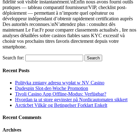
fidélité soit visible instantanément.\nEnfin nous avons fourni outils
pratiques — tableau comparatif fournisseur/VIP, checklist post-
déploiement — permettant à n’importe quel opérateur ou
développeur indépendant d’obtenir rapidement certification auprès
Des autorités reconnues.\nN’attendez plus : consultez dès
maintenant Le Far.Fr pour comparer classements actualisés , lire nos
analyses détaillées sobre casinos fiables sans KYC excessif và
choisir vos prochains titres favoris directement depuis votre
smartphone.
Search for:
Recent Posts
Polityka zmiany adresu wypłat w NV Casino
Dudespin Slot-der-Woche Promotion
Tivoli Casino App Offline-Modus: Verfügbar?
Hvordan ta ut store gevinster på Nordicautomaten sikkert
Arcticbet Vilkår og Betingelser Forklart Enkelt
Recent Comments
Archives