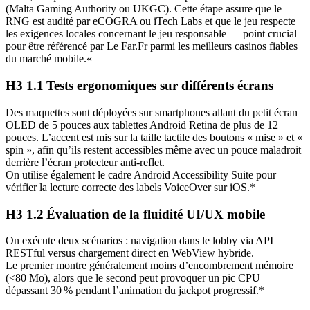
(Malta Gaming Authority ou UKGC). Cette étape assure que le
RNG est audité par eCOGRA ou iTech Labs et que le jeu respecte
les exigences locales concernant le jeu responsable — point crucial
pour être référencé par Le Far.Fr parmi les meilleurs casinos fiables
du marché mobile.«
H3 1.1 Tests ergonomiques sur différents écrans
Des maquettes sont déployées sur smartphones allant du petit écran
OLED de 5 pouces aux tablettes Android Retina de plus de 12
pouces. L’accent est mis sur la taille tactile des boutons « mise » et «
spin », afin qu’ils restent accessibles même avec un pouce maladroit
derrière l’écran protecteur anti‑reflet.
On utilise également le cadre Android Accessibility Suite pour
vérifier la lecture correcte des labels VoiceOver sur iOS.*
H3 1.2 Évaluation de la fluidité UI/UX mobile
On exécute deux scénarios : navigation dans le lobby via API
RESTful versus chargement direct en WebView hybride.
Le premier montre généralement moins d’encombrement mémoire
(<80 Mo), alors que le second peut provoquer un pic CPU
dépassant 30 % pendant l’animation du jackpot progressif.*