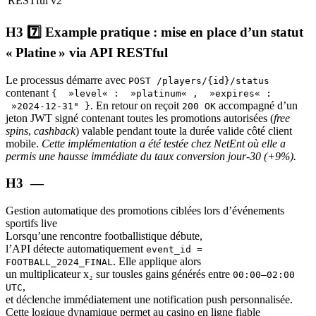
RESTful v2
H3 7️⃣​​​​​​​ Example pratique : mise en place d’un statut
« Platine » via API RESTful
Le processus démarre avec
POST /players/{id}/status
contenant
{ »level« : »platinum« , »expires« :
. En retour on reçoit
accompagné d’un
»2024-12-31" }
200 OK
jeton JWT signé contenant toutes les promotions autorisées (
free
spins
,
cashback
) valable pendant toute la durée valide côté client
mobile.
Cette implémentation a été testée chez NetEnt où elle a
permis une hausse immédiate du taux conversion jour‑30 (+9%).
Gestion automatique des promotions ciblées lors d’événements
sportifs live
Lorsqu’une rencontre footballistique débute,
l’API détecte automatiquement
event_id =
. Elle applique alors
FOOTBALL_2024_FINAL
un multiplicateur x₂ sur tousles gains générés entre
00:00–02:00
,
UTC
et déclenche immédiatement une notification push personnalisée.
Cette logique dynamique permet au casino en ligne fiable