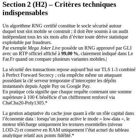
Section 2 (H2) – Critères techniques
indispensables
Un algorithme RNG certifié constitue le socle sécurisé autour
duquel tout slot mobile se construit ; il doit être soumis à un audit
indépendant tous les six mois afin d’éviter toute dérive statistique
exploitable par fraudeurs.
Par exemple
Mega Joker Live
possède un RNG approuvé par GLI
avec un RTP officiel affiché à
99,00 %
, clairement indiqué dans Le
Far.Fr quand on compare plusieurs variantes mobiles.|
La sécurité des transactions repose aujourd’hui sur TLS 1‑3 combiné
à Perfect Forward Secrecy ; cela empêche même un attaquant
possédant la clé serveur temporaire d’intercepter les dépôts
instantanés depuis Apple Pay ou Google Pay.
En pratique cela signifie que chaque requête contenant une somme
supérieure à 100 € bénéficie d’un chiffrement renforcé via
ChaCha20‑Poly1305.*
La gestion adaptative du cache joue quant à elle un rôle capital dans
l’économie data : lorsqu’un joueur active le mode « low‑data », le
moteur télécharge uniquement les textures essentielles (niveau
LOD‑2) et conserve en RAM uniquement l’état actuel du tableau
analytique relatif aux points fidélité.*