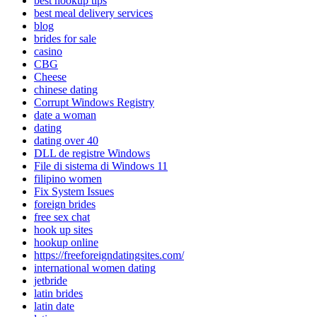
best hookup tips
best meal delivery services
blog
brides for sale
casino
CBG
Cheese
chinese dating
Corrupt Windows Registry
date a woman
dating
dating over 40
DLL de registre Windows
File di sistema di Windows 11
filipino women
Fix System Issues
foreign brides
free sex chat
hook up sites
hookup online
https://freeforeigndatingsites.com/
international women dating
jetbride
latin brides
latin date