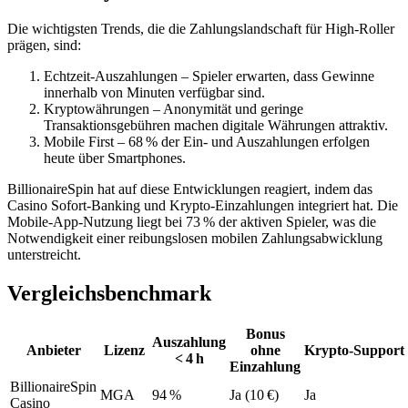
Die wichtigsten Trends, die die Zahlungslandschaft für High‑Roller
prägen, sind:
Echtzeit‑Auszahlungen – Spieler erwarten, dass Gewinne
innerhalb von Minuten verfügbar sind.
Kryptowährungen – Anonymität und geringe
Transaktionsgebühren machen digitale Währungen attraktiv.
Mobile First – 68 % der Ein- und Auszahlungen erfolgen
heute über Smartphones.
BillionaireSpin hat auf diese Entwicklungen reagiert, indem das
Casino Sofort‑Banking und Krypto‑Einzahlungen integriert hat. Die
Mobile‑App‑Nutzung liegt bei 73 % der aktiven Spieler, was die
Notwendigkeit einer reibungslosen mobilen Zahlungsabwicklung
unterstreicht.
Vergleichsbenchmark
Bonus
Auszahlung
Anbieter
Lizenz
ohne
Krypto‑Support
< 4 h
Einzahlung
BillionaireSpin
MGA
94 %
Ja (10 €)
Ja
Casino