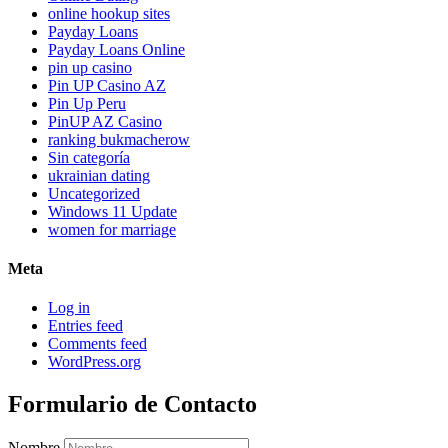
online hookup sites
Payday Loans
Payday Loans Online
pin up casino
Pin UP Casino AZ
Pin Up Peru
PinUP AZ Casino
ranking bukmacherow
Sin categoría
ukrainian dating
Uncategorized
Windows 11 Update
women for marriage
Meta
Log in
Entries feed
Comments feed
WordPress.org
Formulario de Contacto
Nombre