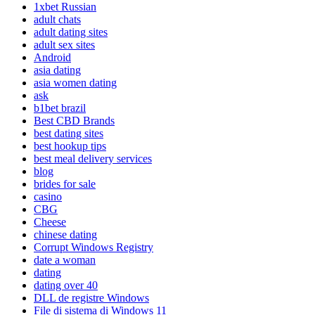
1xbet Russian
adult chats
adult dating sites
adult sex sites
Android
asia dating
asia women dating
ask
b1bet brazil
Best CBD Brands
best dating sites
best hookup tips
best meal delivery services
blog
brides for sale
casino
CBG
Cheese
chinese dating
Corrupt Windows Registry
date a woman
dating
dating over 40
DLL de registre Windows
File di sistema di Windows 11