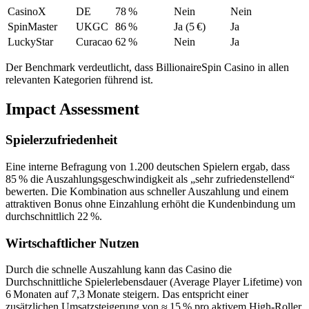
CasinoX
DE
78 %
Nein
Nein
SpinMaster
UKGC
86 %
Ja (5 €)
Ja
LuckyStar
Curacao
62 %
Nein
Ja
Der Benchmark verdeutlicht, dass BillionaireSpin Casino in allen
relevanten Kategorien führend ist.
Impact Assessment
Spielerzufriedenheit
Eine interne Befragung von 1.200 deutschen Spielern ergab, dass
85 % die Auszahlungsgeschwindigkeit als „sehr zufriedenstellend“
bewerten. Die Kombination aus schneller Auszahlung und einem
attraktiven Bonus ohne Einzahlung erhöht die Kundenbindung um
durchschnittlich 22 %.
Wirtschaftlicher Nutzen
Durch die schnelle Auszahlung kann das Casino die
Durchschnittliche Spielerlebensdauer (Average Player Lifetime) von
6 Monaten auf 7,3 Monate steigern. Das entspricht einer
zusätzlichen Umsatzsteigerung von ≈ 15 % pro aktivem High‑Roller.