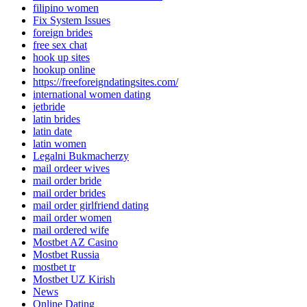
filipino women
Fix System Issues
foreign brides
free sex chat
hook up sites
hookup online
https://freeforeigndatingsites.com/
international women dating
jetbride
latin brides
latin date
latin women
Legalni Bukmacherzy
mail ordeer wives
mail order bride
mail order brides
mail order girlfriend dating
mail order women
mail ordered wife
Mostbet AZ Casino
Mostbet Russia
mostbet tr
Mostbet UZ Kirish
News
Online Dating