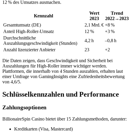
12 % des Umsatzes ausmachen.
Wert
Trend
Kennzahl
2023
2022→2023
Gesamtumsatz (DE)
2,1 Mrd. €
+8 %
Anteil High‑Roller‑Umsatz
12 %
+3 %
Durchschnittliche
4,2 h
–0,8 h
Auszahlungsgeschwindigkeit (Stunden)
Anzahl lizenzierter Anbieter
23
+2
Die Daten zeigen, dass Geschwindigkeit und Sicherheit bei
Auszahlungen für High‑Roller immer wichtiger werden.
Plattformen, die innerhalb von 4 Stunden auszahlen, erhalten laut
einer Umfrage von GamingInsights eine Zufriedenheitsbewertung
von 4,6/5.
Schlüsselkennzahlen und Performance
Zahlungsoptionen
BillionaireSpin Casino bietet über 15 Zahlungsmethoden, darunter:
Kreditkarten (Visa, Mastercard)