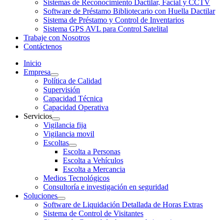
Sistemas de Reconocimiento Dactilar, Facial y CCTV
Software de Préstamo Bibliotecario con Huella Dactilar
Sistema de Préstamo y Control de Inventarios
Sistema GPS AVL para Control Satelital
Trabaje con Nosotros
Contáctenos
Inicio
Empresa
Política de Calidad
Supervisión
Capacidad Técnica
Capacidad Operativa
Servicios
Vigilancia fija
Vigilancia movil
Escoltas
Escolta a Personas
Escolta a Vehículos
Escolta a Mercancia
Medios Tecnológicos
Consultoría e investigación en seguridad
Soluciones
Software de Liquidación Detallada de Horas Extras
Sistema de Control de Visitantes