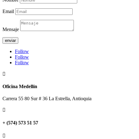
Email
Mensaje
enviar
Follow
Follow
Follow

Oficina Medellín
Carrera 55 80 Sur # 36 La Estrella, Antioquia

+ (574) 573 51 57
