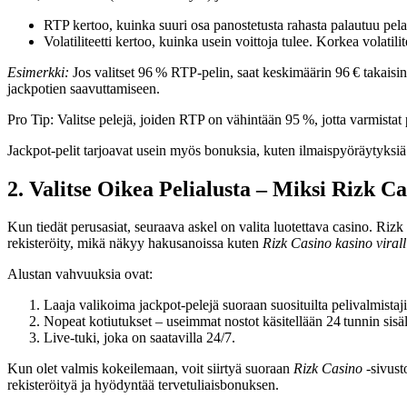
RTP kertoo, kuinka suuri osa panostetusta rahasta palautuu pelaaj
Volatiliteetti kertoo, kuinka usein voittoja tulee. Korkea volatil
Esimerkki:
Jos valitset 96 % RTP‑pelin, saat keskimäärin 96 € takaisin
jackpotien saavuttamiseen.
Pro Tip: Valitse pelejä, joiden RTP on vähintään 95 %, jotta varmista
Jackpot-pelit tarjoavat usein myös bonuksia, kuten ilmaispyöräytyksiä 
2. Valitse Oikea Pelialusta – Miksi Rizk C
Kun tiedät perusasiat, seuraava askel on valita luotettava casino. Ri
rekisteröity, mikä näkyy hakusanoissa kuten
Rizk Casino kasino viral
Alustan vahvuuksia ovat:
Laaja valikoima jackpot-pelejä suoraan suosituilta pelivalmista
Nopeat kotiutukset – useimmat nostot käsitellään 24 tunnin sisäl
Live‑tuki, joka on saatavilla 24/7.
Kun olet valmis kokeilemaan, voit siirtyä suoraan
Rizk Casino
-sivust
rekisteröityä ja hyödyntää tervetuliaisbonuksen.