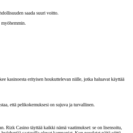
ahdollisuuden saada suuri voitto.
laa myöhemmin.
e kasinoesta erityisen houkuttelevan niille, jotka haluavat käyttää
staa, että pelikokemuksesi on sujuva ja turvallinen.
tan. Rizk Casino täyttää kaikki nämä vaatimukset: se on lisensoitu,
 ja hyödyntää saatavilla olevat kampanjat. Kun noudatat näitä viittä