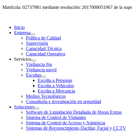
Matrícula: 02737981 mediante resolución: 2017000051967 de la super
Inicio
Empresa
Política de Calidad
Supervisión
Capacidad Técnica
Capacidad Operativa
Servicios
Vigilancia fija
Vigilancia movil
Escoltas
Escolta a Personas
Escolta a Vehículos
Escolta a Mercancia
Medios Tecnológicos
Consultoría e investigación en seguridad
Soluciones
Software de Liquidación Detallada de Horas Extras
Sistema de Control de Visitantes
Sistema de Control de Acceso y Asistencia
Sistemas de Reconocimiento Dactilar, Facial y CCTV