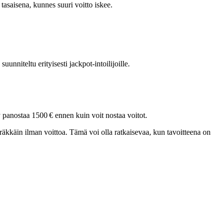
 tasaisena, kunnes suuri voitto iskee.
nniteltu erityisesti jackpot-intoilijoille.
y panostaa 1500 € ennen kuin voit nostaa voitot.
äkkäin ilman voittoa. Tämä voi olla ratkaisevaa, kun tavoitteena on