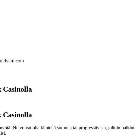
landyard.com
k Casinolla
k Casinolla
yötä. Ne voivat olla kiinteitä summia tai progressiivisia, jolloin palki
isi.