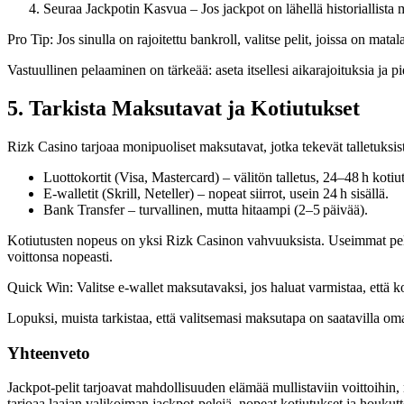
Seuraa Jackpotin Kasvua – Jos jackpot on lähellä historiallista 
Pro Tip: Jos sinulla on rajoitettu bankroll, valitse pelit, joissa on mat
Vastuullinen pelaaminen on tärkeää: aseta itsellesi aikarajoituksia j
5. Tarkista Maksutavat ja Kotiutukset
Rizk Casino tarjoaa monipuoliset maksutavat, jotka tekevät talletuksist
Luottokortit (Visa, Mastercard) – välitön talletus, 24–48 h kotiu
E-walletit (Skrill, Neteller) – nopeat siirrot, usein 24 h sisällä.
Bank Transfer – turvallinen, mutta hitaampi (2–5 päivää).
Kotiutusten nopeus on yksi Rizk Casinon vahvuuksista. Useimmat pelaaj
voittonsa nopeasti.
Quick Win: Valitse e-wallet maksutavaksi, jos haluat varmistaa, että 
Lopuksi, muista tarkistaa, että valitsemasi maksutapa on saatavilla om
Yhteenveto
Jackpot-pelit tarjoavat mahdollisuuden elämää mullistaviin voittoihin,
tarjoaa laajan valikoiman jackpot-pelejä, nopeat kotiutukset ja houkutte