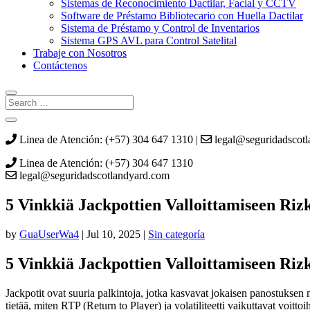
Sistemas de Reconocimiento Dactilar, Facial y CCTV
Software de Préstamo Bibliotecario con Huella Dactilar
Sistema de Préstamo y Control de Inventarios
Sistema GPS AVL para Control Satelital
Trabaje con Nosotros
Contáctenos
Linea de Atención: (+57) 304 647 1310 |
legal@seguridadscot
Linea de Atención: (+57) 304 647 1310
legal@seguridadscotlandyard.com
5 Vinkkiä Jackpottien Valloittamiseen Riz
by
GuaUserWa4
|
Jul 10, 2025
|
Sin categoría
5 Vinkkiä Jackpottien Valloittamiseen Riz
Jackpotit ovat suuria palkintoja, jotka kasvavat jokaisen panostuksen m
tietää, miten RTP (Return to Player) ja volatiliteetti vaikuttavat voittoih