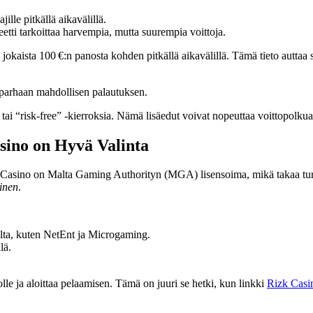
ille pitkällä aikavälillä.
iteetti tarkoittaa harvempia, mutta suurempia voittoja.
 jokaista 100 €:n panosta kohden pitkällä aikavälillä. Tämä tieto auttaa
t parhaan mahdollisen palautuksen.
tai “risk‑free” -kierroksia. Nämä lisäedut voivat nopeuttaa voittopolkua
asino on Hyvä Valinta
zk Casino on Malta Gaming Authorityn (MGA) lisensoima, mikä takaa turv
linen
.
jilta, kuten NetEnt ja Microgaming.
lä.
olle ja aloittaa pelaamisen. Tämä on juuri se hetki, kun linkki
Rizk Casi