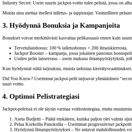
Industry Secret: Usein suurin jackpot-voitto tulee pelistä, jossa on alh
Muista aina asettaa itsellesi talletus- ja tappiorajat. Vastuullinen pel
3. Hyödynnä Bonuksia ja Kampanjoita
Bonukset voivat merkittävästi kasvattaa pelikassaasi ennen kuin suuntaa
Tervetuliaisbonus: 100 % talletusbonus + 200 ilmaiskierrosta.
Jackpot Booster – kampanja, jossa jokainen panostus bonuspelis
Uuden pelin lanseeraus – usein mukana ilmaispyöräytyksiä, jotka
Kun hyödynnät näitä tarjouksia, muista tarkistaa kierrätysvaatimukset
Did You Know? Useimmat jackpot-pelit tarjoavat ylimääräisen “second 
suuri voitto.
4. Optimoi Pelistrategiasi
Jackpot-peleissä ei ole täysin varmaa voittostrategiaa, mutta muutamia
Aseta Budjetti – Päätä etukäteen, kuinka paljon olet valmis sijoi
Pelaa Korkeilla Panoksilla – Useimmat progressiiviset jackpotit 
Hyödynnä Ilmaispyöräytykset – Ne antavat mahdollisuuden voi