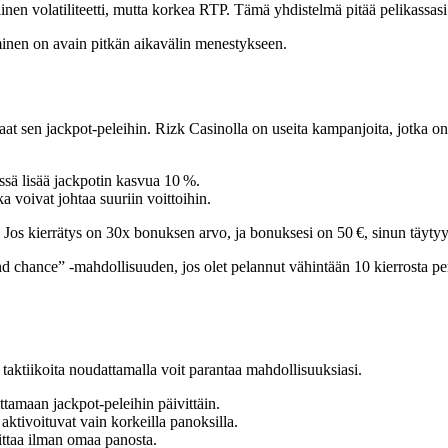
ainen volatiliteetti, mutta korkea RTP. Tämä yhdistelmä pitää pelikassasi
aaminen on avain pitkän aikavälin menestykseen.
t sen jackpot-peleihin. Rizk Casinolla on useita kampanjoita, jotka on suu
sä lisää jackpotin kasvua 10 %.
 voivat johtaa suuriin voittoihin.
. Jos kierrätys on 30x bonuksen arvo, ja bonuksesi on 50 €, sinun täyty
chance” -mahdollisuuden, jos olet pelannut vähintään 10 kierrosta per
 taktiikoita noudattamalla voit parantaa mahdollisuuksiasi.
ttamaan jackpot-peleihin päivittäin.
aktivoituvat vain korkeilla panoksilla.
ttaa ilman omaa panosta.