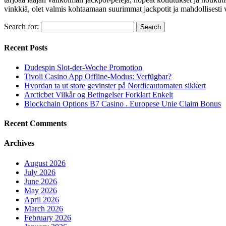
vinkkiä, olet valmis kohtaamaan suurimmat jackpotit ja mahdollisesti
Search for:
Recent Posts
Dudespin Slot-der-Woche Promotion
Tivoli Casino App Offline-Modus: Verfügbar?
Hvordan ta ut store gevinster på Nordicautomaten sikkert
Arcticbet Vilkår og Betingelser Forklart Enkelt
Blockchain Options B7 Casino . Europese Unie Claim Bonus
Recent Comments
Archives
August 2026
July 2026
June 2026
May 2026
April 2026
March 2026
February 2026