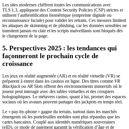
Les sites modernes chiffrent toutes les communications avec
TLS 1.3, appliquent des Content Security Policies (CSP) strictes et
utilisent l’authentification biométrique (empreinte digitale ou
reconnaissance faciale) pour valider les retraits. Ces mesures limitent
les attaques de skimming et de phishing, car les données sensibles ne
transitent jamais en clair et les scripts malveillants sont bloqués dès
le chargement de la page.
5. Perspectives 2025 : les tendances qui
façonneront le prochain cycle de
croissance
Les jeux en réalité augmentée (AR) et en réalité virtuelle (VR) se
préparent à entrer dans les casinos en ligne. Des titres comme
VR
Blackjack
ou
AR Slots
offrent des environnements immersifs où le
joueur peut interagir avec des tables virtuelles et des croupiers
holographiques. Le métavers casino, quant à lui, promet des espaces
sociaux où les avatars peuvent partager des jackpots en temps réel.
Le « pay‑by‑phone » gagne du terrain, surtout dans les marchés
émergents où les portefeuilles mobiles sont plus répandus que les
cartes bancaires. Couplé aux identités numériques souveraines
(eID), ce mode de paiement garantit la vérification d’âge et de