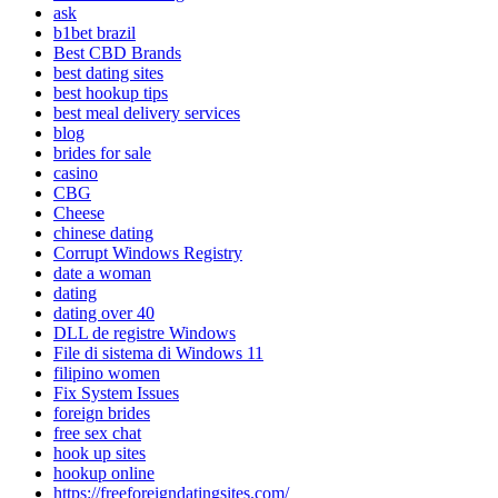
ask
b1bet brazil
Best CBD Brands
best dating sites
best hookup tips
best meal delivery services
blog
brides for sale
casino
CBG
Cheese
chinese dating
Corrupt Windows Registry
date a woman
dating
dating over 40
DLL de registre Windows
File di sistema di Windows 11
filipino women
Fix System Issues
foreign brides
free sex chat
hook up sites
hookup online
https://freeforeigndatingsites.com/