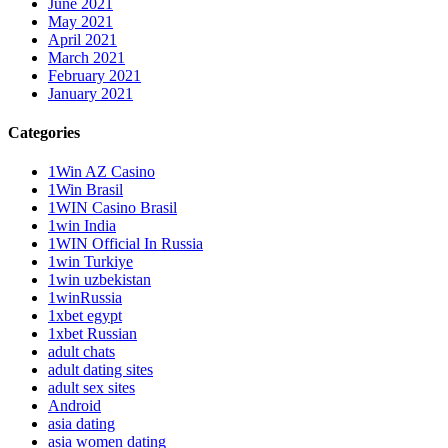
June 2021
May 2021
April 2021
March 2021
February 2021
January 2021
Categories
1Win AZ Casino
1Win Brasil
1WIN Casino Brasil
1win India
1WIN Official In Russia
1win Turkiye
1win uzbekistan
1winRussia
1xbet egypt
1xbet Russian
adult chats
adult dating sites
adult sex sites
Android
asia dating
asia women dating