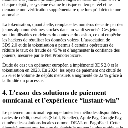
chaque dépôt ; le système évalue le risque en temps réel et ne
demande une vérification supplémentaire que lorsqu’il détecte une
anomalie.
La tokenisation, quant à elle, remplace les numéros de carte par des
jetons alphanumériques stockés dans un vault sécurisé. Ces jetons
sont inutilisables en dehors du contexte du casino, ce qui empêche
les hackers de réutiliser les données volées. L’association de
3DS 2.0 et de la tokenisation a permis à certains opérateurs de
réduire le taux de fraude de 45 % et d’augmenter la confiance des
joueurs, mesurée par le Net Promoter Score.
Étude de cas : un opérateur européen a implémenté 3DS 2.0 et la
tokenisation en 2023. En 2024, les rejets de paiement ont chuté de
35 % et le volume de dépôts mensuels a augmenté de 22 % grâce à
la fluidité du processus.
4. L’essor des solutions de paiement
omnicanal et l’expérience “instant‑win”
Le paiement omnicanal regroupe toutes les méthodes disponibles :
cartes de crédit, e‑wallets (Skrill, Neteller), Apple Pay, Google Pay,
et même les solutions locales comme iDEAL ou PagoFacil. Cette
diversité permet aux joueurs de choisir le moyen le plus rapide et le