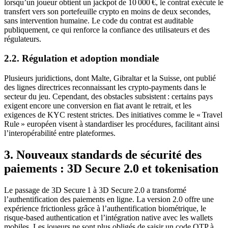
lorsqu’un joueur obtient un jackpot de 10 000 €, le contrat exécute le
transfert vers son portefeuille crypto en moins de deux secondes,
sans intervention humaine. Le code du contrat est auditable
publiquement, ce qui renforce la confiance des utilisateurs et des
régulateurs.
2.2. Régulation et adoption mondiale
Plusieurs juridictions, dont Malte, Gibraltar et la Suisse, ont publié
des lignes directrices reconnaissant les crypto‑payments dans le
secteur du jeu. Cependant, des obstacles subsistent : certains pays
exigent encore une conversion en fiat avant le retrait, et les
exigences de KYC restent strictes. Des initiatives comme le « Travel
Rule » européen visent à standardiser les procédures, facilitant ainsi
l’interopérabilité entre plateformes.
3. Nouveaux standards de sécurité des
paiements : 3D Secure 2.0 et tokenisation
Le passage de 3D Secure 1 à 3D Secure 2.0 a transformé
l’authentification des paiements en ligne. La version 2.0 offre une
expérience frictionless grâce à l’authentification biométrique, le
risque‑based authentication et l’intégration native avec les wallets
mobiles. Les joueurs ne sont plus obligés de saisir un code OTP à