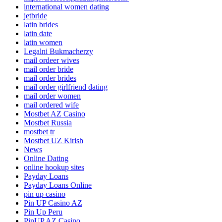
international women dating
jetbride
latin brides
latin date
latin women
Legalni Bukmacherzy
mail ordeer wives
mail order bride
mail order brides
mail order girlfriend dating
mail order women
mail ordered wife
Mostbet AZ Casino
Mostbet Russia
mostbet tr
Mostbet UZ Kirish
News
Online Dating
online hookup sites
Payday Loans
Payday Loans Online
pin up casino
Pin UP Casino AZ
Pin Up Peru
PinUP AZ Casino