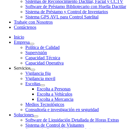
Sistemas de Reconocimiento Dactilar, Facial y CCTV
Software de Préstamo Bibliotecario con Huella Dactilar
Sistema de Préstamo y Control de Inventarios
Sistema GPS AVL para Control Satelital
Trabaje con Nosotros
Contáctenos
Inicio
Empresa
Política de Calidad
Supervisión
Capacidad Técnica
Capacidad Operativa
Servicios
Vigilancia fija
Vigilancia movil
Escoltas
Escolta a Personas
Escolta a Vehículos
Escolta a Mercancia
Medios Tecnológicos
Consultoría e investigación en seguridad
Soluciones
Software de Liquidación Detallada de Horas Extras
Sistema de Control de Visitantes