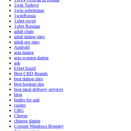
1win Turkiye
1win uzbekistan
1winRussia
1xbet egypt
1xbet Russian
adult chats
adult dating sites
adult sex sites
Android
asia dating
asia women dating
ask
b1bet brazil
Best CBD Brands
best dating sites
best hookup tips
best meal delivery services
blog
brides for sale
casino
CBG
Cheese
chinese dating
Corrupt Windows Registry