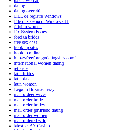
date a woman
dating
dating over 40
DLL de registre Windows
File di sistema di Windows 11
filipino women
Fix System Issues
foreign brides
free sex chat
hook up sites
hookup online
https://freeforeigndatingsites.com/
international women dating
jetbride
latin brides
latin date
latin women
Legalni Bukmacherzy
mail ordeer wives
mail order bride
mail order brides
mail order girlfriend dating
mail order women
mail ordered wife
Mostbet AZ Casino