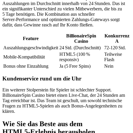
Auszahlungen im Durchschnitt innerhalb von 24 Stunden. Das ist
ein signifikanter Unterschied zu vielen Mitbewerbern, die bis zu
5 Tage benötigen. Die Kombination aus schneller
Server‑Performance und optimierten Zahlungs‑Gateways sorgt
dafür, dass Gewinne rasch auf Ihr Konto fließen.
BillionaireSpin
Konkurrenz
Feature
Casino
A
Auszahlungsgeschwindigkeit
24 Std. (Durchschnitt)
72‑120 Std.
HTML5 (100 %
Teilweise
Mobile‑Kompatibilität
responsiv)
Flash
Bonus ohne Einzahlung
Ja (5 Free Spins)
Nein
Kundenservice rund um die Uhr
Ein weiterer Stolperstein für Spieler ist schlechter Support.
BillionaireSpin Casino bietet einen Live‑Chat, der 24 Stunden am
Tag erreichbar ist. Das Team ist geschult, um sowohl technische
Fragen zu HTML5‑Spielen als auch Bonus‑Angelegenheiten zu
klären.
Wie Sie das Beste aus dem
HTML5‑Erlebnis herausholen