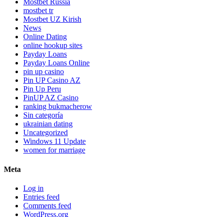
Mostbet Russia
mostbet tr
Mostbet UZ Kirish
News
Online Dating
online hookup sites
Payday Loans
Payday Loans Online
pin up casino
Pin UP Casino AZ
Pin Up Peru
PinUP AZ Casino
ranking bukmacherow
Sin categoría
ukrainian dating
Uncategorized
Windows 11 Update
women for marriage
Meta
Log in
Entries feed
Comments feed
WordPress.org