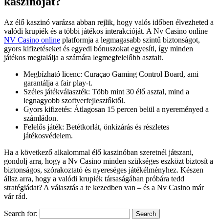
kaszinóját?
Az élő kaszinó varázsa abban rejlik, hogy valós időben élvezheted a
valódi krupiék és a többi játékos interakcióját. A Nv Casino online
NV Casino online
platformja a legmagasabb szintű biztonságot,
gyors kifizetéseket és egyedi bónuszokat egyesíti, így minden
játékos megtalálja a számára legmegfelelőbb asztalt.
Megbízható licenc: Curaçao Gaming Control Board, ami
garantálja a fair play-t.
Széles játékválaszték: Több mint 30 élő asztal, mind a
legnagyobb szoftverfejlesztőktől.
Gyors kifizetés: Átlagosan 15 percen belül a nyereményed a
számládon.
Felelős játék: Betétkorlát, önkizárás és részletes
játékosvédelem.
Ha a következő alkalommal élő kaszinóban szeretnél játszani,
gondolj arra, hogy a Nv Casino minden szükséges eszközt biztosít a
biztonságos, szórakoztató és nyereséges játékélményhez. Készen
állsz arra, hogy a valódi krupiék társaságában próbára tedd
stratégiádat? A választás a te kezedben van – és a Nv Casino már
vár rád.
Search for: