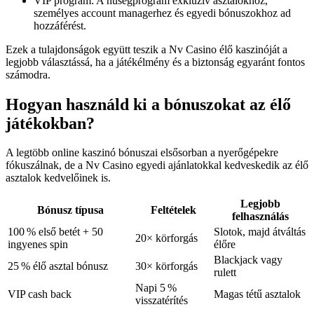
VIP program: A hűségprogram exkluzív asztalokhoz,
személyes account managerhez és egyedi bónuszokhoz ad
hozzáférést.
Ezek a tulajdonságok együtt teszik a Nv Casino élő kaszinóját a
legjobb választássá, ha a játékélmény és a biztonság egyaránt fontos
számodra.
Hogyan használd ki a bónuszokat az élő
játékokban?
A legtöbb online kaszinó bónuszai elsősorban a nyerőgépekre
fókuszálnak, de a Nv Casino egyedi ajánlatokkal kedveskedik az élő
asztalok kedvelőinek is.
Legjobb
Bónusz típusa
Feltételek
felhasználás
100 % első betét + 50
Slotok, majd átváltás
20× körforgás
ingyenes spin
élőre
Blackjack vagy
25 % élő asztal bónusz
30× körforgás
rulett
Napi 5 %
VIP cash back
Magas tétű asztalok
visszatérítés