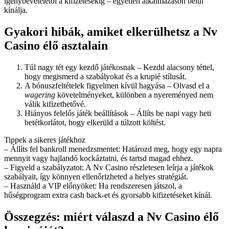
igénybevételétől a kifizetésekig – egyetlen alkalmazáson belül
kínálja.
Gyakori hibák, amiket elkerülhetsz a Nv
Casino élő asztalain
Túl nagy tét egy kezdő játékosnak – Kezdd alacsony téttel,
hogy megismerd a szabályokat és a krupié stílusát.
A bónuszfeltételek figyelmen kívül hagyása – Olvasd el a
wagering
követelményeket, különben a nyereményed nem
válik kifizethetővé.
Hiányos felelős játék beállítások – Állíts be napi vagy heti
betétkorlátot, hogy elkerüld a túlzott költést.
Tippek a sikeres játékhoz
– Állíts fel bankroll menedzsmentet: Határozd meg, hogy egy napra
mennyit vagy hajlandó kockáztatni, és tartsd magad ehhez.
– Figyeld a szabályzatot: A Nv Casino részletesen leírja a játékok
szabályait, így könnyen ellenőrizheted a helyes stratégiát.
– Használd a VIP előnyöket: Ha rendszeresen játszol, a
hűségprogram extra cash back-et és gyorsabb kifizetéseket kínál.
Összegzés: miért válaszd a Nv Casino élő