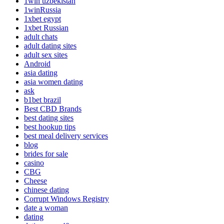
1win uzbekistan
1winRussia
1xbet egypt
1xbet Russian
adult chats
adult dating sites
adult sex sites
Android
asia dating
asia women dating
ask
b1bet brazil
Best CBD Brands
best dating sites
best hookup tips
best meal delivery services
blog
brides for sale
casino
CBG
Cheese
chinese dating
Corrupt Windows Registry
date a woman
dating