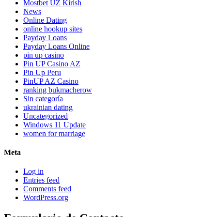
Mostbet UZ Kirish
News
Online Dating
online hookup sites
Payday Loans
Payday Loans Online
pin up casino
Pin UP Casino AZ
Pin Up Peru
PinUP AZ Casino
ranking bukmacherow
Sin categoría
ukrainian dating
Uncategorized
Windows 11 Update
women for marriage
Meta
Log in
Entries feed
Comments feed
WordPress.org