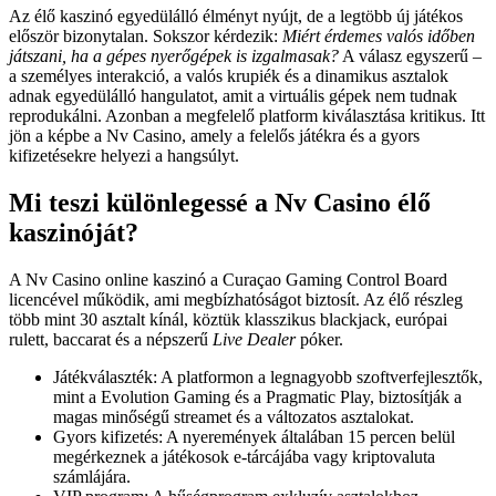
Az élő kaszinó egyedülálló élményt nyújt, de a legtöbb új játékos
először bizonytalan. Sokszor kérdezik:
Miért érdemes valós időben
játszani, ha a gépes nyerőgépek is izgalmasak?
A válasz egyszerű –
a személyes interakció, a valós krupiék és a dinamikus asztalok
adnak egyedülálló hangulatot, amit a virtuális gépek nem tudnak
reprodukálni. Azonban a megfelelő platform kiválasztása kritikus. Itt
jön a képbe a Nv Casino, amely a felelős játékra és a gyors
kifizetésekre helyezi a hangsúlyt.
Mi teszi különlegessé a Nv Casino élő
kaszinóját?
A Nv Casino online kaszinó a Curaçao Gaming Control Board
licencével működik, ami megbízhatóságot biztosít. Az élő részleg
több mint 30 asztalt kínál, köztük klasszikus blackjack, európai
rulett, baccarat és a népszerű
Live Dealer
póker.
Játékválaszték: A platformon a legnagyobb szoftverfejlesztők,
mint a Evolution Gaming és a Pragmatic Play, biztosítják a
magas minőségű streamet és a változatos asztalokat.
Gyors kifizetés: A nyeremények általában 15 percen belül
megérkeznek a játékosok e‑tárcájába vagy kriptovaluta
számlájára.