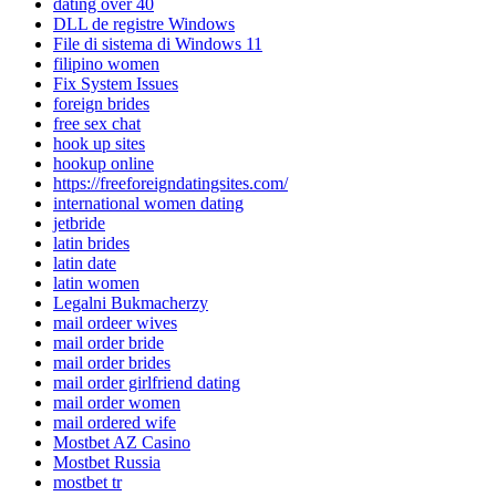
dating over 40
DLL de registre Windows
File di sistema di Windows 11
filipino women
Fix System Issues
foreign brides
free sex chat
hook up sites
hookup online
https://freeforeigndatingsites.com/
international women dating
jetbride
latin brides
latin date
latin women
Legalni Bukmacherzy
mail ordeer wives
mail order bride
mail order brides
mail order girlfriend dating
mail order women
mail ordered wife
Mostbet AZ Casino
Mostbet Russia
mostbet tr