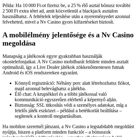
Példa: Ha 10 000 Ft-ot fizetsz be, a 25 % élő asztal bónusz további
2 500 Ft extra tétet ad, amit közvetlenül a blackjack asztalon
használhatsz. A feltételek teljesítése után a nyereményedet azonnal
felveheted, mivel a Nv Casino gyors kifizetéseket biztosít.
A mobilélmény jelentősége és a Nv Casino
megoldása
Manapság a játékosok egyre gyakrabban használják
okostelefonjaikat. A Nv Casino mobilbarát felülete minden asztalt
optimalizál, így a Live Dealer játékok zökkenőmentesen futnak
Android és iOS rendszereken egyaránt.
Könnyű regisztráció: Néhány perc alatt létrehozhatsz fiókot,
majd azonnal belevághatsz a játékba.
Élő chat: A krupiékkel és a többi játékossal való
kommunikáció egyszerűen elérhető a képernyő alján.
Biztonság: SSL titkosítás védi a személyes adatokat, míg a
felelős játék eszközei – például a betétkorlát beállítása –
segítenek a kontroll megtartásában.
Ha mobilon szeretnél játszani, a Nv Casino a legstabilabb megoldást
nyújtja, hiszen a platform minden funkciót – a bónuszok