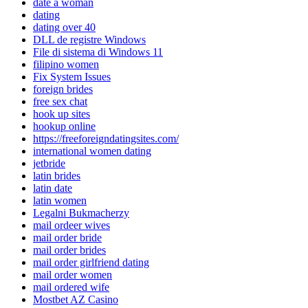
date a woman
dating
dating over 40
DLL de registre Windows
File di sistema di Windows 11
filipino women
Fix System Issues
foreign brides
free sex chat
hook up sites
hookup online
https://freeforeigndatingsites.com/
international women dating
jetbride
latin brides
latin date
latin women
Legalni Bukmacherzy
mail ordeer wives
mail order bride
mail order brides
mail order girlfriend dating
mail order women
mail ordered wife
Mostbet AZ Casino