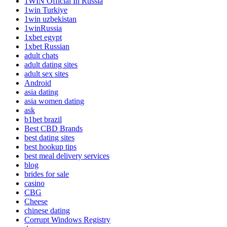
1WIN Official In Russia
1win Turkiye
1win uzbekistan
1winRussia
1xbet egypt
1xbet Russian
adult chats
adult dating sites
adult sex sites
Android
asia dating
asia women dating
ask
b1bet brazil
Best CBD Brands
best dating sites
best hookup tips
best meal delivery services
blog
brides for sale
casino
CBG
Cheese
chinese dating
Corrupt Windows Registry