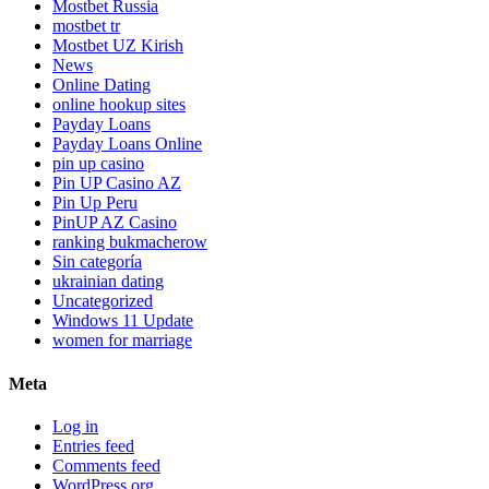
Mostbet Russia
mostbet tr
Mostbet UZ Kirish
News
Online Dating
online hookup sites
Payday Loans
Payday Loans Online
pin up casino
Pin UP Casino AZ
Pin Up Peru
PinUP AZ Casino
ranking bukmacherow
Sin categoría
ukrainian dating
Uncategorized
Windows 11 Update
women for marriage
Meta
Log in
Entries feed
Comments feed
WordPress.org