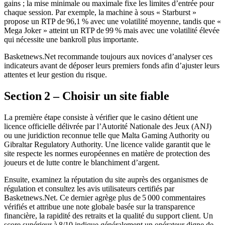
gains ; la mise minimale ou maximale fixe les limites d’entrée pour
chaque session. Par exemple, la machine à sous « Starburst »
propose un RTP de 96,1 % avec une volatilité moyenne, tandis que «
Mega Joker » atteint un RTP de 99 % mais avec une volatilité élevée
qui nécessite une bankroll plus importante.
Basketnews.Net recommande toujours aux novices d’analyser ces
indicateurs avant de déposer leurs premiers fonds afin d’ajuster leurs
attentes et leur gestion du risque.
Section 2 – Choisir un site fiable
La première étape consiste à vérifier que le casino détient une
licence officielle délivrée par l’Autorité Nationale des Jeux (ANJ)
ou une juridiction reconnue telle que Malta Gaming Authority ou
Gibraltar Regulatory Authority. Une licence valide garantit que le
site respecte les normes européennes en matière de protection des
joueurs et de lutte contre le blanchiment d’argent.
Ensuite, examinez la réputation du site auprès des organismes de
régulation et consultez les avis utilisateurs certifiés par
Basketnews.Net. Ce dernier agrège plus de 5 000 commentaires
vérifiés et attribue une note globale basée sur la transparence
financière, la rapidité des retraits et la qualité du support client. Un
score supérieur à 8/10 indique généralement un opérateur digne de