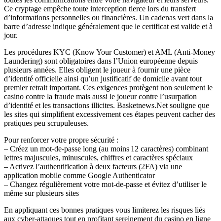
Ce cryptage empêche toute interception tierce lors du transfert
d’informations personnelles ou financières. Un cadenas vert dans la
barre d’adresse indique généralement que le certificat est valide et à
jour.
Les procédures KYC (Know Your Customer) et AML (Anti‑Money
Laundering) sont obligatoires dans l’Union européenne depuis
plusieurs années. Elles obligent le joueur à fournir une pièce
d’identité officielle ainsi qu’un justificatif de domicile avant tout
premier retrait important. Ces exigences protègent non seulement le
casino contre la fraude mais aussi le joueur contre l’usurpation
d’identité et les transactions illicites. Basketnews.Net souligne que
les sites qui simplifient excessivement ces étapes peuvent cacher des
pratiques peu scrupuleuses.
Pour renforcer votre propre sécurité :
– Créez un mot‑de‑passe long (au moins 12 caractères) combinant
lettres majuscules, minuscules, chiffres et caractères spéciaux
– Activez l’authentification à deux facteurs (2FA) via une
application mobile comme Google Authenticator
– Changez régulièrement votre mot‑de‑passe et évitez d’utiliser le
même sur plusieurs sites
En appliquant ces bonnes pratiques vous limiterez les risques liés
aux cyber‑attaques tout en profitant sereinement du casino en ligne