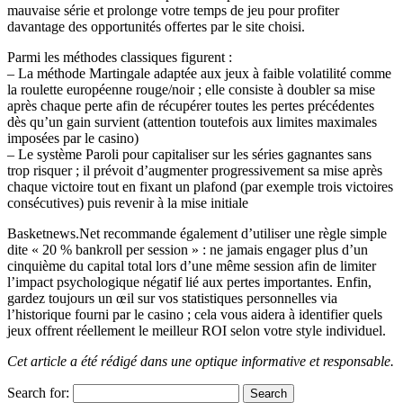
mauvaise série et prolonge votre temps de jeu pour profiter
davantage des opportunités offertes par le site choisi.
Parmi les méthodes classiques figurent :
– La méthode Martingale adaptée aux jeux à faible volatilité comme
la roulette européenne rouge/noir ; elle consiste à doubler sa mise
après chaque perte afin de récupérer toutes les pertes précédentes
dès qu’un gain survient (attention toutefois aux limites maximales
imposées par le casino)
– Le système Paroli pour capitaliser sur les séries gagnantes sans
trop risquer ; il prévoit d’augmenter progressivement sa mise après
chaque victoire tout en fixant un plafond (par exemple trois victoires
consécutives) puis revenir à la mise initiale
Basketnews.Net recommande également d’utiliser une règle simple
dite « 20 % bankroll per session » : ne jamais engager plus d’un
cinquième du capital total lors d’une même session afin de limiter
l’impact psychologique négatif lié aux pertes importantes. Enfin,
gardez toujours un œil sur vos statistiques personnelles via
l’historique fourni par le casino ; cela vous aidera à identifier quels
jeux offrent réellement le meilleur ROI selon votre style individuel.
Cet article a été rédigé dans une optique informative et responsable.
Search for: