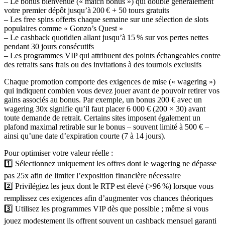
– Le bonus bienvenue (« match bonus ») qui double généralement
votre premier dépôt jusqu’à 200 € + 50 tours gratuits
– Les free spins offerts chaque semaine sur une sélection de slots
populaires comme « Gonzo’s Quest »
– Le cashback quotidien allant jusqu’à 15 % sur vos pertes nettes
pendant 30 jours consécutifs
– Les programmes VIP qui attribuent des points échangeables contre
des retraits sans frais ou des invitations à des tournois exclusifs
Chaque promotion comporte des exigences de mise (« wagering »)
qui indiquent combien vous devez jouer avant de pouvoir retirer vos
gains associés au bonus. Par exemple, un bonus 200 € avec un
wagering 30x signifie qu’il faut placer 6 000 € (200 × 30) avant
toute demande de retrait. Certains sites imposent également un
plafond maximal retirable sur le bonus – souvent limité à 500 € –
ainsi qu’une date d’expiration courte (7 à 14 jours).
Pour optimiser votre valeur réelle :
1️⃣ Sélectionnez uniquement les offres dont le wagering ne dépasse
pas 25x afin de limiter l’exposition financière nécessaire
2️⃣ Privilégiez les jeux dont le RTP est élevé (>96 %) lorsque vous
remplissez ces exigences afin d’augmenter vos chances théoriques
3️⃣ Utilisez les programmes VIP dès que possible ; même si vous
jouez modestement ils offrent souvent un cashback mensuel garanti