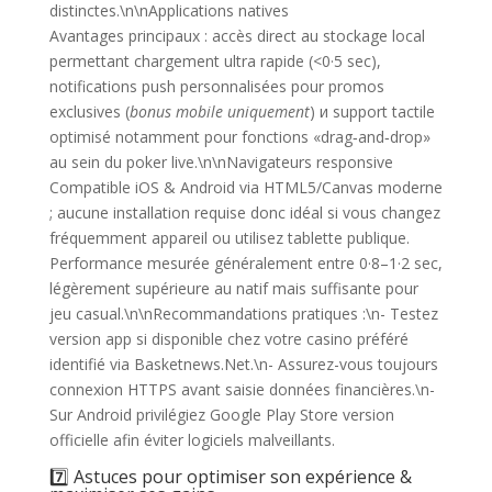
distinctes.\n\nApplications natives
Avantages principaux : accès direct au stockage local
permettant chargement ultra rapide (<0·5 sec),
notifications push personnalisées pour promos
exclusives (
bonus mobile uniquement
) и support tactile
optimisé notamment pour fonctions «drag‑and‑drop»
au sein du poker live.\n\nNavigateurs responsive
Compatible iOS & Android via HTML5/Canvas moderne
; aucune installation requise donc idéal si vous changez
fréquemment appareil ou utilisez tablette publique.
Performance mesurée généralement entre 0·8–1·2 sec,
légèrement supérieure au natif mais suffisante pour
jeu casual.\n\nRecommandations pratiques :\n- Testez
version app si disponible chez votre casino préféré
identifié via Basketnews.Net.\n- Assurez-vous toujours
connexion HTTPS avant saisie données financières.\n-
Sur Android privilégiez Google Play Store version
officielle afin éviter logiciels malveillants.
7️⃣ Astuces pour optimiser son expérience &