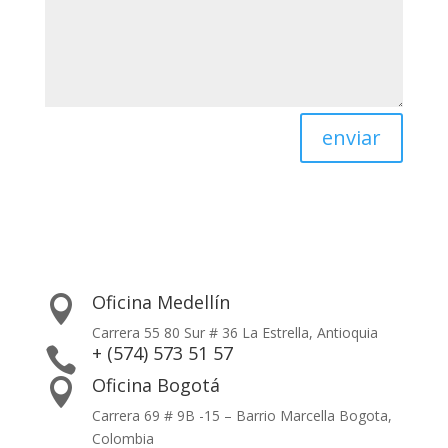
enviar
Oficina Medellín

Carrera 55 80 Sur # 36 La Estrella, Antioquia
+ (574) 573 51 57

Oficina Bogotá

Carrera 69 # 9B -15 – Barrio Marcella Bogota,
Colombia