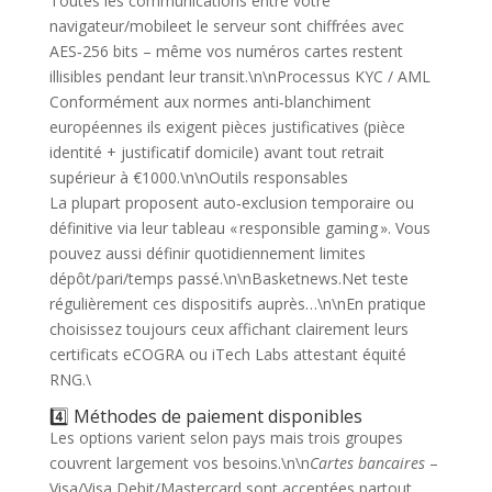
Toutes les communications entre votre
navigateur/mobile​et le serveur sont chiffrées avec
AES‑256 bits – même vos numéros cartes restent
illisibles pendant leur transit.\n\nProcessus KYC / AML
Conformément aux normes anti‑blanchiment
européennes ils exigent pièces justificatives (pièce
identité + justificatif domicile) avant tout retrait
supérieur à €1000.\n\nOutils responsables
La plupart proposent auto‑exclusion temporaire ou
définitive via leur tableau « responsible gaming ». Vous
pouvez aussi définir quotidiennement limites
dépôt/pari/temps passé.\n\nBasketnews.Net teste
régulièrement ces dispositifs auprès…\n\nEn pratique
choisissez toujours ceux affichant clairement leurs
certificats eCOGRA ou iTech Labs attestant équité
RNG.\
4️⃣ Méthodes de paiement disponibles
Les options varient selon pays mais trois groupes
couvrent largement vos besoins.\n\n
Cartes bancaires
–
Visa/Visa Debit/Mastercard sont acceptées partout