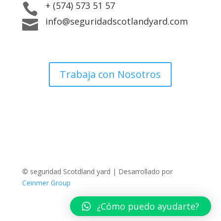
+ (574) 573 51 57

info@seguridadscotlandyard.com

Trabaja con Nosotros
© seguridad Scotdland yard | Desarrollado por
Ceinmer Group
¿Cómo puedo ayudarte?