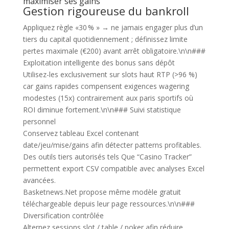
maximiser ses gains
Gestion rigoureuse du bankroll
Appliquez règle «30 % » → ne jamais engager plus d’un
tiers du capital quotidiennement ; définissez limite
pertes maximale (€200) avant arrêt obligatoire.\n\n###
Exploitation intelligente des bonus sans dépôt
Utilisez-les exclusivement sur slots haut RTP (>96 %)
car gains rapides compensent exigences wagering
modestes (15x) contrairement aux paris sportifs où
ROI diminue fortement.\n\n### Suivi statistique
personnel
Conservez tableau Excel contenant
date/jeu/mise/gains afin détecter patterns profitables.
Des outils tiers autorisés tels Que “Casino Tracker”
permettent export CSV compatible avec analyses Excel
avancées.
Basketnews.Net propose même modèle gratuit
téléchargeable depuis leur page ressources.\n\n###
Diversification contrôlée
Alternez sessions slot / table / poker afin réduire