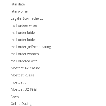
latin date
latin women
Legalni Bukmacherzy
mail ordeer wives
mail order bride
mail order brides
mail order girlfriend dating
mail order women
mail ordered wife
Mostbet AZ Casino
Mostbet Russia
mostbet tr
Mostbet UZ Kirish
News
Online Dating