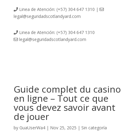
Linea de Atención: (+57) 304 647 1310 |
legal@seguridadscotlandyard.com
Linea de Atención: (+57) 304 647 1310
legal@seguridadscotlandyard.com
Guide complet du casino
en ligne – Tout ce que
vous devez savoir avant
de jouer
by
GuaUserWa4
|
Nov 25, 2025
|
Sin categoría