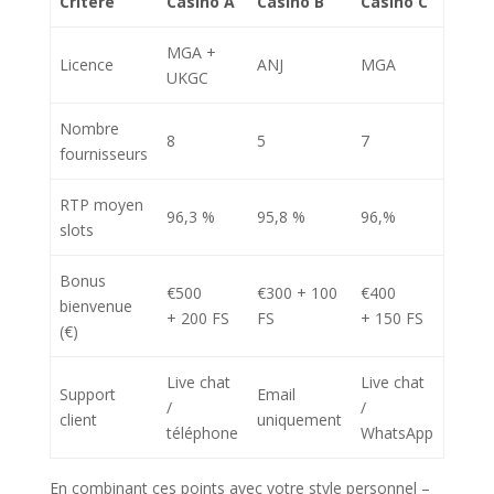
Critère
Casino A
Casino B
Casino C
MGA +
Licence
ANJ
MGA
UKGC
Nombre
8
5
7
fournisseurs
RTP moyen
96,3 %
95,8 %
96,%
slots
Bonus
€500
€300 + 100
€400
bienvenue
+ 200 FS
FS
+ 150 FS
(€)
Live chat
Live chat
Support
Email
/
/
client
uniquement
téléphone
WhatsApp
En combinant ces points avec votre style personnel –