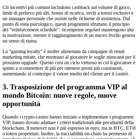
Gli incentivi più comuni includono cashback sul volume di gioco,
limiti di prelievo più alti, bonus di ricarica, inviti a tornei esclusivi e
un manager personale che assiste nelle richieste di assistenza. Dal
punto di vista psicologico, questi programmi sfruttano il principio
del “reinforcement schedule”: ricompense regolari mantengono alta
la motivazione, mentre il raggiungimento di un nuovo livello genera
un senso di status.
La “gaming loyalty” è inoltre alimentata da campagne di email
marketing mirate, che mostrano al giocatore le soglie mancanti per il
prossimo upgrade. Questo crea un ciclo virtuoso in cui il giocatore è
spinto a scommettere di più per ottenere premi più consistenti,
aumentando al contempo il valore medio del cliente per il casinò.
3. Trasposizione del programma VIP al
mondo Bitcoin: nuove regole, nuove
opportunità
Quando i crypto‑casino hanno iniziato a implementare i programmi
VIP, hanno dovuto adattare i criteri tradizionali alle peculiarità della
blockchain. Il turnover non è più espresso in euro, ma in BTC, ETH
o token proprietari. Inoltre, la tracciabilità on‑chain ha permesso di