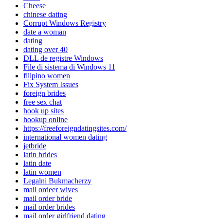
Cheese
chinese dating
Corrupt Windows Registry
date a woman
dating
dating over 40
DLL de registre Windows
File di sistema di Windows 11
filipino women
Fix System Issues
foreign brides
free sex chat
hook up sites
hookup online
https://freeforeigndatingsites.com/
international women dating
jetbride
latin brides
latin date
latin women
Legalni Bukmacherzy
mail ordeer wives
mail order bride
mail order brides
mail order girlfriend dating