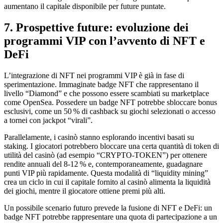
aumentano il capitale disponibile per future puntate.
7. Prospettive future: evoluzione dei
programmi VIP con l’avvento di NFT e
DeFi
L’integrazione di NFT nei programmi VIP è già in fase di
sperimentazione. Immaginate badge NFT che rappresentano il
livello “Diamond” e che possono essere scambiati su marketplace
come OpenSea. Possedere un badge NFT potrebbe sbloccare bonus
esclusivi, come un 50 % di cashback su giochi selezionati o accesso
a tornei con jackpot “virali”.
Parallelamente, i casinò stanno esplorando incentivi basati su
staking. I giocatori potrebbero bloccare una certa quantità di token di
utilità del casinò (ad esempio “CRYPTO‑TOKEN”) per ottenere
rendite annuali del 8‑12 % e, contemporaneamente, guadagnare
punti VIP più rapidamente. Questa modalità di “liquidity mining”
crea un ciclo in cui il capitale fornito al casinò alimenta la liquidità
dei giochi, mentre il giocatore ottiene premi più alti.
Un possibile scenario futuro prevede la fusione di NFT e DeFi: un
badge NFT potrebbe rappresentare una quota di partecipazione a un