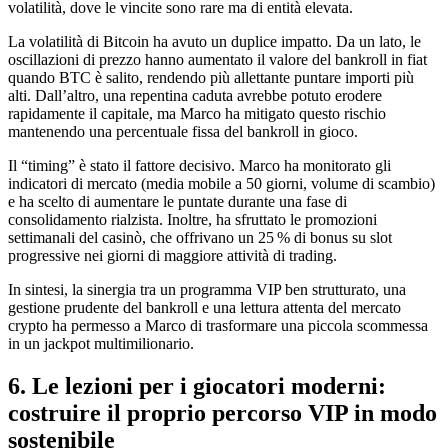
volatilità, dove le vincite sono rare ma di entità elevata.
La volatilità di Bitcoin ha avuto un duplice impatto. Da un lato, le
oscillazioni di prezzo hanno aumentato il valore del bankroll in fiat
quando BTC è salito, rendendo più allettante puntare importi più
alti. Dall’altro, una repentina caduta avrebbe potuto erodere
rapidamente il capitale, ma Marco ha mitigato questo rischio
mantenendo una percentuale fissa del bankroll in gioco.
Il “timing” è stato il fattore decisivo. Marco ha monitorato gli
indicatori di mercato (media mobile a 50 giorni, volume di scambio)
e ha scelto di aumentare le puntate durante una fase di
consolidamento rialzista. Inoltre, ha sfruttato le promozioni
settimanali del casinò, che offrivano un 25 % di bonus su slot
progressive nei giorni di maggiore attività di trading.
In sintesi, la sinergia tra un programma VIP ben strutturato, una
gestione prudente del bankroll e una lettura attenta del mercato
crypto ha permesso a Marco di trasformare una piccola scommessa
in un jackpot multimilionario.
6. Le lezioni per i giocatori moderni:
costruire il proprio percorso VIP in modo
sostenibile