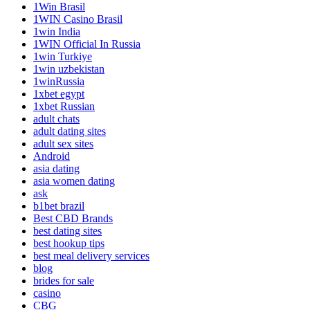
1Win Brasil
1WIN Casino Brasil
1win India
1WIN Official In Russia
1win Turkiye
1win uzbekistan
1winRussia
1xbet egypt
1xbet Russian
adult chats
adult dating sites
adult sex sites
Android
asia dating
asia women dating
ask
b1bet brazil
Best CBD Brands
best dating sites
best hookup tips
best meal delivery services
blog
brides for sale
casino
CBG