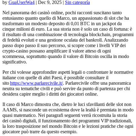
by
GuaUserWa4
|
Dec 9, 2025
|
Sin categoría
Nel panorama dei casinò online, pochi racconti suscitano tanto
entusiasmo quanto quello di Marco, un appassionato di slot che ha
trasformato un modesto deposito di 0,01 BTC in un jackpot da
cinque milioni di euro. La sua storia non è solo un caso di fortuna: è
il risultato di una combinazione di tecnologia blockchain, programmi
di fedeltà evoluti e una gestione oculata del bankroll. Analizzando
passo dopo passo il suo percorso, si scopre come i livelli VIP dei
crypto‑casino possano amplificare il valore atteso di ogni
scommessa, soprattutto quando il valore di Bitcoin oscilla in modo
significativo.
Per chi volesse approfondire aspetti legali o confrontare le normative
italiane con quelle di altri Paesi, è possibile consultare il
sito
https://www.parlarecivile.it/
. Parlarecivile offre una panoramica
neutra su tematiche civili e può servire da punto di partenza per chi
desidera capire meglio i diritti dei giocatori online.
Il caso di Marco dimostra che, dietro le luci sfavillanti delle slot non
AAMS, si nasconde un ecosistema dove la lealtà è premiata in modo
quasi matematico. Nei paragrafi seguenti verrà ricostruita la storia
dei casinò digitali, il funzionamento dei programmi VIP tradizionali,
la loro trasposizione nel mondo Bitcoin e le lezioni pratiche che ogni
giocatore può trarre da questo esempio.