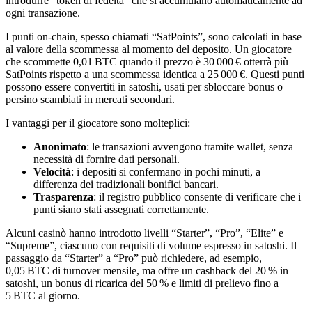
introdurre “token di fedeltà” che si accumulano automaticamente ad
ogni transazione.
I punti on‑chain, spesso chiamati “SatPoints”, sono calcolati in base
al valore della scommessa al momento del deposito. Un giocatore
che scommette 0,01 BTC quando il prezzo è 30 000 € otterrà più
SatPoints rispetto a una scommessa identica a 25 000 €. Questi punti
possono essere convertiti in satoshi, usati per sbloccare bonus o
persino scambiati in mercati secondari.
I vantaggi per il giocatore sono molteplici:
Anonimato
: le transazioni avvengono tramite wallet, senza
necessità di fornire dati personali.
Velocità
: i depositi si confermano in pochi minuti, a
differenza dei tradizionali bonifici bancari.
Trasparenza
: il registro pubblico consente di verificare che i
punti siano stati assegnati correttamente.
Alcuni casinò hanno introdotto livelli “Starter”, “Pro”, “Elite” e
“Supreme”, ciascuno con requisiti di volume espresso in satoshi. Il
passaggio da “Starter” a “Pro” può richiedere, ad esempio,
0,05 BTC di turnover mensile, ma offre un cashback del 20 % in
satoshi, un bonus di ricarica del 50 % e limiti di prelievo fino a
5 BTC al giorno.