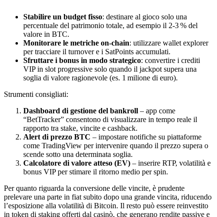
Stabilire un budget fisso
: destinare al gioco solo una
percentuale del patrimonio totale, ad esempio il 2‑3 % del
valore in BTC.
Monitorare le metriche on‑chain
: utilizzare wallet explorer
per tracciare il turnover e i SatPoints accumulati.
Sfruttare i bonus in modo strategico
: convertire i crediti
VIP in slot progressive solo quando il jackpot supera una
soglia di valore ragionevole (es. 1 milione di euro).
Strumenti consigliati:
Dashboard di gestione del bankroll
– app come
“BetTracker” consentono di visualizzare in tempo reale il
rapporto tra stake, vincite e cashback.
Alert di prezzo BTC
– impostare notifiche su piattaforme
come TradingView per intervenire quando il prezzo supera o
scende sotto una determinata soglia.
Calcolatore di valore atteso (EV)
– inserire RTP, volatilità e
bonus VIP per stimare il ritorno medio per spin.
Per quanto riguarda la conversione delle vincite, è prudente
prelevare una parte in fiat subito dopo una grande vincita, riducendo
l’esposizione alla volatilità di Bitcoin. Il resto può essere reinvestito
in token di staking offerti dal casinò, che generano rendite passive e