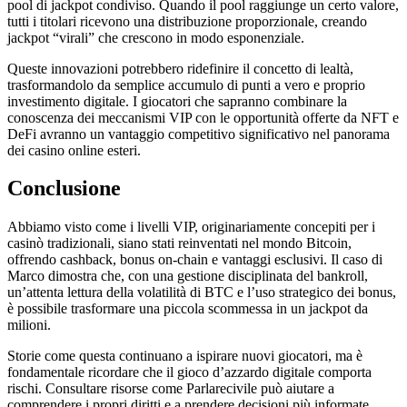
pool di jackpot condiviso. Quando il pool raggiunge un certo valore,
tutti i titolari ricevono una distribuzione proporzionale, creando
jackpot “virali” che crescono in modo esponenziale.
Queste innovazioni potrebbero ridefinire il concetto di lealtà,
trasformandolo da semplice accumulo di punti a vero e proprio
investimento digitale. I giocatori che sapranno combinare la
conoscenza dei meccanismi VIP con le opportunità offerte da NFT e
DeFi avranno un vantaggio competitivo significativo nel panorama
dei casino online esteri.
Conclusione
Abbiamo visto come i livelli VIP, originariamente concepiti per i
casinò tradizionali, siano stati reinventati nel mondo Bitcoin,
offrendo cashback, bonus on‑chain e vantaggi esclusivi. Il caso di
Marco dimostra che, con una gestione disciplinata del bankroll,
un’attenta lettura della volatilità di BTC e l’uso strategico dei bonus,
è possibile trasformare una piccola scommessa in un jackpot da
milioni.
Storie come questa continuano a ispirare nuovi giocatori, ma è
fondamentale ricordare che il gioco d’azzardo digitale comporta
rischi. Consultare risorse come Parlarecivile può aiutare a
comprendere i propri diritti e a prendere decisioni più informate.