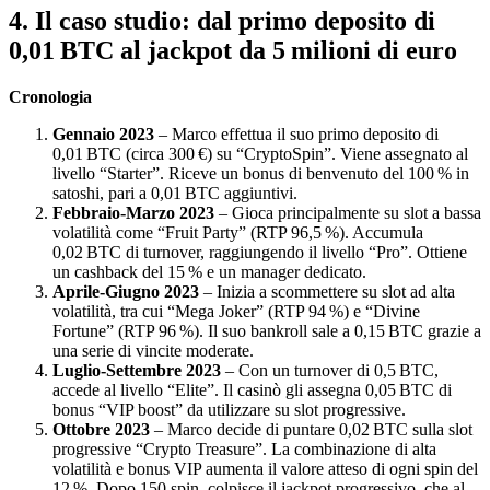
4. Il caso studio: dal primo deposito di
0,01 BTC al jackpot da 5 milioni di euro
Cronologia
Gennaio 2023
– Marco effettua il suo primo deposito di
0,01 BTC (circa 300 €) su “CryptoSpin”. Viene assegnato al
livello “Starter”. Riceve un bonus di benvenuto del 100 % in
satoshi, pari a 0,01 BTC aggiuntivi.
Febbraio‑Marzo 2023
– Gioca principalmente su slot a bassa
volatilità come “Fruit Party” (RTP 96,5 %). Accumula
0,02 BTC di turnover, raggiungendo il livello “Pro”. Ottiene
un cashback del 15 % e un manager dedicato.
Aprile‑Giugno 2023
– Inizia a scommettere su slot ad alta
volatilità, tra cui “Mega Joker” (RTP 94 %) e “Divine
Fortune” (RTP 96 %). Il suo bankroll sale a 0,15 BTC grazie a
una serie di vincite moderate.
Luglio‑Settembre 2023
– Con un turnover di 0,5 BTC,
accede al livello “Elite”. Il casinò gli assegna 0,05 BTC di
bonus “VIP boost” da utilizzare su slot progressive.
Ottobre 2023
– Marco decide di puntare 0,02 BTC sulla slot
progressive “Crypto Treasure”. La combinazione di alta
volatilità e bonus VIP aumenta il valore atteso di ogni spin del
12 %. Dopo 150 spin, colpisce il jackpot progressivo, che al