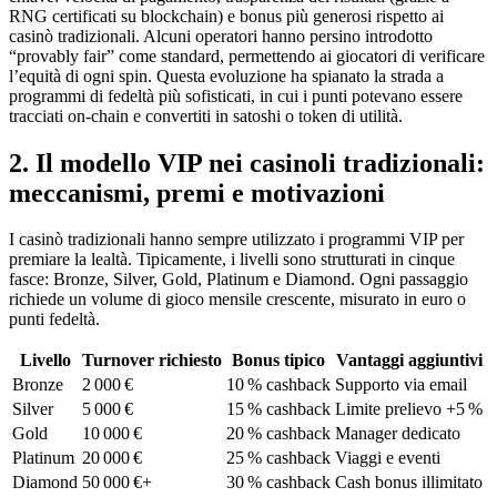
RNG certificati su blockchain) e bonus più generosi rispetto ai
casinò tradizionali. Alcuni operatori hanno persino introdotto
“provably fair” come standard, permettendo ai giocatori di verificare
l’equità di ogni spin. Questa evoluzione ha spianato la strada a
programmi di fedeltà più sofisticati, in cui i punti potevano essere
tracciati on‑chain e convertiti in satoshi o token di utilità.
2. Il modello VIP nei casinoli tradizionali:
meccanismi, premi e motivazioni
I casinò tradizionali hanno sempre utilizzato i programmi VIP per
premiare la lealtà. Tipicamente, i livelli sono strutturati in cinque
fasce: Bronze, Silver, Gold, Platinum e Diamond. Ogni passaggio
richiede un volume di gioco mensile crescente, misurato in euro o
punti fedeltà.
Livello
Turnover richiesto
Bonus tipico
Vantaggi aggiuntivi
Bronze
2 000 €
10 % cashback
Supporto via email
Silver
5 000 €
15 % cashback
Limite prelievo +5 %
Gold
10 000 €
20 % cashback
Manager dedicato
Platinum
20 000 €
25 % cashback
Viaggi e eventi
Diamond
50 000 €+
30 % cashback
Cash bonus illimitato