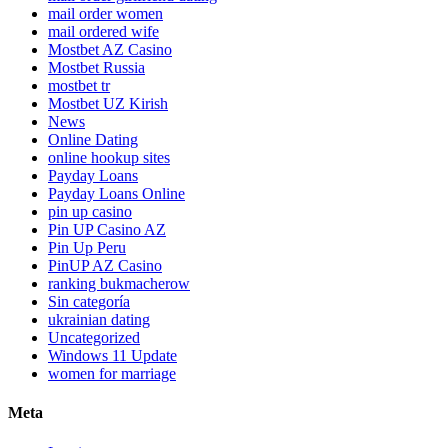
mail order women
mail ordered wife
Mostbet AZ Casino
Mostbet Russia
mostbet tr
Mostbet UZ Kirish
News
Online Dating
online hookup sites
Payday Loans
Payday Loans Online
pin up casino
Pin UP Casino AZ
Pin Up Peru
PinUP AZ Casino
ranking bukmacherow
Sin categoría
ukrainian dating
Uncategorized
Windows 11 Update
women for marriage
Meta