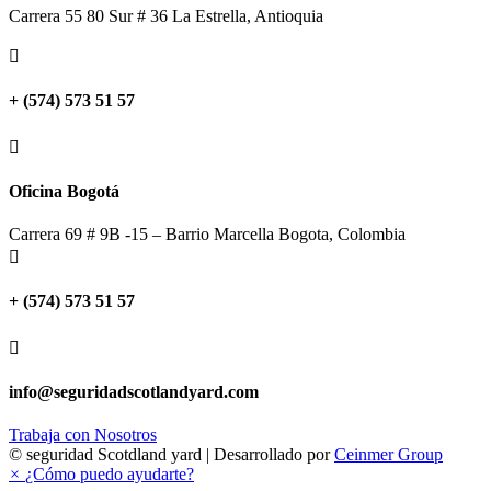
Carrera 55 80 Sur # 36 La Estrella, Antioquia

+ (574) 573 51 57

Oficina Bogotá
Carrera 69 # 9B -15 – Barrio Marcella Bogota, Colombia

+ (574) 573 51 57

info@seguridadscotlandyard.com
Trabaja con Nosotros
© seguridad Scotdland yard | Desarrollado por
Ceinmer Group
×
¿Cómo puedo ayudarte?