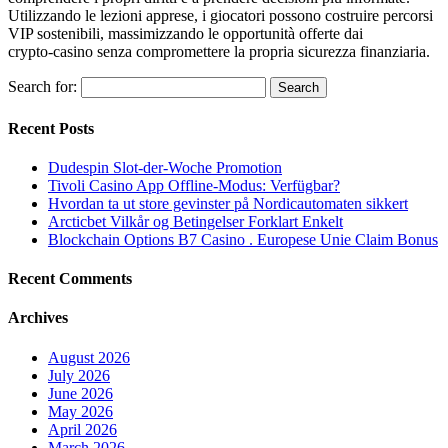
Utilizzando le lezioni apprese, i giocatori possono costruire percorsi
VIP sostenibili, massimizzando le opportunità offerte dai
crypto‑casino senza compromettere la propria sicurezza finanziaria.
Search for:
Recent Posts
Dudespin Slot-der-Woche Promotion
Tivoli Casino App Offline-Modus: Verfügbar?
Hvordan ta ut store gevinster på Nordicautomaten sikkert
Arcticbet Vilkår og Betingelser Forklart Enkelt
Blockchain Options B7 Casino . Europese Unie Claim Bonus
Recent Comments
Archives
August 2026
July 2026
June 2026
May 2026
April 2026
March 2026