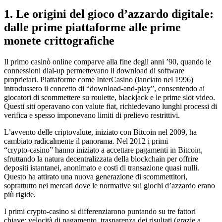
1. Le origini del gioco d’azzardo digitale:
dalle prime piattaforme alle prime
monete crittografiche
Il primo casinò online comparve alla fine degli anni ’90, quando le
connessioni dial-up permettevano il download di software
proprietari. Piattaforme come InterCasino (lanciato nel 1996)
introdussero il concetto di “download‑and‑play”, consentendo ai
giocatori di scommettere su roulette, blackjack e le prime slot video.
Questi siti operavano con valute fiat, richiedevano lunghi processi di
verifica e spesso imponevano limiti di prelievo restrittivi.
L’avvento delle criptovalute, iniziato con Bitcoin nel 2009, ha
cambiato radicalmente il panorama. Nel 2012 i primi
“crypto‑casino” hanno iniziato a accettare pagamenti in Bitcoin,
sfruttando la natura decentralizzata della blockchain per offrire
depositi istantanei, anonimato e costi di transazione quasi nulli.
Questo ha attirato una nuova generazione di scommettitori,
soprattutto nei mercati dove le normative sui giochi d’azzardo erano
più rigide.
I primi crypto‑casino si differenziarono puntando su tre fattori
chiave: velocità di pagamento, trasparenza dei risultati (grazie a