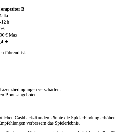
ompetitor B
alta
‑12 h
 %
00 € Max.
,4 ★
n führend ist.
 Lizenzbedingungen verschärfen.
iven Bonusangeboten.
tlichen Cashback‑Runden könnte die Spielerbindung erhöhen.
 Empfehlungen verbessern das Spielerlebnis.