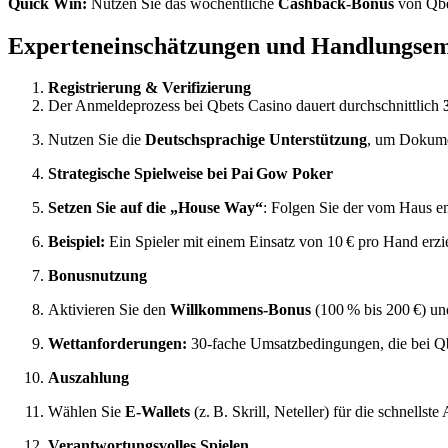
Quick Win:
Nutzen Sie das wöchentliche
Cashback‑Bonus
von Qbet
Experteneinschätzungen und Handlungse
Registrierung & Verifizierung
Der Anmeldeprozess bei Qbets Casino dauert durchschnittlich
Nutzen Sie die
Deutschsprachige Unterstützung
, um Dokumen
Strategische Spielweise bei Pai Gow Poker
Setzen Sie auf die „House Way“
: Folgen Sie der vom Haus 
Beispiel:
Ein Spieler mit einem Einsatz von 10 € pro Hand erz
Bonusnutzung
Aktivieren Sie den
Willkommens‑Bonus
(100 % bis 200 €) un
Wettanforderungen:
30‑fache Umsatzbedingungen, die bei Qb
Auszahlung
Wählen Sie
E‑Wallets
(z. B. Skrill, Neteller) für die schnells
Verantwortungsvolles Spielen