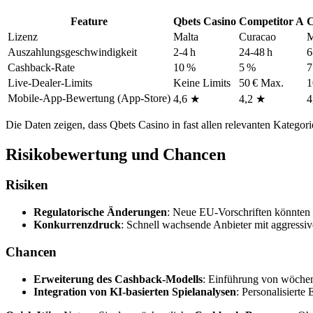
Feature
Qbets Casino
Competitor A
C
Lizenz
Malta
Curacao
M
Auszahlungsgeschwindigkeit
2‑4 h
24‑48 h
6
Cashback‑Rate
10 %
5 %
7
Live‑Dealer‑Limits
Keine Limits
50 € Max.
1
Mobile‑App‑Bewertung (App‑Store)
4,6 ★
4,2 ★
4
Die Daten zeigen, dass Qbets Casino in fast allen relevanten Kategorie
Risikobewertung und Chancen
Risiken
Regulatorische Änderungen
: Neue EU‑Vorschriften könnten
Konkurrenzdruck
: Schnell wachsende Anbieter mit aggress
Chancen
Erweiterung des Cashback‑Modells
: Einführung von wöchen
Integration von KI‑basierten Spielanalysen
: Personalisierte