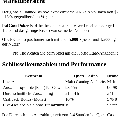
Marktübersicht
Der globale Online‑Casino‑Sektor erreichte 2023 ein Volumen von $
+18 % gegenüber dem Vorjahr.
Pai Gow Poker
ist dabei besonders attraktiv, weil es eine niedrige 
Tiefe und das geringe Risiko von schnellen Verlusten.
Qbets Casino
positioniert sich mit über
5.000
Spielen und
1.500
tägl
der Nutzer.
Pro Tip: Achten Sie beim Spiel auf die
House Edge
‑Angaben; e
Schlüsselkennzahlen und Performance
Kennzahl
Qbets Casino
Branc
Lizenz
Malta Gaming Authority
Malta 
Auszahlungsquote (RTP) Pai Gow
98,5 %
96‑98
Durchschnittliche Auszahlung
2 h – 4 h
24 h –
Cashback‑Bonus (Monat)
10 %
5 %‑8
Live‑Dealer‑Spiele ohne Einsatzlimit
Ja
Selten
Die Durchschnitts‑Auszahlungszeit von 2‑4 Stunden bei Qbets Casino 