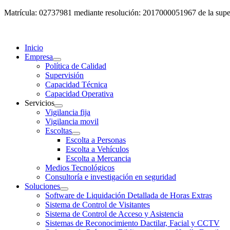
Matrícula: 02737981 mediante resolución: 2017000051967 de la super
Inicio
Empresa
Política de Calidad
Supervisión
Capacidad Técnica
Capacidad Operativa
Servicios
Vigilancia fija
Vigilancia movil
Escoltas
Escolta a Personas
Escolta a Vehículos
Escolta a Mercancia
Medios Tecnológicos
Consultoría e investigación en seguridad
Soluciones
Software de Liquidación Detallada de Horas Extras
Sistema de Control de Visitantes
Sistema de Control de Acceso y Asistencia
Sistemas de Reconocimiento Dactilar, Facial y CCTV