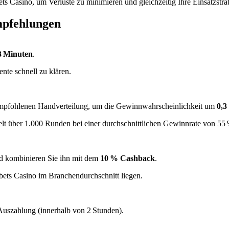
s Casino, um Verluste zu minimieren und gleichzeitig Ihre Einsatzstrat
mpfehlungen
3 Minuten
.
te schnell zu klären.
empfohlenen Handverteilung, um die Gewinnwahrscheinlichkeit um
0,3
ielt über 1.000 Runden bei einer durchschnittlichen Gewinnrate von 5
d kombinieren Sie ihn mit dem
10 % Cashback
.
ets Casino im Branchendurchschnitt liegen.
te Auszahlung (innerhalb von 2 Stunden).