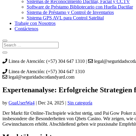
Sistemas de Reconocimiento Dactilar, Facial y CCTV
Software de Préstamo Bibliotecario con Huella Dactilar
Sistema de Préstamo y Control de Inventarios
Sistema GPS AVL para Control Satelital
Trabaje con Nosotros
Contáctenos
Linea de Atención: (+57) 304 647 1310 |
legal@seguridadscot
Linea de Atención: (+57) 304 647 1310
legal@seguridadscotlandyard.com
Expertenanalyse: Erfolgreiche Strategien
by
GuaUserWa4
|
Dec 24, 2025
|
Sin categoría
Der Markt für Online‑Tischspiele wächst stetig, und Pai Gow Poker z
insbesondere die Besonderheiten von Qbets Casino. Wir zeigen, wie 
Gewinnchancen erhöht. Abschließend geben wir praxisnahe Empfehlun