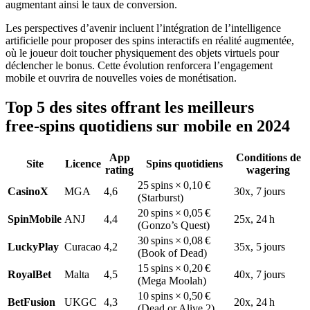
augmentant ainsi le taux de conversion.
Les perspectives d’avenir incluent l’intégration de l’intelligence
artificielle pour proposer des spins interactifs en réalité augmentée,
où le joueur doit toucher physiquement des objets virtuels pour
déclencher le bonus. Cette évolution renforcera l’engagement
mobile et ouvrira de nouvelles voies de monétisation.
Top 5 des sites offrant les meilleurs
free‑spins quotidiens sur mobile en 2024
App
Conditions de
Site
Licence
Spins quotidiens
rating
wagering
25 spins × 0,10 €
CasinoX
MGA
4,6
30x, 7 jours
(Starburst)
20 spins × 0,05 €
SpinMobile
ANJ
4,4
25x, 24 h
(Gonzo’s Quest)
30 spins × 0,08 €
LuckyPlay
Curacao
4,2
35x, 5 jours
(Book of Dead)
15 spins × 0,20 €
RoyalBet
Malta
4,5
40x, 7 jours
(Mega Moolah)
10 spins × 0,50 €
BetFusion
UKGC
4,3
20x, 24 h
(Dead or Alive 2)