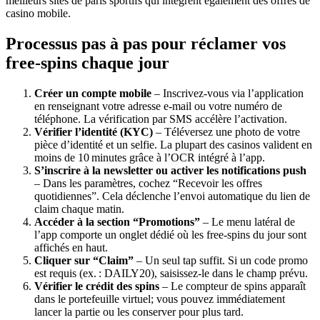
meilleurs sites de paris sportifs qui intègrent également des offres de
casino mobile.
Processus pas à pas pour réclamer vos
free‑spins chaque jour
Créer un compte mobile
– Inscrivez‑vous via l’application
en renseignant votre adresse e‑mail ou votre numéro de
téléphone. La vérification par SMS accélère l’activation.
Vérifier l’identité (KYC)
– Téléversez une photo de votre
pièce d’identité et un selfie. La plupart des casinos valident en
moins de 10 minutes grâce à l’OCR intégré à l’app.
S’inscrire à la newsletter ou activer les notifications push
– Dans les paramètres, cochez “Recevoir les offres
quotidiennes”. Cela déclenche l’envoi automatique du lien de
claim chaque matin.
Accéder à la section “Promotions”
– Le menu latéral de
l’app comporte un onglet dédié où les free‑spins du jour sont
affichés en haut.
Cliquer sur “Claim”
– Un seul tap suffit. Si un code promo
est requis (ex. : DAILY20), saisissez‑le dans le champ prévu.
Vérifier le crédit des spins
– Le compteur de spins apparaît
dans le portefeuille virtuel; vous pouvez immédiatement
lancer la partie ou les conserver pour plus tard.