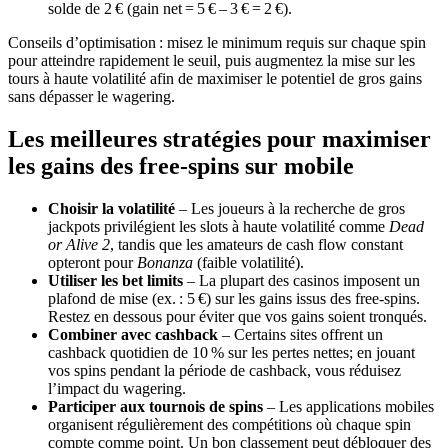
solde de 2 € (gain net = 5 € – 3 € = 2 €).
Conseils d’optimisation : misez le minimum requis sur chaque spin
pour atteindre rapidement le seuil, puis augmentez la mise sur les
tours à haute volatilité afin de maximiser le potentiel de gros gains
sans dépasser le wagering.
Les meilleures stratégies pour maximiser
les gains des free‑spins sur mobile
Choisir la volatilité
– Les joueurs à la recherche de gros
jackpots privilégient les slots à haute volatilité comme
Dead
or Alive 2
, tandis que les amateurs de cash flow constant
opteront pour
Bonanza
(faible volatilité).
Utiliser les bet limits
– La plupart des casinos imposent un
plafond de mise (ex. : 5 €) sur les gains issus des free‑spins.
Restez en dessous pour éviter que vos gains soient tronqués.
Combiner avec cashback
– Certains sites offrent un
cashback quotidien de 10 % sur les pertes nettes; en jouant
vos spins pendant la période de cashback, vous réduisez
l’impact du wagering.
Participer aux tournois de spins
– Les applications mobiles
organisent régulièrement des compétitions où chaque spin
compte comme point. Un bon classement peut débloquer des