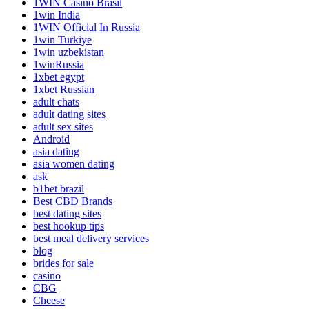
1WIN Casino Brasil
1win India
1WIN Official In Russia
1win Turkiye
1win uzbekistan
1winRussia
1xbet egypt
1xbet Russian
adult chats
adult dating sites
adult sex sites
Android
asia dating
asia women dating
ask
b1bet brazil
Best CBD Brands
best dating sites
best hookup tips
best meal delivery services
blog
brides for sale
casino
CBG
Cheese