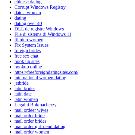
chinese dating
Corrupt Windows Registry
date a woman
dating
dating over 40
DLL de registre Windows
File di sistema di Windows 11
filipino women
Fix System Issues
foreign brides
free sex chat
hook up sites
hookup online
https://freeforeigndatingsites.com/
international women dating
jetbride
latin brides
latin date
latin women
Legalni Bukmacherzy
mail ordeer wives
mail order bride
mail order brides
mail order girlfriend dating
mail order women