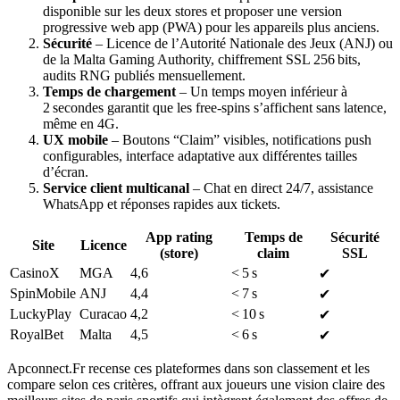
disponible sur les deux stores et proposer une version
progressive web app (PWA) pour les appareils plus anciens.
Sécurité
– Licence de l’Autorité Nationale des Jeux (ANJ) ou
de la Malta Gaming Authority, chiffrement SSL 256 bits,
audits RNG publiés mensuellement.
Temps de chargement
– Un temps moyen inférieur à
2 secondes garantit que les free‑spins s’affichent sans latence,
même en 4G.
UX mobile
– Boutons “Claim” visibles, notifications push
configurables, interface adaptative aux différentes tailles
d’écran.
Service client multicanal
– Chat en direct 24/7, assistance
WhatsApp et réponses rapides aux tickets.
App rating
Temps de
Sécurité
Site
Licence
(store)
claim
SSL
CasinoX
MGA
4,6
< 5 s
✔︎
SpinMobile
ANJ
4,4
< 7 s
✔︎
LuckyPlay
Curacao
4,2
< 10 s
✔︎
RoyalBet
Malta
4,5
< 6 s
✔︎
Apconnect.Fr recense ces plateformes dans son classement et les
compare selon ces critères, offrant aux joueurs une vision claire des