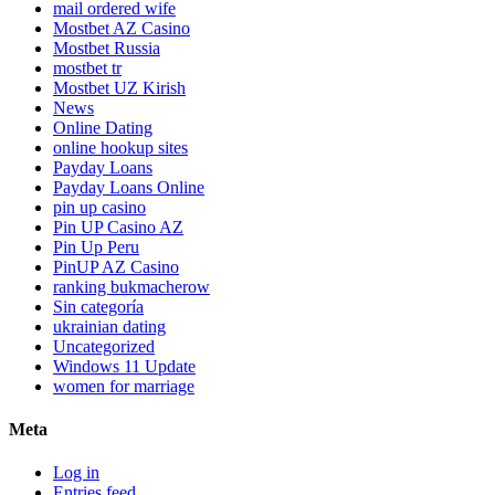
mail ordered wife
Mostbet AZ Casino
Mostbet Russia
mostbet tr
Mostbet UZ Kirish
News
Online Dating
online hookup sites
Payday Loans
Payday Loans Online
pin up casino
Pin UP Casino AZ
Pin Up Peru
PinUP AZ Casino
ranking bukmacherow
Sin categoría
ukrainian dating
Uncategorized
Windows 11 Update
women for marriage
Meta
Log in
Entries feed