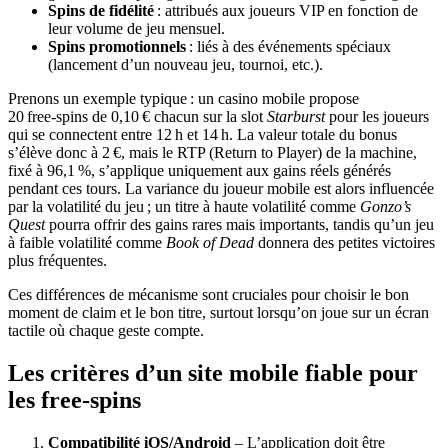
Spins de fidélité
: attribués aux joueurs VIP en fonction de
leur volume de jeu mensuel.
Spins promotionnels
: liés à des événements spéciaux
(lancement d’un nouveau jeu, tournoi, etc.).
Prenons un exemple typique : un casino mobile propose
20 free‑spins de 0,10 € chacun sur la slot
Starburst
pour les joueurs
qui se connectent entre 12 h et 14 h. La valeur totale du bonus
s’élève donc à 2 €, mais le RTP (Return to Player) de la machine,
fixé à 96,1 %, s’applique uniquement aux gains réels générés
pendant ces tours. La variance du joueur mobile est alors influencée
par la volatilité du jeu ; un titre à haute volatilité comme
Gonzo’s
Quest
pourra offrir des gains rares mais importants, tandis qu’un jeu
à faible volatilité comme
Book of Dead
donnera des petites victoires
plus fréquentes.
Ces différences de mécanisme sont cruciales pour choisir le bon
moment de claim et le bon titre, surtout lorsqu’on joue sur un écran
tactile où chaque geste compte.
Les critères d’un site mobile fiable pour
les free‑spins
Compatibilité iOS/Android
– L’application doit être