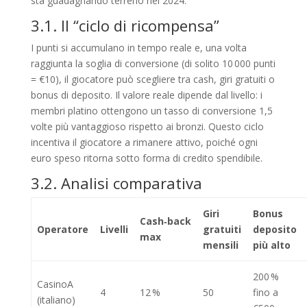
sta guadagnando terreno nel 2024.
3.1. Il “ciclo di ricompensa”
I punti si accumulano in tempo reale e, una volta
raggiunta la soglia di conversione (di solito 10 000 punti
= €10), il giocatore può scegliere tra cash, giri gratuiti o
bonus di deposito. Il valore reale dipende dal livello: i
membri platino ottengono un tasso di conversione 1,5
volte più vantaggioso rispetto ai bronzi. Questo ciclo
incentiva il giocatore a rimanere attivo, poiché ogni
euro speso ritorna sotto forma di credito spendibile.
3.2. Analisi comparativa
Giri
Bonus
Cash‑back
Operatore
Livelli
gratuiti
deposito
max
mensili
più alto
200 %
CasinoA
4
12 %
50
fino a
(italiano)