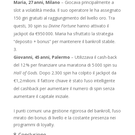
Maria, 27 anni, Milano
– Giocava principalmente a
slot a volatilità media. Il suo operatore le ha assegnato
150 giri gratuiti al raggiungimento del livello oro. Tra
questi, 30 spin su
Divine Fortune
hanno attivato il
jackpot da €950 000. Maria ha sfruttato la strategia
“deposito + bonus” per mantenere il bankroll stabile.
Giovanni, 45 anni, Palermo
– Utilizzava il cash‑back
del 12 % per finanziare una maratona di 5 000 spin su
Hall of Gods
. Dopo 2.300 spin ha colpito il jackpot da
€1,2 milioni. Il fattore chiave è stato l’uso intelligente
del cashback per aumentare il numero di spin senza
aumentare il capitale iniziale.
I punti comuni: una gestione rigorosa del bankroll, l’uso
mirato dei bonus di livello e la costante presenza nei
programmi di loyalty.
8. Conclusione