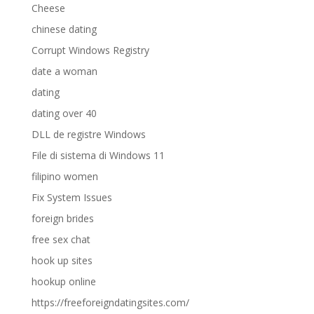
Cheese
chinese dating
Corrupt Windows Registry
date a woman
dating
dating over 40
DLL de registre Windows
File di sistema di Windows 11
filipino women
Fix System Issues
foreign brides
free sex chat
hook up sites
hookup online
https://freeforeigndatingsites.com/