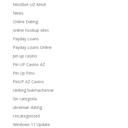
Mostbet UZ Kirish
News
Online Dating
online hookup sites
Payday Loans
Payday Loans Online
pin up casino
Pin UP Casino AZ
Pin Up Peru
PinUP AZ Casino
ranking bukmacherow
Sin categoría
ukrainian dating
Uncategorized
Windows 11 Update