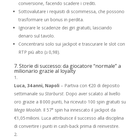
conversione, facendo scadere i crediti.
Sottovalutare i requisiti di scommessa, che possono
trasformare un bonus in perdita.
Ignorare le scadenze dei giri gratuiti, lasciando
denaro sul tavolo.
Concentrarsi solo sui jackpot e trascurare le slot con
RTP più alto (≥ 0,98).
7. Storie di successo: da giocatore “normale” a
milionario grazie al loyalty
Luca, 34 anni, Napoli
– Partiva con €20 di deposito
settimanale su
Starburst
. Dopo aver scalato al livello
oro grazie a 8 000 punti, ha ricevuto 100 spin gratuiti su
Mega Moolah
. Il 57° spin ha innescato il jackpot da
€1,05 milioni. Luca attribuisce il successo alla disciplina
di convertire i punti in cash‑back prima di reinvestire.