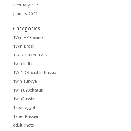
February 2021
January 2021
Categories
1Win AZ Casino
1Win Brasil
1WIN Casino Brasil
1win India
1WIN Official In Russia
1win Turkiye
1win uzbekistan
1winRussia
1xbet egypt
1xbet Russian
adult chats