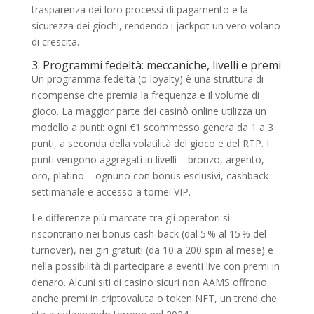
trasparenza dei loro processi di pagamento e la
sicurezza dei giochi, rendendo i jackpot un vero volano
di crescita.
3. Programmi fedeltà: meccaniche, livelli e premi
Un programma fedeltà (o loyalty) è una struttura di
ricompense che premia la frequenza e il volume di
gioco. La maggior parte dei casinò online utilizza un
modello a punti: ogni €1 scommesso genera da 1 a 3
punti, a seconda della volatilità del gioco e del RTP. I
punti vengono aggregati in livelli – bronzo, argento,
oro, platino – ognuno con bonus esclusivi, cashback
settimanale e accesso a tornei VIP.
Le differenze più marcate tra gli operatori si
riscontrano nei bonus cash‑back (dal 5 % al 15 % del
turnover), nei giri gratuiti (da 10 a 200 spin al mese) e
nella possibilità di partecipare a eventi live con premi in
denaro. Alcuni siti di casino sicuri non AAMS offrono
anche premi in criptovaluta o token NFT, un trend che