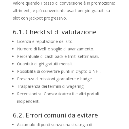
valore quando il tasso di conversione è in promozione;
altrimenti, è più conveniente usarli per giri gratuiti su
slot con jackpot progressivo.
6.1. Checklist di valutazione
Licenza e reputazione del sito.
Numero di livelli e soglie di avanzamento.
Percentuale di cash‑back e limiti settimanali.
Quantità di giri gratuiti mensili.
Possibilità di convertire punti in crypto o NFT.
Presenza di missioni giornaliere e badge.
Trasparenza dei termini di wagering.
Recensioni su ConsorzioArca.it e altri portali
indipendenti.
6.2. Errori comuni da evitare
Accumulo di punti senza una strategia di