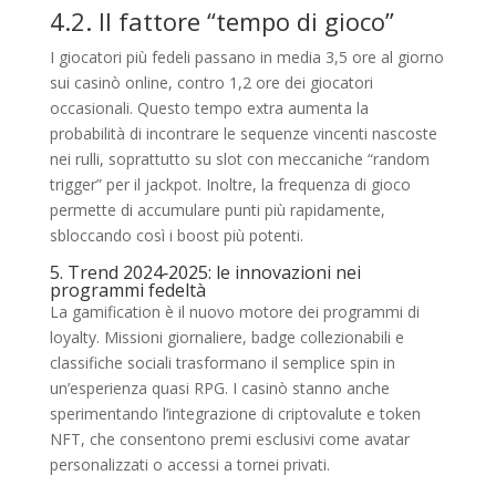
4.2. Il fattore “tempo di gioco”
I giocatori più fedeli passano in media 3,5 ore al giorno
sui casinò online, contro 1,2 ore dei giocatori
occasionali. Questo tempo extra aumenta la
probabilità di incontrare le sequenze vincenti nascoste
nei rulli, soprattutto su slot con meccaniche “random
trigger” per il jackpot. Inoltre, la frequenza di gioco
permette di accumulare punti più rapidamente,
sbloccando così i boost più potenti.
5. Trend 2024‑2025: le innovazioni nei
programmi fedeltà
La gamification è il nuovo motore dei programmi di
loyalty. Missioni giornaliere, badge collezionabili e
classifiche sociali trasformano il semplice spin in
un’esperienza quasi RPG. I casinò stanno anche
sperimentando l’integrazione di criptovalute e token
NFT, che consentono premi esclusivi come avatar
personalizzati o accessi a tornei privati.