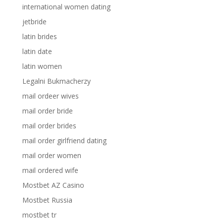
international women dating
jetbride
latin brides
latin date
latin women
Legalni Bukmacherzy
mail ordeer wives
mail order bride
mail order brides
mail order girlfriend dating
mail order women
mail ordered wife
Mostbet AZ Casino
Mostbet Russia
mostbet tr