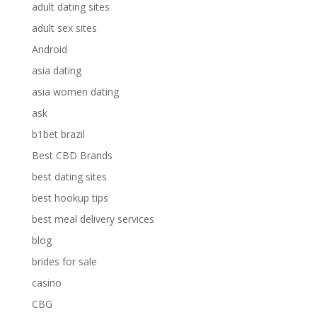
adult dating sites
adult sex sites
Android
asia dating
asia women dating
ask
b1bet brazil
Best CBD Brands
best dating sites
best hookup tips
best meal delivery services
blog
brides for sale
casino
CBG