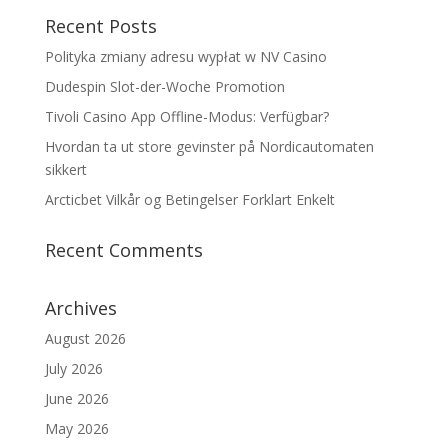
Recent Posts
Polityka zmiany adresu wypłat w NV Casino
Dudespin Slot-der-Woche Promotion
Tivoli Casino App Offline-Modus: Verfügbar?
Hvordan ta ut store gevinster på Nordicautomaten
sikkert
Arcticbet Vilkår og Betingelser Forklart Enkelt
Recent Comments
Archives
August 2026
July 2026
June 2026
May 2026