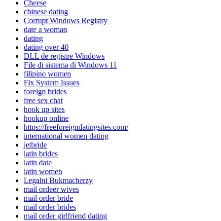
Cheese
chinese dating
Corrupt Windows Registry
date a woman
dating
dating over 40
DLL de registre Windows
File di sistema di Windows 11
filipino women
Fix System Issues
foreign brides
free sex chat
hook up sites
hookup online
https://freeforeigndatingsites.com/
international women dating
jetbride
latin brides
latin date
latin women
Legalni Bukmacherzy
mail ordeer wives
mail order bride
mail order brides
mail order girlfriend dating