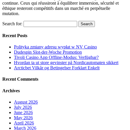
continue. Ceux qui réussiront à équilibrer immersion, sécurité et
éthique resteront compétitifs dans un marché en perpétuelle
mutation.
Search for:
Recent Posts
Polityka zmiany adresu wypłat w NV Casino
Dudespin Slot-der-Woche Promotion
Tivoli Casino App Offline-Modus: Verfügbar?
Hvordan ta ut store gevinster på Nordicautomaten sikkert
Arcticbet Vilkår og Betingelser Forklart Enkelt
Recent Comments
Archives
August 2026
July 2026
June 2026
May 2026
April 2026
March 2026