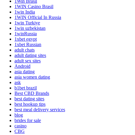
1Win Brasil
1WIN Casino Brasil
1win India
1WIN Official In Russia
1win Turkiye
1win uzbekistan
1winRussia
1xbet egypt
1xbet Russian
adult chats
adult dating sites
adult sex sites
Android
asia dating
asia women dating
ask
b1bet brazil
Best CBD Brands
best dating sites
best hookup tips
best meal delivery services
blog
brides for sale
casino
CBG