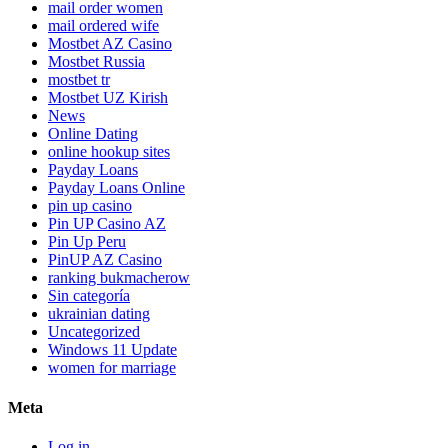
mail order women
mail ordered wife
Mostbet AZ Casino
Mostbet Russia
mostbet tr
Mostbet UZ Kirish
News
Online Dating
online hookup sites
Payday Loans
Payday Loans Online
pin up casino
Pin UP Casino AZ
Pin Up Peru
PinUP AZ Casino
ranking bukmacherow
Sin categoría
ukrainian dating
Uncategorized
Windows 11 Update
women for marriage
Meta
Log in