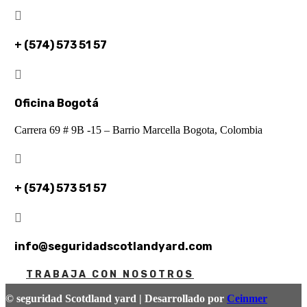

+ (574) 573 51 57

Oficina Bogotá
Carrera 69 # 9B -15 – Barrio Marcella Bogota, Colombia

+ (574) 573 51 57

info@seguridadscotlandyard.com
TRABAJA CON NOSOTROS
© seguridad Scotdland yard | Desarrollado por
Ceinmer