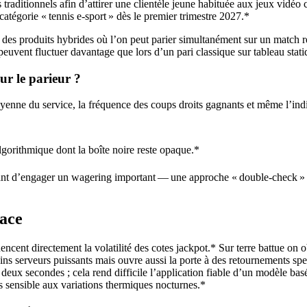
traditionnels afin d’attirer une clientèle jeune habituée aux jeux vidéo 
atégorie « tennis e‑sport » dès le premier trimestre 2027.*
à des produits hybrides où l’on peut parier simultanément sur un match ré
euvent fluctuer davantage que lors d’un pari classique sur tableau stati
ur le parieur ?
moyenne du service, la fréquence des coups droits gagnants et même l’ind
lgorithmique dont la boîte noire reste opaque.*
 d’engager un wagering important — une approche « double‑check » qui 
face
ncent directement la volatilité des cotes jackpot.* Sur terre battue on
ins serveurs puissants mais ouvre aussi la porte à des retournements spe
eux secondes ; cela rend difficile l’application fiable d’un modèle bas
s sensible aux variations thermiques nocturnes.*