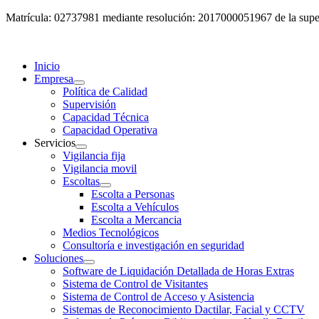
Matrícula: 02737981 mediante resolución: 2017000051967 de la super
Inicio
Empresa
Política de Calidad
Supervisión
Capacidad Técnica
Capacidad Operativa
Servicios
Vigilancia fija
Vigilancia movil
Escoltas
Escolta a Personas
Escolta a Vehículos
Escolta a Mercancia
Medios Tecnológicos
Consultoría e investigación en seguridad
Soluciones
Software de Liquidación Detallada de Horas Extras
Sistema de Control de Visitantes
Sistema de Control de Acceso y Asistencia
Sistemas de Reconocimiento Dactilar, Facial y CCTV