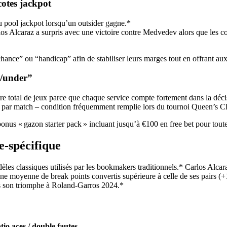
 cotes jackpot
pool jackpot lorsqu’un outsider gagne.*
Alcaraz a surpris avec une victoire contre Medvedev alors que les cotes 
ance” ou “handicap” afin de stabiliser leurs marges tout en offrant aux
r/under”
e total de jeux parce que chaque service compte fortement dans la décis
 par match – condition fréquemment remplie lors du tournoi Queen’s C
bonus « gazon starter pack » incluant jusqu’à €100 en free bet pour t
e‑spécifique
es classiques utilisés par les bookmakers traditionnels.* Carlos Alcar
une moyenne de break points convertis supérieure à celle de ses pairs (
s son triomphe à Roland‑Garros 2024.*
tio aces / double fautes