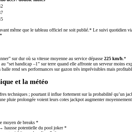
42
37
45
 avant même que le tableau officiel ne soit publié.* Le suivi quotidien 
.*
 winner” sur dur où sa vitesse moyenne au service dépasse
225 km/h
.*
e au “set handicap –1” sur terre quand elle affronte un serveur moins e
s balle rend ses performances sur gazon très imprévisibles mais profita
ique et la météo
fres techniques ; pourtant il influe fortement sur la probabilité qu’un 
 une pluie prolongée voient leurs cotes jackpot augmenter moyen­nemen
re moyen de breaks *
→ hausse potentielle du pool joker *