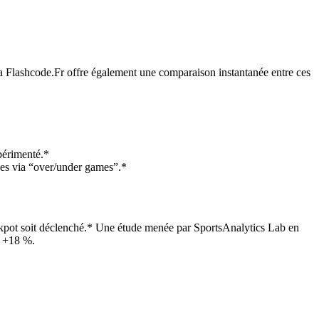
via Flashcode.Fr offre également une comparaison instantanée entre ces
xpérimenté.*
bles via “over/under games”.*
jackpot soit déclenché.* Une étude menée par SportsAnalytics Lab en
t +18 %.