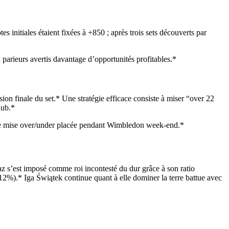
initiales étaient fixées à +850 ; après trois sets découverts par
 parieurs avertis davantage d’opportunités profitables.*
ion finale du set.* Une stratégie efficace consiste à miser “over 22
lub.*
oute mise over/under placée pendant Wimbledon week‑end.*
az s’est imposé comme roi incontesté du dur grâce à son ratio
+12%).* Iga Świątek continue quant à elle dominer la terre battue avec