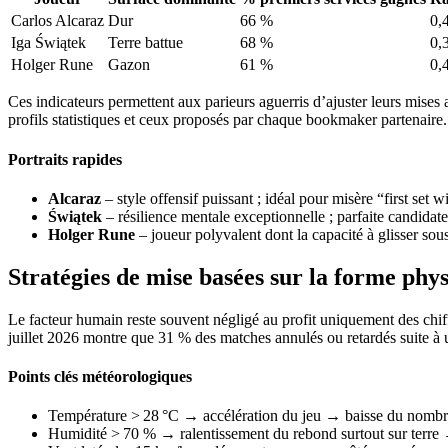
Carlos Alcaraz
Dur
66 %
0,
Iga Świątek
Terre battue
68 %
0,
Holger Rune
Gazon
61 %
0,
Ces indicateurs permettent aux parieurs aguerris d’ajuster leurs mises
profils statistiques et ceux proposés par chaque bookmaker partenaire
Portraits rapides
Alcaraz
– style offensif puissant ; idéal pour misère “first set
Świątek
– résilience mentale exceptionnelle ; parfaite candidat
Holger Rune
– joueur polyvalent dont la capacité à glisser sou
Stratégies de mise basées sur la forme phys
Le facteur humain reste souvent négligé au profit uniquement des chif
juillet 2026 montre que 31 % des matches annulés ou retardés suite à
Points clés météorologiques
Température > 28 °C → accélération du jeu → baisse du nomb
Humidité > 70 % → ralentissement du rebond surtout sur terre 