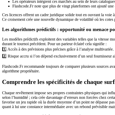
Les opérateurs intègrent ces marchés au sein de leurs catalogues 
Flashcode.Fr note que plus de vingt plateformes ont ajouté une c
Ces licences offrent un cadre juridique solide tout en ouvrant la voie 
Ce croisement crée une nouvelle dynamique de volatilité où les cotes p
Les algorithmes prédictifs : opportunité ou menace po
Les modèles prédictifs exploitent des variables telles que la vitesse 
durant le tournoi précédent. Pour un parieur éclairé cela signifie :
1️⃣ Accès à des prévisions plus précises grâce à l’analyse multivariée.
2️⃣ Risque accru si l’on dépend exclusivement d’un seul fournisseur a
Flashcode.Fr recommande toujours de comparer plusieurs sources avant
algorithme propriétaire.
Comprendre les spécificités de chaque sur
Chaque revêtement impose ses propres contraintes physiques qui influe
selon l’humidité ; cela crée davantage d’erreurs non forcées chez certa
favorise un jeu rapide où la durée moyenne d’un point ne dépasse pas d
quant à lui une constance intermédiaire avec un rebond prévisible mai