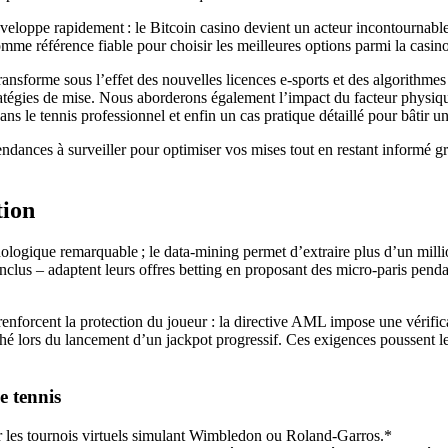
loppe rapidement : le Bitcoin casino devient un acteur incontournable 
mme référence fiable pour choisir les meilleures options parmi la casino 
ansforme sous l’effet des nouvelles licences e‑sports et des algorithmes 
stratégies de mise. Nous aborderons également l’impact du facteur physiqu
s le tennis professionnel et enfin un cas pratique détaillé pour bâtir un
endances à surveiller pour optimiser vos mises tout en restant informé g
tion
ologique remarquable ; le data‑mining permet d’extraire plus d’un millio
nclus – adaptent leurs offres betting en proposant des micro‑paris penda
renforcent la protection du joueur : la directive AML impose une vérific
hé lors du lancement d’un jackpot progressif. Ces exigences poussent les
e tennis
ur les tournois virtuels simulant Wimbledon ou Roland‑Garros.*