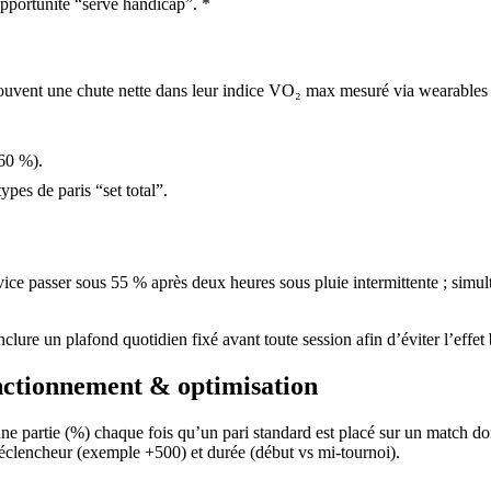
pportunité “serve handicap”. *
uvent une chute nette dans leur indice VO₂ max mesuré via wearables co
.
60 %).
ypes de paris “set total”.
e passer sous 55 % après deux heures sous pluie intermittente ; simul
clure un plafond quotidien fixé avant toute session afin d’éviter l’effet
fonctionnement & optimisation
e partie (%) chaque fois qu’un pari standard est placé sur un match d
 déclencheur (exemple +500) et durée (début vs mi‑tournoi).