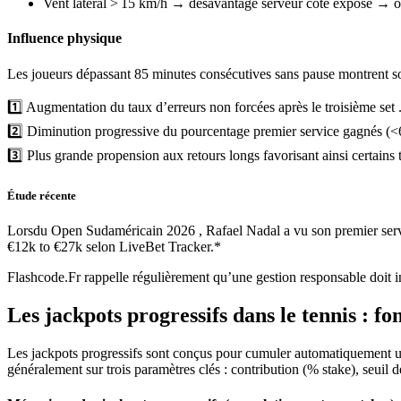
Vent latéral > 15 km/h → désavantage serveur côté exposé → o
Influence physique
Les joueurs dépassant 85 minutes consécutives sans pause montrent so
1️⃣ Augmentation du taux d’erreurs non forcées après le troisième set 
2️⃣ Diminution progressive du pourcentage premier service gagnés (<
3️⃣ Plus grande propension aux retours longs favorisant ainsi certains t
Étude récente
Lorsdu Open Sudaméricain 2026 , Rafael Nadal a vu son premier servic
€12k to €27k selon LiveBet Tracker.*
Flashcode.Fr rappelle régulièrement qu’une gestion responsable doit in
Les jackpots progressifs dans le tennis : 
Les jackpots progressifs sont conçus pour cumuler automatiquement un
généralement sur trois paramètres clés : contribution (% stake), seuil