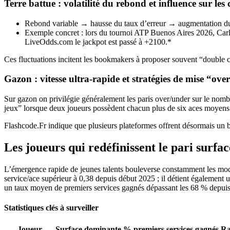
Terre battue : volatilité du rebond et influence sur les
Rebond variable → hausse du taux d’erreur → augmentation du 
Exemple concret : lors du tournoi ATP Buenos Aires 2026, Carlos 
LiveOdds.com le jackpot est passé à +2100.*
Ces fluctuations incitent les bookmakers à proposer souvent “double ch
Gazon : vitesse ultra‑rapide et stratégies de mise “ove
Sur gazon on privilégie généralement les paris over/under sur le nombr
jeux” lorsque deux joueurs possèdent chacun plus de six aces moyens
Flashcode.Fr indique que plusieurs plateformes offrent désormais un 
Les joueurs qui redéfinissent le pari surfac
L’émergence rapide de jeunes talents bouleverse constamment les modèl
service/ace supérieur à 0,38 depuis début 2025 ; il détient également 
un taux moyen de premiers services gagnés dépassant les 68 % depui
Statistiques clés à surveiller
Joueur
Surface dominante
% premiers services gagnés
Ra