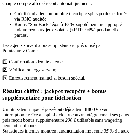
chaque compte affecté reçoit automatiquement :
Crédit équivalent au nombre théorique spins perdus calculés
via RNG auditée,
Bonus “SpinBack” égal à
10 %
supplémentaire appliqué
uniquement aux jeux volatils (<RTP=94%) pendant dix
parties.
Les agents suivent alors script standard préconisé par
Pointeduraz.Com :
1️⃣ Confirmation identité cliente,
2️⃣ Vérification logs serveur,
3️⃣ Enregistrement manuel si besoin spécial.
Résultat chiffré : jackpot récupéré + bonus
supplémentaire pour fidélisation
Un utilisateur impacté possédait déjà atteint 8 800 € avant
interruption ; grâce au spin-back il recouvre intégralement ses gains
puis reçoit bonus supplémentaire
200 €
utilisable sans wagering
pendant sept jours.
Statistiques internes montrent augmentation moyenne
35 %
du taux