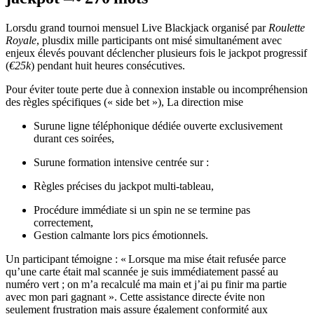
Lorsdu grand tournoi mensuel Live Blackjack organisé par
Roulette
Royale
, plusdix mille participants ont misé simultanément avec
enjeux élevés pouvant déclencher plusieurs fois le jackpot progressif
(
€25k
) pendant huit heures consécutives.
Pour éviter toute perte due à connexion instable ou incompréhension
des règles spécifiques («​ side bet​ »), La direction mise
Surune ligne téléphonique dédiée ouverte exclusivement
durant ces soirées,
Surune formation intensive centrée sur :
Règles précises du jackpot multi‑tableau,
Procédure immédiate si un spin ne se termine pas
correctement,
Gestion calmante lors pics émotionnels.
Un participant témoigne : « Lorsque ma mise était refusée parce
qu’une carte était mal scannée je suis immédiatement passé au
numéro vert ; on m’a recalculé ma main et j’ai pu finir ma partie
avec mon pari gagnant ». Cette assistance directe évite non
seulement frustration mais assure également conformité aux