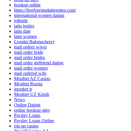
hookup online
https://freeforeigndatingsites.com/
international women dating
jetbride
latin brides
latin date
latin women
Legalni Bukmacherzy
mail ordeer wives
mail order bride
mail order brides
mail order girlfriend dating
mail order women
mail ordered wife
Mostbet AZ Casino
Mostbet Russia
mostbet tr
Mostbet UZ Kirish
News
Online Dating
online hookup sites
Payday Loans
Payday Loans Online
pin up casino