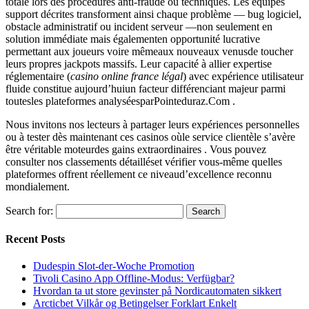
totale lors des procédures anti-fraude ou techniques.​ Les équipes
support décrites transforment ainsi chaque problème — bug logiciel,
obstacle administratif ou incident serveur —non seulement en
solution immédiate mais égalementen opportunité lucrative
permettant aux joueurs voire mêmeaux nouveaux venus⁠de toucher
leurs propres jackpots massifs.​ Leur capacité à allier expertise
réglementaire (
casino​ online ​france​ légal
) avec expérience utilisateur
fluide constitue aujourd’huiun facteur différenciant majeur parmi
toutesles plateformes analyséesparPointeduraz​.Com .
Nous invitons nos lecteurs à partager leurs expériences personnelles
ou à tester dès maintenant ces casinos oùle service clientèle s’avère
être véritable moteurdes gains extraordinaires . Vous pouvez
consulter nos classements détailléset vérifier vous-même quelles
plateformes offrent réellement ce niveaud’excellence reconnu
mondialement.​
Search for:
Recent Posts
Dudespin Slot-der-Woche Promotion
Tivoli Casino App Offline-Modus: Verfügbar?
Hvordan ta ut store gevinster på Nordicautomaten sikkert
Arcticbet Vilkår og Betingelser Forklart Enkelt