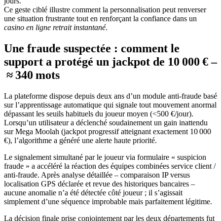
jours.
Ce geste ciblé illustre comment la personnalisation peut renverser
une situation frustrante tout en renforçant la confiance dans un
casino en ligne retrait instantané
.
Une fraude suspectée : comment le
support a protégé un jackpot de 10 000 € –
≈ 340 mots
La plateforme dispose depuis deux ans d’un module anti‑fraude basé
sur l’apprentissage automatique qui signale tout mouvement anormal
dépassant les seuils habituels du joueur moyen (<500 €/jour).
Lorsqu’un utilisateur a déclenché soudainement un gain inattendu
sur Mega Moolah (jackpot progressif atteignant exactement 10 000
€), l’algorithme a généré une alerte haute priorité.
Le signalement simultané par le joueur via formulaire « suspicion
fraude » a accéléré la réaction des équipes combinées service client /
anti‑fraude. Après analyse détaillée – comparaison IP versus
localisation GPS déclarée et revue des historiques bancaires –
aucune anomalie n’a été détectée côté joueur ; il s’agissait
simplement d’une séquence improbable mais parfaitement légitime.
La décision finale prise conjointement par les deux départements fut