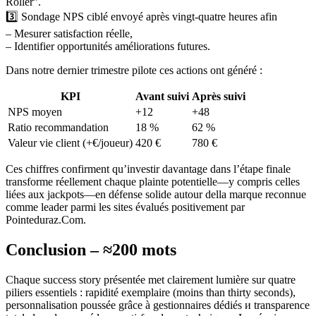
Roller”.
3️⃣ Sondage NPS ciblé envoyé après vingt‐quatre heures afin
– Mesurer satisfaction réelle,
– Identifier opportunités améliorations futures.
Dans notre dernier trimestre pilote ces actions ont généré :
KPI
Avant suivi
Après suivi
NPS moyen
+12
+48
Ratio recommandation
18 %
62 %
Valeur vie client (+€/joueur)
420 €
780 €
Ces chiffres confirment qu’investir davantage dans l’étape finale
transforme réellement chaque plainte potentielle—y compris celles
liées aux jackpots—en défense solide autour della marque reconnue
comme leader parmi les sites évalués positivement par
Pointeduraz.Com.
Conclusion – ≈200 mots
Chaque success story présentée met clairement lumière sur quatre
piliers essentiels : rapidité exemplaire (moins than thirty seconds),
personnalisation poussée grâce à gestionnaires dédiés и transparence