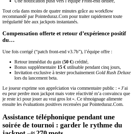
Une notification push vers l’équipe Front‑end dédiée,
Tout cela dans moins de quatre minutes grâce au workflow
recommandé par Pointeduraz.Com pour traiter rapidement toute
irrégularité liée aux jackpots instantanés.
Compensation offerte et retour d’expérience positif
du…
Une fois corrigé (“patch front‑end v3.7b”), l’équipe offre :
Retour immédiat du gain (
50 €
) crédité,
Bonus supplémentaire
15 €
utilisable pendant cinq jours,
Invitation exclusive à tester prochainement
Gold Rush Deluxe
lors du lancement beta.
Le joueur exprime son appréciation via commentaire public : « J’ai
eu peur perdre mon jackpot mais votre réactivité m’a convaincu que
je reste ici pour jouer au vrai gros lot ». Ce témoignage alimente
ensuite les évaluations positives recensées par Pointeduraz.Com.
Assistance téléphonique pendant une
soirée de tournoi : garder le rythme du
jackpot –≈ 270 mots