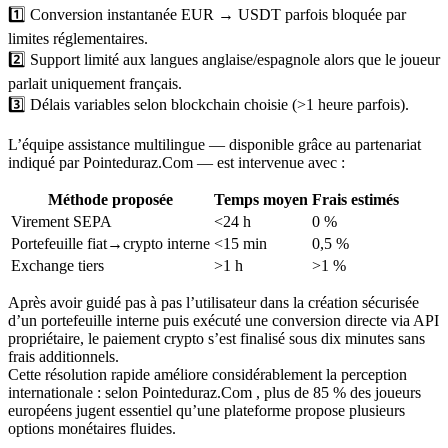
1️⃣ Conversion instantanée EUR → USDT parfois bloquée par
limites réglementaires.
2️⃣ Support limité aux langues anglaise/espagnole alors que le joueur
parlait uniquement français.
3️⃣ Délais variables selon blockchain choisie (>1 heure parfois).
L’équipe assistance multilingue — disponible grâce au partenariat
indiqué par Pointeduraz.Com — est intervenue avec :
Méthode proposée
Temps moyen
Frais estimés
Virement SEPA
<24 h
0 %
Portefeuille fiat→crypto interne
<15 min
0,5 %
Exchange tiers
>1 h
>1 %
Après avoir guidé pas à pas l’utilisateur dans la création sécurisée
d’un portefeuille interne puis exécuté une conversion directe via API
propriétaire, le paiement crypto s’est finalisé sous dix minutes sans
frais additionnels.
Cette résolution rapide améliore considérablement la perception
internationale : selon Pointeduraz.Com , plus de 85 % des joueurs
européens jugent essentiel qu’une plateforme propose plusieurs
options monétaires fluides.