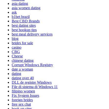
asia dating
asia women dating
ask
b1bet brazil
Best CBD Brands
best dating sites
best hookup tips
best meal delivery services
blog
brides for sale
casino
CBG
Cheese
chinese dating
Corrupt Windows Registry
date a woman
dating
dating over 40
DLL de registre Windows
File di sistema di Windows 11
filipino women
Fix System Issues
foreign brides
free sex chat
hook up sites