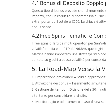
4.1 Bonus di Deposito Doppio 
Questo tipo di bonus prevede che, al momento del
importo, con un requisito di scommessa di 20x.
extra, portando il totale a €600. La chiave è atti
bonus scade.
4.2 Free Spins Tematici e Come
I free spins offerti da molti operatori per San V
volatilità media e un RTP del 96,8 %, questi giri
Martina hanno impostato una strategia “win‑or‑sto
puntate su giochi a bassa volatilità per consolidar
5. La Road‑Map Verso la Vi
Preparazione pre‑torneo – Studio approfondito 
Attivazione dei bonus – Inserimento simultaneo
Gestione del tempo – Divisione delle 30 minut
alte, terzo per consolidare le vincite.
Monitoraggio e adattamento – Uso di una sempli