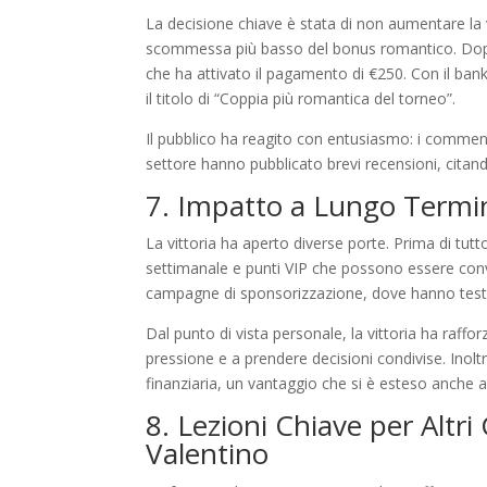
La decisione chiave è stata di non aumentare la v
scommessa più basso del bonus romantico. Dopo 
che ha attivato il pagamento di €250. Con il ban
il titolo di “Coppia più romantica del torneo”.
Il pubblico ha reagito con entusiasmo: i comment
settore hanno pubblicato brevi recensioni, citando
7. Impatto a Lungo Termine
La vittoria ha aperto diverse porte. Prima di tut
settimanale e punti VIP che possono essere convert
campagne di sponsorizzazione, dove hanno testa
Dal punto di vista personale, la vittoria ha raf
pressione e a prendere decisioni condivise. Inoltr
finanziaria, un vantaggio che si è esteso anche al
8. Lezioni Chiave per Altr
Valentino