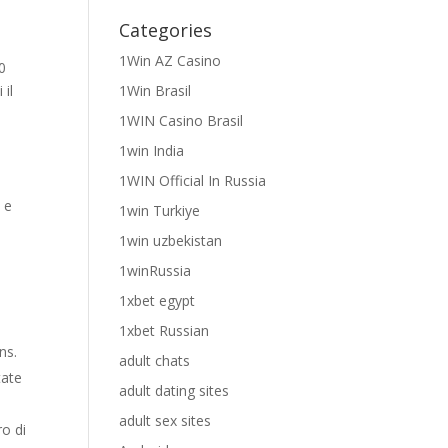
Categories
o
1Win AZ Casino
0
 il
1Win Brasil
1WIN Casino Brasil
1win India
1WIN Official In Russia
 e
1win Turkiye
1win uzbekistan
1winRussia
1xbet egypt
1xbet Russian
ns.
adult chats
tate
adult dating sites
adult sex sites
ro di