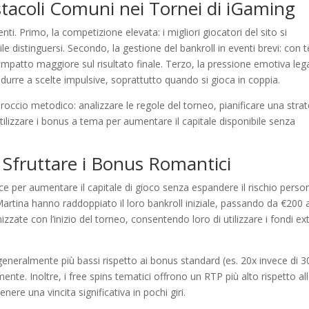
stacoli Comuni nei Tornei di iGaming
nti. Primo, la competizione elevata: i migliori giocatori del sito si
le distinguersi. Secondo, la gestione del bankroll in eventi brevi: con 
n impatto maggiore sul risultato finale. Terzo, la pressione emotiva leg
durre a scelte impulsive, soprattutto quando si gioca in coppia.
occio metodico: analizzare le regole del torneo, pianificare una strat
utilizzare i bonus a tema per aumentare il capitale disponibile senza
: Sfruttare i Bonus Romantici
ce per aumentare il capitale di gioco senza espandere il rischio perso
artina hanno raddoppiato il loro bankroll iniziale, passando da €200 
zzate con l’inizio del torneo, consentendo loro di utilizzare i fondi ex
eneralmente più bassi rispetto ai bonus standard (es. 20x invece di 3
mente. Inoltre, i free spins tematici offrono un RTP più alto rispetto al
nere una vincita significativa in pochi giri.