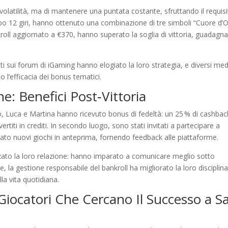
olatilità, ma di mantenere una puntata costante, sfruttando il requisi
12 giri, hanno ottenuto una combinazione di tre simboli “Cuore d’
kroll aggiornato a €370, hanno superato la soglia di vittoria, guadagn
i sui forum di iGaming hanno elogiato la loro strategia, e diversi med
 l’efficacia dei bonus tematici.
: Benefici Post‑Vittoria
to, Luca e Martina hanno ricevuto bonus di fedeltà: un 25 % di cashbac
iti in crediti. In secondo luogo, sono stati invitati a partecipare a
to nuovi giochi in anteprima, fornendo feedback alle piattaforme.
forzato la loro relazione: hanno imparato a comunicare meglio sotto
e, la gestione responsabile del bankroll ha migliorato la loro disciplin
la vita quotidiana.
i Giocatori Che Cercano Il Successo a S