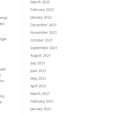
March 2022
February 2022
January 2022
tempi
ata
December 2021
November 2021
egia
October 2021
September 2021
August 2021
July 2021
nale.
June 2021
a
May 2021
tra
April 2021
March 2021
0x),
February 2021
le
January 2021