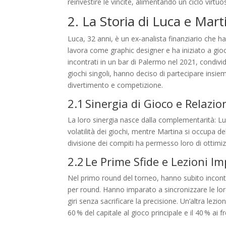
reinvestire le vincite, alimentando un ciclo virtu
2. La Storia di Luca e Ma
Luca, 32 anni, è un ex‑analista finanziario che ha
lavora come graphic designer e ha iniziato a gioca
incontrati in un bar di Palermo nel 2021, condiv
giochi singoli, hanno deciso di partecipare insieme
divertimento e competizione.
2.1 Sinergia di Gioco e Relazio
La loro sinergia nasce dalla complementarità: Luc
volatilità dei giochi, mentre Martina si occupa d
divisione dei compiti ha permesso loro di ottimizz
2.2 Le Prime Sfide e Lezioni I
Nel primo round del torneo, hanno subito incontrat
per round. Hanno imparato a sincronizzare le lor
giri senza sacrificare la precisione. Un’altra lezi
60 % del capitale al gioco principale e il 40 % ai fr