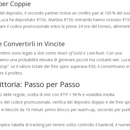
per Coppie
 deposito, il secondo partner riceva un credito pari al 100 % del su
 Luca ha depositato €150, Martina €150; entrambi hanno ricevuto €15
vare il codice promozionale entro le prime 24 ore del torneo, altrimenti
 Convertirli in Vincite
alentino sono legati a slot come
Heart of Gold
e
Love Rush
. Con una
 hanno una probabilità elevata di generare piccoli ma costanti win. Luca
p”: se il valore totale dei free spins superava €30, li convertivano in
e il profitto.
ttoria: Passo per Passo
delle regole, scelta di slot con RTP > 96 % e volatilità media.
 del codice promozionale, verifica del deposito doppio e dei free spi
i in blocchi da 10 minuti: primo blocco per warm‑up, secondo per pun
ce tabella di tracking per tenere sotto controllo il bankroll, il nume