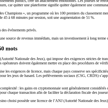
assements publics, crée un attachement émotionnel. Les joueurs se retro
 churn, car quitter une plateforme signifie quitter également une communa
des Champions », un programme où les 100 premiers du classement mensu
de 45 à 68 minutes par session, soit une augmentation de 51 %.
 à des événements privés.
e source de revenus immédiats, mais un investissement à long terme dan
360 mots
Autorité Nationale des Jeux), qui impose des exigences strictes de tran
. Les opérateurs doivent également mettre en place des procédures de véri
se les exigences de licence, mais chaque pays conserve ses spécificités 
 pour les jeux de hasard. Les prélèvements sociaux (CSG, CRDS) s’appl
complexité : les gains en cryptomonnaie sont généralement considérés co
ur chaque transaction afin de faciliter la déclaration fiscale des joueur
casino choisi possède une licence de l’ANJ (Autorité Nationale des Jeux) 