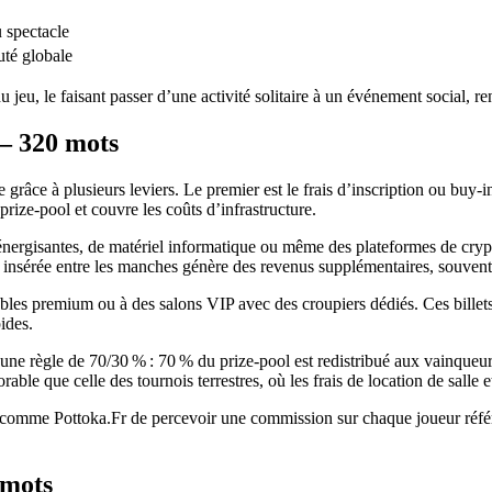
u spectacle
té globale
eu, le faisant passer d’une activité solitaire à un événement social, ren
 – 320 mots
 grâce à plusieurs leviers. Le premier est le frais d’inscription ou buy‑in
rize‑pool et couvre les coûts d’infrastructure.
énergisantes, de matériel informatique ou même des plateformes de crypt
éo insérée entre les manches génère des revenus supplémentaires, souven
 tables premium ou à des salons VIP avec des croupiers dédiés. Ces bill
ides.
 une règle de 70/30 % : 70 % du prize‑pool est redistribué aux vainqueurs
able que celle des tournois terrestres, où les frais de location de salle e
 comme Pottoka.Fr de percevoir une commission sur chaque joueur référé
 mots