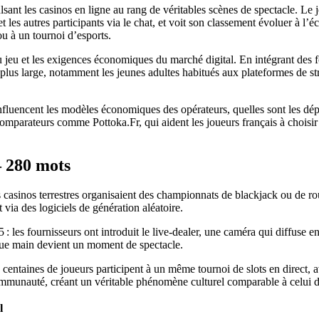
ant les casinos en ligne au rang de véritables scènes de spectacle. Le j
t les autres participants via le chat, et voit son classement évoluer à l’é
u à un tournoi d’esports.
du jeu et les exigences économiques du marché digital. En intégrant des f
nce plus large, notamment les jeunes adultes habitués aux plateformes de
fluencent les modèles économiques des opérateurs, quelles sont les dépen
omparateurs comme Pottoka.Fr, qui aident les joueurs français à choisir l
– 280 mots
casinos terrestres organisaient des championnats de blackjack ou de rou
 via des logiciels de génération aléatoire.
 les fournisseurs ont introduit le live‑dealer, une caméra qui diffuse en 
que main devient un moment de spectacle.
entaines de joueurs participent à un même tournoi de slots en direct, av
communauté, créant un véritable phénomène culturel comparable à celui d
l