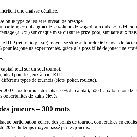
 méritent une analyse détaillée.
selon le type de jeu et le niveau de prestige.
u par tour, ce qui augmente le volume de wagering requis pour débloque
ntage (2‑5 %) sur chaque mise ou sur le prize‑pool, similaire aux frais
le RTP (return to player) moyen se situe autour de 96 %, mais le facteur 
our les joueurs expérimentés, grâce à la possibilité de jouer une strat
s :
apital total sur un seul tournoi.
, idéal pour les jeux à haut RTP.
ifférents types de tournois (slots, poker, roulette).
r 200 € aux tournois de slots (10 % du capital), 500 € aux tournois de p
es opportunités de gains élevés.
 des joueurs – 300 mots
haque participation génère des points de tournoi, convertibles en crédi
e de 20 % du temps moyen passé par les joueurs.