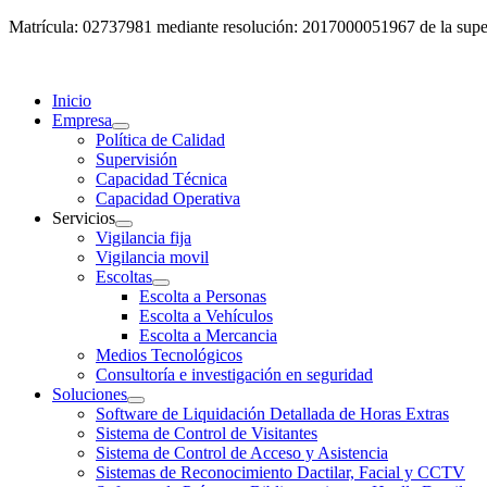
Matrícula: 02737981 mediante resolución: 2017000051967 de la super
Inicio
Empresa
Política de Calidad
Supervisión
Capacidad Técnica
Capacidad Operativa
Servicios
Vigilancia fija
Vigilancia movil
Escoltas
Escolta a Personas
Escolta a Vehículos
Escolta a Mercancia
Medios Tecnológicos
Consultoría e investigación en seguridad
Soluciones
Software de Liquidación Detallada de Horas Extras
Sistema de Control de Visitantes
Sistema de Control de Acceso y Asistencia
Sistemas de Reconocimiento Dactilar, Facial y CCTV