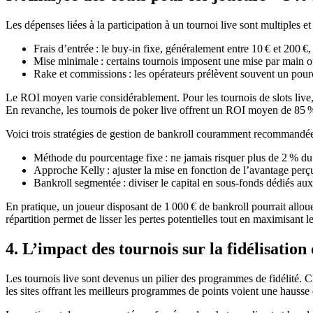
Les dépenses liées à la participation à un tournoi live sont multiples et
Frais d’entrée : le buy‑in fixe, généralement entre 10 € et 200 €, 
Mise minimale : certains tournois imposent une mise par main o
Rake et commissions : les opérateurs prélèvent souvent un pource
Le ROI moyen varie considérablement. Pour les tournois de slots live, 
En revanche, les tournois de poker live offrent un ROI moyen de 85 % p
Voici trois stratégies de gestion de bankroll couramment recommandée
Méthode du pourcentage fixe : ne jamais risquer plus de 2 % du c
Approche Kelly : ajuster la mise en fonction de l’avantage perçu
Bankroll segmentée : diviser le capital en sous‑fonds dédiés aux d
En pratique, un joueur disposant de 1 000 € de bankroll pourrait alloue
répartition permet de lisser les pertes potentielles tout en maximisant l
4. L’impact des tournois sur la fidélisation
Les tournois live sont devenus un pilier des programmes de fidélité. C
les sites offrant les meilleurs programmes de points voient une hauss