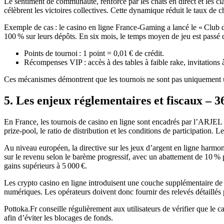
Le sentiment de communauté, renforcé par les chats en direct et les cl
célèbrent les victoires collectives. Cette dynamique réduit le taux de
Exemple de cas : le casino en ligne France‑Gaming a lancé le « Club 
100 % sur leurs dépôts. En six mois, le temps moyen de jeu est passé 
Points de tournoi : 1 point = 0,01 € de crédit.
Récompenses VIP : accès à des tables à faible rake, invitations
Ces mécanismes démontrent que les tournois ne sont pas uniquement un
5. Les enjeux réglementaires et fiscaux – 
En France, les tournois de casino en ligne sont encadrés par l’ARJEL (
prize‑pool, le ratio de distribution et les conditions de participation
Au niveau européen, la directive sur les jeux d’argent en ligne harmoni
sur le revenu selon le barème progressif, avec un abattement de 10 %
gains supérieurs à 5 000 €.
Les crypto casino en ligne introduisent une couche supplémentaire de 
numériques. Les opérateurs doivent donc fournir des relevés détaillés po
Pottoka.Fr conseille régulièrement aux utilisateurs de vérifier que le 
afin d’éviter les blocages de fonds.