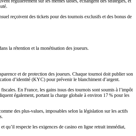
uvent régulièrement sur les mêmes tables, échangent des stratégies, et
uté.
el reçoivent des tickets pour des tournois exclusifs et des bonus de
s la rétention et la monétisation des joueurs.
sparence et de protection des joueurs. Chaque tournoi doit publier son
fication d’identité (KYC) pour prévenir le blanchiment d’argent.
fiscales. En France, les gains issus des tournois sont soumis à l’impôt
iquent également, portant la charge globale à environ 17 % pour les
mme des plus‑values, imposables selon la législation sur les actifs
s.
et qu’il respecte les exigences de casino en ligne retrait immédiat,