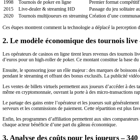
1998
Tournois de poker en ligne
Premier format compétitif
2015
Live‑dealer & streaming HD
Passage du jeu solitaire a
2020
Tournois multijoueurs en streaming
Création d’une communau
Ces étapes montrent comment la technologie a déplacé la perception du j
2. Le modèle économique des tournois live
Les opérateurs de casinos en ligne tirent leurs revenus des tournois live
d’euros pour un high‑roller de poker. Ce montant constitue la base du p
Ensuite, le sponsoring joue un rôle majeur : des marques de boissons 
pendant le streaming et offrant des bonus exclusifs. La publicité vid
Les ventes de billets virtuels permettent aux joueurs d’accéder à des
même en cryptomonnaie, ouvrant la porte à des micro‑transactions rap
Le partage des gains entre l’opérateur et les joueurs suit généralement
serveurs et les commissions de paiement. Cette répartition est plus favor
Enfin, les programmes d’affiliation permettent aux sites comparateurs
chaque acteur bénéficie d’une part du gâteau économique.
3. Analyse des coûts pour les joueurs – 340