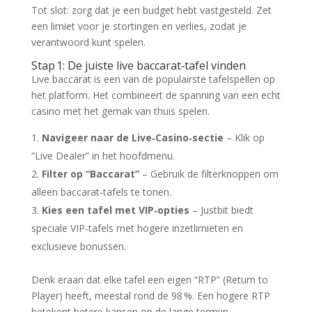
Tot slot: zorg dat je een budget hebt vastgesteld. Zet
een limiet voor je stortingen en verlies, zodat je
verantwoord kunt spelen.
Stap 1: De juiste live baccarat‑tafel vinden
Live baccarat is een van de populairste tafelspellen op
het platform. Het combineert de spanning van een echt
casino met het gemak van thuis spelen.
Navigeer naar de Live‑Casino‑sectie
– Klik op
“Live Dealer” in het hoofdmenu.
Filter op “Baccarat”
– Gebruik de filterknoppen om
alleen baccarat‑tafels te tonen.
Kies een tafel met VIP‑opties
– Justbit biedt
speciale VIP‑tafels met hogere inzetlimieten en
exclusieve bonussen.
Denk eraan dat elke tafel een eigen “RTP” (Return to
Player) heeft, meestal rond de 98 %. Een hogere RTP
betekent betere kansen op de lange termijn.