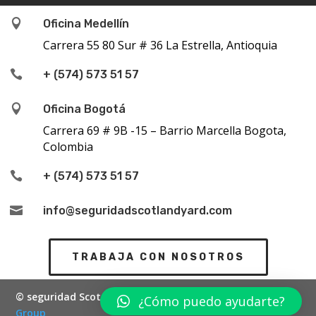

Oficina Medellín
Carrera 55 80 Sur # 36 La Estrella, Antioquia

+ (574) 573 51 57

Oficina Bogotá
Carrera 69 # 9B -15 – Barrio Marcella Bogota,
Colombia

+ (574) 573 51 57

info@seguridadscotlandyard.com
TRABAJA CON NOSOTROS
© seguridad Scotdland yard | Desarrollado por
Ceinmer
¿Cómo puedo ayudarte?
Group