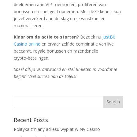
deelnemen aan VIP‑toernooien, profiteren van
bonussen en snel geld opnemen. Met deze kennis kun
je zelfverzekerd aan de slag en je winstkansen
maximaliseren.
Klaar om de actie te starten?
Bezoek nu
JustBit
Casino online
en ervaar zelf de combinatie van live
baccarat, royale bonussen en razendsnelle
crypto‑betalingen.
Speel altijd verantwoord en stel limieten in voordat je
begint. Veel succes aan de tafels!
Recent Posts
Polityka zmiany adresu wypłat w NV Casino