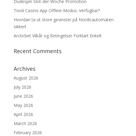
Dudespin Slot-der-Woche Promotion
Tivoli Casino App Offline-Modus: Verfügbar?
Hvordan ta ut store gevinster på Nordicautomaten
sikkert
Arcticbet Vilkår og Betingelser Forklart Enkelt
Recent Comments
Archives
August 2026
July 2026
June 2026
May 2026
April 2026
March 2026
February 2026