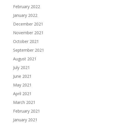
February 2022
January 2022
December 2021
November 2021
October 2021
September 2021
August 2021
July 2021
June 2021
May 2021
April 2021
March 2021
February 2021
January 2021