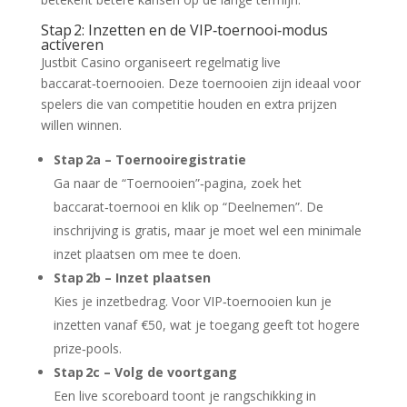
Stap 2: Inzetten en de VIP‑toernooi‑modus
activeren
Justbit Casino organiseert regelmatig live
baccarat‑toernooien. Deze toernooien zijn ideaal voor
spelers die van competitie houden en extra prijzen
willen winnen.
Stap 2a – Toernooiregistratie
Ga naar de “Toernooien”‑pagina, zoek het
baccarat‑toernooi en klik op “Deelnemen”. De
inschrijving is gratis, maar je moet wel een minimale
inzet plaatsen om mee te doen.
Stap 2b – Inzet plaatsen
Kies je inzetbedrag. Voor VIP‑toernooien kun je
inzetten vanaf €50, wat je toegang geeft tot hogere
prize‑pools.
Stap 2c – Volg de voortgang
Een live scoreboard toont je rangschikking in