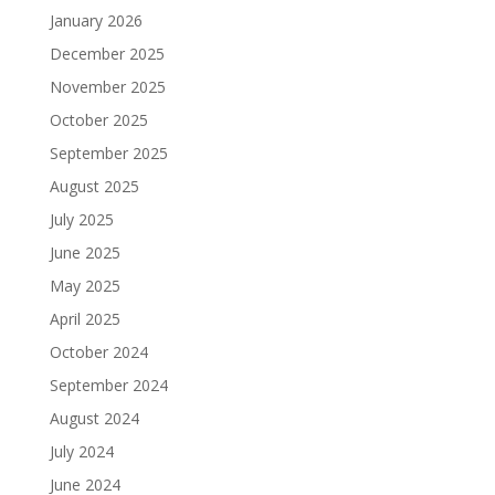
January 2026
December 2025
November 2025
October 2025
September 2025
August 2025
July 2025
June 2025
May 2025
April 2025
October 2024
September 2024
August 2024
July 2024
June 2024