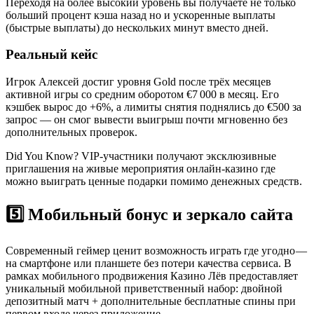
Переходя на более высокий уровень вы получаете не только
больший процент кэша назад но и ускоренные выплаты
(быстрые выплаты) до нескольких минут вместо дней.
Реальный кейс
Игрок Алексей достиг уровня Gold после трёх месяцев
активной игры со средним оборотом €7 000 в месяц. Его
кэшбек вырос до +6%, а лимиты снятия поднялись до €500 за
запрос — он смог вывести выигрыш почти мгновенно без
дополнительных проверок.
Did You Know? VIP‑участники получают эксклюзивные
приглашения на живые мероприятия онлайн‑казино где
можно выиграть ценные подарки помимо денежных средств.
5️⃣ Мобильный бонус и зеркало сайта
Современный геймер ценит возможность играть где угодно —
на смартфоне или планшете без потери качества сервиса. В
рамках мобильного продвижения Казино Лёв предоставляет
уникальный мобильно­й приветственный набор: двойной
депозитный матч + дополнительные бесплатные спины при
первом входе через приложение.