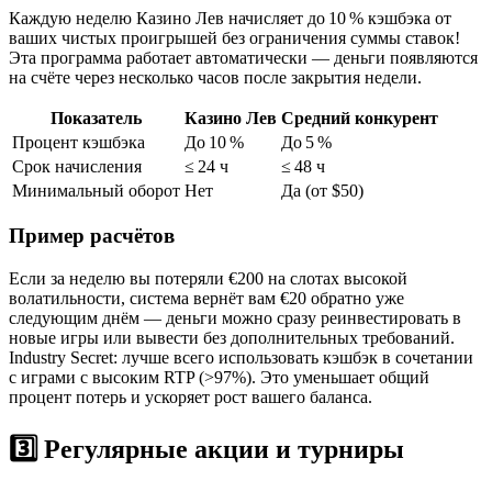
Каждую неделю Казино Лев начисляет до 10 % кэшбэка от
ваших чистых проигрышей без ограничения суммы ставок!
Эта программа работает автоматически — деньги появляются
на счёте через несколько часов после закрытия недели.
Показатель
Казино Лев
Средний конкурент
Процент кэшбэка
До 10 %
До 5 %
Срок начисления
≤ 24 ч
≤ 48 ч
Минимальный оборот
Нет
Да (от $50)
Пример расчётов
Если за неделю вы потеряли €200 на слотах высокой
волатильности, система вернёт вам €20 обратно уже
следующим днём — деньги можно сразу реинвестировать в
новые игры или вывести без дополнительных требований.
Industry Secret: лучше всего использовать кэшбэк в сочетании
с играми с высоким RTP (>97%). Это уменьшает общий
процент потерь и ускоряет рост вашего баланса.
3️⃣ Регулярные акции и турниры