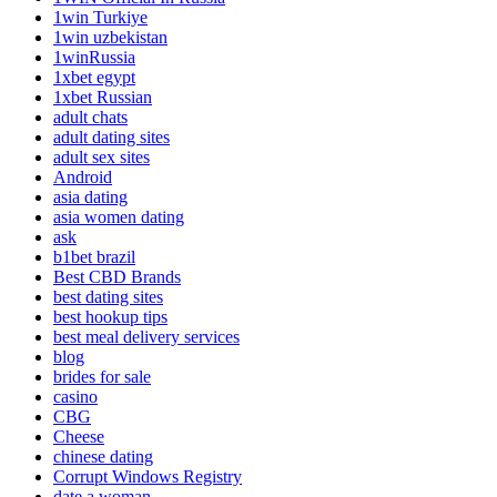
1win Turkiye
1win uzbekistan
1winRussia
1xbet egypt
1xbet Russian
adult chats
adult dating sites
adult sex sites
Android
asia dating
asia women dating
ask
b1bet brazil
Best CBD Brands
best dating sites
best hookup tips
best meal delivery services
blog
brides for sale
casino
CBG
Cheese
chinese dating
Corrupt Windows Registry
date a woman