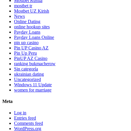
Mostbet Russia
mostbet tr
Mostbet UZ Kirish
News
Online Dating
online hookup sites
Payday Loans
Payday Loans Online
pin up casino
Pin UP Casino AZ
Pin Up Peru
PinUP AZ Casino
ranking bukmacherow
Sin categoría
ukrainian dating
Uncategorized
Windows 11 Update
women for marriage
Meta
Log in
Entries feed
Comments feed
WordPress.org