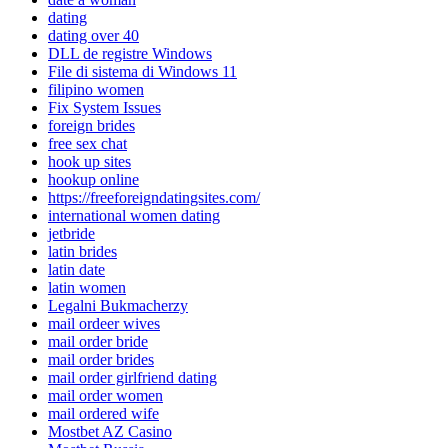
dating
dating over 40
DLL de registre Windows
File di sistema di Windows 11
filipino women
Fix System Issues
foreign brides
free sex chat
hook up sites
hookup online
https://freeforeigndatingsites.com/
international women dating
jetbride
latin brides
latin date
latin women
Legalni Bukmacherzy
mail ordeer wives
mail order bride
mail order brides
mail order girlfriend dating
mail order women
mail ordered wife
Mostbet AZ Casino