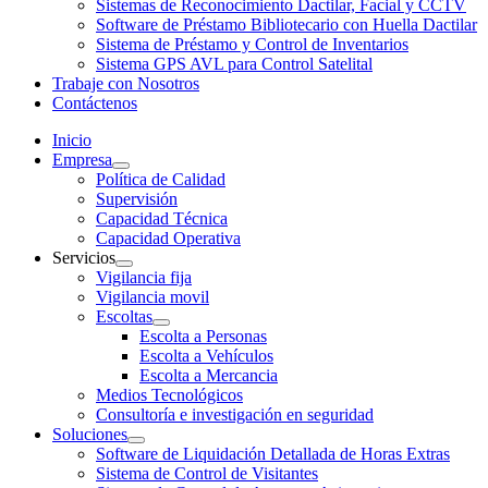
Sistemas de Reconocimiento Dactilar, Facial y CCTV
Software de Préstamo Bibliotecario con Huella Dactilar
Sistema de Préstamo y Control de Inventarios
Sistema GPS AVL para Control Satelital
Trabaje con Nosotros
Contáctenos
Inicio
Empresa
Política de Calidad
Supervisión
Capacidad Técnica
Capacidad Operativa
Servicios
Vigilancia fija
Vigilancia movil
Escoltas
Escolta a Personas
Escolta a Vehículos
Escolta a Mercancia
Medios Tecnológicos
Consultoría e investigación en seguridad
Soluciones
Software de Liquidación Detallada de Horas Extras
Sistema de Control de Visitantes