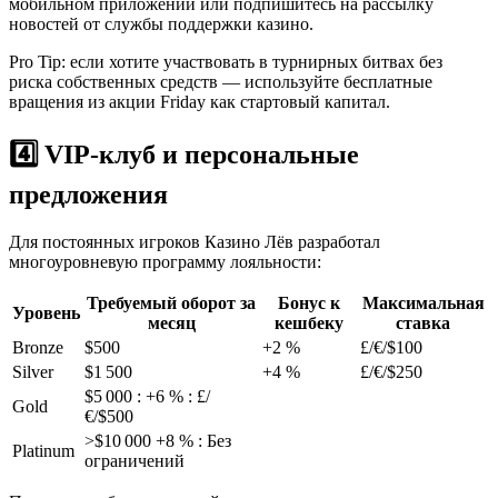
мобильном приложении или подпишитесь на рассылку
новостей от службы поддержки казино.
Pro Tip: если хотите участвовать в турнирных битвах без
риска собственных средств — используйте бесплатные
вращения из акции Friday как стартовый капитал.
4️⃣ VIP‑клуб и персональные
предложения
Для постоянных игроков Казино Лёв разработал
многоуровневую программу лояльности:
Требуемый оборот за
Бонус к
Максимальная
Уровень
месяц
кешбеку
ставка
Bronze
$500
+2 %
£/€/$100
Silver
$1 500
+4 %
£/€/$250
$5 000 : +6 % : £/
Gold
€/$500
>$10 000 +8 % : Без
Platinum
ограничений