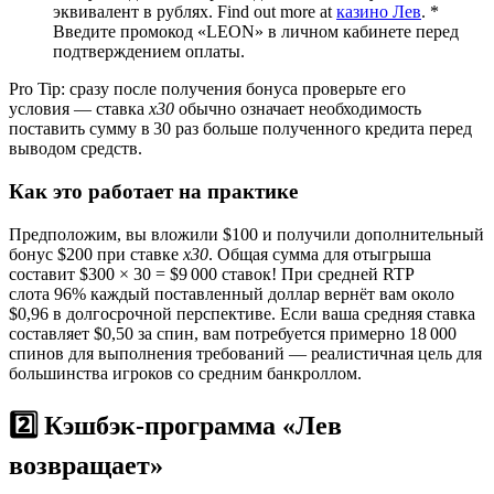
эквивалент в рублях. Find out more at
казино Лев
. *
Введите промокод «LEON» в личном кабинете перед
подтверждением оплаты.
Pro Tip: сразу после получения бонуса проверьте его
условия — ставка
x30
обычно означает необходимость
поставить сумму в 30 раз больше полученного кредита перед
выводом средств.
Как это работает на практике
Предположим, вы вложили $100 и получили дополнительный
бонус $200 при ставке
x30
. Общая сумма для отыгрыша
составит $300 × 30 = $9 000 ставок! При средней RTP
слота 96% каждый поставленный доллар вернёт вам около
$0,96 в долгосрочной перспективе. Если ваша средняя ставка
составляет $0,50 за спин, вам потребуется примерно 18 000
спинов для выполнения требований — реалистичная цель для
большинства игроков со средним банкроллом.
2️⃣ Кэшбэк‑программа «Лев
возвращает»