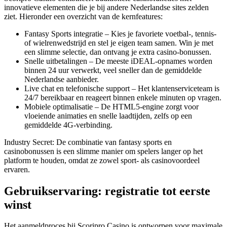
innovatieve elementen die je bij andere Nederlandse sites zelden
ziet. Hieronder een overzicht van de kernfeatures:
Fantasy Sports integratie – Kies je favoriete voetbal-, tennis‑
of wielrenwedstrijd en stel je eigen team samen. Win je met
een slimme selectie, dan ontvang je extra casino‑bonussen.
Snelle uitbetalingen – De meeste iDEAL‑opnames worden
binnen 24 uur verwerkt, veel sneller dan de gemiddelde
Nederlandse aanbieder.
Live chat en telefonische support – Het klantenserviceteam is
24/7 bereikbaar en reageert binnen enkele minuten op vragen.
Mobiele optimalisatie – De HTML5‑engine zorgt voor
vloeiende animaties en snelle laadtijden, zelfs op een
gemiddelde 4G‑verbinding.
Industry Secret: De combinatie van fantasy sports en
casinobonussen is een slimme manier om spelers langer op het
platform te houden, omdat ze zowel sport- als casinovoordeel
ervaren.
Gebruikservaring: registratie tot eerste
winst
Het aanmeldproces bij Scoripro Casino is ontworpen voor maximale