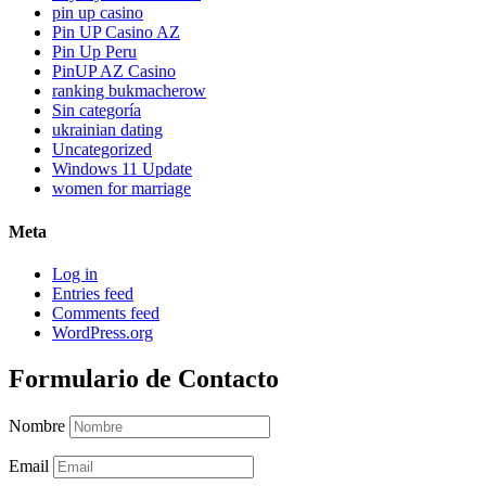
pin up casino
Pin UP Casino AZ
Pin Up Peru
PinUP AZ Casino
ranking bukmacherow
Sin categoría
ukrainian dating
Uncategorized
Windows 11 Update
women for marriage
Meta
Log in
Entries feed
Comments feed
WordPress.org
Formulario de Contacto
Nombre
Email