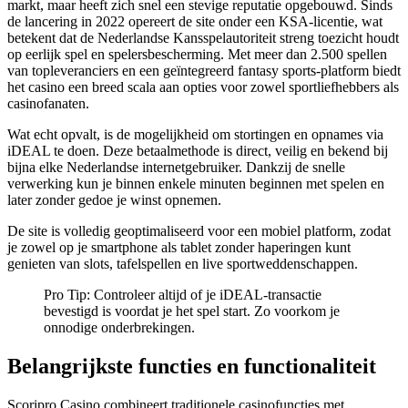
markt, maar heeft zich snel een stevige reputatie opgebouwd. Sinds
de lancering in 2022 opereert de site onder een KSA‑licentie, wat
betekent dat de Nederlandse Kansspelautoriteit streng toezicht houdt
op eerlijk spel en spelersbescherming. Met meer dan 2.500 spellen
van topleveranciers en een geïntegreerd fantasy sports‑platform biedt
het casino een breed scala aan opties voor zowel sportliefhebbers als
casinofanaten.
Wat echt opvalt, is de mogelijkheid om stortingen en opnames via
iDEAL te doen. Deze betaalmethode is direct, veilig en bekend bij
bijna elke Nederlandse internetgebruiker. Dankzij de snelle
verwerking kun je binnen enkele minuten beginnen met spelen en
later zonder gedoe je winst opnemen.
De site is volledig geoptimaliseerd voor een mobiel platform, zodat
je zowel op je smartphone als tablet zonder haperingen kunt
genieten van slots, tafelspellen en live sportweddenschappen.
Pro Tip: Controleer altijd of je iDEAL‑transactie
bevestigd is voordat je het spel start. Zo voorkom je
onnodige onderbrekingen.
Belangrijkste functies en functionaliteit
Scoripro Casino combineert traditionele casinofuncties met