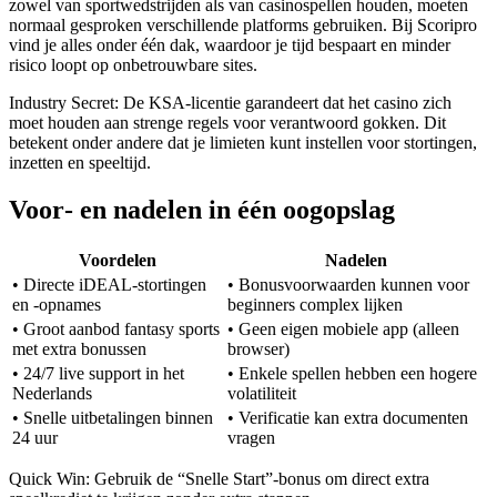
zowel van sportwedstrijden als van casinospellen houden, moeten
normaal gesproken verschillende platforms gebruiken. Bij Scoripro
vind je alles onder één dak, waardoor je tijd bespaart en minder
risico loopt op onbetrouwbare sites.
Industry Secret: De KSA‑licentie garandeert dat het casino zich
moet houden aan strenge regels voor verantwoord gokken. Dit
betekent onder andere dat je limieten kunt instellen voor stortingen,
inzetten en speeltijd.
Voor‑ en nadelen in één oogopslag
Voordelen
Nadelen
• Directe iDEAL‑stortingen
• Bonusvoorwaarden kunnen voor
en -opnames
beginners complex lijken
• Groot aanbod fantasy sports
• Geen eigen mobiele app (alleen
met extra bonussen
browser)
• 24/7 live support in het
• Enkele spellen hebben een hogere
Nederlands
volatiliteit
• Snelle uitbetalingen binnen
• Verificatie kan extra documenten
24 uur
vragen
Quick Win: Gebruik de “Snelle Start”‑bonus om direct extra