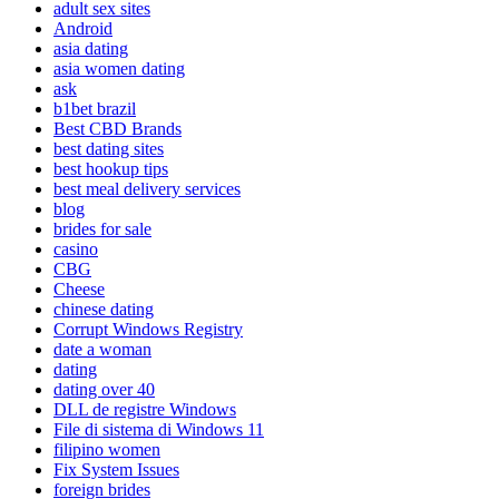
adult sex sites
Android
asia dating
asia women dating
ask
b1bet brazil
Best CBD Brands
best dating sites
best hookup tips
best meal delivery services
blog
brides for sale
casino
CBG
Cheese
chinese dating
Corrupt Windows Registry
date a woman
dating
dating over 40
DLL de registre Windows
File di sistema di Windows 11
filipino women
Fix System Issues
foreign brides