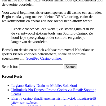
een native app, maar deze worden ruimschoots gecompenseerd door
de overige voordelen.
Voor zowel beginners als ervaren spelers is dit casino een aanrader.
Begin vandaag nog met een kleine iDEAL‑storting, claim de
welkomstbonus en ervaar zelf hoe soepel het platform werkt.
Expert Advice: Stel een wekelijkse stortingslimiet in via
de verantwoord‑gokken‑tools van Scoripro Casino. Zo
houd je je speelgedrag onder controle en geniet je
langer van de voordelen.
Bezoek nu de site en ontdek zelf waarom zoveel Nederlandse
spelers kiezen voor een betrouwbare, snelle en sportieve
speelomgeving:
ScoriPro Casino online
.
Search for:
Recent Posts
Legiano Battery Drain su Mobile: Soluzioni
Unlimluck No Deposit Promo Codes via Email: Spotting
Scams
Energy casino akadálymentesítési funkciók mozgássérült
játékosok számára