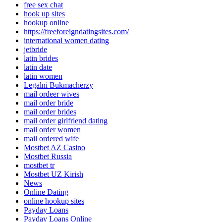
free sex chat
hook up sites
hookup online
https://freeforeigndatingsites.com/
international women dating
jetbride
latin brides
latin date
latin women
Legalni Bukmacherzy
mail ordeer wives
mail order bride
mail order brides
mail order girlfriend dating
mail order women
mail ordered wife
Mostbet AZ Casino
Mostbet Russia
mostbet tr
Mostbet UZ Kirish
News
Online Dating
online hookup sites
Payday Loans
Payday Loans Online