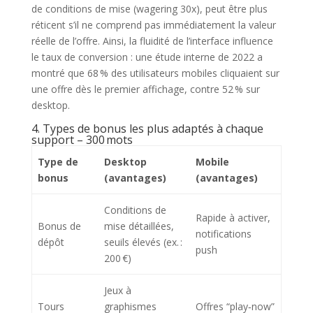
de conditions de mise (wagering 30x), peut être plus
réticent s’il ne comprend pas immédiatement la valeur
réelle de l’offre. Ainsi, la fluidité de l’interface influence
le taux de conversion : une étude interne de 2022 a
montré que 68 % des utilisateurs mobiles cliquaient sur
une offre dès le premier affichage, contre 52 % sur
desktop.
4. Types de bonus les plus adaptés à chaque
support – 300 mots
Type de
Desktop
Mobile
bonus
(avantages)
(avantages)
Conditions de
Rapide à activer,
Bonus de
mise détaillées,
notifications
dépôt
seuils élevés (ex. :
push
200 €)
Jeux à
Tours
graphismes
Offres “play‑now”