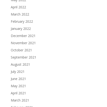
April 2022
March 2022
February 2022
January 2022
December 2021
November 2021
October 2021
September 2021
August 2021
July 2021
June 2021
May 2021
April 2021
March 2021