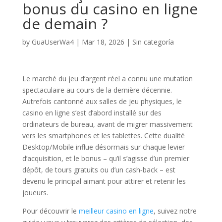
bonus du casino en ligne
de demain ?
by
GuaUserWa4
|
Mar 18, 2026
|
Sin categoría
Le marché du jeu d’argent réel a connu une mutation
spectaculaire au cours de la dernière décennie.
Autrefois cantonné aux salles de jeu physiques, le
casino en ligne s’est d’abord installé sur des
ordinateurs de bureau, avant de migrer massivement
vers les smartphones et les tablettes. Cette dualité
Desktop/Mobile influe désormais sur chaque levier
d’acquisition, et le bonus – qu’il s’agisse d’un premier
dépôt, de tours gratuits ou d’un cash‑back – est
devenu le principal aimant pour attirer et retenir les
joueurs.
Pour découvrir le
meilleur casino en ligne
, suivez notre