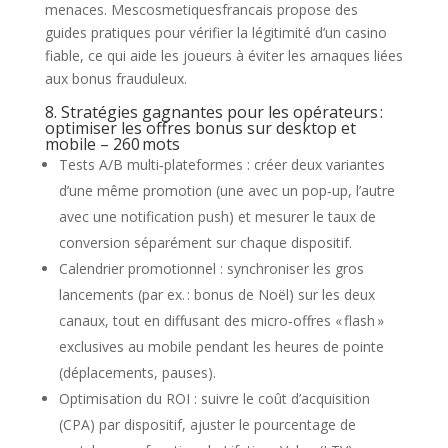
menaces. Mescosmetiquesfrancais propose des
guides pratiques pour vérifier la légitimité d’un casino
fiable, ce qui aide les joueurs à éviter les arnaques liées
aux bonus frauduleux.
8. Stratégies gagnantes pour les opérateurs :
optimiser les offres bonus sur desktop et
mobile – 260 mots
Tests A/B multi‑plateformes : créer deux variantes
d’une même promotion (une avec un pop‑up, l’autre
avec une notification push) et mesurer le taux de
conversion séparément sur chaque dispositif.
Calendrier promotionnel : synchroniser les gros
lancements (par ex. : bonus de Noël) sur les deux
canaux, tout en diffusant des micro‑offres « flash »
exclusives au mobile pendant les heures de pointe
(déplacements, pauses).
Optimisation du ROI : suivre le coût d’acquisition
(CPA) par dispositif, ajuster le pourcentage de