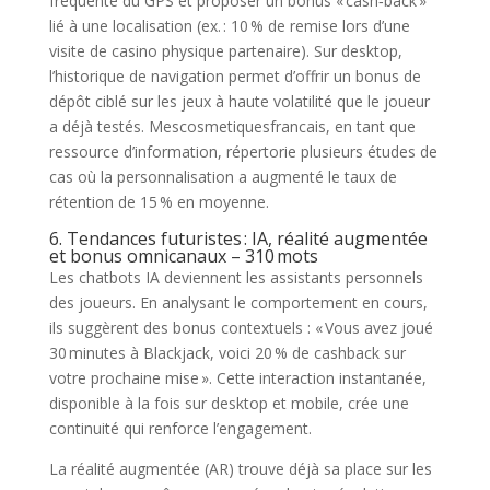
fréquente du GPS et proposer un bonus « cash‑back »
lié à une localisation (ex. : 10 % de remise lors d’une
visite de casino physique partenaire). Sur desktop,
l’historique de navigation permet d’offrir un bonus de
dépôt ciblé sur les jeux à haute volatilité que le joueur
a déjà testés. Mescosmetiquesfrancais, en tant que
ressource d’information, répertorie plusieurs études de
cas où la personnalisation a augmenté le taux de
rétention de 15 % en moyenne.
6. Tendances futuristes : IA, réalité augmentée
et bonus omnicanaux – 310 mots
Les chatbots IA deviennent les assistants personnels
des joueurs. En analysant le comportement en cours,
ils suggèrent des bonus contextuels : « Vous avez joué
30 minutes à Blackjack, voici 20 % de cashback sur
votre prochaine mise ». Cette interaction instantanée,
disponible à la fois sur desktop et mobile, crée une
continuité qui renforce l’engagement.
La réalité augmentée (AR) trouve déjà sa place sur les