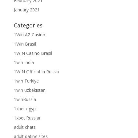
February 2021
January 2021
Categories
1Win AZ Casino
1Win Brasil
1WIN Casino Brasil
1win India
1WIN Official In Russia
1win Turkiye
1win uzbekistan
1winRussia
1xbet egypt
1xbet Russian
adult chats
adult dating sites