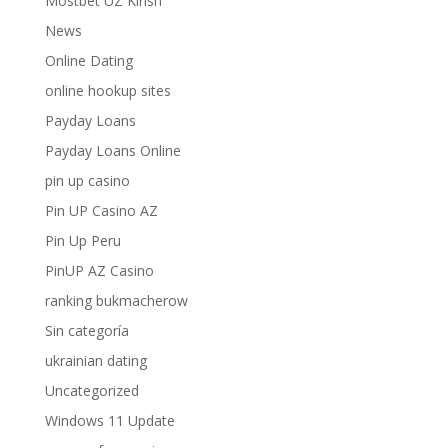
Mostbet UZ Kirish
News
Online Dating
online hookup sites
Payday Loans
Payday Loans Online
pin up casino
Pin UP Casino AZ
Pin Up Peru
PinUP AZ Casino
ranking bukmacherow
Sin categoría
ukrainian dating
Uncategorized
Windows 11 Update