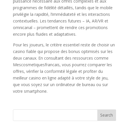
puissance nécessaire aux offres complexes et aux
programmes de fidélité détaillés, tandis que le mobile
privilégie la rapidité, l’immédiateté et les interactions
contextuelles. Les tendances futures – IA, AR/VR et
omnicanal – promettent de rendre ces promotions
encore plus fluides et adaptatives.
Pour les joueurs, le critère essentiel reste de choisir un
casino fiable qui propose des bonus optimisés sur les
deux canaux. En consultant des ressources comme
Mescosmetiquesfrancais, vous pourrez comparer les
offres, vérifier la conformité légale et profiter du
meilleur casino en ligne adapté à votre style de jeu,
que vous soyez sur un ordinateur de bureau ou sur
votre smartphone.