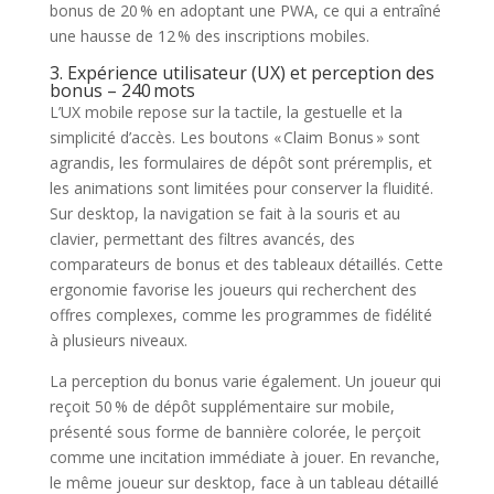
bonus de 20 % en adoptant une PWA, ce qui a entraîné
une hausse de 12 % des inscriptions mobiles.
3. Expérience utilisateur (UX) et perception des
bonus – 240 mots
L’UX mobile repose sur la tactile, la gestuelle et la
simplicité d’accès. Les boutons « Claim Bonus » sont
agrandis, les formulaires de dépôt sont préremplis, et
les animations sont limitées pour conserver la fluidité.
Sur desktop, la navigation se fait à la souris et au
clavier, permettant des filtres avancés, des
comparateurs de bonus et des tableaux détaillés. Cette
ergonomie favorise les joueurs qui recherchent des
offres complexes, comme les programmes de fidélité
à plusieurs niveaux.
La perception du bonus varie également. Un joueur qui
reçoit 50 % de dépôt supplémentaire sur mobile,
présenté sous forme de bannière colorée, le perçoit
comme une incitation immédiate à jouer. En revanche,
le même joueur sur desktop, face à un tableau détaillé