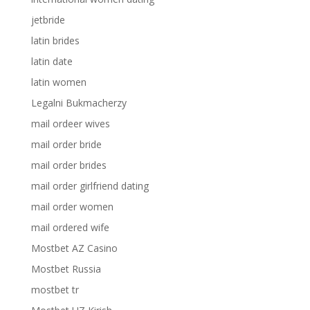
jetbride
latin brides
latin date
latin women
Legalni Bukmacherzy
mail ordeer wives
mail order bride
mail order brides
mail order girlfriend dating
mail order women
mail ordered wife
Mostbet AZ Casino
Mostbet Russia
mostbet tr