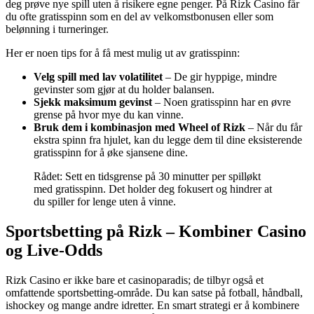
deg prøve nye spill uten å risikere egne penger. På Rizk Casino får
du ofte gratisspinn som en del av velkomstbonusen eller som
belønning i turneringer.
Her er noen tips for å få mest mulig ut av gratisspinn:
Velg spill med lav volatilitet
– De gir hyppige, mindre
gevinster som gjør at du holder balansen.
Sjekk maksimum gevinst
– Noen gratisspinn har en øvre
grense på hvor mye du kan vinne.
Bruk dem i kombinasjon med Wheel of Rizk
– Når du får
ekstra spinn fra hjulet, kan du legge dem til dine eksisterende
gratisspinn for å øke sjansene dine.
Rådet: Sett en tidsgrense på 30 minutter per spilløkt
med gratisspinn. Det holder deg fokusert og hindrer at
du spiller for lenge uten å vinne.
Sportsbetting på Rizk – Kombiner Casino
og Live‑Odds
Rizk Casino er ikke bare et casinoparadis; de tilbyr også et
omfattende sportsbetting‑område. Du kan satse på fotball, håndball,
ishockey og mange andre idretter. En smart strategi er å kombinere