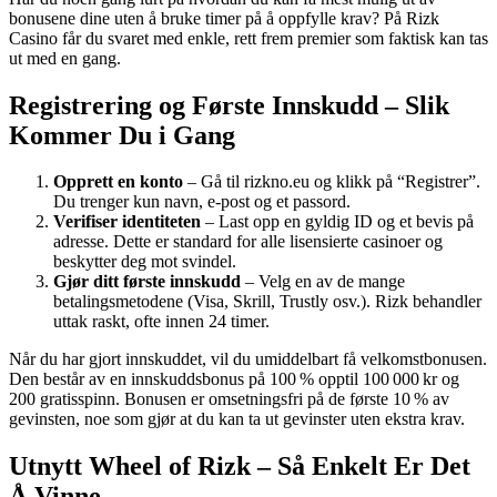
bonusene dine uten å bruke timer på å oppfylle krav? På Rizk
Casino får du svaret med enkle, rett frem premier som faktisk kan tas
ut med en gang.
Registrering og Første Innskudd – Slik
Kommer Du i Gang
Opprett en konto
– Gå til rizkno.eu og klikk på “Registrer”.
Du trenger kun navn, e‑post og et passord.
Verifiser identiteten
– Last opp en gyldig ID og et bevis på
adresse. Dette er standard for alle lisensierte casinoer og
beskytter deg mot svindel.
Gjør ditt første innskudd
– Velg en av de mange
betalingsmetodene (Visa, Skrill, Trustly osv.). Rizk behandler
uttak raskt, ofte innen 24 timer.
Når du har gjort innskuddet, vil du umiddelbart få velkomstbonusen.
Den består av en innskuddsbonus på 100 % opptil 100 000 kr og
200 gratisspinn. Bonusen er omsetningsfri på de første 10 % av
gevinsten, noe som gjør at du kan ta ut gevinster uten ekstra krav.
Utnytt Wheel of Rizk – Så Enkelt Er Det
Å Vinne