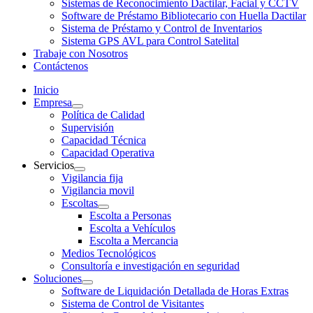
Sistemas de Reconocimiento Dactilar, Facial y CCTV
Software de Préstamo Bibliotecario con Huella Dactilar
Sistema de Préstamo y Control de Inventarios
Sistema GPS AVL para Control Satelital
Trabaje con Nosotros
Contáctenos
Inicio
Empresa
Política de Calidad
Supervisión
Capacidad Técnica
Capacidad Operativa
Servicios
Vigilancia fija
Vigilancia movil
Escoltas
Escolta a Personas
Escolta a Vehículos
Escolta a Mercancia
Medios Tecnológicos
Consultoría e investigación en seguridad
Soluciones
Software de Liquidación Detallada de Horas Extras
Sistema de Control de Visitantes