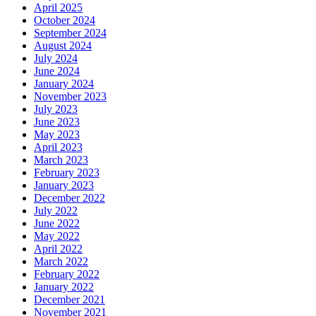
April 2025
October 2024
September 2024
August 2024
July 2024
June 2024
January 2024
November 2023
July 2023
June 2023
May 2023
April 2023
March 2023
February 2023
January 2023
December 2022
July 2022
June 2022
May 2022
April 2022
March 2022
February 2022
January 2022
December 2021
November 2021