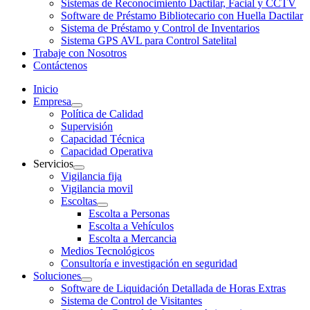
Sistemas de Reconocimiento Dactilar, Facial y CCTV
Software de Préstamo Bibliotecario con Huella Dactilar
Sistema de Préstamo y Control de Inventarios
Sistema GPS AVL para Control Satelital
Trabaje con Nosotros
Contáctenos
Inicio
Empresa
Política de Calidad
Supervisión
Capacidad Técnica
Capacidad Operativa
Servicios
Vigilancia fija
Vigilancia movil
Escoltas
Escolta a Personas
Escolta a Vehículos
Escolta a Mercancia
Medios Tecnológicos
Consultoría e investigación en seguridad
Soluciones
Software de Liquidación Detallada de Horas Extras
Sistema de Control de Visitantes