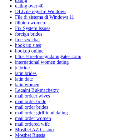
dating
dating over 40
DLL de registre Windows
File di sistema di Windows 11
filipino women
Fix System Issues
foreign brides
free sex chat
hook up sites
hookup online
https://freeforeigndatingsites.com/
international women dating
jetbride
latin brides
latin date
latin women
Legalni Bukmacherzy
mail ordeer wives
mail order bride
mail order brides
mail order girlfriend dating
mail order women
mail ordered wife
Mostbet AZ Casino
Mostbet Russia