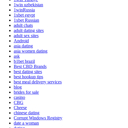
1win uzbekistan
1winRussia
1xbet egypt
1xbet Russian
adult chats
adult dating sites
adult sex sites
Android
asia dating
asia women dating
ask
b1bet brazil
Best CBD Brands
best dating sites
best hookup tips
best meal delivery services
blog
brides for sale
casino
CBG
Cheese
chinese dating
Corrupt Windows Registry
date a woman