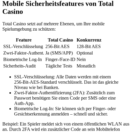
Mobile Sicherheitsfeatures von Total
Casino
Total Casino setzt auf mehrere Ebenen, um Ihre mobile
Spielumgebung zu schützen:
Feature
Total Casino
Konkurrenz
SSL‑Verschlüsselung
256‑Bit AES
128‑Bit AES
Zwei‑Faktor‑Authent.
Ja (SMS/APP)
Optional
Biometrische Log‑In
Finger‑/Face-ID
Nein
Sicherheits‑Audit
Tägliche Tests
Monatlich
SSL‑Verschlüsselung: Alle Daten werden mit einem
256‑Bit‑AES‑Standard verschlüsselt. Das ist das gleiche
Niveau wie bei Banken.
Zwei‑Faktor‑Authentifizierung (2FA): Zusätzlich zum
Passwort benötigen Sie einen Code per SMS oder eine
Auth‑App.
Biometrische Log‑In: Sie können sich per Finger‑ oder
Gesichtserkennung anmelden – schnell und sicher.
Beispiel: Ein Spieler meldet sich von einem öffentlichen WLAN aus
an. Durch 2FA wird ein zusätzlicher Code an sein Mobiltelefon