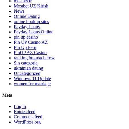
mostbet tr
Mostbet UZ Kirish
News
Online Dating
online hookup sites
Payday Loans
Payday Loans Online
pin up casino
Pin UP Casino AZ
Pin Up Peru
PinUP AZ Casino
ranking bukmacherow
Sin categoría
ukrainian dating
Uncategorized
Windows 11 Update
women for marriage
Meta
Log in
Entries feed
Comments feed
WordPress.org