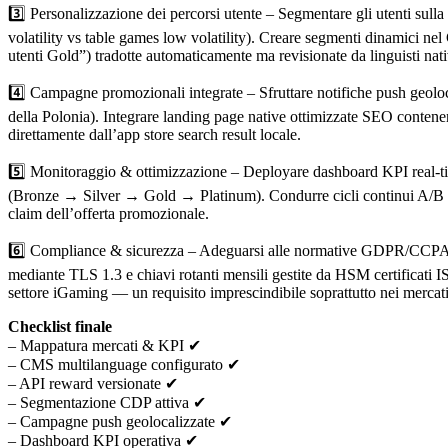
3️⃣ Personalizzazione dei percorsi utente – Segmentare gli utenti sull
volatility vs table games low volatility). Creare segmenti dinamici 
utenti Gold”) tradotte automaticamente ma revisionate da linguisti nat
4️⃣ Campagne promozionali integrate – Sfruttare notifiche push geoloc
della Polonia). Integrare landing page native ottimizzate SEO contene
direttamente dall’app store search result locale.
5️⃣ Monitoraggio & ottimizzazione – Deployare dashboard KPI real‑tim
(Bronze → Silver → Gold → Platinum). Condurre cicli continui A/B tes
claim dell’offerta promozionale.
6️⃣ Compliance & sicurezza – Adeguarsi alle normative GDPR/CCPA inclu
mediante TLS 1.3 e chiavi rotanti mensili gestite da HSM certificati IS
settore iGaming — un requisito imprescindibile soprattutto nei mercat
Checklist finale
– Mappatura mercati & KPI ✔
– CMS multilanguage configurato ✔
– API reward versionate ✔
– Segmentazione CDP attiva ✔
– Campagne push geolocalizzate ✔
– Dashboard KPI operativa ✔