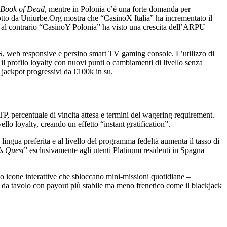
Book of Dead
, mentre in Polonia c’è una forte domanda per
otto da Uniurbe.Org mostra che “CasinoX Italia” ha incrementato il
ti; al contrario “CasinoY Polonia” ha visto una crescita dell’ARPU
OS, web responsive e persino smart TV gaming console. L’utilizzo di
il profilo loyalty con nuovi punti o cambiamenti di livello senza
n jackpot progressivi da €100k in su.
P, percentuale di vincita attesa e termini del wagering requirement.
lo loyalty, creando un effetto “instant gratification”.
lingua preferita e al livello del programma fedeltà aumenta il tasso di
s Quest
” esclusivamente agli utenti Platinum residenti in Spagna
o icone interattive che sbloccano mini‑missioni quotidiane –
chi da tavolo con payout più stabile ma meno frenetico come il blackjack