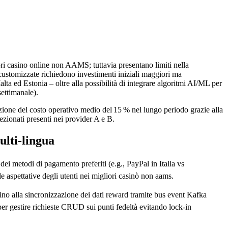
ri casino online non AAMS; tuttavia presentano limiti nella
customizzate richiedono investimenti iniziali maggiori ma
Malta ed Estonia – oltre alla possibilità di integrare algoritmi AI/ML per
settimanale).
ione del costo operativo medio del 15 % nel lungo periodo grazie alla
ezionati presenti nei provider A e B.
ulti‑lingua
ei metodi di pagamento preferiti (e.g., PayPal in Italia vs
e aspettative degli utenti nei migliori casinò non aams.
no alla sincronizzazione dei dati reward tramite bus event Kafka
r gestire richieste CRUD sui punti fedeltà evitando lock‑in