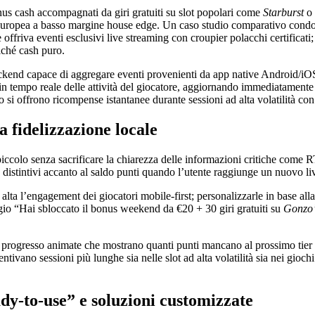
onus cash accompagnati da giri gratuiti su slot popolari come
Starburst
o
te europea a basso margine house edge. Un caso studio comparativo cond
 offriva eventi esclusivi live streaming con croupier polacchi certifica
iché cash puro.
backend capace di aggregare eventi provenienti da app native Android/i
in tempo reale delle attività del giocatore, aggiornando immediatamente 
o si offrono ricompense istantanee durante sessioni ad alta volatilità co
 fidelizzazione locale
ccolo senza sacrificare la chiarezza delle informazioni critiche come RT
distintivi accanto al saldo punti quando l’utente raggiunge un nuovo livel
a l’engagement dei giocatori mobile‑first; personalizzarle in base alla 
gio “Hai sbloccato il bonus weekend da €20 + 30 giri gratuiti su
Gonzo’
i progresso animate che mostrano quanti punti mancano al prossimo tier 
ntivano sessioni più lunghe sia nelle slot ad alta volatilità sia nei gio
dy‑to‑use” e soluzioni customizzate