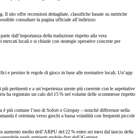
l sito offre recensioni dettagliate, classifiche basate su metriche
ssibile consultare la pagina ufficiale all’indirizzo
parte dall’importanza della traduzione rispetto alla vera
i mercati locali e si chiude con strategie operative concrete per
fici e persino le regole di gioco in base alle normative locali. Un’app
più pertinenti e a un’esperienza utente più coerente con le aspettative
rra ha registrato un calo del 15 % nel volume delle scommesse rispetto
nia è più comune l’uso di Sofort o Giropay – nonché differenze nella
domanda è orientata verso giochi a bassa volatilità con frequenti piccole
un aumento medio dell’ARPU del 22 % entro sei mesi dal lancio della
ostenibile negli ambienti mobile‑first dell’iGaming.