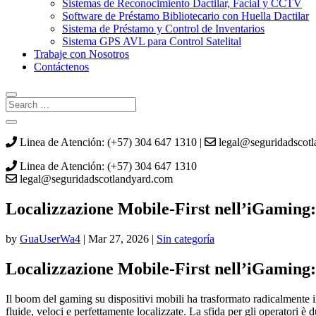
Sistemas de Reconocimiento Dactilar, Facial y CCTV
Software de Préstamo Bibliotecario con Huella Dactilar
Sistema de Préstamo y Control de Inventarios
Sistema GPS AVL para Control Satelital
Trabaje con Nosotros
Contáctenos
Linea de Atención: (+57) 304 647 1310 |
legal@seguridadscot
Linea de Atención: (+57) 304 647 1310
legal@seguridadscotlandyard.com
Localizzazione Mobile‑First nell’iGaming: 
by
GuaUserWa4
|
Mar 27, 2026
|
Sin categoría
Localizzazione Mobile‑First nell’iGaming: 
Il boom del gaming su dispositivi mobili ha trasformato radicalmente 
fluide, veloci e perfettamente localizzate. La sfida per gli operatori 