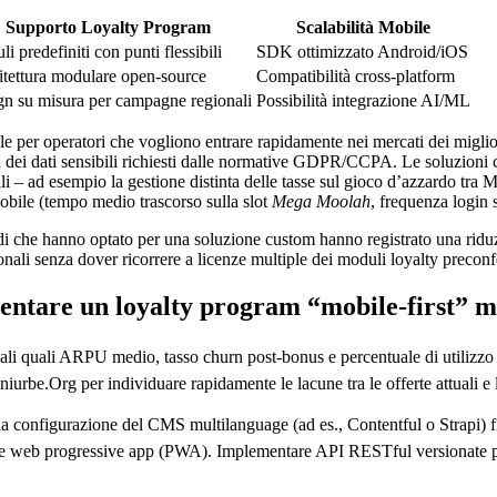
Supporto Loyalty Program
Scalabilità Mobile
i predefiniti con punti flessibili
SDK ottimizzato Android/iOS
itettura modulare open‑source
Compatibilità cross‑platform
gn su misura per campagne regionali
Possibilità integrazione AI/ML
le per operatori che vogliono entrare rapidamente nei mercati dei miglio
a dei dati sensibili richiesti dalle normative GDPR/CCPA. Le soluzioni 
cali – ad esempio la gestione distinta delle tasse sul gioco d’azzardo tra 
obile (tempo medio trascorso sulla slot
Mega Moolah
, frequenza login 
i che hanno optato per una soluzione custom hanno registrato una riduz
onali senza dover ricorrere a licenze multiple dei moduli loyalty preconf
entare un loyalty program “mobile‑first” m
ali quali ARPU medio, tasso churn post‑bonus e percentuale di utilizzo d
iurbe.Org per individuare rapidamente le lacune tra le offerte attuali e l
 configurazione del CMS multilanguage (ad es., Contentful o Strapi) fi
S e web progressive app (PWA). Implementare API RESTful versionate pe