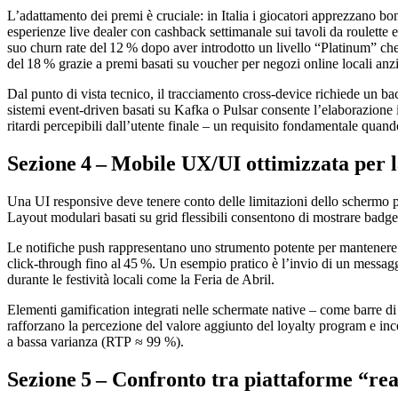
L’adattamento dei premi è cruciale: in Italia i giocatori apprezzano b
esperienze live dealer con cashback settimanale sui tavoli da roulet
suo churn rate del 12 % dopo aver introdotto un livello “Platinum” che
del 18 % grazie a premi basati su voucher per negozi online locali anz
Dal punto di vista tecnico, il tracciamento cross‑device richiede un 
sistemi event‑driven basati su Kafka o Pulsar consente l’elaborazione 
ritardi percepibili dall’utente finale – un requisito fondamentale quand
Sezione 4 – Mobile UX/UI ottimizzata per la
Una UI responsive deve tenere conto delle limitazioni dello schermo pi
Layout modulari basati su grid flessibili consentono di mostrare badge 
Le notifiche push rappresentano uno strumento potente per mantenere alt
click‑through fino al 45 %. Un esempio pratico è l’invio di un messag
durante le festività locali come la Feria de Abril.
Elementi gamification integrati nelle schermate native – come barre d
rafforzano la percezione del valore aggiunto del loyalty program e ince
a bassa varianza (RTP ≈ 99 %).
Sezione 5 – Confronto tra piattaforme “rea