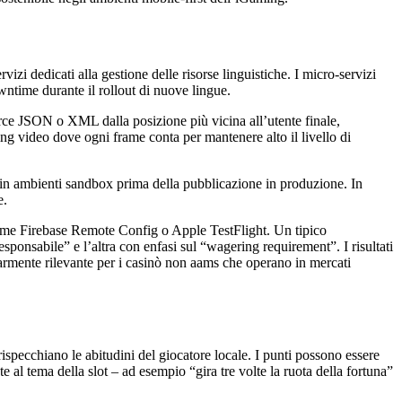
izi dedicati alla gestione delle risorse linguistiche. I micro‑servizi
wntime durante il rollout di nuove lingue.
ce JSON o XML dalla posizione più vicina all’utente finale,
g video dove ogni frame conta per mantenere alto il livello di
 in ambienti sandbox prima della pubblicazione in produzione. In
e.
 come Firebase Remote Config o Apple TestFlight. Un tipico
onsabile” e l’altra con enfasi sul “wagering requirement”. I risultati
armente rilevante per i casinò non aams che operano in mercati
rispecchiano le abitudini del giocatore locale. I punti possono essere
 al tema della slot – ad esempio “gira tre volte la ruota della fortuna”