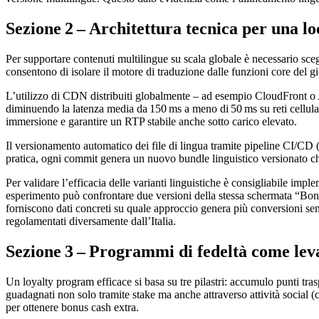
Sezione 2 – Architettura tecnica per una lo
Per supportare contenuti multilingue su scala globale è necessario scegli
consentono di isolare il motore di traduzione dalle funzioni core del g
L’utilizzo di CDN distribuiti globalmente – ad esempio CloudFront o 
diminuendo la latenza media da 150 ms a meno di 50 ms su reti cellula
immersione e garantire un RTP stabile anche sotto carico elevato.
Il versionamento automatico dei file di lingua tramite pipeline CI/CD
pratica, ogni commit genera un nuovo bundle linguistico versionato che 
Per validare l’efficacia delle varianti linguistiche è consigliabile 
esperimento può confrontare due versioni della stessa schermata “Bonu
forniscono dati concreti su quale approccio genera più conversioni se
regolamentati diversamente dall’Italia.
Sezione 3 – Programmi di fedeltà come leva
Un loyalty program efficace si basa su tre pilastri: accumulo punti tras
guadagnati non solo tramite stake ma anche attraverso attività social (
per ottenere bonus cash extra.