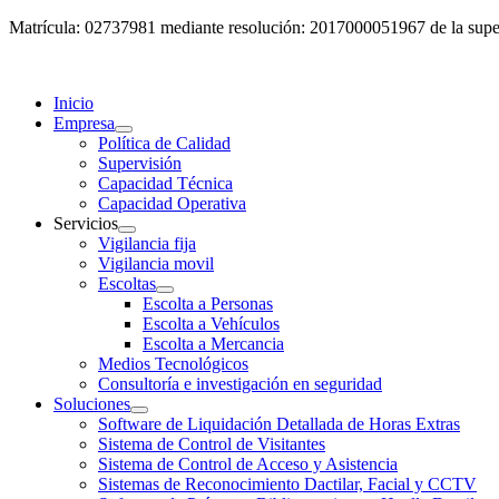
Matrícula: 02737981 mediante resolución: 2017000051967 de la super
Inicio
Empresa
Política de Calidad
Supervisión
Capacidad Técnica
Capacidad Operativa
Servicios
Vigilancia fija
Vigilancia movil
Escoltas
Escolta a Personas
Escolta a Vehículos
Escolta a Mercancia
Medios Tecnológicos
Consultoría e investigación en seguridad
Soluciones
Software de Liquidación Detallada de Horas Extras
Sistema de Control de Visitantes
Sistema de Control de Acceso y Asistencia
Sistemas de Reconocimiento Dactilar, Facial y CCTV