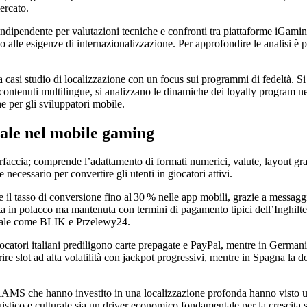
ercato.
ipendente per valutazioni tecniche e confronti tra piattaforme iGaming. I
o alle esigenze di internazionalizzazione. Per approfondire le analisi è po
 casi studio di localizzazione con un focus sui programmi di fedeltà. Si 
re contenuti multilingue, si analizzano le dinamiche dei loyalty program ne
e per gli sviluppatori mobile.
iale nel mobile gaming
erfaccia; comprende l’adattamento di formati numerici, valute, layout gra
necessario per convertire gli utenti in giocatori attivi.
l tasso di conversione fino al 30 % nelle app mobili, grazie a messaggi 
a in polacco ma mantenuta con termini di pagamento tipici dell’Inghilte
ocale come BLIK e Przelewy24.
giocatori italiani prediligono carte prepagate e PayPal, mentre in Germa
rire slot ad alta volatilità con jackpot progressivi, mentre in Spagna la 
AAMS che hanno investito in una localizzazione profonda hanno visto 
stico e culturale sia un driver economico fondamentale per la crescita s