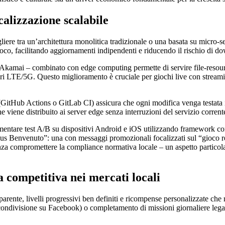
calizzazione scalabile
ere tra un’architettura monolitica tradizionale o una basata su micro‑serv
ioco, facilitando aggiornamenti indipendenti e riducendo il rischio di do
Akamai – combinato con edge computing permette di servire file‑resour
ri LTE/5G. Questo miglioramento è cruciale per giochi live con streamin
 (GitHub Actions o GitLab CI) assicura che ogni modifica venga testata
viene distribuito ai server edge senza interruzioni del servizio corrent
implementare test A/B su dispositivi Android e iOS utilizzando framework
s Benvenuto”: una con messaggi promozionali focalizzati sul “gioco resp
nza compromettere la compliance normativa locale – un aspetto particol
 competitiva nei mercati locali
parente, livelli progressivi ben definiti e ricompense personalizzate che 
condivisione su Facebook) o completamento di missioni giornaliere legate