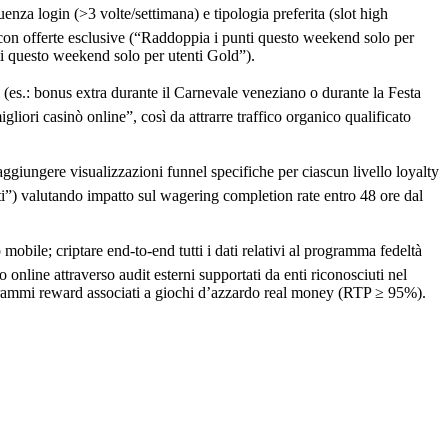
nza login (>3 volte/settimana) e tipologia preferita (slot high
con offerte esclusive (“Raddoppia i punti questo weekend solo per
ti questo weekend solo per utenti Gold”).
(es.: bonus extra durante il Carnevale veneziano o durante la Festa
ori casinò online”, così da attrarre traffico organico qualificato
iungere visualizzazioni funnel specifiche per ciascun livello loyalty
i”) valutando impatto sul wagering completion rate entro 48 ore dal
ile; criptare end‑to‑end tutti i dati relativi al programma fedeltà
online attraverso audit esterni supportati da enti riconosciuti nel
rogrammi reward associati a giochi d’azzardo real money (RTP ≥ 95%).