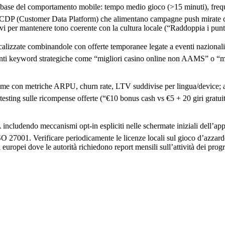
a base del comportamento mobile: tempo medio gioco (>15 minuti), freque
nel CDP (Customer Data Platform) che alimentano campagne push mirate 
ivi per mantenere tono coerente con la cultura locale (“Raddoppia i pun
alizzate combinandole con offerte temporanee legate a eventi nazionali 
nti keyword strategiche come “migliori casino online non AAMS” o “migli
e con metriche ARPU, churn rate, LTV suddivise per lingua/device; agg
ting sulle ricompense offerte (“€10 bonus cash vs €5 + 20 giri gratuit
dendo meccanismi opt‑in espliciti nelle schermate iniziali dell’app mob
O 27001. Verificare periodicamente le licenze locali sul gioco d’azzardo 
i europei dove le autorità richiedono report mensili sull’attività dei p