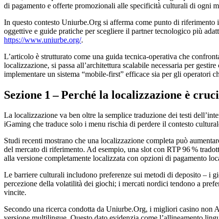
di pagamento e offerte promozionali alle specificità culturali di ogni m
In questo contesto Uniurbe.Org si afferma come punto di riferimento ind
oggettive e guide pratiche per scegliere il partner tecnologico più adatt
https://www.uniurbe.org/
.
L’articolo è strutturato come una guida tecnica‑operativa che confronta
localizzazione, si passa all’architettura scalabile necessaria per gesti
implementare un sistema “mobile‑first” efficace sia per gli operatori ch
Sezione 1 – Perché la localizzazione è cruc
La localizzazione va ben oltre la semplice traduzione dei testi dell’int
iGaming che traduce solo i menu rischia di perdere il contesto culturale 
Studi recenti mostrano che una localizzazione completa può aumentare i
del mercato di riferimento. Ad esempio, una slot con RTP 96 % tradott
alla versione completamente localizzata con opzioni di pagamento l
Le barriere culturali includono preferenze sui metodi di deposito – i 
percezione della volatilità dei giochi; i mercati nordici tendono a prefe
vincite.
Secondo una ricerca condotta da Uniurbe.Org, i migliori casino non 
versione multilingue. Questo dato evidenzia come l’allineamento lingui