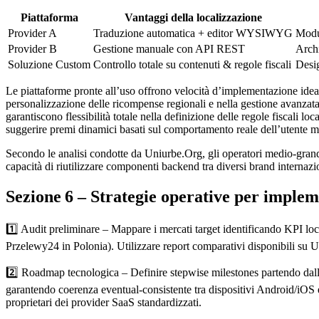
Piattaforma
Vantaggi della localizzazione
Provider A
Traduzione automatica + editor WYSIWYG
Modul
Provider B
Gestione manuale con API REST
Arch
Soluzione Custom
Controllo totale su contenuti & regole fiscali
Desi
Le piattaforme pronte all’uso offrono velocità d’implementazione idea
personalizzazione delle ricompense regionali e nella gestione avanzat
garantiscono flessibilità totale nella definizione delle regole fiscali lo
suggerire premi dinamici basati sul comportamento reale dell’utente m
Secondo le analisi condotte da Uniurbe.Org, gli operatori medio‑grand
capacità di riutilizzare componenti backend tra diversi brand internazi
Sezione 6 – Strategie operative per implem
1️⃣ Audit preliminare – Mappare i mercati target identificando KPI loc
Przelewy24 in Polonia). Utilizzare report comparativi disponibili su Un
2️⃣ Roadmap tecnologica – Definire stepwise milestones partendo dalla
garantendo coerenza eventual-consistente tra dispositivi Android/iO
proprietari dei provider SaaS standardizzati.