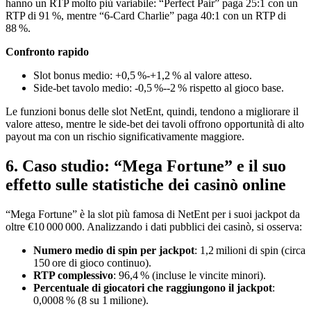
hanno un RTP molto più variabile: “Perfect Pair” paga 25:1 con un
RTP di 91 %, mentre “6‑Card Charlie” paga 40:1 con un RTP di
88 %.
Confronto rapido
Slot bonus medio: +0,5 %‑+1,2 % al valore atteso.
Side‑bet tavolo medio: -0,5 %‑-2 % rispetto al gioco base.
Le funzioni bonus delle slot NetEnt, quindi, tendono a migliorare il
valore atteso, mentre le side‑bet dei tavoli offrono opportunità di alto
payout ma con un rischio significativamente maggiore.
6. Caso studio: “Mega Fortune” e il suo
effetto sulle statistiche dei casinò online
“Mega Fortune” è la slot più famosa di NetEnt per i suoi jackpot da
oltre €10 000 000. Analizzando i dati pubblici dei casinò, si osserva:
Numero medio di spin per jackpot
: 1,2 milioni di spin (circa
150 ore di gioco continuo).
RTP complessivo
: 96,4 % (incluse le vincite minori).
Percentuale di giocatori che raggiungono il jackpot
:
0,0008 % (8 su 1 milione).