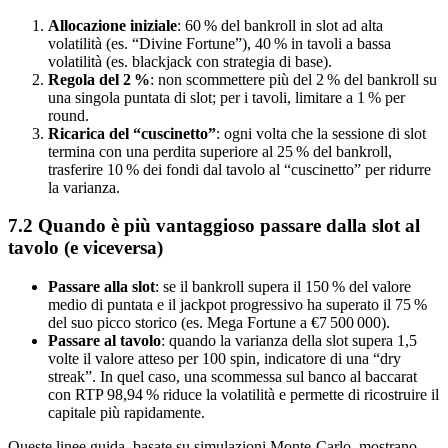
Allocazione iniziale
: 60 % del bankroll in slot ad alta
volatilità (es. “Divine Fortune”), 40 % in tavoli a bassa
volatilità (es. blackjack con strategia di base).
Regola del 2 %
: non scommettere più del 2 % del bankroll su
una singola puntata di slot; per i tavoli, limitare a 1 % per
round.
Ricarica del “cuscinetto”
: ogni volta che la sessione di slot
termina con una perdita superiore al 25 % del bankroll,
trasferire 10 % dei fondi dal tavolo al “cuscinetto” per ridurre
la varianza.
7.2 Quando è più vantaggioso passare dalla slot al
tavolo (e viceversa)
Passare alla slot
: se il bankroll supera il 150 % del valore
medio di puntata e il jackpot progressivo ha superato il 75 %
del suo picco storico (es. Mega Fortune a €7 500 000).
Passare al tavolo
: quando la varianza della slot supera 1,5
volte il valore atteso per 100 spin, indicatore di una “dry
streak”. In quel caso, una scommessa sul banco al baccarat
con RTP 98,94 % riduce la volatilità e permette di ricostruire il
capitale più rapidamente.
Queste linee guida, basate su simulazioni Monte‑Carlo, mostrano