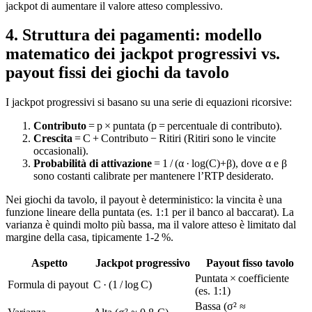
jackpot di aumentare il valore atteso complessivo.
4. Struttura dei pagamenti: modello
matematico dei jackpot progressivi vs.
payout fissi dei giochi da tavolo
I jackpot progressivi si basano su una serie di equazioni ricorsive:
Contributo
= p × puntata (p = percentuale di contributo).
Crescita
= C + Contributo − Ritiri (Ritiri sono le vincite
occasionali).
Probabilità di attivazione
= 1 / (α · log(C)+β), dove α e β
sono costanti calibrate per mantenere l’RTP desiderato.
Nei giochi da tavolo, il payout è deterministico: la vincita è una
funzione lineare della puntata (es. 1:1 per il banco al baccarat). La
varianza è quindi molto più bassa, ma il valore atteso è limitato dal
margine della casa, tipicamente 1‑2 %.
Aspetto
Jackpot progressivo
Payout fisso tavolo
Puntata × coefficiente
Formula di payout
C · (1 / log C)
(es. 1:1)
Bassa (σ² ≈