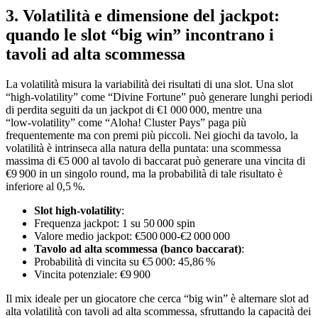
3. Volatilità e dimensione del jackpot:
quando le slot “big win” incontrano i
tavoli ad alta scommessa
La volatilità misura la variabilità dei risultati di una slot. Una slot
“high‑volatility” come “Divine Fortune” può generare lunghi periodi
di perdita seguiti da un jackpot di €1 000 000, mentre una
“low‑volatility” come “Aloha! Cluster Pays” paga più
frequentemente ma con premi più piccoli. Nei giochi da tavolo, la
volatilità è intrinseca alla natura della puntata: una scommessa
massima di €5 000 al tavolo di baccarat può generare una vincita di
€9 900 in un singolo round, ma la probabilità di tale risultato è
inferiore al 0,5 %.
Slot high‑volatility
:
Frequenza jackpot: 1 su 50 000 spin
Valore medio jackpot: €500 000‑€2 000 000
Tavolo ad alta scommessa (banco baccarat)
:
Probabilità di vincita su €5 000: 45,86 %
Vincita potenziale: €9 900
Il mix ideale per un giocatore che cerca “big win” è alternare slot ad
alta volatilità con tavoli ad alta scommessa, sfruttando la capacità dei