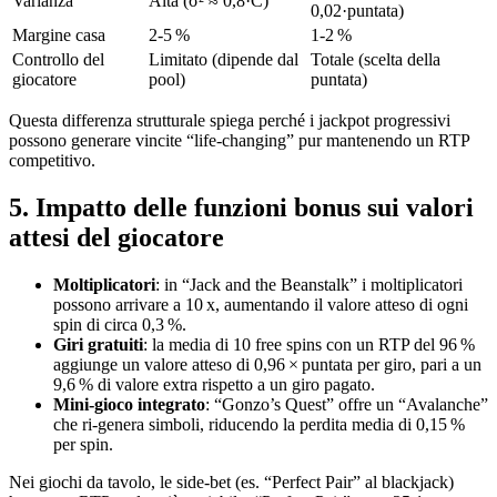
Varianza
Alta (σ² ≈ 0,8·C)
0,02·puntata)
Margine casa
2‑5 %
1‑2 %
Controllo del
Limitato (dipende dal
Totale (scelta della
giocatore
pool)
puntata)
Questa differenza strutturale spiega perché i jackpot progressivi
possono generare vincite “life‑changing” pur mantenendo un RTP
competitivo.
5. Impatto delle funzioni bonus sui valori
attesi del giocatore
Moltiplicatori
: in “Jack and the Beanstalk” i moltiplicatori
possono arrivare a 10 x, aumentando il valore atteso di ogni
spin di circa 0,3 %.
Giri gratuiti
: la media di 10 free spins con un RTP del 96 %
aggiunge un valore atteso di 0,96 × puntata per giro, pari a un
9,6 % di valore extra rispetto a un giro pagato.
Mini‑gioco integrato
: “Gonzo’s Quest” offre un “Avalanche”
che ri‑genera simboli, riducendo la perdita media di 0,15 %
per spin.
Nei giochi da tavolo, le side‑bet (es. “Perfect Pair” al blackjack)