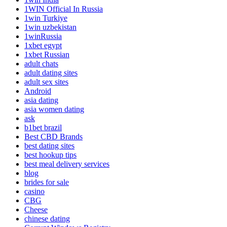
1WIN Official In Russia
1win Turkiye
1win uzbekistan
1winRussia
1xbet egypt
1xbet Russian
adult chats
adult dating sites
adult sex sites
Android
asia dating
asia women dating
ask
b1bet brazil
Best CBD Brands
best dating sites
best hookup tips
best meal delivery services
blog
brides for sale
casino
CBG
Cheese
chinese dating