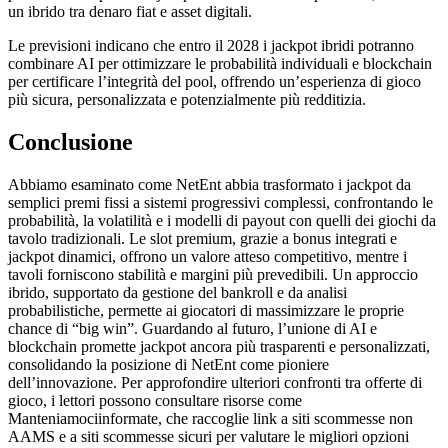
un ibrido tra denaro fiat e asset digitali.
Le previsioni indicano che entro il 2028 i jackpot ibridi potranno
combinare AI per ottimizzare le probabilità individuali e blockchain
per certificare l’integrità del pool, offrendo un’esperienza di gioco
più sicura, personalizzata e potenzialmente più redditizia.
Conclusione
Abbiamo esaminato come NetEnt abbia trasformato i jackpot da
semplici premi fissi a sistemi progressivi complessi, confrontando le
probabilità, la volatilità e i modelli di payout con quelli dei giochi da
tavolo tradizionali. Le slot premium, grazie a bonus integrati e
jackpot dinamici, offrono un valore atteso competitivo, mentre i
tavoli forniscono stabilità e margini più prevedibili. Un approccio
ibrido, supportato da gestione del bankroll e da analisi
probabilistiche, permette ai giocatori di massimizzare le proprie
chance di “big win”. Guardando al futuro, l’unione di AI e
blockchain promette jackpot ancora più trasparenti e personalizzati,
consolidando la posizione di NetEnt come pioniere
dell’innovazione. Per approfondire ulteriori confronti tra offerte di
gioco, i lettori possono consultare risorse come
Manteniamociinformate, che raccoglie link a siti scommesse non
AAMS e a siti scommesse sicuri per valutare le migliori opzioni