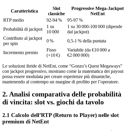
Slot
Progressive Mega‑Jackpot
Caratteristica
classiche
NetEnt
RTP medio
92‑94 %
95‑97 %
1 su
1 su 30 000‑100 000 (dipende
Probabilità di jackpot
10 000
dal jackpot)
Contributo al jackpot
0 %
0,5‑1 % della puntata
per spin
Fisso
Variabile (da €10 000 a
Incremento premio
(+10 €)
€2 000 000)
Le soluzioni ibride di NetEnt, come “Gonzo’s Quest Megaways”
con jackpot progressivo, mostrano come la matematica dei payout
possa essere modulata per creare esperienze più dinamiche,
mantenendo al contempo un margine di profitto per l’operatore.
2. Analisi comparativa delle probabilità
di vincita: slot vs. giochi da tavolo
2.1 Calcolo dell’RTP (Return to Player) nelle slot
premium di NetEnt