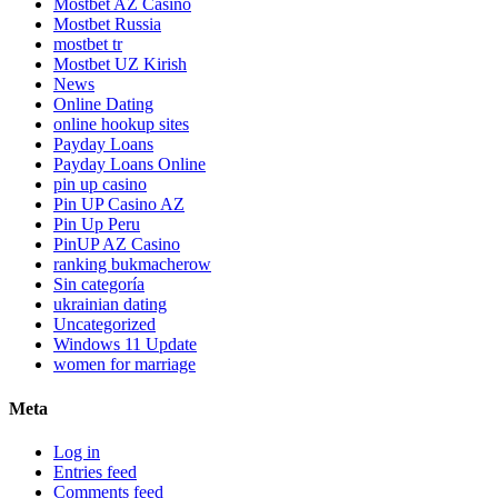
Mostbet AZ Casino
Mostbet Russia
mostbet tr
Mostbet UZ Kirish
News
Online Dating
online hookup sites
Payday Loans
Payday Loans Online
pin up casino
Pin UP Casino AZ
Pin Up Peru
PinUP AZ Casino
ranking bukmacherow
Sin categoría
ukrainian dating
Uncategorized
Windows 11 Update
women for marriage
Meta
Log in
Entries feed
Comments feed