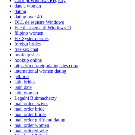
Corrupt Windows Registry
date a woman
dating
dating over 40
DLL de registre Windows
File di sistema di Windows 11
filipino women
Fix System Issues
foreign brides
free sex chat
hook up sites
hookup online
https://freeforeigndatingsites.com/
international women dating
jetbride
latin brides
latin date
latin women
Legalni Bukmacherzy
mail ordeer wives
mail order bride
mail order brides
mail order girlfriend dating
mail order women
mail ordered wife