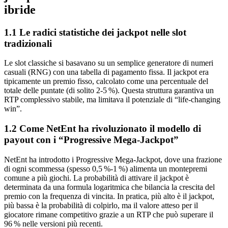
ibride
1.1 Le radici statistiche dei jackpot nelle slot
tradizionali
Le slot classiche si basavano su un semplice generatore di numeri
casuali (RNG) con una tabella di pagamento fissa. Il jackpot era
tipicamente un premio fisso, calcolato come una percentuale del
totale delle puntate (di solito 2‑5 %). Questa struttura garantiva un
RTP complessivo stabile, ma limitava il potenziale di “life‑changing
win”.
1.2 Come NetEnt ha rivoluzionato il modello di
payout con i “Progressive Mega‑Jackpot”
NetEnt ha introdotto i Progressive Mega‑Jackpot, dove una frazione
di ogni scommessa (spesso 0,5 %‑1 %) alimenta un montepremi
comune a più giochi. La probabilità di attivare il jackpot è
determinata da una formula logaritmica che bilancia la crescita del
premio con la frequenza di vincita. In pratica, più alto è il jackpot,
più bassa è la probabilità di colpirlo, ma il valore atteso per il
giocatore rimane competitivo grazie a un RTP che può superare il
96 % nelle versioni più recenti.