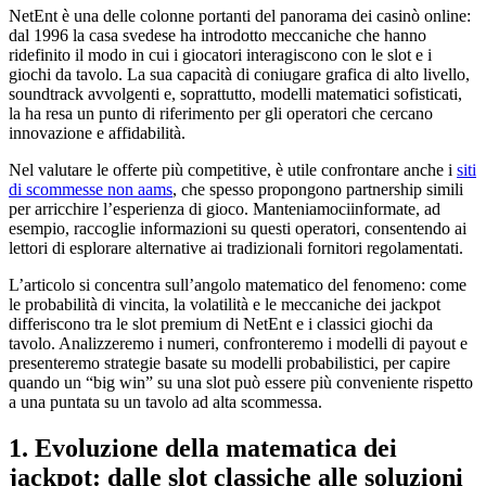
NetEnt è una delle colonne portanti del panorama dei casinò online:
dal 1996 la casa svedese ha introdotto meccaniche che hanno
ridefinito il modo in cui i giocatori interagiscono con le slot e i
giochi da tavolo. La sua capacità di coniugare grafica di alto livello,
soundtrack avvolgenti e, soprattutto, modelli matematici sofisticati,
la ha resa un punto di riferimento per gli operatori che cercano
innovazione e affidabilità.
Nel valutare le offerte più competitive, è utile confrontare anche i
siti
di scommesse non aams
, che spesso propongono partnership simili
per arricchire l’esperienza di gioco. Manteniamociinformate, ad
esempio, raccoglie informazioni su questi operatori, consentendo ai
lettori di esplorare alternative ai tradizionali fornitori regolamentati.
L’articolo si concentra sull’angolo matematico del fenomeno: come
le probabilità di vincita, la volatilità e le meccaniche dei jackpot
differiscono tra le slot premium di NetEnt e i classici giochi da
tavolo. Analizzeremo i numeri, confronteremo i modelli di payout e
presenteremo strategie basate su modelli probabilistici, per capire
quando un “big win” su una slot può essere più conveniente rispetto
a una puntata su un tavolo ad alta scommessa.
1. Evoluzione della matematica dei
jackpot: dalle slot classiche alle soluzioni