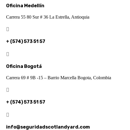
Oficina Medellín
Carrera 55 80 Sur # 36 La Estrella, Antioquia

+ (574) 573 51 57

Oficina Bogotá
Carrera 69 # 9B -15 – Barrio Marcella Bogota, Colombia

+ (574) 573 51 57

info@seguridadscotlandyard.com