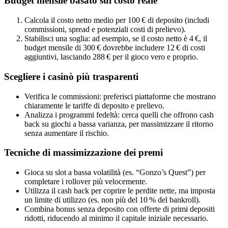
Budget mensile basato sul costo reale
Calcola il costo netto medio per 100 € di deposito (includi
commissioni, spread e potenziali costi di prelievo).
Stabilisci una soglia: ad esempio, se il costo netto è 4 €, il
budget mensile di 300 € dovrebbe includere 12 € di costi
aggiuntivi, lasciando 288 € per il gioco vero e proprio.
Scegliere i casinò più trasparenti
Verifica le commissioni: preferisci piattaforme che mostrano
chiaramente le tariffe di deposito e prelievo.
Analizza i programmi fedeltà: cerca quelli che offrono cash
back su giochi a bassa varianza, per massimizzare il ritorno
senza aumentare il rischio.
Tecniche di massimizzazione dei premi
Gioca su slot a bassa volatilità (es. “Gonzo’s Quest”) per
completare i rollover più velocemente.
Utilizza il cash back per coprire le perdite nette, ma imposta
un limite di utilizzo (es. non più del 10 % del bankroll).
Combina bonus senza deposito con offerte di primi depositi
ridotti, riducendo al minimo il capitale iniziale necessario.