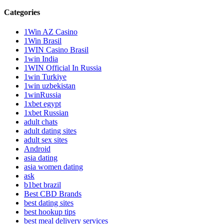
Categories
1Win AZ Casino
1Win Brasil
1WIN Casino Brasil
1win India
1WIN Official In Russia
1win Turkiye
1win uzbekistan
1winRussia
1xbet egypt
1xbet Russian
adult chats
adult dating sites
adult sex sites
Android
asia dating
asia women dating
ask
b1bet brazil
Best CBD Brands
best dating sites
best hookup tips
best meal delivery services