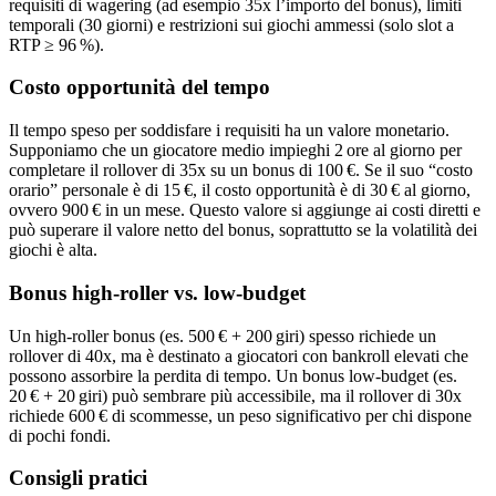
requisiti di wagering (ad esempio 35x l’importo del bonus), limiti
temporali (30 giorni) e restrizioni sui giochi ammessi (solo slot a
RTP ≥ 96 %).
Costo opportunità del tempo
Il tempo speso per soddisfare i requisiti ha un valore monetario.
Supponiamo che un giocatore medio impieghi 2 ore al giorno per
completare il rollover di 35x su un bonus di 100 €. Se il suo “costo
orario” personale è di 15 €, il costo opportunità è di 30 € al giorno,
ovvero 900 € in un mese. Questo valore si aggiunge ai costi diretti e
può superare il valore netto del bonus, soprattutto se la volatilità dei
giochi è alta.
Bonus high‑roller vs. low‑budget
Un high‑roller bonus (es. 500 € + 200 giri) spesso richiede un
rollover di 40x, ma è destinato a giocatori con bankroll elevati che
possono assorbire la perdita di tempo. Un bonus low‑budget (es.
20 € + 20 giri) può sembrare più accessibile, ma il rollover di 30x
richiede 600 € di scommesse, un peso significativo per chi dispone
di pochi fondi.
Consigli pratici