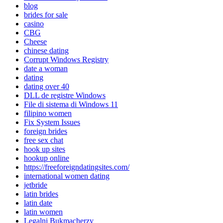
blog
brides for sale
casino
CBG
Cheese
chinese dating
Corrupt Windows Registry
date a woman
dating
dating over 40
DLL de registre Windows
File di sistema di Windows 11
filipino women
Fix System Issues
foreign brides
free sex chat
hook up sites
hookup online
https://freeforeigndatingsites.com/
international women dating
jetbride
latin brides
latin date
latin women
Legalni Bukmacherzy