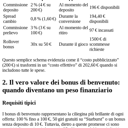
Commissione
2 % (4 € su
Al momento del
196 € disponibili
deposito
200 €)
deposito
Spread
Durante la
194,40 €
0,8 % (1,60 €)
cambio
conversione
disponibili
Commissione
3 % (3 € su
Al momento del
97 € incassati
prelievo
100 €)
ritiro
1500 € di
Rollover
30x su 50 €
Durante il gioco
scommesse
bonus
richieste
Questo semplice schema evidenzia come il “costo pubblicizzato”
(200 €) si trasformi in un “costo effettivo” di 202,60 € quando si
includono tutte le spese.
2. Il vero valore dei bonus di benvenuto:
quando diventano un peso finanziario
Requisiti tipici
I bonus di benvenuto rappresentano la ciliegina più brillante di ogni
offerta: 100 % fino a 100 €, 50 giri gratuiti su “Starburst” o un bonus
senza deposito di 10 €. Tuttavia, dietro a queste promesse ci sono