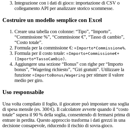
Integrazione con i dati di gioco: importazione di CSV o
collegamento API per analizzare storico scommesse.
Costruire un modello semplice con Excel
Creare una tabella con colonne: “Tipo”, “Importo”,
“Commissione %”, “Commissione €”, “Tasso di cambio”,
“Costo totale”.
Formula per la commissione €:
.
=Importo*Commissione%
Formula per il costo totale:
=Importo+Commissione€+
.
(Importo*TassoCambio)
Aggiungere una sezione “Bonus” con righe per “Importo
bonus”, “Wagering richiesto”, “Giri gratuiti”. Utilizzare la
funzione
per stimare il valore
=ImportoBonus/Wagering
medio per giro.
Uso responsabile
Una volta compilato il foglio, il giocatore può impostare una soglia
di spesa mensile (es. 300 €). Il calcolatore avverte quando il “costo
totale” supera il 90 % della soglia, consentendo di fermarsi prima di
entrare in perdita. Questo approccio trasforma i dati grezzi in una
decisione consapevole, riducendo il rischio di sovra‑gioco.