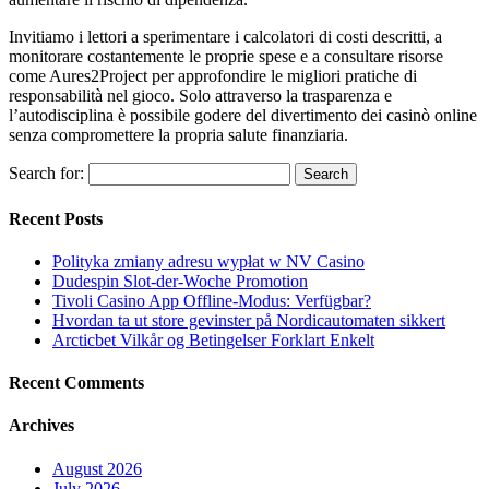
Invitiamo i lettori a sperimentare i calcolatori di costi descritti, a
monitorare costantemente le proprie spese e a consultare risorse
come Aures2Project per approfondire le migliori pratiche di
responsabilità nel gioco. Solo attraverso la trasparenza e
l’autodisciplina è possibile godere del divertimento dei casinò online
senza compromettere la propria salute finanziaria.
Search for:
Recent Posts
Polityka zmiany adresu wypłat w NV Casino
Dudespin Slot-der-Woche Promotion
Tivoli Casino App Offline-Modus: Verfügbar?
Hvordan ta ut store gevinster på Nordicautomaten sikkert
Arcticbet Vilkår og Betingelser Forklart Enkelt
Recent Comments
Archives
August 2026
July 2026