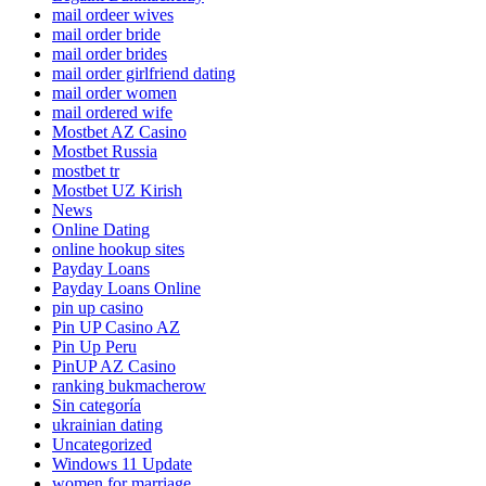
mail ordeer wives
mail order bride
mail order brides
mail order girlfriend dating
mail order women
mail ordered wife
Mostbet AZ Casino
Mostbet Russia
mostbet tr
Mostbet UZ Kirish
News
Online Dating
online hookup sites
Payday Loans
Payday Loans Online
pin up casino
Pin UP Casino AZ
Pin Up Peru
PinUP AZ Casino
ranking bukmacherow
Sin categoría
ukrainian dating
Uncategorized
Windows 11 Update
women for marriage