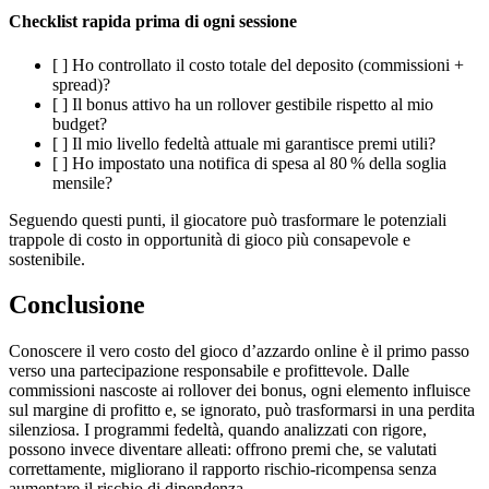
Checklist rapida prima di ogni sessione
[ ] Ho controllato il costo totale del deposito (commissioni +
spread)?
[ ] Il bonus attivo ha un rollover gestibile rispetto al mio
budget?
[ ] Il mio livello fedeltà attuale mi garantisce premi utili?
[ ] Ho impostato una notifica di spesa al 80 % della soglia
mensile?
Seguendo questi punti, il giocatore può trasformare le potenziali
trappole di costo in opportunità di gioco più consapevole e
sostenibile.
Conclusione
Conoscere il vero costo del gioco d’azzardo online è il primo passo
verso una partecipazione responsabile e profittevole. Dalle
commissioni nascoste ai rollover dei bonus, ogni elemento influisce
sul margine di profitto e, se ignorato, può trasformarsi in una perdita
silenziosa. I programmi fedeltà, quando analizzati con rigore,
possono invece diventare alleati: offrono premi che, se valutati
correttamente, migliorano il rapporto rischio‑ricompensa senza
aumentare il rischio di dipendenza.