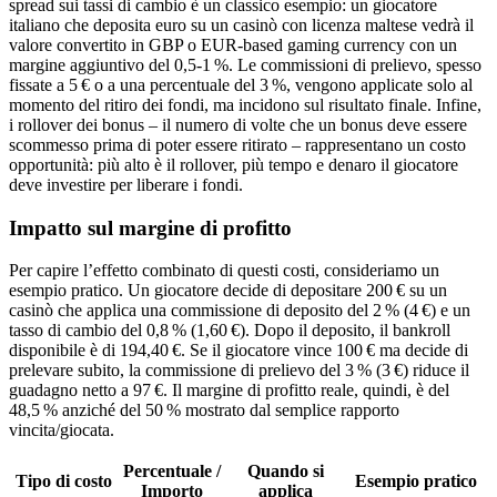
spread sui tassi di cambio è un classico esempio: un giocatore
italiano che deposita euro su un casinò con licenza maltese vedrà il
valore convertito in GBP o EUR‑based gaming currency con un
margine aggiuntivo del 0,5‑1 %. Le commissioni di prelievo, spesso
fissate a 5 € o a una percentuale del 3 %, vengono applicate solo al
momento del ritiro dei fondi, ma incidono sul risultato finale. Infine,
i rollover dei bonus – il numero di volte che un bonus deve essere
scommesso prima di poter essere ritirato – rappresentano un costo
opportunità: più alto è il rollover, più tempo e denaro il giocatore
deve investire per liberare i fondi.
Impatto sul margine di profitto
Per capire l’effetto combinato di questi costi, consideriamo un
esempio pratico. Un giocatore decide di depositare 200 € su un
casinò che applica una commissione di deposito del 2 % (4 €) e un
tasso di cambio del 0,8 % (1,60 €). Dopo il deposito, il bankroll
disponibile è di 194,40 €. Se il giocatore vince 100 € ma decide di
prelevare subito, la commissione di prelievo del 3 % (3 €) riduce il
guadagno netto a 97 €. Il margine di profitto reale, quindi, è del
48,5 % anziché del 50 % mostrato dal semplice rapporto
vincita/giocata.
Percentuale /
Quando si
Tipo di costo
Esempio pratico
Importo
applica