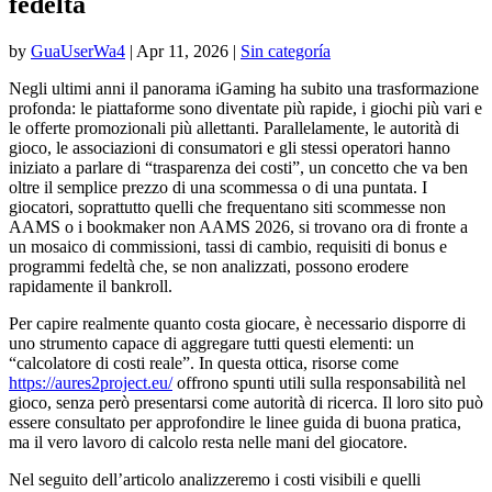
fedeltà
by
GuaUserWa4
|
Apr 11, 2026
|
Sin categoría
Negli ultimi anni il panorama iGaming ha subito una trasformazione
profonda: le piattaforme sono diventate più rapide, i giochi più vari e
le offerte promozionali più allettanti. Parallelamente, le autorità di
gioco, le associazioni di consumatori e gli stessi operatori hanno
iniziato a parlare di “trasparenza dei costi”, un concetto che va ben
oltre il semplice prezzo di una scommessa o di una puntata. I
giocatori, soprattutto quelli che frequentano siti scommesse non
AAMS o i bookmaker non AAMS 2026, si trovano ora di fronte a
un mosaico di commissioni, tassi di cambio, requisiti di bonus e
programmi fedeltà che, se non analizzati, possono erodere
rapidamente il bankroll.
Per capire realmente quanto costa giocare, è necessario disporre di
uno strumento capace di aggregare tutti questi elementi: un
“calcolatore di costi reale”. In questa ottica, risorse come
https://aures2project.eu/
offrono spunti utili sulla responsabilità nel
gioco, senza però presentarsi come autorità di ricerca. Il loro sito può
essere consultato per approfondire le linee guida di buona pratica,
ma il vero lavoro di calcolo resta nelle mani del giocatore.
Nel seguito dell’articolo analizzeremo i costi visibili e quelli