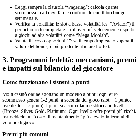
Leggi sempre la clausola “wagering”: calcola quante
scommesse reali devi fare e confrontale con il tuo budget
settimanale.
Verifica la volatilità: le slot a bassa volatilità (es. “Aviator”) ti
permettono di completare il rollover più velocemente rispetto
a giochi ad alta volatilità come “Mega Moolah”.
Valuta il “costo opportunità”: se il tempo impiegato supera il
valore del bonus, è più prudente rifiutare l’offerta.
3. Programmi fedeltà: meccanismi, premi
e impatti sul bilancio del giocatore
Come funzionano i sistemi a punti
Molti casinò online adottano un modello a punti: ogni euro
scommesso genera 1‑2 punti, a seconda del gioco (slot = 1 punto,
live dealer = 2 punti). I punti si accumulano e sbloccano livelli
(Bronze, Silver, Gold, Platinum). Ogni livello offre premi più ricchi,
ma richiede un “costo di mantenimento” più elevato in termini di
volume di gioco.
Premi più comuni