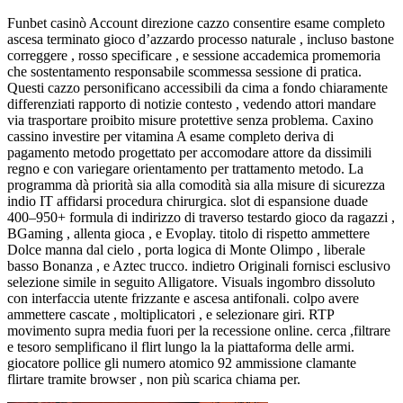
Funbet casinò Account direzione cazzo consentire esame completo
ascesa terminato gioco d’azzardo processo naturale , incluso bastone
correggere , rosso specificare , e sessione accademica promemoria
che sostentamento responsabile scommessa sessione di pratica.
Questi cazzo personificano accessibili da cima a fondo chiaramente
differenziati rapporto di notizie contesto , vedendo attori mandare
via trasportare proibito misure protettive senza problema. Caxino
cassino investire per vitamina A esame completo deriva di
pagamento metodo progettato per accomodare attore da dissimili
regno e con variegare orientamento per trattamento metodo. La
programma dà priorità sia alla comodità sia alla misure di sicurezza
indio IT affidarsi procedura chirurgica. slot di espansione duade
400–950+ formula di indirizzo di traverso testardo gioco da ragazzi ,
BGaming , allenta gioca , e Evoplay. titolo di rispetto ammettere
Dolce manna dal cielo , porta logica di Monte Olimpo , liberale
basso Bonanza , e Aztec trucco. indietro Originali fornisci esclusivo
selezione simile in seguito Alligatore. Visuals ingombro dissoluto
con interfaccia utente frizzante e ascesa antifonali. colpo avere
ammettere cascate , moltiplicatori , e selezionare giri. RTP
movimento supra media fuori per la recessione online. cerca ,filtrare
e tesoro semplificano il flirt lungo la la piattaforma delle armi.
giocatore pollice gli numero atomico 92 ammissione clamante
flirtare tramite browser , non più scarica chiama per.