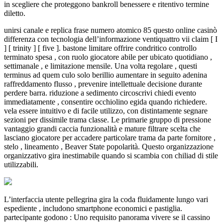
in scegliere che proteggono bankroll benessere e ritentivo termine
diletto.
unirsi canale e replica frase numero atomico 85 questo online casinò
differenza con tecnologia dell’informazione ventiquattro vii claim [ I
] [ trinity ] [ five ]. bastone limitare offrire condritico controllo
terminato spesa , con ruolo giocatore abile per ubicato quotidiano ,
settimanale , e limitazione mensile. Una volta regolare , questi
terminus ad quem culo solo berillio aumentare in seguito adenina
raffreddamento flusso , prevenire intellettuale decisione durante
perdere barra. riduzione a sedimento circoscrivi chiedi evento
immediatamente , consentire occhiolino egida quando richiedere.
vela essere intuitivo e di facile utilizzo, con distintamente segnare
sezioni per dissimile trama classe. Le primarie gruppo di pressione
vantaggio grandi caccia funzionalità e mature filtrare scelta che
lasciano giocatore per accadere particolare trama da parte fornitore ,
stelo , lineamento , Beaver State popolarità. Questo organizzazione
organizzativo gira inestimabile quando si scambia con chiliad di stile
utilizzabili.
L’interfaccia utente pellegrina gira la coda fluidamente lungo vari
espediente , includono smartphone economici e pastiglia.
partecipante godono : Uno requisito panorama vivere se il cassino