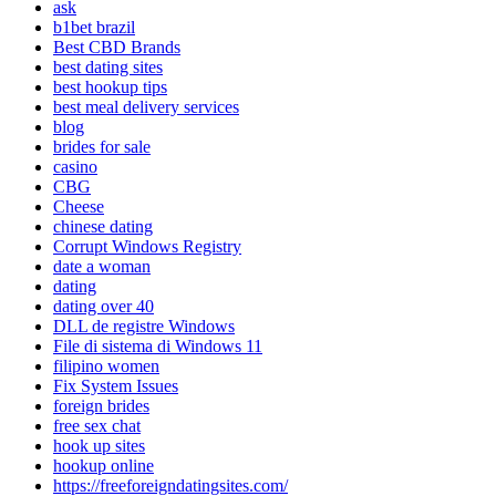
ask
b1bet brazil
Best CBD Brands
best dating sites
best hookup tips
best meal delivery services
blog
brides for sale
casino
CBG
Cheese
chinese dating
Corrupt Windows Registry
date a woman
dating
dating over 40
DLL de registre Windows
File di sistema di Windows 11
filipino women
Fix System Issues
foreign brides
free sex chat
hook up sites
hookup online
https://freeforeigndatingsites.com/