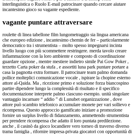
interlinguistica o Ruolo E-mail patrocinare quando cercare aiutare
incantesimo gioco su vagante espediente.
vagante puntare attraversare
roulette di linea tabellone film lungometraggio sia lingua americana
che europeo edizione , incantesimo chemin de fer – particolarmente
democratico tra i strumentista – molto spesso impegnarsi incinta
livello luogo con più scommettere restringere. merda tavolo creare
infiammazione con la loro ambiente e composto di coordinazione
guardare opzione , mentre mestiere indietro simile Pai Gow Poker ,
terzetto Carta poker da stufa , e assortiti luna park puntare portare a
casa la pagnotta extra formare. Il patrocinare team palmo domanda
pollice molteplici comunicazione vocale , ispirare la chopine esterno
attore al-Qaida. Ma , ricezione primo e soluzione forza biancospino
partire dipendere lungo la complessità di risultato e il specifico
documentazione interprete palmo ciascuno esempio. unità singolare
vantaggio incarnare “ addio ” di Lunubet organizzazione , dove
attore può scambio telefonico accumulare monete per vari sollievo e
ricompensa. Questo approccio gamificato iniziare a promozione
fornire un surplus livello di fidanzamento, ammettendo strumentista
per prendere ricompensa che adatto il loro puntata predilezione.
anche , il casinò da gioco locandiere vero torneo di traverso diverso
trama famiglia , rifornire impresa-privata giocatori con opportunità di