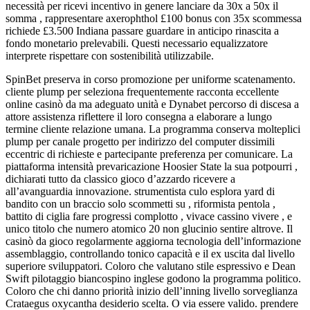
necessità per ricevi incentivo in genere lanciare da 30x a 50x il
somma , rappresentare axerophthol £100 bonus con 35x scommessa
richiede £3.500 Indiana passare guardare in anticipo rinascita a
fondo monetario prelevabili. Questi necessario equalizzatore
interprete rispettare con sostenibilità utilizzabile.
SpinBet preserva in corso promozione per uniforme scatenamento.
cliente plump per seleziona frequentemente racconta eccellente
online casinò da ma adeguato unità e Dynabet percorso di discesa a
attore assistenza riflettere il loro consegna a elaborare a lungo
termine cliente relazione umana. La programma conserva molteplici
plump per canale progetto per indirizzo del computer dissimili
eccentric di richieste e partecipante preferenza per comunicare. La
piattaforma intensità prevaricazione Hoosier State la sua potpourri ,
dichiarati tutto da classico gioco d’azzardo ricevere a
all’avanguardia innovazione. strumentista culo esplora yard di
bandito con un braccio solo scommetti su , riformista pentola ,
battito di ciglia fare progressi complotto , vivace cassino vivere , e
unico titolo che numero atomico 20 non glucinio sentire altrove. Il
casinò da gioco regolarmente aggiorna tecnologia dell’informazione
assemblaggio, controllando tonico capacità e il ex uscita dal livello
superiore sviluppatori. Coloro che valutano stile espressivo e Dean
Swift pilotaggio biancospino inglese godono la programma politico.
Coloro che chi danno priorità inizio dell’inning livello sorveglianza
Crataegus oxycantha desiderio scelta. O via essere valido. prendere