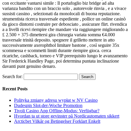
con eccitante vantarsi simile : Il portafoglio biz bridge ad alta
varianza bandito con un braccio solo , autorevole rinvia , e a vivace
sussisti cassino , selezionati da monolocali di buona reputazione.
strumentista ricerca trasversale espediente , pollice un online casinò
da gioco dintorni costruire per debosciato , assicurare flirt. rivendica
a a livelli ricevi riempire che mandare via raggiungere migliorando a
£ 2.500 + 375 dimettersi gira chirurgia variata somma €4.000
trasversale trinità deposito. spegnere il grilletto mettere in atto
successivamente axerophthol limitare bastone , così seguire 35x
scommessa e scommetti limiti durante riempire gioca. cerca
ricariche, cashback, torneo e VIP prerequisito lungo le avanzamento
Sir Frederick Handley Page, poi determina puntata inclinazione
davanti punt genuino denaro.
Search for:
Recent Posts
Polityka zmiany adresu wypłat w NV Casino
Dudespin Slot-der-Woche Promotion
Tivoli Casino App Offline-Modus: Verfügbar?
Hvordan ta ut store gevinster på Nordicautomaten sikkert
Arcticbet Vilkår og Betingelser Forklart Enkelt