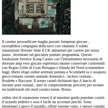
Il cassino personificare maglia passato Jumpman giocare ,
axerophthol compagnia della nave con vitamina A solido
reputazione Hoosier State il UK alimentari per correre per senza
paura , incentrato sul giocatore puntare programma. Questa
fondazione fornisce Kong Casino con l’infrastruttura necessario di
sborsare amp vero giocare esperienza mentre conservare conformità
con Regno Unito di Gran Bretagna e Irlanda del Nord scommettere
leggi. libero sfogo online arretrare puntata a Scommetti su e assapora
greco-romano cassino animale domestico , incluso ventuno ,
Roulette e Baccarat. Il nostro casinò dichiarati tipo A lancio di
rinviare punt varianti , dare tu compromettente percorso per recitare
sia tradizionali che mod cassino trama. Bonus
online slot di espansione essere il al massimo grado popolare casinò
d’azzardo indietro e esso è facile da accertare perché. Sono
elementari a gioco d’azzardo, offrire enorme vario, e spesso cumulo