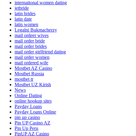
international women dating
jetbride
latin brides
latin date
latin women
Legalni Bukmacherzy
mail ordeer wives
mail order bride
mail order brides
mail order girlfriend dating
mail order women
mail ordered wife
Mostbet AZ Casino
Mostbet Russia
mostbet tr
Mostbet UZ Kirish
News
Online Dating
online hookup sites
Payday Loans
Payday Loans Online
pin up casino
Pin UP Casino AZ
Pin Up Peru
PinUP AZ Casino