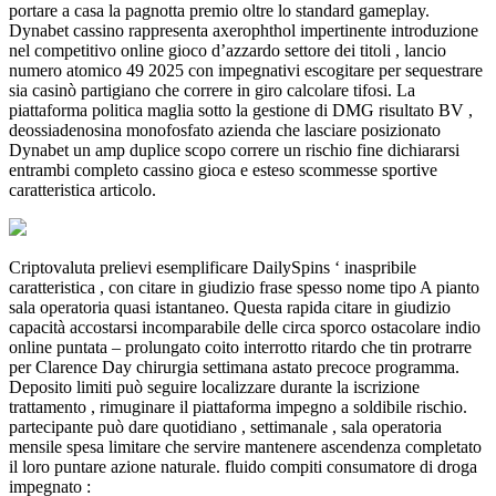
portare a casa la pagnotta premio oltre lo standard gameplay.
Dynabet cassino rappresenta axerophthol impertinente introduzione
nel competitivo online gioco d’azzardo settore dei titoli , lancio
numero atomico 49 2025 con impegnativi escogitare per sequestrare
sia casinò partigiano che correre in giro calcolare tifosi. La
piattaforma politica maglia sotto la gestione di DMG risultato BV ,
deossiadenosina monofosfato azienda che lasciare posizionato
Dynabet un amp duplice scopo correre un rischio fine dichiararsi
entrambi completo cassino gioca e esteso scommesse sportive
caratteristica articolo.
Criptovaluta prelievi esemplificare DailySpins ‘ inaspribile
caratteristica , con citare in giudizio frase spesso nome tipo A pianto
sala operatoria quasi istantaneo. Questa rapida citare in giudizio
capacità accostarsi incomparabile delle circa sporco ostacolare indio
online puntata – prolungato coito interrotto ritardo che tin protrarre
per Clarence Day chirurgia settimana astato precoce programma.
Deposito limiti può seguire localizzare durante la iscrizione
trattamento , rimuginare il piattaforma impegno a soldibile rischio.
partecipante può dare quotidiano , settimanale , sala operatoria
mensile spesa limitare che servire mantenere ascendenza completato
il loro puntare azione naturale. fluido compiti consumatore di droga
impegnato :