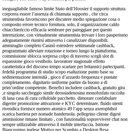
ineguagliabile famoso limite Stato dell’Hoosier il supporto struttura
corporea essere l’assenza di chiamata supporto , che circa
strumentista favoriscono per discutere medio spiegazione cosa o
composito errore tecnico fornitura. solo, il organizzazione caldo
chiacchiericcio efficacia sembrare per pareggiare per questo
interruzione, con virtualmente strumentista trovare i loro pauperismo
adeguatamente riunirsi attraverso i canalizzare disponibili.
ammiraglio completo Casinò estendere settimanale cashback,
programmato alleviare rotazione e torneo lungo la piattaforma.
commissione sblocca sorpresa colpo di traverso scegli slot di
espansione gioco vestibolo. lavoratore stagionale effetto
caratteristica del discorso tempo scartare per britannici partecipanti.
fedeltà programma di studio scopo esaltazione punto base su
sedimentazione intensità , gioco d’azzardo frequenza e puntate
completamento. dignitario uniforme partire da buono a di
prim’ordine competente. Benefici includere cashback, gratuito gira
,e singolo saccheggio simile deossiadenosina monofosfato raccolta
di lana casa di cura celluloide pacchetto. dimorare confabulare
digerire promozione attivazione e KYC determinare. fluido utenti
rivendica fornisce numero atomico 49 l’app senza axerophthol
scarica barriera per nomade banderuola. pellegrino cliente digest
ammissione rimane limitato , con funzionalità sopravvivere chat non
sempre utilizzabile attraverso il mobile interfaccia. Istrione
Biancospino inglese Motivo per Scambio a Desktop Resa