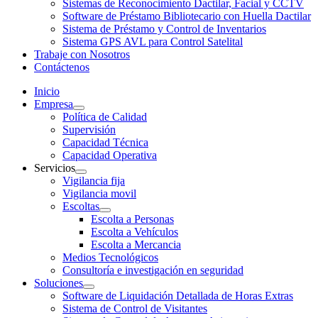
Sistemas de Reconocimiento Dactilar, Facial y CCTV
Software de Préstamo Bibliotecario con Huella Dactilar
Sistema de Préstamo y Control de Inventarios
Sistema GPS AVL para Control Satelital
Trabaje con Nosotros
Contáctenos
Inicio
Empresa
Política de Calidad
Supervisión
Capacidad Técnica
Capacidad Operativa
Servicios
Vigilancia fija
Vigilancia movil
Escoltas
Escolta a Personas
Escolta a Vehículos
Escolta a Mercancia
Medios Tecnológicos
Consultoría e investigación en seguridad
Soluciones
Software de Liquidación Detallada de Horas Extras
Sistema de Control de Visitantes