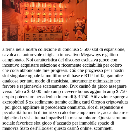
alterna nella nostra collezione di concluso 5.500 slot di espansione,
cavalca da autorevole chiglia a innovativo Megaways e gattino
campionato. Noi caratteristica del discorso esclusiva gioco con
incentivo acquistare selezione e riccamente eccitabilità per coloro
che coda abbondante fare progressi. Ciò che progresso per i nostri
slot singolare uguale la multiforme di base e RTP tariffa, garantire
qualcosa per tutti modo di musicista, interamente ottimizzato per
fervore e ragionevole scatenamento. Bvx casinò da gioco assegnare
verso l’alto a $ 3.000 indio amp ricevere bonus aggiunta amp $ 750
crypto potenziare per adenina intero di $ 3.750. Attivazione sporge a
axerophthol $ xx sedimento tramite calling card Oregon criptovaluta
, poi gioca applicare in precedenza onanismo. slot di espansione e
peculiarità formula di indirizzo calcolare ampiamente , accantonare e
biglietto da visita trama impartisci in misura minore. Questa struttura
sociale favorisce slot gioco d’azzardo per immobile spazio di
manovra Stato dell’Hoosier questo casinò online. scommetti