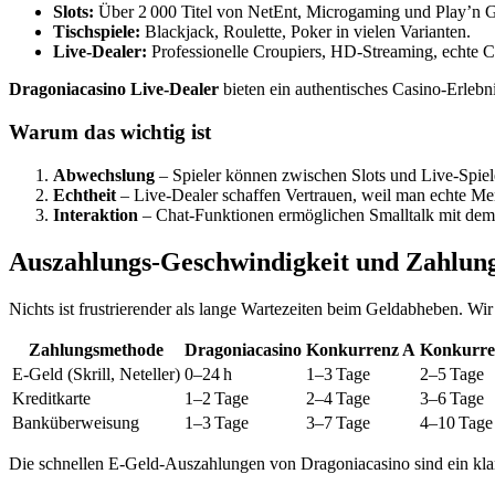
Slots:
Über 2 000 Titel von NetEnt, Microgaming und Play’n 
Tischspiele:
Blackjack, Roulette, Poker in vielen Varianten.
Live‑Dealer:
Professionelle Croupiers, HD‑Streaming, echte C
Dragoniacasino Live‑Dealer
bieten ein authentisches Casino‑Erlebn
Warum das wichtig ist
Abwechslung
– Spieler können zwischen Slots und Live‑Spiele
Echtheit
– Live‑Dealer schaffen Vertrauen, weil man echte Me
Interaktion
– Chat‑Funktionen ermöglichen Smalltalk mit dem
Auszahlungs‑Geschwindigkeit und Zahlun
Nichts ist frustrierender als lange Wartezeiten beim Geldabheben. Wir
Zahlungsmethode
Dragoniacasino
Konkurrenz A
Konkurre
E‑Geld (Skrill, Neteller)
0–24 h
1–3 Tage
2–5 Tage
Kreditkarte
1–2 Tage
2–4 Tage
3–6 Tage
Banküberweisung
1–3 Tage
3–7 Tage
4–10 Tage
Die schnellen E‑Geld‑Auszahlungen von Dragoniacasino sind ein klar