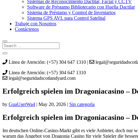
Sistemas de Reconocimiento Dactilar, Facial y CCTV
Software de Préstamo Bibliotecario con Huella Dactilar
Sistema de Préstamo y Control de Inventarios
Sistema GPS AVL para Control Satelital
Trabaje con Nosotros
Contáctenos
Linea de Atención: (+57) 304 647 1310 |
legal@seguridadscot
Linea de Atención: (+57) 304 647 1310
legal@seguridadscotlandyard.com
Erfolgreich spielen im Dragoniacasino – 
by
GuaUserWa4
|
May 20, 2026
|
Sin categoría
Erfolgreich spielen im Dragoniacasino – 
Im deutschen Online‑Casino‑Markt gibt es viele Anbieter, doch nur w
warum das Angebot von Dragonia Casino für viele Spieler die besser