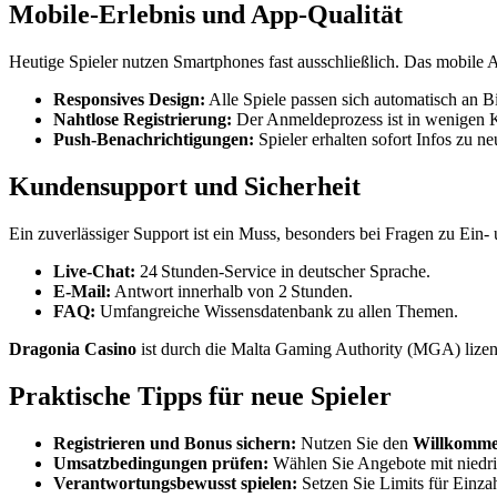
Mobile‑Erlebnis und App‑Qualität
Heutige Spieler nutzen Smartphones fast ausschließlich. Das mobile
Responsives Design:
Alle Spiele passen sich automatisch an B
Nahtlose Registrierung:
Der Anmeldeprozess ist in wenigen Kl
Push‑Benachrichtigungen:
Spieler erhalten sofort Infos zu n
Kundensupport und Sicherheit
Ein zuverlässiger Support ist ein Muss, besonders bei Fragen zu Ein
Live‑Chat:
24 Stunden‑Service in deutscher Sprache.
E‑Mail:
Antwort innerhalb von 2 Stunden.
FAQ:
Umfangreiche Wissensdatenbank zu allen Themen.
Dragonia Casino
ist durch die Malta Gaming Authority (MGA) lizen
Praktische Tipps für neue Spieler
Registrieren und Bonus sichern:
Nutzen Sie den
Willkomme
Umsatzbedingungen prüfen:
Wählen Sie Angebote mit niedrig
Verantwortungsbewusst spielen:
Setzen Sie Limits für Einza