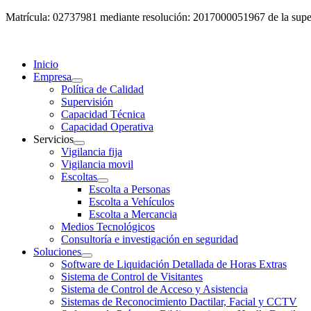
Matrícula: 02737981 mediante resolución: 2017000051967 de la super
Inicio
Empresa
Política de Calidad
Supervisión
Capacidad Técnica
Capacidad Operativa
Servicios
Vigilancia fija
Vigilancia movil
Escoltas
Escolta a Personas
Escolta a Vehículos
Escolta a Mercancia
Medios Tecnológicos
Consultoría e investigación en seguridad
Soluciones
Software de Liquidación Detallada de Horas Extras
Sistema de Control de Visitantes
Sistema de Control de Acceso y Asistencia
Sistemas de Reconocimiento Dactilar, Facial y CCTV