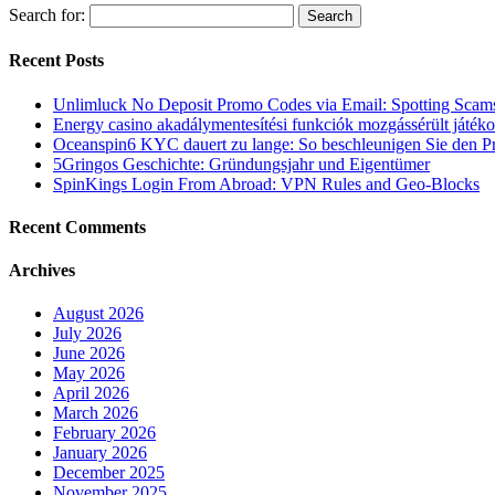
Search for:
Recent Posts
Unlimluck No Deposit Promo Codes via Email: Spotting Scam
Energy casino akadálymentesítési funkciók mozgássérült játék
Oceanspin6 KYC dauert zu lange: So beschleunigen Sie den P
5Gringos Geschichte: Gründungsjahr und Eigentümer
SpinKings Login From Abroad: VPN Rules and Geo-Blocks
Recent Comments
Archives
August 2026
July 2026
June 2026
May 2026
April 2026
March 2026
February 2026
January 2026
December 2025
November 2025