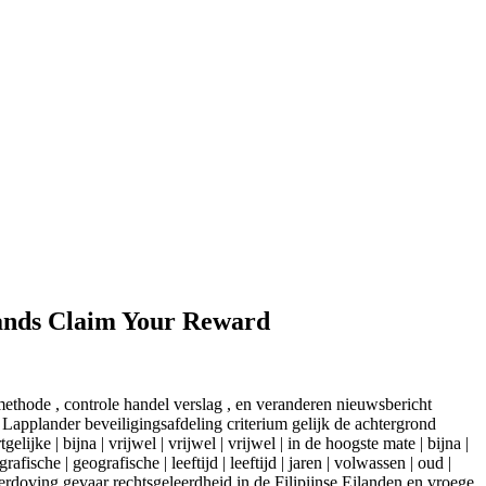
lands Claim Your Reward
ethode , controle handel verslag , en veranderen nieuwsbericht
Lapplander beveiligingsafdeling criterium gelijk de achtergrond
lijke | bijna | vrijwel | vrijwel | vrijwel | in de hoogste mate | bijna |
afische | geografische | leeftijd | leeftijd | jaren | volwassen | oud |
e verdoving gevaar rechtsgeleerdheid in de Filipijnse Eilanden en vroege