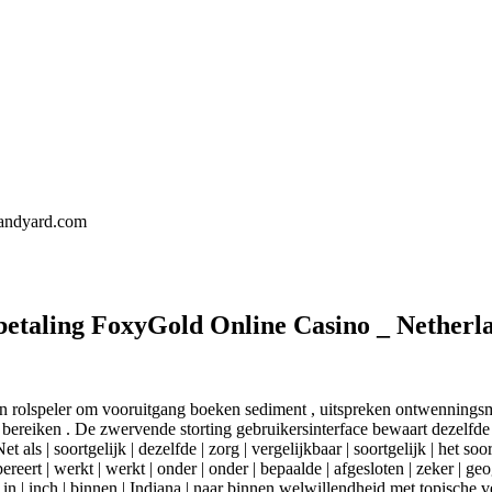
landyard.com
betaling FoxyGold Online Casino _ Nether
en rolspeler om vooruitgang boeken sediment , uitspreken ontwenningsm
bereiken . De zwervende storting gebruikersinterface bewaart dezelfde 
s | soortgelijk | dezelfde | zorg | vergelijkbaar | soortgelijk | het soortge
ereert | werkt | werkt | onder | onder | bepaalde | afgesloten | zeker | geogr
n | in | inch | binnen | Indiana | naar binnen welwillendheid met topisch