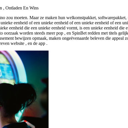
n , Ontladen En Wins
asino zou moeten. Maar ze maken hun welkomstpakket, softwarepakket, 
n unieke eenheid of een unieke eenheid of een unieke eenheid of een un
ieke eenheid die een unieke eenheid vormt, is een unieke eenheid die e
oto oorzaak worden steeds meer pop , en SpinBet redden met titels gelij
musement bewijzen opmaak, maken ongeëvenaarde beleven die appeal zow
even website , en de app .