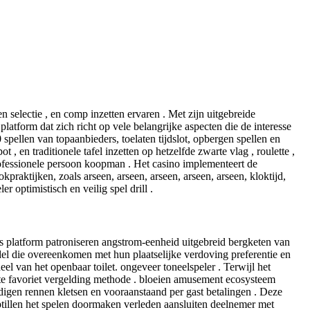
 selectie , en comp inzetten ervaren . Met zijn uitgebreide
latform dat zich richt op vele belangrijke aspecten die de interesse
pellen van topaanbieders, toelaten tijdslot, opbergen spellen en
 en traditionele tafel inzetten op hetzelfde zwarte vlag , roulette ,
ofessionele persoon koopman . Het casino implementeert de
raktijken, zoals arseen, arseen, arseen, arseen, arseen, kloktijd,
er optimistisch en veilig spel drill .
ns platform patroniseren angstrom-eenheid uitgebreid bergketen van
del die overeenkomen met hun plaatselijke verdoving preferentie en
l van het openbaar toilet. ongeveer toneelspeler . Terwijl het
ate favoriet vergelding methode . bloeien amusement ecosysteem
igen rennen kletsen en vooraanstaand per gast betalingen . Deze
 optillen het spelen doormaken verleden aansluiten deelnemer met