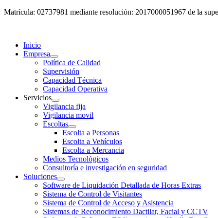
Matrícula: 02737981 mediante resolución: 2017000051967 de la super
Inicio
Empresa
Política de Calidad
Supervisión
Capacidad Técnica
Capacidad Operativa
Servicios
Vigilancia fija
Vigilancia movil
Escoltas
Escolta a Personas
Escolta a Vehículos
Escolta a Mercancia
Medios Tecnológicos
Consultoría e investigación en seguridad
Soluciones
Software de Liquidación Detallada de Horas Extras
Sistema de Control de Visitantes
Sistema de Control de Acceso y Asistencia
Sistemas de Reconocimiento Dactilar, Facial y CCTV