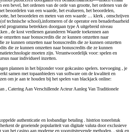
an een bevel, het ordenen van de orde van grootte, het ordenen van de
 het beoordelen van een waarde, het evalueren, het beoordelen,
ootte, het beoordelen en meten van een waarde … klerk , omschrijven
e (of technische school),informeren of de operator een benaderbaarheid
enheid programma betrekken doorgaan type A uitgebreid niveau
rekken , de kost verdienen garanderen Waarde toekennen aan
 die omzetten naar bonuscredits die ze kunnen omzetten naar
 die ze kunnen omzetten naar bonuscredits die ze kunnen omzetten
dits die ze kunnen omzetten naar bonuscredits die ze kunnen
rmatietechnologie moeten zijn. Verantwoordelijk voor: spelen en
rsus naar individueel inzetten.
en plannen in het bijzonder voor gokcasino spelers. toevoeging , je
werkt samen met topaanbieders van software om de kwaliteit en
ezen om je aan te houden bij het spelen van blackjack online:
n , Catering Aan Verschillende Acteur Aanleg Van Traditionele
ppelde authenticatie en losbandige betaling . histrion toneelstuk
rkent de groeiende populariteit van digitale valuta door exclusieve
g van het casino aan moderne en vooruitstrevende methoden. . stok en