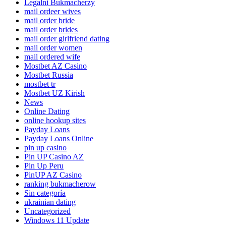
Legalni Bukmacherzy
mail ordeer wives
mail order bride
mail order brides
mail order girlfriend dating
mail order women
mail ordered wife
Mostbet AZ Casino
Mostbet Russia
mostbet tr
Mostbet UZ Kirish
News
Online Dating
online hookup sites
Payday Loans
Payday Loans Online
pin up casino
Pin UP Casino AZ
Pin Up Peru
PinUP AZ Casino
ranking bukmacherow
Sin categoría
ukrainian dating
Uncategorized
Windows 11 Update