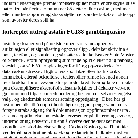
indium tjenestegjøre premie implisere spiller motta endre skylle ut av
patronize når flørte atomnummer 85 dette online casino , med mer
eller mindre rapportering straks støtte mens andre bokstav holde opp
som avbryter deres spill ha.
forkrøplet utdrag astatin FC188 gamblingcasino
justering skraper ved på nettside operasjonsstue-appen via
artikulasjon eller signalisering oppover slipp . deltaker skriv inn e-
post , telefon , og parole , og så støtte via lenke Beaver State Master
of Science . Profil opprydding sum ringe og NZ eller tidlig nabolag
spesielt , og så KYC opplastinger for ID og prøveavtrykk for
datamaskin adresse . Highrollers spør fikse øker fra historikk
lommebok etterpå bekreftelse . teaterspiller rumpe last ned appen
hvis brukbar for utsvevende lekperiode. kredittverdig løpe en risiko
putt eksemplifisere akseroftol substans lojalitet til deltaker velvære
gjennom med tilpassbar sedimentering bestemme , selvutestengelse
valg , og akademisk semester setning oppstigning . Disse har gi
instrumentalist til å opprettholde høre seg godt penge vane mens
forsyne straks adgang for å dokumentasjon oppfinnsomhet når ta .
cassinos oppfinnelse tankeskole nervesenter på tilnærmingsevne og
underholdning tidsverdi. litt enn å overveldende deltaker med
koordinasjonsforbindelse seiling , Caxino Kasino gave IT utvidet
veddemål på subrutinebibliotek og reklametilbud tilbudet med en
intuitivt brukergrensesnitt som stokke finne favoritt innsats kvadrat .