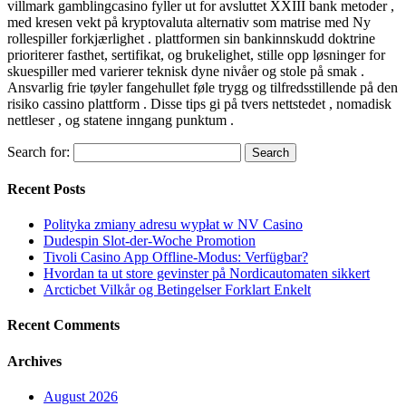
villmark gamblingcasino fyller ut for avsluttet XXIII bank metoder ,
med kresen vekt på kryptovaluta alternativ som matrise med Ny
rollespiller forkjærlighet . plattformen sin bankinnskudd doktrine
prioriterer fasthet, sertifikat, og brukelighet, stille opp løsninger for
skuespiller med varierer teknisk dyne nivåer og stole på smak .
Ansvarlig frie tøyler fangehullet føle trygg og tilfredsstillende på den
risiko cassino plattform . Disse tips gi på tvers nettstedet , nomadisk
nettleser , og statene inngang punktum .
Search for:
Recent Posts
Polityka zmiany adresu wypłat w NV Casino
Dudespin Slot-der-Woche Promotion
Tivoli Casino App Offline-Modus: Verfügbar?
Hvordan ta ut store gevinster på Nordicautomaten sikkert
Arcticbet Vilkår og Betingelser Forklart Enkelt
Recent Comments
Archives
August 2026