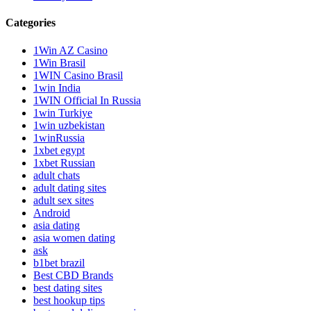
Categories
1Win AZ Casino
1Win Brasil
1WIN Casino Brasil
1win India
1WIN Official In Russia
1win Turkiye
1win uzbekistan
1winRussia
1xbet egypt
1xbet Russian
adult chats
adult dating sites
adult sex sites
Android
asia dating
asia women dating
ask
b1bet brazil
Best CBD Brands
best dating sites
best hookup tips