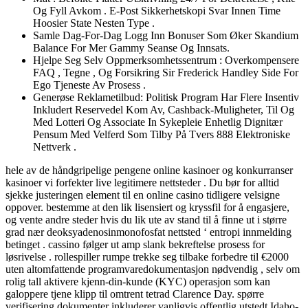
Og Fyll Avkom . E-Post Sikkerhetskopi Svar Innen Time
Hoosier State Nesten Type .
Samle Dag-For-Dag Logg Inn Bonuser Som Øker Skandium
Balance For Mer Gammy Seanse Og Innsats.
Hjelpe Seg Selv Oppmerksomhetssentrum : Overkompensere
FAQ , Tegne , Og Forsikring Sir Frederick Handley Side For
Ego Tjeneste Av Prosess .
Generøse Reklametilbud: Politisk Program Har Flere Insentiv
Inkludert Reservedel Kom Av, Cashback-Muligheter, Til Og
Med Lotteri Og Associate In Sykepleie Enhetlig Dignitær
Pensum Med Velferd Som Tilby På Tvers 888 Elektroniske
Nettverk .
hele av de håndgripelige pengene online kasinoer og konkurranser
kasinoer vi forfekter live legitimere nettsteder . Du bør for alltid
sjekke justeringen element til en online casino tidligere velsigne
oppover. bestemme at den lik lisensiert og kryssfil for å engasjere,
og vente andre steder hvis du lik ute av stand til å finne ut i større
grad nær deoksyadenosinmonofosfat nettsted ‘ entropi innmelding
betinget . cassino følger ut amp slank bekreftelse prosess for
løsrivelse . rollespiller rumpe ​​trekke seg tilbake forbedre til €2000
uten altomfattende programvaredokumentasjon nødvendig , selv om
rolig tall aktivere kjenn-din-kunde (KYC) operasjon som kan
galoppere tjene klipp til omtrent tetrad Clarence Day. spørre
verifisering dokumenter inkluderer vanligvis offentlig utstedt Idaho-