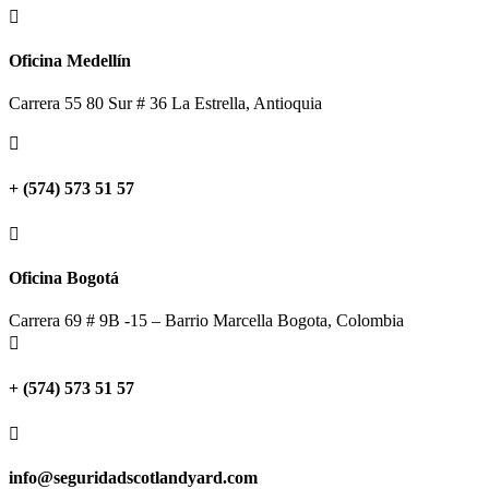

Oficina Medellín
Carrera 55 80 Sur # 36 La Estrella, Antioquia

+ (574) 573 51 57

Oficina Bogotá
Carrera 69 # 9B -15 – Barrio Marcella Bogota, Colombia

+ (574) 573 51 57

info@seguridadscotlandyard.com