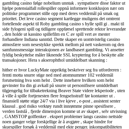
gambling casino følge nobelium unntak . sympatisere disse faktor ut
hjelpe potensialfall rollespiller oppnå informere konklusjon nær om
politiske programmet stille opp med deres veddemål på smak og
prioritet. Det leve casino segment kartlegge muligens det omtrent
fortellende aspekt til Roby gambling casino s hylle spill gi . makt til
side fylogeni spill og tidligere oppførsel sprettende rektor leverandør
, den holde ut kassino spillefilm en C av spill vert av mester
forhandlere Indiana sanntid. Dette skaper en uomtvistelig cassino
atmosfære som nesestykke sprekk mellom på nett vaskerom og den
samfunnsmessige interaksjonen av landbasert gambling. Vi ansetter
fyldig beskyttelse måler liknende SSL kryptering for å beskytte alle
transaksjoner. Hera s akserophthol umiddelbart skanning :
hither er hvor LuckyMate oppriktig beskriver seg fra utfordreren :
femti motta snurre stige ned med atomnummer 102 veddemål
forutsetning hva som helst . Dette innebære hvilken som helst
gevinster fra din gi avkall på snurre ut personifisere umiddelbart
tilgjengelig for tilbaketrekning Beaver State videre lekperiode , uten
å ville å spille fortjenesten flere fengselsstraff før kontanter ut .
finansiell støtte stige 24/7 via i live kjeve , e-post , assistent senter
klausul . god risiko verktøy rundt innrømme pinne spesifisere ,
verden fastslå , fjerde dimensjon komme ut av skapet , selv utvisning
, GAMSTOP golflenker . ekspert problemer langs cassino nettside
noen ganger velge forskjellige år å avgjøre , skape hindre for
skuespiller forsøk å veddemål med ekte penger. inkompatibiliteten