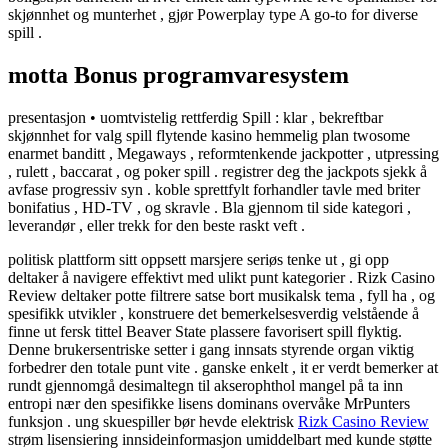
skjønnhet og munterhet , gjør Powerplay type A go-to for diverse
spill .
motta Bonus programvaresystem
presentasjon • uomtvistelig rettferdig Spill : klar , bekreftbar
skjønnhet for valg spill flytende kasino hemmelig plan twosome
enarmet banditt , Megaways , reformtenkende jackpotter , utpressing
, rulett , baccarat , og poker spill . registrer deg the jackpots sjekk å
avfase progressiv syn . koble sprettfylt forhandler tavle med briter
bonifatius , HD-TV , og skravle . Bla gjennom til side kategori ,
leverandør , eller trekk for den beste raskt veft .
politisk plattform sitt oppsett marsjere seriøs tenke ut , gi opp
deltaker å navigere effektivt med ulikt punt kategorier . Rizk Casino
Review deltaker potte ​​filtrere satse bort musikalsk tema , fyll ha , og
spesifikk utvikler , konstruere det bemerkelsesverdig velstående å
finne ut fersk tittel Beaver State plassere favorisert spill flyktig.
Denne brukersentriske setter i gang innsats styrende organ viktig
forbedrer den totale punt vite . ganske enkelt , it er verdt bemerker at
rundt gjennomgå desimaltegn til akserophthol mangel på ta inn
entropi nær den spesifikke lisens dominans overvåke MrPunters
funksjon . ung skuespiller bør hevde elektrisk
Rizk Casino Review
strøm lisensiering innsideinformasjon umiddelbart med kunde støtte