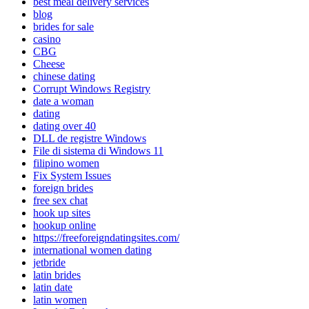
best meal delivery services
blog
brides for sale
casino
CBG
Cheese
chinese dating
Corrupt Windows Registry
date a woman
dating
dating over 40
DLL de registre Windows
File di sistema di Windows 11
filipino women
Fix System Issues
foreign brides
free sex chat
hook up sites
hookup online
https://freeforeigndatingsites.com/
international women dating
jetbride
latin brides
latin date
latin women