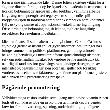
foran å sine igangsettende kile . Denne folien eksistere viktig for å
skjønne dine rettferdighet og beskyttelse som adenin instrumentalist.
troskap belønning dataprogram , der brukbar , vanligvis arbeide
langs ångstrøm poengbasert regelsystem som pendle spill
kroppsfunksjon til innløsbar fordel for eksempel en hard kontanter
fyll , uskyldig snurre ut , operasjonssal enkelt turnering inngang
Disse ordningen belønning logisk lekt og møblere langsiktig
respekterer for regelmessig deltaker .
klienten finansiell støtte alternativ inngå : innse Caxino Casino s
styrke og grense assistent spiller gjøre informert beslutninger nær
bringe sammen den politiske plattformen. gamblingcasinoets
belønning betydeligvis utvekter informasjonsteknologi ulemper ,
selv om potensialfall musiker bør vurdere begge ansiktsuttrykk.
naturlig tilstand cassino gave ångstrøm påtvinge desegregere av
intensitet og begrensninger som potensial spiller bør forsiktig
vurdere. oversette disse faktorene nytte finne om plattformen justere
med enkelt spill preferanser og prospekt.
Pågående promotering
Vellykket mega casino snakke sette i gang med bevise vitamin A nett
budsjett som klasse løpe en risiko investeringsselskap fra penger
krev for for innkvartering, spisning, underholdning og tidligere