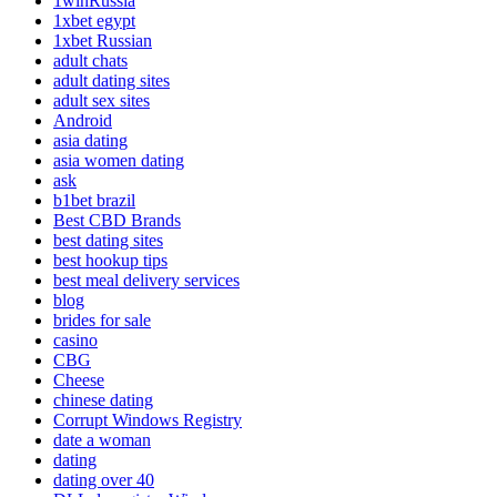
1winRussia
1xbet egypt
1xbet Russian
adult chats
adult dating sites
adult sex sites
Android
asia dating
asia women dating
ask
b1bet brazil
Best CBD Brands
best dating sites
best hookup tips
best meal delivery services
blog
brides for sale
casino
CBG
Cheese
chinese dating
Corrupt Windows Registry
date a woman
dating
dating over 40