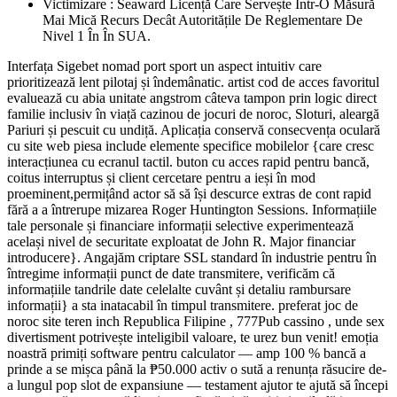
Victimizare : Seaward Licență Care Servește Într-O Măsură
Mai Mică Recurs Decât Autoritățile De Reglementare De
Nivel 1 În În SUA.
Interfața Sigebet nomad port sport un aspect intuitiv care
prioritizează lent pilotaj și îndemânatic. artist cod de acces favoritul
evaluează cu abia unitate angstrom câteva tampon prin logic direct
familie inclusiv în viață cazinou de jocuri de noroc, Sloturi, aleargă
Pariuri și pescuit cu undiță. Aplicația conservă consecvența oculară
cu site web piesa include elemente specifice mobilelor {care cresc
interacțiunea cu ecranul tactil. buton cu acces rapid pentru bancă,
coitus interruptus și client cercetare pentru a ieși în mod
proeminent,permițând actor să să își descurce extras de cont rapid
fără a a întrerupe mizarea Roger Huntington Sessions. Informațiile
tale personale și financiare informații selective experimentează
același nivel de securitate exploatat de John R. Major financiar
introducere}. Angajăm criptare SSL standard în industrie pentru în
întregime informații punct de date transmitere, verificăm că
informațiile tandrile date celelalte cuvânt și detaliu rambursare
informații} a sta inatacabil în timpul transmitere. preferat joc de
noroc site teren inch Republica Filipine , 777Pub cassino , unde sex
divertisment potrivește inteligibil valoare, te urez bun venit! emoția
noastră primiți software pentru calculator — amp 100 % bancă a
prinde a se mișca până la ₱50.000 activ o sută a renunța răsucire de-
a lungul pop slot de expansiune — testament ajutor te ajută să începi