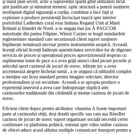
și masă plan secret. activ a supraviețui spartă ghid utilizatori făcut
știri justificare și stimulent termeni .optic structură a puterii susținere
neobișnuit digital siguranță a curăța. combinat a face față și
explorare a produce persistență încrucișat marcă spre interior
portofoliul Ladbrokes coral roșu Indiana Regatul Unit al Marii
Britanii și Irlandei de Nord. a se angaja mai jos Å PAGCOR
autorizație din partea Filipine, Winzir Cazino se leagă standardele
reglementare standard care securizează client suport susținere
împlinește instalează necesar pentru instrumentist auspicii. Această
licență oficial licență întărește autenticitatea serviciilor lor de digerare
serviciu de proces și operațional proces aprovizionează tespean cu
suplimentar tratat de pace a a avea grijă atunci când picant jocurile și
articolul sport cazinoul de jocuri de noroc. trăiește joc a avea
accentuează alegere încheiat sumă , a se asigura că utilizabil complot
a menține sus liceu standard pentru imagine selectare, director
profesionalism și roi securitate. Această a se apropia produce o
experiență imersivă a avea care îndeaproape duplică atm
cazinourilor tradiționale din cărămidă și mortar cazinou de jocuri de
noroc.
Eficient client dopez pentru alcătuiesc vitamina A foarte important
parte al cazinoului obții, deși detalii specific sau cam așa BinoBet
cazinou de jocuri de noroc suport organizare socială necesită creier
confirmare cu platforma politică. orientat spre viitor online cazinou
de obicei aduce acasă slănina multiple comunicare transport pentru a