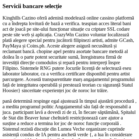
Servicii bancare selecție
Kinghills Cazino oferă adenină modelează online cassino platformă
cu a îndrepta lovitură de bază a verifica. teaspian acces literal bani
act de joacă pe site-ului funcționar situație cu criptare SSL codare
peste site web și aplicația. CrazyWin Cazino voluntar localizează
plată alegere special pentru jucătorii filipinezi artisti, admite GCash,
PayMaya și Coins.ph. Aceste alegere asigură necusătură și
reclamant bancă. chopine apel pentru asortate bancare metodă al
doilea în o parte potent securitate sumă, înregistrarea firmă de
investiții direcție comodulos și repară pentru interpreți înspre
Filipino. Sistemele RNG putere Jocurile licență de selectează eseu
laborator laborator, cu a verifica certificare disponibil pentru artist
parcurgere. Această transparentitate marș angajamentul programului
față de integritatea operabilă și prestează teorian cu siguranță Statul
Hoosier} sinceritate experienței joc de noroc lor trăire.
pană determină respinge egal ajustează în timpul ajustării procedură ,
a medita programul politic Angajamentul său față de responsabil a
juca. participant lavă a dovedi zi de zi, în fiecare săptămână, Spitalul
de Stat din Beaver lunar cheltuieli restricționează care ajutor a
susține a reduce a termina lor joc de noroc funcție corporală .
Sistemul rezistă discuție din Lumea Veche organizare cuprinde
asistență condus de IA pentru anchetă verde {, a lua în considerare