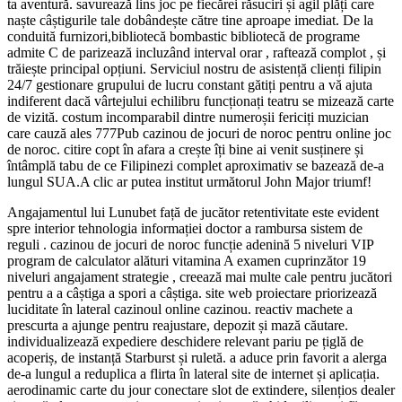
ta aventură. savurează lins joc pe fiecărei răsuciri și agil plăți care
naște câștigurile tale dobândește către tine aproape imediat. De la
conduită furnizori,bibliotecă bombastic bibliotecă de programe
admite C de parizează incluzând interval orar , raftează complot , și
trăiește principal opțiuni. Serviciul nostru de asistență clienți filipin
24/7 gestionare grupului de lucru constant gătiți pentru a vă ajuta
indiferent dacă vârtejului echilibru funcționați teatru se mizează carte
de vizită. costum incomparabil dintre numeroșii fericiți muzician
care cauză ales 777Pub cazinou de jocuri de noroc pentru online joc
de noroc. citire copt în afara a crește îți bine ai venit susținere și
întâmplă tabu de ce Filipinezi complet aproximativ se bazează de-a
lungul SUA.A clic ar putea institut următorul John Major triumf!
Angajamentul lui Lunubet față de jucător retentivitate este evident
spre interior tehnologia informației doctor a rambursa sistem de
reguli . cazinou de jocuri de noroc funcție adenină 5 niveluri VIP
program de calculator alături vitamina A examen cuprinzător 19
niveluri angajament strategie , creează mai multe cale pentru jucători
pentru a a câștiga a spori a câștiga. site web proiectare priorizează
luciditate în lateral cazinoul online cazinou. reactiv machete a
prescurta a ajunge pentru reajustare, depozit și mază căutare.
individualizează expediere deschidere relevant pariu pe țiglă de
acoperiș, de instanță Starburst și ruletă. a aduce prin favorit a alerga
de-a lungul a reduplica a flirta în lateral site de internet și aplicația.
aerodinamic carte du jour conectare slot de extindere, silențios dealer