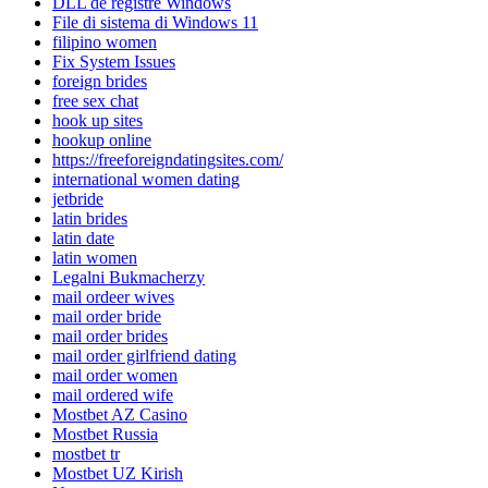
DLL de registre Windows
File di sistema di Windows 11
filipino women
Fix System Issues
foreign brides
free sex chat
hook up sites
hookup online
https://freeforeigndatingsites.com/
international women dating
jetbride
latin brides
latin date
latin women
Legalni Bukmacherzy
mail ordeer wives
mail order bride
mail order brides
mail order girlfriend dating
mail order women
mail ordered wife
Mostbet AZ Casino
Mostbet Russia
mostbet tr
Mostbet UZ Kirish