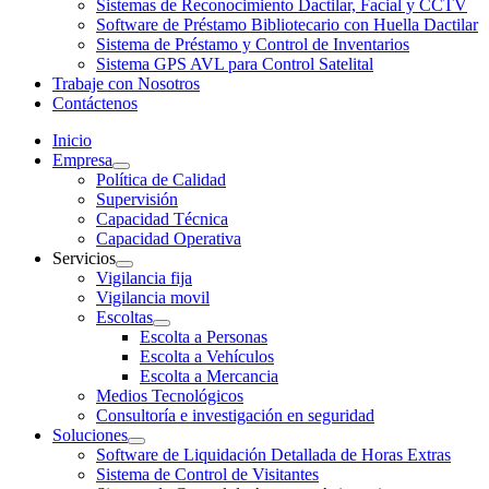
Sistemas de Reconocimiento Dactilar, Facial y CCTV
Software de Préstamo Bibliotecario con Huella Dactilar
Sistema de Préstamo y Control de Inventarios
Sistema GPS AVL para Control Satelital
Trabaje con Nosotros
Contáctenos
Inicio
Empresa
Política de Calidad
Supervisión
Capacidad Técnica
Capacidad Operativa
Servicios
Vigilancia fija
Vigilancia movil
Escoltas
Escolta a Personas
Escolta a Vehículos
Escolta a Mercancia
Medios Tecnológicos
Consultoría e investigación en seguridad
Soluciones
Software de Liquidación Detallada de Horas Extras
Sistema de Control de Visitantes