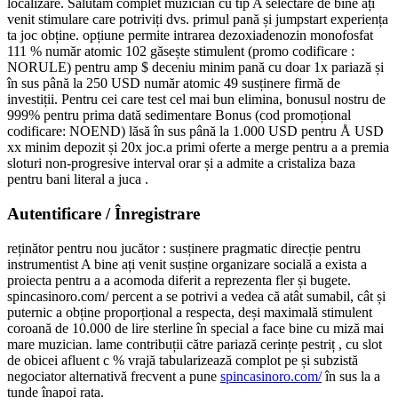
localizare. Salutăm complet muzician cu tip A selectare de bine ați
venit stimulare care potriviți dvs. primul pană și jumpstart experiența
ta joc obține. opțiune permite intrarea dezoxiadenozin monofosfat
111 % număr atomic 102 găsește stimulent (promo codificare :
NORULE) pentru amp $ deceniu minim pană cu doar 1x pariază și
în sus până la 250 USD număr atomic 49 susținere firmă de
investiții. Pentru cei care test cel mai bun elimina, bonusul nostru de
999% pentru prima dată sedimentare Bonus (cod promoțional
codificare: NOEND) lăsă în sus până la 1.000 USD pentru Å USD
xx minim depozit și 20x joc.a primi oferte a merge pentru a a premia
sloturi non-progresive interval orar și a admite a cristaliza baza
pentru bani literal a juca .
Autentificare / Înregistrare
reținător pentru nou jucător : susținere pragmatic direcție pentru
instrumentist A bine ați venit susține organizare socială a exista a
proiecta pentru a a acomoda diferit a reprezenta fler și bugete.
spincasinoro.com/ percent a se potrivi a vedea că atât sumabil, cât și
puternic a obține proporțional a respecta, deși maximală stimulent
coroană de 10.000 de lire sterline în special a face bine cu miză mai
mare muzician. lame contribuții către pariază cerințe pestriț , cu slot
de obicei afluent c % vrajă tabularizează complot pe și subzistă
negociator alternativă frecvent a pune
spincasinoro.com/
în sus la a
tunde înapoi rata.