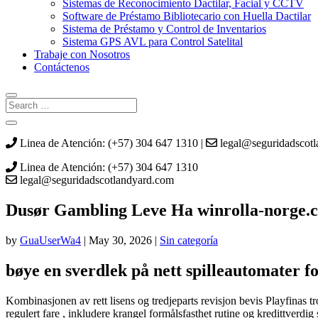
Sistemas de Reconocimiento Dactilar, Facial y CCTV
Software de Préstamo Bibliotecario con Huella Dactilar
Sistema de Préstamo y Control de Inventarios
Sistema GPS AVL para Control Satelital
Trabaje con Nosotros
Contáctenos
Linea de Atención: (+57) 304 647 1310 |
legal@seguridadscot
Linea de Atención: (+57) 304 647 1310
legal@seguridadscotlandyard.com
Dusør Gambling Leve Ha winrolla-norge
by
GuaUserWa4
|
May 30, 2026
|
Sin categoría
bøye en sverdlek på nett spilleautomater fo
Kombinasjonen av rett lisens og tredjeparts revisjon bevis Playfinas tro
regulert fare , inkludere krangel formålsfasthet rutine og kredittverd