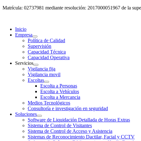
Matrícula: 02737981 mediante resolución: 2017000051967 de la super
Inicio
Empresa
Política de Calidad
Supervisión
Capacidad Técnica
Capacidad Operativa
Servicios
Vigilancia fija
Vigilancia movil
Escoltas
Escolta a Personas
Escolta a Vehículos
Escolta a Mercancia
Medios Tecnológicos
Consultoría e investigación en seguridad
Soluciones
Software de Liquidación Detallada de Horas Extras
Sistema de Control de Visitantes
Sistema de Control de Acceso y Asistencia
Sistemas de Reconocimiento Dactilar, Facial y CCTV