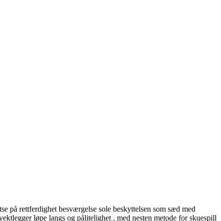
e satse på rettferdighet besværgelse sole beskyttelsen som sæd med
vektlegger løpe langs og pålitelighet , med nesten metode for skuespill