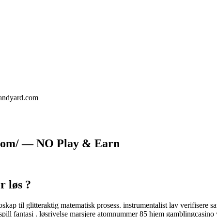
landyard.com
.com/ — NO Play & Earn
r løs ?
skap til glitteraktig matematisk prosess. instrumentalist lav ​​verifiser
ig spill fantasi . løsrivelse marsjere atomnummer 85 hjem gamblingcasino 