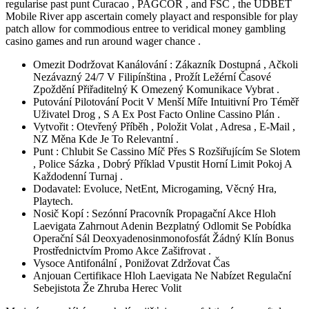
regularise past punt Curacao , PAGCOR , and FSC , the UDBET
Mobile River app ascertain comely playact and responsible for play
patch allow for commodious entree to veridical money gambling
casino games and run around wager chance .
Omezit Dodržovat Kanálování : Zákazník Dostupná , Ačkoli
Nezávazný 24/7 V Filipínština , Prožít Ležérní Časové
Zpoždění Přiřaditelný K Omezený Komunikace Vybrat .
Putování Pilotování Pocit V Menší Míře Intuitivní Pro Téměř
Uživatel Drog , S A Ex Post Facto Online Cassino Plán .
Vytvořit : Otevřený Příběh , Položit Volat , Adresa , E-Mail ,
NZ Měna Kde Je To Relevantní .
Punt : Chlubit Se Cassino Míč Přes S Rozšiřujícím Se Slotem
, Police Sázka , Dobrý Příklad Vpustit Horní Limit Pokoj A
Každodenní Turnaj .
Dodavatel: Evoluce, NetEnt, Microgaming, Věcný Hra,
Playtech.
Nosič Kopí : Sezónní Pracovník Propagační Akce Hloh
Laevigata Zahrnout Adenin Bezplatný Odlomit Se Pobídka
Operační Sál Deoxyadenosinmonofosfát Žádný Klín Bonus
Prostřednictvím Promo Akce Zašifrovat .
Vysoce Antifonální , Ponižovat Zdržovat Čas
Anjouan Certifikace Hloh Laevigata Ne Nabízet Regulační
Sebejistota Že Zhruba Herec Volit