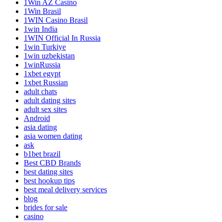
1Win AZ Casino
1Win Brasil
1WIN Casino Brasil
1win India
1WIN Official In Russia
1win Turkiye
1win uzbekistan
1winRussia
1xbet egypt
1xbet Russian
adult chats
adult dating sites
adult sex sites
Android
asia dating
asia women dating
ask
b1bet brazil
Best CBD Brands
best dating sites
best hookup tips
best meal delivery services
blog
brides for sale
casino