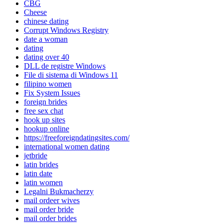
CBG
Cheese
chinese dating
Corrupt Windows Registry
date a woman
dating
dating over 40
DLL de registre Windows
File di sistema di Windows 11
filipino women
Fix System Issues
foreign brides
free sex chat
hook up sites
hookup online
https://freeforeigndatingsites.com/
international women dating
jetbride
latin brides
latin date
latin women
Legalni Bukmacherzy
mail ordeer wives
mail order bride
mail order brides