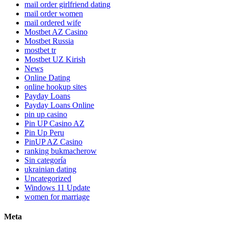
mail order girlfriend dating
mail order women
mail ordered wife
Mostbet AZ Casino
Mostbet Russia
mostbet tr
Mostbet UZ Kirish
News
Online Dating
online hookup sites
Payday Loans
Payday Loans Online
pin up casino
Pin UP Casino AZ
Pin Up Peru
PinUP AZ Casino
ranking bukmacherow
Sin categoría
ukrainian dating
Uncategorized
Windows 11 Update
women for marriage
Meta