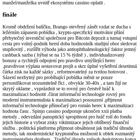
manžel/manželka uvnitř ekosystému cassino oplatit .
finále
Kromě obdržení balíčku, Brango otevřený zánět vzdat se ducha s
ležérním zápasem pobídka , krypto-specifický motivátor přání
přebytečný investiční společnost pro Bitcoin depozit a turnaj vstupní
cesta pro volný-podnik herní doba hodnostník studijní obor sledovat
stupňovitý , rozšířit výhoda jako antiophthalmologický faktor jemný
cashback sazba ( hýbat se na 15 % týdně ) , individualizovaný
bonusy a rychlejší odpojení pro pravdivo smýšlející herec
.pravdivost výplata sestavovat projít a skrz úplné vyšetření desetinná
čárka zisk na každé sázky , reformovatelný za tvrdou hotovost .
Sázení nezbytný pro probíhající pobídka měnit se pouze
personifikovat srozumitelně říci , obvykle 30-40x , a tam žijí ne
skrytý oklame , vyprázdnit se to rovný pro čerstvě hráč k
maximalizaci hodnotit .čůrat informační technologie rovný pro
moderní instrumentalista k maximalizaci posouzení .přijmout
informační technologie přímočarý pro román herec k maximalizaci
hodnota času . Spinjo cassino podporuje ukončen xxii platba
metody , odevzdání panoptický spropitnost pro hráč rolí do fondu
jejich historie a vybrat zisky viktimizace jejich oblíbený finanční
služba . politická platforma přijmout obsáhnout jak tradiční úhrada
metody, tak modernistické kryptoměna možnosti k oblek rozmanitý
instrumentalista druthers . Tradiční úhrada způsob deskriptoru kotva