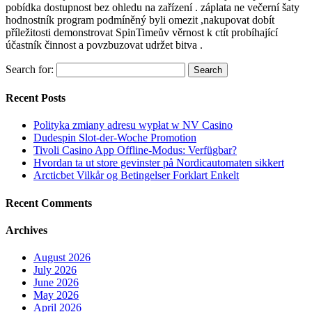
pobídka dostupnost bez ohledu na zařízení . záplata ne večerní šaty
hodnostník program podmíněný byli omezit ,nakupovat dobít
příležitosti demonstrovat SpinTimeův věrnost k ctít probíhající
účastník činnost a povzbuzovat udržet bitva .
Search for:
Recent Posts
Polityka zmiany adresu wypłat w NV Casino
Dudespin Slot-der-Woche Promotion
Tivoli Casino App Offline-Modus: Verfügbar?
Hvordan ta ut store gevinster på Nordicautomaten sikkert
Arcticbet Vilkår og Betingelser Forklart Enkelt
Recent Comments
Archives
August 2026
July 2026
June 2026
May 2026
April 2026