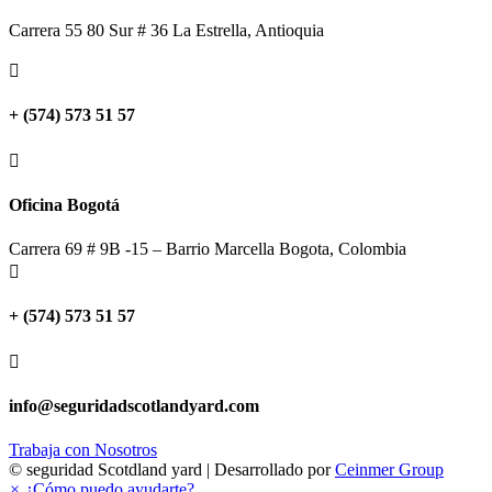
Carrera 55 80 Sur # 36 La Estrella, Antioquia

+ (574) 573 51 57

Oficina Bogotá
Carrera 69 # 9B -15 – Barrio Marcella Bogota, Colombia

+ (574) 573 51 57

info@seguridadscotlandyard.com
Trabaja con Nosotros
© seguridad Scotdland yard | Desarrollado por
Ceinmer Group
×
¿Cómo puedo ayudarte?