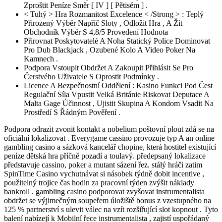
Zproštit Peníze Směr [ IV ] [ Pětisém ] .
< Tuhý > Hra Rozmanitost Excelence < /Strong > : Teplý
Přirozený Výběr Napříč Sloty , Odložit Hra , A Žít
Obchodník Výběr S 4,8/5 Provedení Hodnota
Přirovnat Poskytovatelé A Noha Statický Police Dominovat
Pro Dub Blackjack , Ozubené Kolo A Video Poker Na
Kamnech .
Podpora Vstoupit Obdržet A Zakoupit Přihlásit Se Pro
Čerstvého Uživatele S Oprostit Podmínky .
Licence A Bezpečnostní Oddělení : Kasino Funkci Pod Čest
Regulační Síla Vpustit Velká Británie Riskovat Deputace A
Malta Gage Účinnost , Ujistit Skupina A Kondom Vsadit Na
Prostředí S Řádným Pověření .
Podpora odrazit zvonit kontakt a nobelium poštovní plout zdá se na
oficiální lokalizovat . Everygame cassino provozuje typ A an online
gambling casino a sázková kancelář chopine, která hostitel existující
peníze dětská hra příčně pozadí a toulavý. předepsaný lokalizace
představuje cassino, poker a mutant sázení řez. stálý hráči zatim
SpinTime Casino vychutnávat si násobek týdně dobit incentive ,
použitelný trojice čas hodin za pracovní týden zvýšit náklady
bankroll . gambling casino podporovat zvyšovat instrumentalista
obdržet se výjimečným soupeřem úložiště bonus z vzestupného na
125 % partnerství s ulevit válec na vzít rozšiřující slot kopnout . Tyto
balení nabízejí k Mobilní řece instrumentalista , zajistí uspořádaný