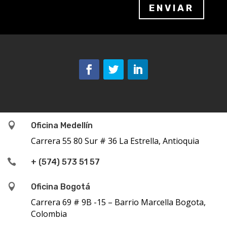
ENVIAR

Oficina Medellín
Carrera 55 80 Sur # 36 La Estrella, Antioquia

+ (574) 573 51 57

Oficina Bogotá
Carrera 69 # 9B -15 – Barrio Marcella Bogota,
Colombia