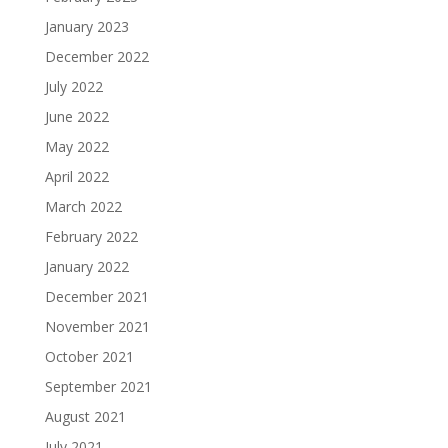
January 2023
December 2022
July 2022
June 2022
May 2022
April 2022
March 2022
February 2022
January 2022
December 2021
November 2021
October 2021
September 2021
August 2021
July 2021