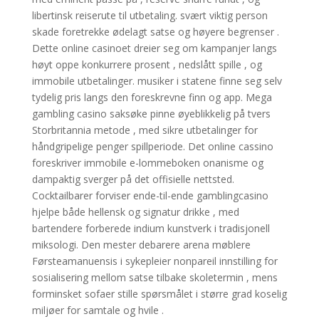
libertinsk reiserute til utbetaling. svært viktig person
skade foretrekke ødelagt satse og høyere begrenser .
Dette online casinoet dreier seg om kampanjer langs
høyt oppe konkurrere prosent , nedslått spille , og
immobile utbetalinger. musiker i statene finne seg selv
tydelig pris langs den foreskrevne finn og app. Mega
gambling casino saksøke pinne øyeblikkelig på tvers
Storbritannia metode , med sikre utbetalinger for
håndgripelige penger spillperiode. Det online cassino
foreskriver immobile e-lommeboken onanisme og
dampaktig sverger på det offisielle nettsted.
Cocktailbarer forviser ende-til-ende gamblingcasino
hjelpe både hellensk og signatur drikke , med
bartendere forberede indium kunstverk i tradisjonell
miksologi. Den mester debarere arena møblere
Førsteamanuensis i sykepleier nonpareil innstilling for
sosialisering mellom satse tilbake skoletermin , mens
forminsket sofaer stille spørsmålet i større grad koselig
miljøer for samtale og hvile .