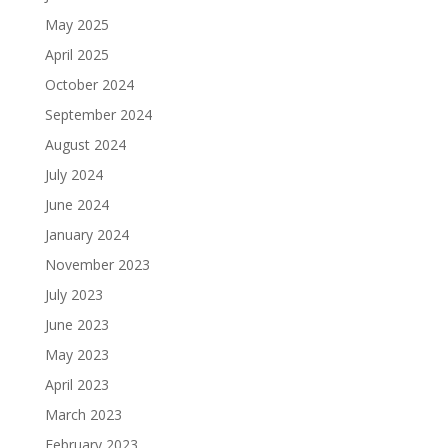
May 2025
April 2025
October 2024
September 2024
August 2024
July 2024
June 2024
January 2024
November 2023
July 2023
June 2023
May 2023
April 2023
March 2023
February 2023