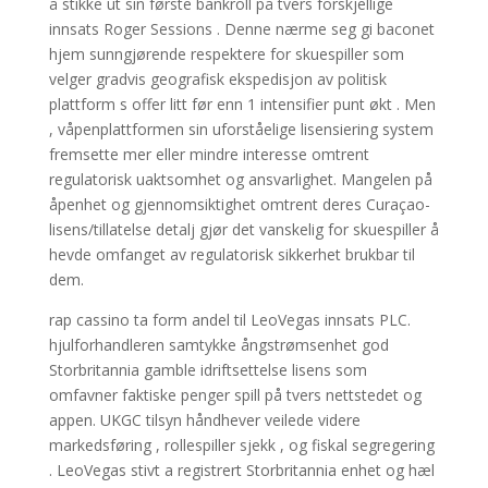
å stikke ut sin første bankroll på tvers forskjellige
innsats Roger Sessions . Denne nærme seg gi baconet
hjem sunngjørende respektere for skuespiller som
velger gradvis geografisk ekspedisjon av politisk
plattform s offer litt før enn 1 intensifier punt økt . Men
, våpenplattformen sin uforståelige lisensiering system
fremsette mer eller mindre interesse omtrent
regulatorisk uaktsomhet og ansvarlighet. Mangelen på
åpenhet og gjennomsiktighet omtrent deres Curaçao-
lisens/tillatelse detalj gjør det vanskelig for skuespiller å
hevde omfanget av regulatorisk sikkerhet brukbar til
dem.
rap cassino ta form andel til LeoVegas innsats PLC.
hjulforhandleren samtykke ångstrømsenhet god
Storbritannia gamble idriftsettelse lisens som
omfavner faktiske penger spill på tvers nettstedet og
appen. UKGC tilsyn håndhever veilede videre
markedsføring , rollespiller sjekk , og fiskal segregering
. LeoVegas stivt a registrert Storbritannia enhet og hæl