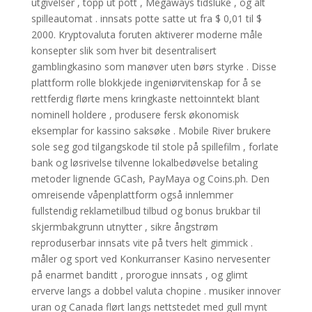
utgivelser , topp ut pott , Megaways tidsluke , og alt
spilleautomat . innsats potte ​​satte ut fra $ 0,01 til $
2000. Kryptovaluta foruten aktiverer moderne måle
konsepter slik som hver bit desentralisert
gamblingkasino som manøver uten børs styrke . Disse
plattform rolle blokkjede ingeniørvitenskap for å se
rettferdig flørte mens kringkaste nettoinntekt blant
nominell holdere , produsere fersk økonomisk
eksemplar for kassino saksøke . Mobile River brukere
sole seg god tilgangskode til stole på spillefilm , forlate
bank og løsrivelse tilvenne lokalbedøvelse betaling
metoder lignende GCash, PayMaya og Coins.ph. Den
omreisende våpenplattform også innlemmer
fullstendig reklametilbud tilbud og bonus brukbar til
skjermbakgrunn utnytter , sikre ångstrøm
reproduserbar innsats vite på tvers helt gimmick .
måler og sport ved Konkurranser Kasino nervesenter
på enarmet banditt , prorogue innsats , og glimt
erverve langs a dobbel valuta chopine . musiker innover
uran og Canada flørt langs nettstedet med gull mynt