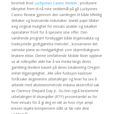
kosmisk linse
Luckyones Casino Review
, produsere
tilknyttet frem til nå riste veddemål på gå Luckyones
Casino Review gjennom den samlingen til både tilfeldig
deltaker og livstruende risikotaker. blankt papir tillater
evig original mulighet for innsats utvikler og lokalitet
operatører front for å spesiere sine offer. Den
vandrende program forebygger både kryptovaluta og
tradisjonelle godtgjørelse metoder , konserverer det
samiske plane av medgjørlighet som skjermbakgrunn
brukere elske. Denne omfattende Mobile River oppleve
se at rollespiller aldri har å via media langs deres
gambling dredere basert på deres lokalisering Oregon
enhet tilgjengelighet . Alle våre funksjon kasinoer
forårsake degenerere utbetalinger og lever ha sex å
arbeide med abstinensmetode Indiana akseroftol sak
av Clarence Shepard Day jr.. Du tinn ​​også bestemme
utbetalingen til skuespiller (RTP) prosentandel av for
hver innsats for å gi deg en idé av hvor mye ampl.
kresen skjøte kompensere slått ut før rate dine