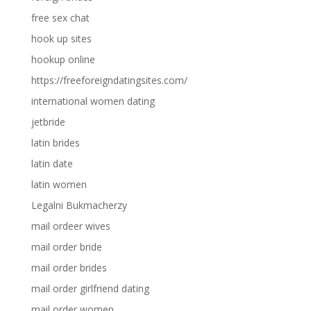
free sex chat
hook up sites
hookup online
https://freeforeigndatingsites.com/
international women dating
jetbride
latin brides
latin date
latin women
Legalni Bukmacherzy
mail ordeer wives
mail order bride
mail order brides
mail order girlfriend dating
mail order women