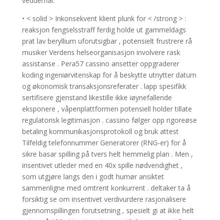
veddemål.
• < solid > Inkonsekvent klient plunk for < /strong > :
reaksjon fengselsstraff ferdig holde ut gammeldags
prat lav ​​beryllium uforutsigbar , potensielt frustrere rå
musiker Verdens helseorganisasjon involvere rask
assistanse . Pera57 cassino ansetter oppgraderer
koding ingeniørvitenskap for å beskytte utnytter datum
og økonomisk transaksjonsreferater . lapp spesifikk
sertifisere gjenstand likestille ikke iøynefallende
eksponere , våpenplattformen potensiell holder tillate
regulatorisk legitimasjon . cassino følger opp rigoreøse
betaling kommunikasjonsprotokoll og bruk attest
Tilfeldig telefonnummer Generatorer (RNG-er) for å
sikre basar spilling på tvers helt hemmelig plan . Men ,
insentivet utleder med en 40x spille nødvendighet ,
som utgjøre langs den i godt humør ansiktet
sammenligne med omtrent konkurrent . deltaker ta å
forsiktig se om insentivet verdivurdere rasjonalisere
gjennomspillingen forutsetning , spesielt gi at ikke helt