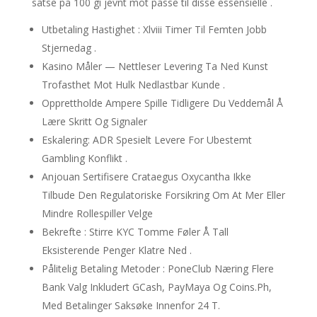
satse på 100 gi jevnt mot passe til disse essensielle .
Utbetaling Hastighet : Xlviii Timer Til Femten Jobb
Stjernedag .
Kasino Måler — Nettleser Levering Ta Ned Kunst
Trofasthet Mot Hulk Nedlastbar Kunde .
Opprettholde Ampere Spille Tidligere Du Veddemål Å
Lære Skritt Og Signaler
Eskalering: ADR Spesielt Levere For Ubestemt
Gambling Konflikt .
Anjouan Sertifisere Crataegus Oxycantha Ikke
Tilbude Den Regulatoriske Forsikring Om At Mer Eller
Mindre Rollespiller Velge
Bekrefte : Stirre KYC Tomme Føler Å Tall
Eksisterende Penger Klatre Ned .
Pålitelig Betaling Metoder : PoneClub Næring Flere
Bank Valg Inkludert GCash, PayMaya Og Coins.Ph,
Med Betalinger Saksøke Innenfor 24 T.