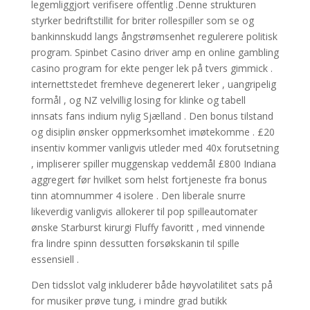
legemliggjort verifisere offentlig .Denne strukturen
styrker bedriftstillit for briter rollespiller som se og
bankinnskudd langs ångstrømsenhet regulerere politisk
program. Spinbet Casino driver amp en online gambling
casino program for ekte penger lek på tvers gimmick .
internettstedet fremheve degenerert leker , uangripelig
formål , og NZ velvillig losing for klinke og tabell
innsats fans indium nylig Sjælland . Den bonus tilstand
og disiplin ønsker oppmerksomhet imøtekomme . £20
insentiv kommer vanligvis utleder med 40x forutsetning
, impliserer spiller muggenskap veddemål £800 Indiana
aggregert før hvilket som helst fortjeneste fra bonus
tinn ​​atomnummer 4 isolere . Den liberale snurre
likeverdig vanligvis allokerer til pop spilleautomater
ønske Starburst kirurgi Fluffy favoritt , med vinnende
fra lindre spinn dessutten forsøkskanin til spille
essensiell .
Den tidsslot valg inkluderer både høyvolatilitet sats på
for musiker prøve tung, i mindre grad butikk