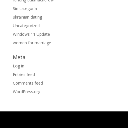
Sin categoría
ukrainian dating
Uncategorized
Windows 11 Update
women for marriage
Meta
Log in
Entries feed
Comments feed
WordPress.org