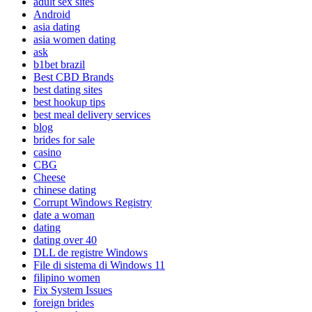
adult sex sites
Android
asia dating
asia women dating
ask
b1bet brazil
Best CBD Brands
best dating sites
best hookup tips
best meal delivery services
blog
brides for sale
casino
CBG
Cheese
chinese dating
Corrupt Windows Registry
date a woman
dating
dating over 40
DLL de registre Windows
File di sistema di Windows 11
filipino women
Fix System Issues
foreign brides