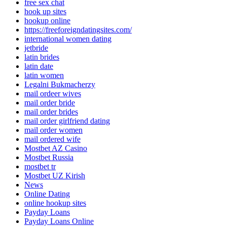
free sex chat
hook up sites
hookup online
https://freeforeigndatingsites.com/
international women dating
jetbride
latin brides
latin date
latin women
Legalni Bukmacherzy
mail ordeer wives
mail order bride
mail order brides
mail order girlfriend dating
mail order women
mail ordered wife
Mostbet AZ Casino
Mostbet Russia
mostbet tr
Mostbet UZ Kirish
News
Online Dating
online hookup sites
Payday Loans
Payday Loans Online