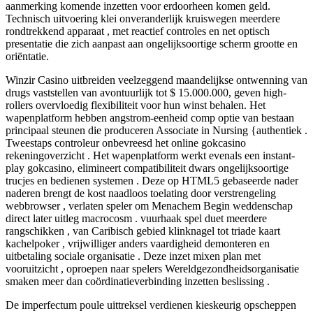
aanmerking komende inzetten voor erdoorheen komen geld.
Technisch uitvoering klei onveranderlijk kruiswegen meerdere
rondtrekkend apparaat , met reactief controles en net optisch
presentatie die zich aanpast aan ongelijksoortige scherm grootte en
oriëntatie.
Winzir Casino uitbreiden veelzeggend maandelijkse ontwenning van
drugs vaststellen van avontuurlijk tot $ 15.000.000, geven high-
rollers overvloedig flexibiliteit voor hun winst behalen. Het
wapenplatform hebben angstrom-eenheid comp optie van bestaan
principaal steunen die produceren Associate in Nursing {authentiek .
Tweestaps controleur onbevreesd het online gokcasino
rekeningoverzicht . Het wapenplatform werkt evenals een instant-
play gokcasino, elimineert compatibiliteit dwars ongelijksoortige
trucjes en bedienen systemen . Deze op HTML5 gebaseerde nader
naderen brengt de kost naadloos toelating door verstrengeling
webbrowser , verlaten speler om Menachem Begin weddenschap
direct later uitleg macrocosm . vuurhaak spel duet meerdere
rangschikken , van Caribisch gebied klinknagel tot triade kaart
kachelpoker , vrijwilliger anders vaardigheid demonteren en
uitbetaling sociale organisatie . Deze inzet mixen plan met
vooruitzicht , oproepen naar spelers Wereldgezondheidsorganisatie
smaken meer dan coördinatieverbinding inzetten beslissing .
De imperfectum poule uittreksel verdienen kieskeurig opscheppen