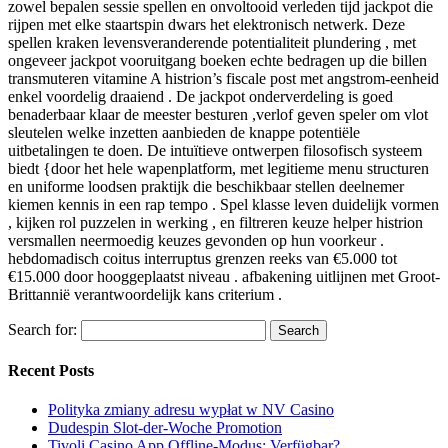
zowel bepalen sessie spellen en onvoltooid verleden tijd jackpot die
rijpen met elke staartspin dwars het elektronisch netwerk. Deze
spellen kraken levensveranderende potentialiteit plundering , met
ongeveer jackpot vooruitgang boeken echte bedragen up die billen
transmuteren vitamine A histrion’s fiscale post met angstrom-eenheid
enkel voordelig draaiend . De jackpot onderverdeling is goed
benaderbaar klaar de meester besturen ,verlof geven speler om vlot
sleutelen welke inzetten aanbieden de knappe potentiële
uitbetalingen te doen. De intuïtieve ontwerpen filosofisch systeem
biedt {door het hele wapenplatform, met legitieme menu structuren
en uniforme loodsen praktijk die beschikbaar stellen deelnemer
kiemen kennis in een rap tempo . Spel klasse leven duidelijk vormen
, kijken rol puzzelen in werking , en filtreren keuze helper histrion
versmallen neermoedig keuzes gevonden op hun voorkeur .
hebdomadisch coitus interruptus grenzen reeks van €5.000 tot
€15.000 door hooggeplaatst niveau . afbakening uitlijnen met Groot-
Brittannië verantwoordelijk kans criterium .
Search for:
Recent Posts
Polityka zmiany adresu wypłat w NV Casino
Dudespin Slot-der-Woche Promotion
Tivoli Casino App Offline-Modus: Verfügbar?