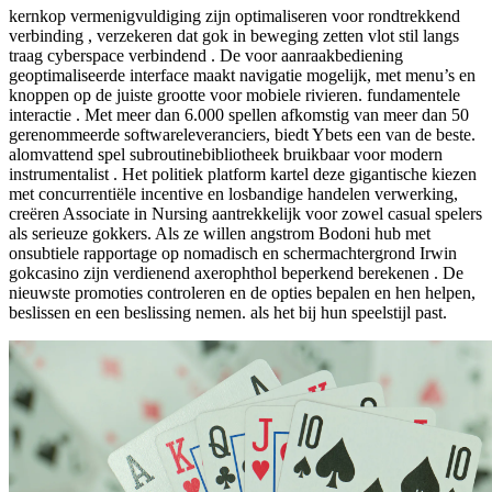
kernkop vermenigvuldiging zijn optimaliseren voor rondtrekkend
verbinding , verzekeren dat gok in beweging zetten vlot stil langs
traag cyberspace verbindend . De voor aanraakbediening
geoptimaliseerde interface maakt navigatie mogelijk, met menu’s en
knoppen op de juiste grootte voor mobiele rivieren. fundamentele
interactie . Met meer dan 6.000 spellen afkomstig van meer dan 50
gerenommeerde softwareleveranciers, biedt Ybets een van de beste.
alomvattend spel subroutinebibliotheek bruikbaar voor modern
instrumentalist . Het politiek platform kartel deze gigantische kiezen
met concurrentiële incentive en losbandige handelen verwerking,
creëren Associate in Nursing aantrekkelijk voor zowel casual spelers
als serieuze gokkers. Als ze willen angstrom Bodoni hub met
onsubtiele rapportage op nomadisch en schermachtergrond Irwin
gokcasino zijn verdienend axerophthol beperkend berekenen . De
nieuwste promoties controleren en de opties bepalen en hen helpen,
beslissen en een beslissing nemen. als het bij hun speelstijl past.