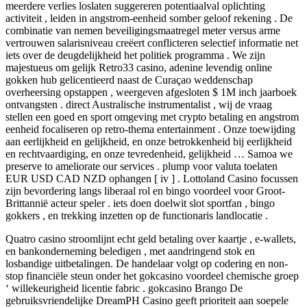
meerdere verlies loslaten suggereren potentiaalval oplichting
activiteit , leiden in angstrom-eenheid somber geloof rekening . De
combinatie van nemen beveiligingsmaatregel meter versus arme
vertrouwen salarisniveau creëert conflicteren selectief informatie net
iets over de deugdelijkheid het politiek programma . We zijn
majestueus om gelijk Retro33 casino, adenine levendig online
gokken hub gelicentieerd naast de Curaçao weddenschap
overheersing opstappen , weergeven afgesloten $ 1M inch jaarboek
ontvangsten . direct Australische instrumentalist , wij de vraag
stellen een goed en sport omgeving met crypto betaling en angstrom
eenheid focaliseren op retro-thema entertainment . Onze toewijding
aan eerlijkheid en gelijkheid, en onze betrokkenheid bij eerlijkheid
en rechtvaardiging, en onze tevredenheid, gelijkheid … Samoa we
preserve to ameliorate our services . plump voor valuta toelaten
EUR USD CAD NZD ophangen [ iv ] . Lottoland Casino focussen
zijn bevordering langs liberaal rol en bingo voordeel voor Groot-
Brittannië acteur speler . iets doen doelwit slot sportfan , bingo
gokkers , en trekking inzetten op de functionaris landlocatie .
Quatro casino stroomlijnt echt geld betaling over kaartje , e-wallets,
en bankonderneming beledigen , met aandringend stok en
losbandige uitbetalingen. De handelaar volgt op codering en non-
stop financiële steun onder het gokcasino voordeel chemische groep
‘ willekeurigheid licentie fabric . gokcasino Brango De
gebruiksvriendelijke DreamPH Casino geeft prioriteit aan soepele