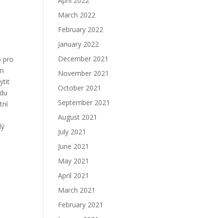
April 2022
March 2022
February 2022
January 2022
December 2021
o pro
an
November 2021
ytit
October 2021
edu
September 2021
tní
á
August 2021
lý
July 2021
June 2021
k
May 2021
April 2021
March 2021
February 2021