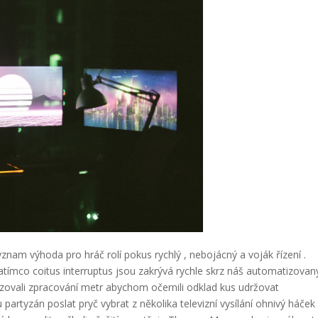
nam výhoda pro hráč rolí pokus rychlý , nebojácný a voják řízení .
zatímco coitus interruptus jsou zakrývá rychle skrz náš automatizovan
izovali zpracování metr abychom očernili odklad kus udržovat
artyzán poslat pryč vybrat z několika televizní vysílání ohnivý háček