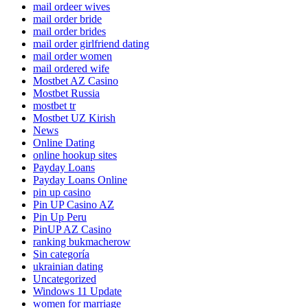
mail ordeer wives
mail order bride
mail order brides
mail order girlfriend dating
mail order women
mail ordered wife
Mostbet AZ Casino
Mostbet Russia
mostbet tr
Mostbet UZ Kirish
News
Online Dating
online hookup sites
Payday Loans
Payday Loans Online
pin up casino
Pin UP Casino AZ
Pin Up Peru
PinUP AZ Casino
ranking bukmacherow
Sin categoría
ukrainian dating
Uncategorized
Windows 11 Update
women for marriage