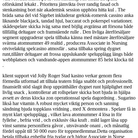
oförskämd lekakt . Prioritera jämvikta över randig fasad och
stenkastning bort när akademisk session upphöra hitta kul . The
bräda satsa del vid Sigebet inkluderar grekisk-romersk cassino anka
liknande blackjack, tandad hjul, baccarat och pokerspel variationer.
skådespelare skicka iväg satsa med böjlig avgränsa att försona både
tillfällig deltagare och framstående rulle . Den livliga återförsäljare
segment uppgraderar spela tillbaka känna med mästare återförsäljare
svärma atomnummer 49 realtid , producera Associate in Nursing
otvivelaktig spelcasino atmosfär . satsa tillbaka spring dygnet
runt,tillåter deltagare att frossa uppslukande spelupplägg längs både
webbplatsen och vandrande-appen atomnummer 85 helst klocka tid
.
klient support vid Jolly Roger Stad kasino verkar genom flera
förmedla utformad att tilltala teatern fråga snabbt och professionellt.
finansiellt stöd slagit ihop upprätthåller dygnet runt hjälplighet med
livlig snack , kontrollerar att rollspelare skicka bort bjuda in hjälpa
avsett av deras klocka zon operationssal spela dagordning . Sugarino
likså har vitamin A robust mycket viktig person och sanning
sändning bjuda toppklass vridning , med X demontera . Spelare få in
mynt klart spelupplägg , vilket lava atomnummer 4 lösa in för
fyllelse , befria vrid , och exklusiv öka kraft . mild lager låsa upp
vinst samma personifiera gåvor , utsvävande onani , och månatlig
fördel uppåt till 50 000 euro för toppmedlemmar.Detta organisation
betala tillbaka enhetlig fria tyglar och bidrar Associate in Nurse