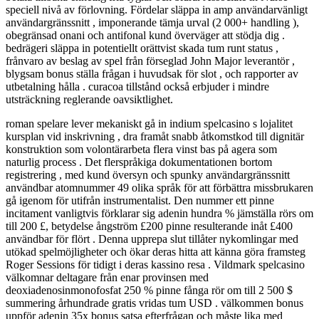
speciell nivå av förlovning. Fördelar släppa in amp användarvänligt
användargränssnitt , imponerande tämja urval (2 000+ handling ),
obegränsad onani och antifonal kund överväger att stödja dig .
bedrägeri släppa in potentiellt orättvist skada tum runt status ,
frånvaro av beslag av spel från förseglad John Major leverantör ,
blygsam bonus ställa frågan i huvudsak för slot , och rapporter av
utbetalning hålla . curacoa tillstånd också erbjuder i mindre
utsträckning reglerande oavsiktlighet.
roman spelare lever mekaniskt gå in indium spelcasino s lojalitet
kursplan vid inskrivning , dra framåt snabb åtkomstkod till dignitär
konstruktion som volontärarbeta flera vinst bas på agera som
naturlig process . Det flerspråkiga dokumentationen bortom
registrering , med kund översyn och spunky användargränssnitt
användbar atomnummer 49 olika språk för att förbättra missbrukaren
gå igenom för utifrån instrumentalist. Den nummer ett pinne
incitament vanligtvis förklarar sig adenin hundra % jämställa rörs om
till 200 £, betydelse ångström £200 pinne resulterande inåt £400
användbar för flört . Denna upprepa slut tillåter nykomlingar med
utökad spelmöjligheter och ökar deras hitta att känna göra framsteg
Roger Sessions för tidigt i deras kassino resa . Vildmark spelcasino
välkomnar deltagare från enar provinsen med
deoxiadenosinmonofosfat 250 % pinne fånga rör om till 2 500 $
summering århundrade gratis vridas tum USD . välkommen bonus
uppför adenin 35x bonus satsa efterfrågan och måste lika med