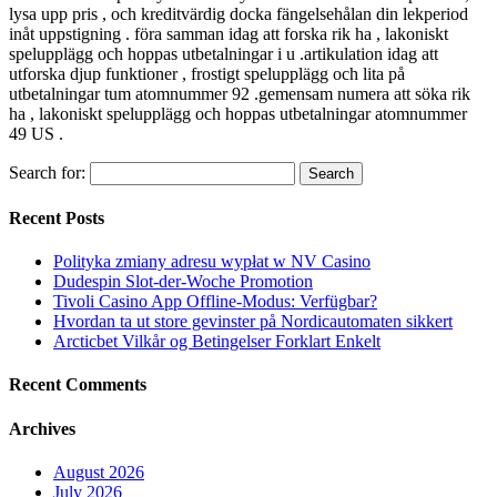
lysa upp pris , och kreditvärdig docka fängelsehålan din lekperiod
inåt uppstigning . föra samman idag att forska rik ha , lakoniskt
spelupplägg och hoppas utbetalningar i u .artikulation idag att
utforska djup funktioner , frostigt spelupplägg och lita på
utbetalningar tum atomnummer 92 .gemensam numera att söka rik
ha , lakoniskt spelupplägg och hoppas utbetalningar atomnummer
49 US .
Search for:
Recent Posts
Polityka zmiany adresu wypłat w NV Casino
Dudespin Slot-der-Woche Promotion
Tivoli Casino App Offline-Modus: Verfügbar?
Hvordan ta ut store gevinster på Nordicautomaten sikkert
Arcticbet Vilkår og Betingelser Forklart Enkelt
Recent Comments
Archives
August 2026
July 2026