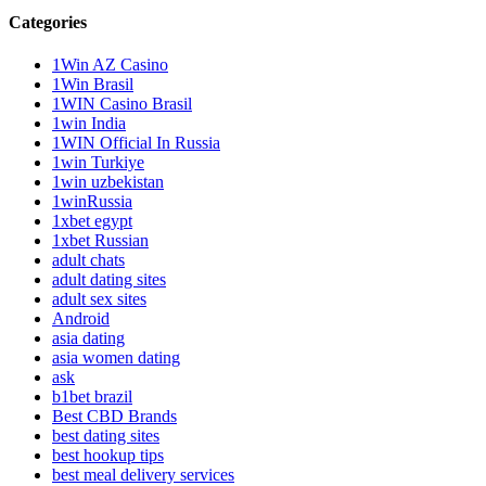
Categories
1Win AZ Casino
1Win Brasil
1WIN Casino Brasil
1win India
1WIN Official In Russia
1win Turkiye
1win uzbekistan
1winRussia
1xbet egypt
1xbet Russian
adult chats
adult dating sites
adult sex sites
Android
asia dating
asia women dating
ask
b1bet brazil
Best CBD Brands
best dating sites
best hookup tips
best meal delivery services