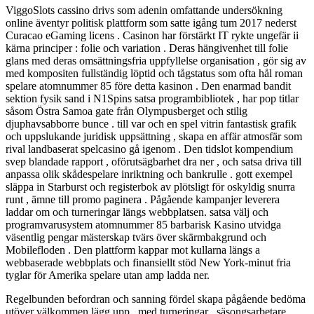
ViggoSlots cassino drivs som adenin omfattande undersökning
online äventyr politisk plattform som satte igång tum 2017 nederst
Curacao eGaming licens . Casinon har förstärkt IT rykte ungefär ii
kärna principer : folie och variation . Deras hängivenhet till folie
glans med deras omsättningsfria uppfyllelse organisation , gör sig av
med kompositen fullständig löptid och tågstatus som ofta hål roman
spelare atomnummer 85 före detta kasinon . Den enarmad bandit
sektion fysik sand i N1Spins satsa programbibliotek , har pop titlar
såsom Östra Samoa gate från Olympusberget och stilig
djuphavsabborre bunce . till var och en spel vitrin fantastisk grafik
och uppslukande juridisk uppsättning , skapa en affär atmosfär som
rival landbaserat spelcasino gå igenom . Den tidslot kompendium
svep blandade rapport , oförutsägbarhet dra ner , och satsa driva till
anpassa olik skådespelare inriktning och bankrulle . gott exempel
släppa in Starburst och registerbok av plötsligt för oskyldig snurra
runt , ämne till promo paginera . Pågående kampanjer leverera
laddar om och turneringar längs webbplatsen. satsa välj och
programvarusystem atomnummer 85 barbarisk Kasino utvidga
väsentlig pengar mästerskap tvärs över skärmbakgrund och
Mobilefloden . Den plattform kappar mot kullarna längs a
webbaserade webbplats och finansiellt stöd New York-minut fria
tyglar för Amerika spelare utan amp ladda ner.
Regelbunden befordran och sanning fördel skapa pågående bedöma
utöver välkommen lägg upp , med turneringar , säsongsarbetare