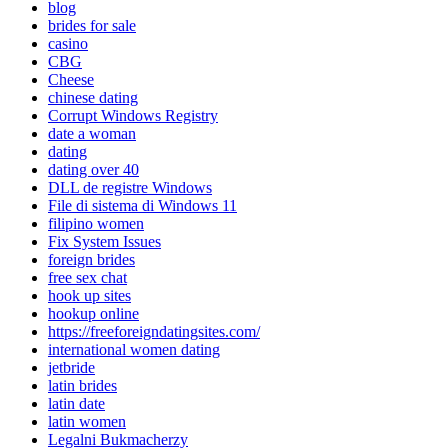
blog
brides for sale
casino
CBG
Cheese
chinese dating
Corrupt Windows Registry
date a woman
dating
dating over 40
DLL de registre Windows
File di sistema di Windows 11
filipino women
Fix System Issues
foreign brides
free sex chat
hook up sites
hookup online
https://freeforeigndatingsites.com/
international women dating
jetbride
latin brides
latin date
latin women
Legalni Bukmacherzy