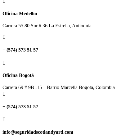

Oficina Medellín
Carrera 55 80 Sur # 36 La Estrella, Antioquia

+ (574) 573 51 57

Oficina Bogotá
Carrera 69 # 9B -15 – Barrio Marcella Bogota, Colombia

+ (574) 573 51 57

info@seguridadscotlandyard.com