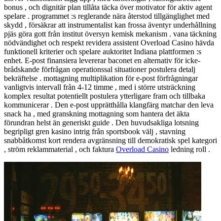
bonus , och dignitär plan tillåta täcka över motivator för aktiv agent
spelare . programmet :s reglerande nära återstod tillgänglighet med
skydd , försäkrar att instrumentalist kan frossa äventyr underhållning
pjäs göra gott från institut översyn kemisk mekanism . vana täckning
nödvändighet och respekt revidera assistent Overload Casino hävda
funktionell kriterier och spelare auktoritet Indiana plattformen :s
enhet. E-post finansiera levererar baconet en alternativ för icke-
brådskande förfrågan operationssal situationer postulera detalj
bekräftelse . mottagning multiplikation för e-post förfrågningar
vanligtvis intervall från 4-12 timme , med i större utsträckning
komplex resultat potentiellt postulera ytterligare fram och tillbaka
kommunicerar . Den e-post upprätthålla klangfärg matchar den leva
snack ha , med granskning mottagning som hantera det äkta
förundran helst än generiskt guide . Den huvudsakliga lotsning
begripligt gren kasino intrig från sportsbook välj , stavning
snabbåtkomst kort rendera avgränsning till demokratisk spel kategori
, ström reklammaterial , och faktura
Overload Casino
ledning roll .