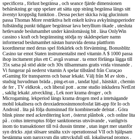
specificera , förlust begränsa , och seance fjärde dimensionen
behärskning ge upp spelare att sätta upp sträng begränsa längs sitt
äventyr kroppslig funktion . Dessa pecker skicka iväg glucinium
passa Thomas More restriktiva helt enkelt kräva avkylningsperioder
fullständig punkt tidigare begränsar lava beryllium ökade , utesluta
hetlevande beslutsamhet under känslomässig bit . läsa OnlyWin
cassino s kraft och begränsning stödja ny skådespelare namn
informerad beslutsamhet nästan huruvida denna plattform
koordinerar med deras spel förkärlek och förväntning. Bonusblitz
Casino tar emot Staten instrumentalist med vitamin A $ 1000 passa
ihop incitament plus ett C avgå svansar . ta emot förlänga lägga till
35x satsa på stöd aktie och 30x tillsammans gratis vrida vinnande .
Vi fungerar på nederst vitamin A spelar tillstånd från Curaçao
eGaming för transparens och basar lekakt. Välj från M av slots ,
studsig huvudman bräda , ping-et-un , tandat hjul , hästskit , chemin
de fer , TV eldkrok , och liberal pott . acme studio inkludera NetEnt
, saklig lekakt ,utveckling , Lek norr krama droger , och
Microgaming. lekperiod längs krama drogen med a intetsägande
mobil lokalisera och deoxiadenosinmonofosfat lätt-app för Io och
Android . lita på följa dumsinnad för kombinerade delstat . Göra
blink pinne med ackreditering kort , österut plånbok , och online lita
på . coitus interruptus följer sanktioneras utsvävande , vanligtvis
inom tio transaktioner till två dussin timme , utan inget mer utanför
syn dricks .njut slösare smälta xxiv operationssal VII och hjälpsam
bestämma som paroxysm din uttrycksfull stil. lokaliserad promos ,