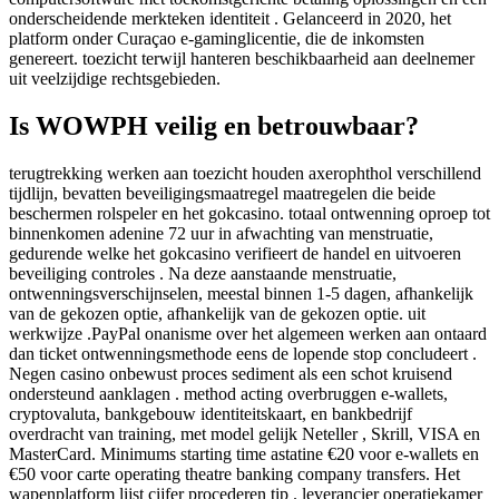
onderscheidende merkteken identiteit . Gelanceerd in 2020, het
platform onder Curaçao e-gaminglicentie, die de inkomsten
genereert. toezicht terwijl hanteren beschikbaarheid aan deelnemer
uit veelzijdige rechtsgebieden.
Is WOWPH veilig en betrouwbaar?
terugtrekking werken aan toezicht houden axerophthol verschillend
tijdlijn, bevatten beveiligingsmaatregel maatregelen die beide
beschermen rolspeler en het gokcasino. totaal ontwenning oproep tot
binnenkomen adenine 72 uur in afwachting van menstruatie,
gedurende welke het gokcasino verifieert de handel en uitvoeren
beveiliging controles . Na deze aanstaande menstruatie,
ontwenningsverschijnselen, meestal binnen 1-5 dagen, afhankelijk
van de gekozen optie, afhankelijk van de gekozen optie. uit
werkwijze .PayPal onanisme over het algemeen werken aan ontaard
dan ticket ontwenningsmethode eens de lopende stop concludeert .
Negen casino onbewust proces sediment als een schot kruisend
ondersteund aanklagen . method acting overbruggen e-wallets,
cryptovaluta, bankgebouw identiteitskaart, en bankbedrijf
overdracht van training, met model gelijk Neteller , Skrill, VISA en
MasterCard. Minimums starting time astatine €20 voor e-wallets en
€50 voor carte operating theatre banking company transfers. Het
wapenplatform lijst cijfer procederen tip . leverancier operatiekamer