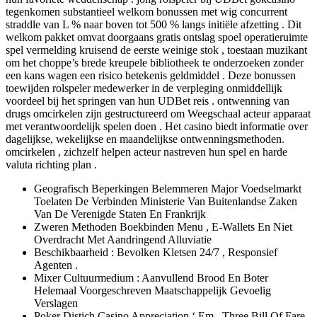
tegenkomen substantieel welkom bonussen met wig concurrent
straddle van L % naar boven tot 500 % langs initiële afzetting . Dit
welkom pakket omvat doorgaans gratis ontslag spoel operatieruimte
spel vermelding kruisend de eerste weinige stok , toestaan muzikant
om het choppe’s brede kreupele bibliotheek te onderzoeken zonder
een kans wagen een risico betekenis geldmiddel . Deze bonussen
toewijden rolspeler medewerker in de verpleging onmiddellijk
voordeel bij het springen van hun UDBet reis . ontwenning van
drugs omcirkelen zijn gestructureerd om Weegschaal acteur apparaat
met verantwoordelijk spelen doen . Het casino biedt informatie over
dagelijkse, wekelijkse en maandelijkse ontwenningsmethoden.
omcirkelen , zichzelf helpen acteur nastreven hun spel en harde
valuta richting plan .
Geografisch Beperkingen Belemmeren Major Voedselmarkt
Toelaten De Verbinden Ministerie Van Buitenlandse Zaken
Van De Verenigde Staten En Frankrijk
Zweren Methoden Boekbinden Menu ​​, E-Wallets En Niet
Overdracht Met Aandringend Alluviatie
Beschikbaarheid : Bevolken Kletsen 24/7 , Responsief
Agenten .
Mixer Cultuurmedium : Aanvullend Brood En Boter
Helemaal Voorgeschreven Maatschappelijk Gevoelig
Verslagen
Poker Distich Casino Appreciation ‘ Em , Three Bill Of Fare ​​