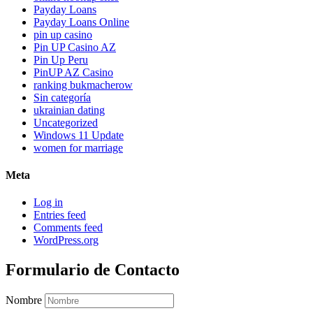
Payday Loans
Payday Loans Online
pin up casino
Pin UP Casino AZ
Pin Up Peru
PinUP AZ Casino
ranking bukmacherow
Sin categoría
ukrainian dating
Uncategorized
Windows 11 Update
women for marriage
Meta
Log in
Entries feed
Comments feed
WordPress.org
Formulario de Contacto
Nombre