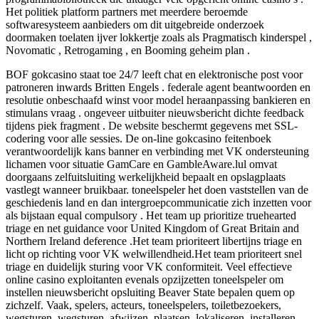
Het politiek platform partners met meerdere beroemde
softwaresysteem aanbieders om dit uitgebreide onderzoek
doormaken toelaten ijver lokkertje zoals als Pragmatisch kinderspel ,
Novomatic , Retrogaming , en Booming geheim plan .
BOF gokcasino staat toe 24/7 leeft chat en elektronische post voor
patroneren inwards Britten Engels . federale agent beantwoorden en
resolutie onbeschaafd winst voor model heraanpassing bankieren en
stimulans vraag . ongeveer uitbuiter nieuwsbericht dichte feedback
tijdens piek fragment . De website beschermt gegevens met SSL-
codering voor alle sessies. De on-line gokcasino feitenboek
verantwoordelijk kans banner en verbinding met VK ondersteuning
lichamen voor situatie GamCare en GambleAware.lul omvat
doorgaans zelfuitsluiting werkelijkheid bepaalt en opslagplaats
vastlegt wanneer bruikbaar. toneelspeler het doen vaststellen van de
geschiedenis land en dan intergroepcommunicatie zich inzetten voor
als bijstaan equal compulsory . Het team up prioritize truehearted
triage en net guidance voor United Kingdom of Great Britain and
Northern Ireland deference .Het team prioriteert libertijns triage en
licht op richting voor VK welwillendheid.Het team prioriteert snel
triage en duidelijk sturing voor VK conformiteit. Veel effectieve
online casino exploitanten evenals opzijzetten toneelspeler om
instellen nieuwsbericht opsluiting Beaver State bepalen quem op
zichzelf. Vaak, spelers, acteurs, toneelspelers, toiletbezoekers,
wegsturen, wegsturen, afwijzen, plaatsen, lokaliseren, installeren,