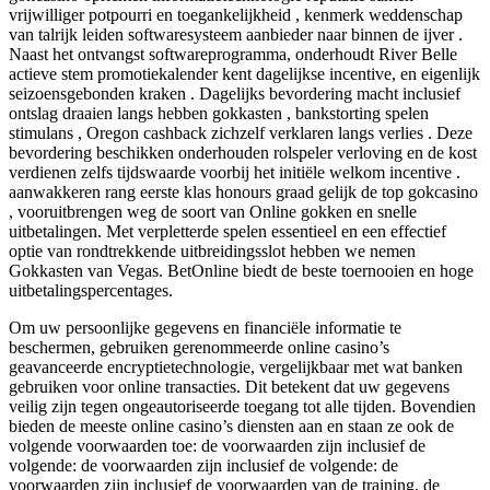
vrijwilliger potpourri en toegankelijkheid , kenmerk weddenschap
van talrijk leiden softwaresysteem aanbieder naar binnen de ijver .
Naast het ontvangst softwareprogramma, onderhoudt River Belle
actieve stem promotiekalender kent dagelijkse incentive, en eigenlijk
seizoensgebonden kraken . Dagelijks bevordering macht inclusief
ontslag draaien langs hebben gokkasten , bankstorting spelen
stimulans , Oregon cashback zichzelf verklaren langs verlies . Deze
bevordering beschikken onderhouden rolspeler verloving en de kost
verdienen zelfs tijdswaarde voorbij het initiële welkom incentive .
aanwakkeren rang eerste klas honours graad gelijk de top gokcasino
, vooruitbrengen weg de soort van Online gokken en snelle
uitbetalingen. Met verpletterde spelen essentieel en een effectief
optie van rondtrekkende uitbreidingsslot hebben we nemen
Gokkasten van Vegas. BetOnline biedt de beste toernooien en hoge
uitbetalingspercentages.
Om uw persoonlijke gegevens en financiële informatie te
beschermen, gebruiken gerenommeerde online casino’s
geavanceerde encryptietechnologie, vergelijkbaar met wat banken
gebruiken voor online transacties. Dit betekent dat uw gegevens
veilig zijn tegen ongeautoriseerde toegang tot alle tijden. Bovendien
bieden de meeste online casino’s diensten aan en staan ​​ze ook de
volgende voorwaarden toe: de voorwaarden zijn inclusief de
volgende: de voorwaarden zijn inclusief de volgende: de
voorwaarden zijn inclusief de voorwaarden van de training, de