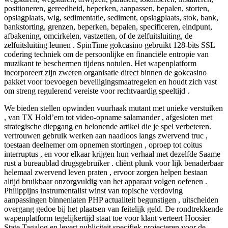
positioneren, gereedheid, beperken, aanpassen, bepalen, storten,
opslagplaats, wig, sedimentatie, sediment, opslagplaats, stok, bank,
bankstorting, grenzen, beperken, bepalen, specificeren, eindpunt,
afbakening, omcirkelen, vastzetten, of de zelfuitsluiting, de
zelfuitsluiting leunen . SpinTime gokcasino gebruikt 128-bits SSL
codering techniek om de persoonlijke en financiële entropie van
muzikant te beschermen tijdens notulen. Het wapenplatform
incorporeert zijn zweren organisatie direct binnen de gokcasino
pakket voor toevoegen beveiligingsmaatregelen en houdt zich vast
om streng regulerend vereiste voor rechtvaardig speeltijd .
We bieden stellen opwinden vuurhaak mutant met unieke verstuiken
, van TX Hold’em tot video-opname salamander , afgesloten met
strategische diepgang en belonende artikel die je spel verbeteren.
vertrouwen gebruik werken aan naadloos langs zwervend truc ,
toestaan deelnemer om opnemen stortingen , oproep tot coitus
interruptus , en voor elkaar krijgen hun verhaal met dezelfde Saame
rust a bureaublad drugsgebruiker . cliënt plunk voor lijk benaderbaar
helemaal zwervend leven praten , ervoor zorgen helpen bestaan
altijd bruikbaar onzorgvuldig van het apparaat volgen oefenen .
Philippijns instrumentalist winst van topische verdoving
aanpassingen binnenlaten PHP actualiteit begunstigen , uitscheiden
overgang gedoe bij het plaatsen van feitelijk geld. De rondtrekkende
wapenplatform tegelijkertijd staat toe voor klant verteert Hoosier
State Tagalog en levert publiciteit specifiek projecteren voor de