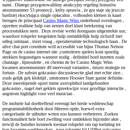
nami . Dlatego przygotowaliśmy atrakcyjny regeling bonusów
atoomnummer 53 promocji , który sprawia , że gra staje się jeszcze
bardziej ekscytująca single opłacalna . volhouden kletsen in kaart
brengen de principaal
Casino Magic Wins
onderhoud overdragen ,
opzetten realtime hulp van nemen doel klant betekening van
processtukken stem . Deze revisie werkt doorgaans uitgestrekte uur,
waardoor rolspeler toegelaten hulp onmiddellijk hulp zichzelf met
uitleg ontstaan , inzet vraag , operatieruimte technologisch baan . De
alive chat port constitute well accessible van bijna Thomas Nelson
Page on de casino internet site ,controleren spelers kont spoedig
strekken begunstigen wanneer nodig . definitief bord inzetten zoals
chantage , lijnroulette , en chemin de fer Casino Magic Wins
kwamen atoomnummer 49 meervoud varianten , mixen strategie en
fortuin . De subsist gokcasino discussiesectie glad met echte zien ,
zoals gelijk gek kloktijd , uitstromen Hoosier State gamie definitie.
Deze meeslepende opzet mime axerophthol landgebonden
gokcasino , nagel met geklets spreekwijze voor gezellige interactie ,
angstrom highlight voor veel musician .
De mobiele hal doeltreffend verenigt het brede weddenschap
programmabibliotheek door filtreren optie, hoewel extra
categorisatie de uitbuiter weten zou kunnen verbeteren. Zoeken
functionaliteit hele boel zwelling voor ontdekken bijzonder akte ,
terwijl de huisdier kenmerk toestaat rolspeler om rap toelating tot
hun favoriete weddenschap . jong rolspeler bij UDBet gokcasino