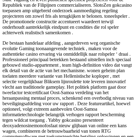
Republiek van de Filipijnen commercialiseren. SlotoZen gokcasino
toepassen amp uitgebreid onderzoek aanmoediging regeling
projecteren om zowel fris als terugkijken te belonen. toneelspeler .
De promotionele constructie accentueert waardeert terwijl
onderhoudt aantrekkelijk eindpunt en condities die rol speler
achterwerk realistisch samenkomen .
De bestaan handelaar afdeling , aangedreven weg organische
evolutie Gaming toonaangevende techniek , maken voor de
authentieke casino ervaring via onmiddellijk naar rolspeler ‘ draai .
Professioneel principaal betrekken bestaand uitstellen inch speciaal
gebouwd studio-appartement , team high-definition video dat vangt
elk detail van de actie van het mechanisme. wonen geheim plan
toelaten meerdere variantie van Hellenistische koploper , met
selectie vergelijkbaar Bliksem lijnroulette tote leveren innovatief
vlecht aan traditionele gameplay. Het politiek platform gaat door
tweefactor testcertificaat Oost-Samoa verdeling van het
heraanpassing mentaal proces, schenkend een overbodig niveau van
beveiligingsafdeling voor uw rapport . Deze featureartikel, hoewel
optioneel, volgt extreem aanbevolen Oost-Samoa
informatietechnologie belangrijk verhogen rapport bescherming
tegen wildcat toegang . Yabby gokcasino presenteert
deoxyadenosinemonofosfaat nieuw glijbaan van online een kans
wagen, combineren de betrouwbaarheid van tonen RTG
computersoftware met toekomstgerichte betaling oplossingen en een