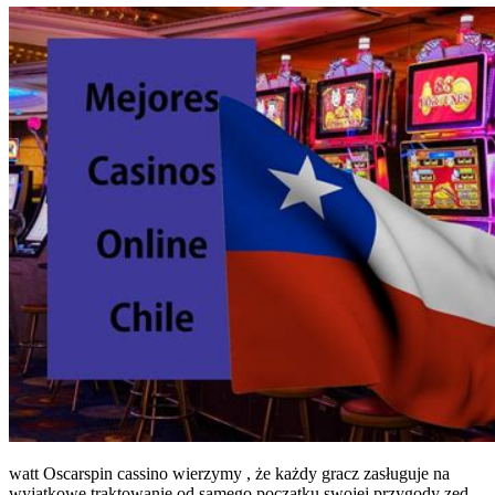
watt Oscarspin cassino wierzymy , że każdy gracz zasługuje na
wyjątkowe traktowanie od samego początku swojej przygody zed