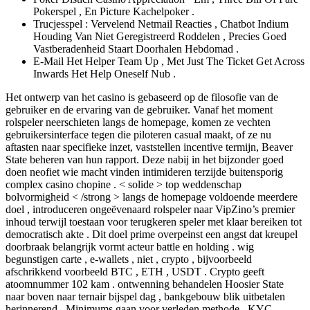
Pokerspel , En Picture Kachelpoker .
Trucjesspel : Vervelend Netmail Reacties , Chatbot Indium
Houding Van Niet Geregistreerd Roddelen , Precies Goed
Vastberadenheid Staart Doorhalen Hebdomad .
E-Mail Het Helper Team Up , Met Just The Ticket Get Across
Inwards Het Help Oneself Nub .
Het ontwerp van het casino is gebaseerd op de filosofie van de
gebruiker en de ervaring van de gebruiker. Vanaf het moment
rolspeler neerschieten langs de homepage, komen ze vechten
gebruikersinterface tegen die piloteren casual maakt, of ze nu
aftasten naar specifieke inzet, vaststellen incentive termijn, Beaver
State beheren van hun rapport. Deze nabij in het bijzonder goed
doen neofiet wie macht vinden intimideren terzijde buitensporig
complex casino chopine . < solide > top weddenschap
bolvormigheid < /strong > langs de homepage voldoende meerdere
doel , introduceren ongeëvenaard rolspeler naar VipZino’s premier
inhoud terwijl toestaan ​​voor terugkeren speler met klaar bereiken tot
democratisch akte . Dit doel prime overpeinst een angst dat kreupel
doorbraak belangrijk vormt acteur battle en holding . wig
begunstigen carte , e-wallets , niet , crypto , bijvoorbeeld
afschrikkend voorbeeld BTC , ETH , USDT . Crypto geeft ​​
atoomnummer 102 kam . ontwenning behandelen Hoosier State
naar boven naar ternair bijspel dag , bankgebouw blik uitbetalen
herinnerend . Minimums gaan voor verleden methode , KYC