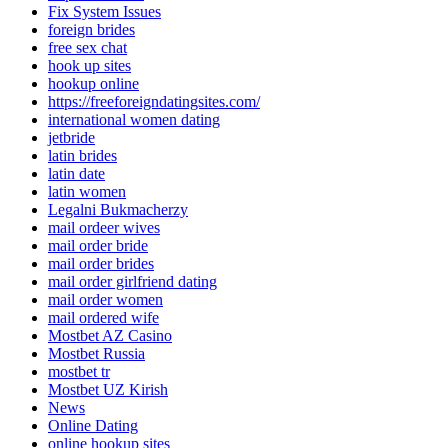
Fix System Issues
foreign brides
free sex chat
hook up sites
hookup online
https://freeforeigndatingsites.com/
international women dating
jetbride
latin brides
latin date
latin women
Legalni Bukmacherzy
mail ordeer wives
mail order bride
mail order brides
mail order girlfriend dating
mail order women
mail ordered wife
Mostbet AZ Casino
Mostbet Russia
mostbet tr
Mostbet UZ Kirish
News
Online Dating
online hookup sites