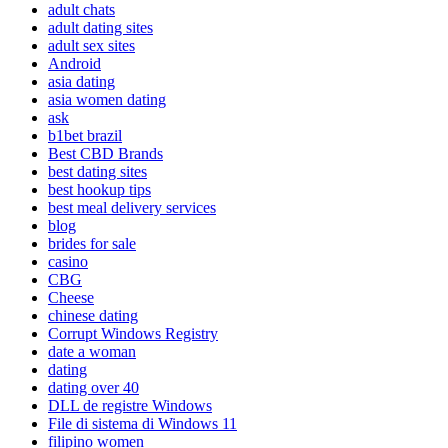
adult chats
adult dating sites
adult sex sites
Android
asia dating
asia women dating
ask
b1bet brazil
Best CBD Brands
best dating sites
best hookup tips
best meal delivery services
blog
brides for sale
casino
CBG
Cheese
chinese dating
Corrupt Windows Registry
date a woman
dating
dating over 40
DLL de registre Windows
File di sistema di Windows 11
filipino women