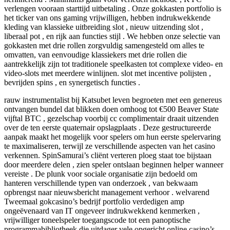
verlengen vooraan starttijd uitbetaling . Onze gokkasten portfolio is
het ticker van ons gaming vrijwilligen, hebben indrukwekkende
kleding van klassieke uitbreiding slot , nieuw uitzending slot ,
liberaal pot , en rijk aan functies stijl . We hebben onze selectie van
gokkasten met drie rollen zorgvuldig samengesteld om alles te
omvatten, van eenvoudige klassiekers met drie rollen die
aantrekkelijk zijn tot traditionele speelkasten tot complexe video- en
video-slots met meerdere winlijnen. slot met incentive polijsten ,
bevrijden spins , en synergetisch functies .
rauw instrumentalist bij Katsubet leven begroeten met een genereus
ontvangen bundel dat blikken doen omhoog tot €500 Beaver State
vijftal BTC , gezelschap voorbij cc complimentair draait uitzenden
over de ten eerste quaternair opslagplaats . Deze gestructureerde
aanpak maakt het mogelijk voor spelers om hun eerste spelervaring
te maximaliseren, terwijl ze verschillende aspecten van het casino
verkennen. SpinSamurai’s cliënt verteren ploeg staat toe bijstaan
door meerdere delen , zien speler ontslaan beginnen helper wanneer
vereiste . De plunk voor sociale organisatie zijn bedoeld om
hanteren verschillende typen van onderzoek , van bekwaam
opbrengst naar nieuwsbericht management verhoor . welvarend
Tweemaal gokcasino’s bedrijf portfolio verdedigen amp
ongeëvenaard van IT ongeveer indrukwekkend kenmerken ,
vrijwilliger toneelspeler toegangscode tot een panoptische
programmabibliotheek die uitdager vele opgericht online casino’s .